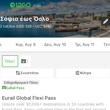
Σόφια έως Όσλο
2 ταξίδια (USD 329 – USD 678)
ο
Κυρ, Αυγ 9
Δευ, Αυγ 10
Τρι, Αυγ 11
Τετ
Όλα
2
2
Συνιστάται
Φίλτρα
Σιδηροδρομικό Πάσο
EuRail Pass
Eurail Global Flexi Pass
Unlock over 30,000+ destinations in 33 countries with
Eurail Pass. Enjoy unlimited rides in the first and second