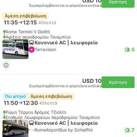
USD 10
Κράτηση
Συμπεριλαμβάνονται οι φόροι
|
ανα ενήλικα
Άμεση επιβεβαίωση
11:35
12:15
40λεπτά
Rome Termini V Giolitti
Αφίξεις αεροδρομίου Τσιαμπίνο
Κανονικό AC | λεωφορείο
4.5
Terravision
USD 10
Κράτηση
Συμπεριλαμβάνονται οι φόροι
|
ανα ενήλικα
Πιο φτηνό
Άμεση επιβεβαίωση
11:50
12:30
40λεπτά
Ρώμη Τέρμινι δρόμος Τζιολίτι
Σταθμός Λεωφορείων Αεροδρομίου Τσιαμπίνο
Κανονικό AC | λεωφορείο
3.7
RomeAirportBus by Schiaffini