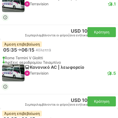
4.1
Terravision
USD 10
Κράτηση
Συμπεριλαμβάνονται οι φόροι
|
ανα ενήλικα
Άμεση επιβεβαίωση
05:35
06:15
40λεπτά
Rome Termini V Giolitti
Αφίξεις αεροδρομίου Τσιαμπίνο
Κανονικό AC | λεωφορείο
4.5
Terravision
USD 10
Κράτηση
Συμπεριλαμβάνονται οι φόροι
|
ανα ενήλικα
Άμεση επιβεβαίωση