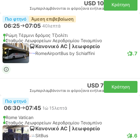
USD 10
Κράτηση
Συμπεριλαμβάνονται οι φόροι
|
ανα ενήλικα
Πιο φτηνό
Άμεση επιβεβαίωση
06:25
07:05
40λεπτά
Ρώμη Τέρμινι δρόμος Τζιολίτι
Σταθμός Λεωφορείων Αεροδρομίου Τσιαμπίνο
Κανονικό AC | λεωφορείο
3.7
RomeAirportBus by Schiaffini
USD 7
Κράτηση
Συμπεριλαμβάνονται οι φόροι
|
ανα ενήλικα
Πιο φτηνό
06:30
07:45
1ώ 15λεπτά
Rome Vatican
Σταθμός Λεωφορείων Αεροδρομίου Τσιαμπίνο
Κανονικό AC | λεωφορείο
4.6
SitBus