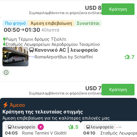
USD 8
Κράτηση
Συμπεριλαμβάνονται οι φόροι
|
ανα ενήλικα
Πιο φτηνό
Άμεση επιβεβαίωση
Συνιστάται
00:50
01:30
40λεπτά
Ρώμη Τέρμινι δρόμος Τζιολίτι
Σταθμός Λεωφορείων Αεροδρομίου Τσιαμπίνο
Κανονικό AC | λεωφορείο
3.7
RomeAirportBus by Schiaffini
USD 7
Κράτηση
Συμπεριλαμβάνονται οι φόροι
|
ανα ενήλικα
Άμεσο
Κράτηση της τελευταίας στιγμής
Άμεση επιβεβαίωση για τις καλύτερες επιλογές μας
4.5
λεωφορείο
λεωφορείο
04:05
Rome Termini V Giolitti
04:10