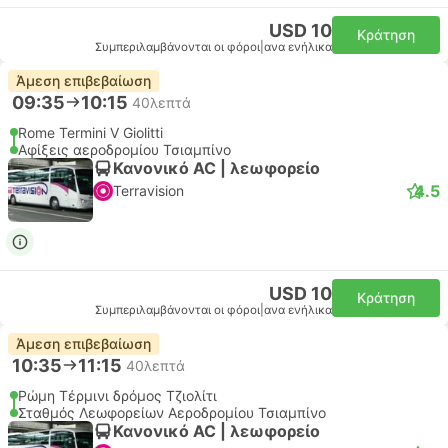
USD 10
Κράτηση
Συμπεριλαμβάνονται οι φόροι
|
ανα ενήλικα
Άμεση επιβεβαίωση
09:35
10:15
40λεπτά
Rome Termini V Giolitti
Αφίξεις αεροδρομίου Τσιαμπίνο
Κανονικό AC | λεωφορείο
4.5
Terravision
USD 10
Κράτηση
Συμπεριλαμβάνονται οι φόροι
|
ανα ενήλικα
Άμεση επιβεβαίωση
10:35
11:15
40λεπτά
Ρώμη Τέρμινι δρόμος Τζιολίτι
Σταθμός Λεωφορείων Αεροδρομίου Τσιαμπίνο
Κανονικό AC | λεωφορείο