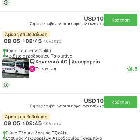
USD 10
Κράτηση
Συμπεριλαμβάνονται οι φόροι
|
ανα ενήλικα
Άμεση επιβεβαίωση
08:05
08:45
40λεπτά
Rome Termini V Giolitti
Αφίξεις αεροδρομίου Τσιαμπίνο
Κανονικό AC | λεωφορείο
4.5
Terravision
USD 10
Κράτηση
Συμπεριλαμβάνονται οι φόροι
|
ανα ενήλικα
Άμεση επιβεβαίωση
09:05
09:45
40λεπτά
Ρώμη Τέρμινι δρόμος Τζιολίτι
Σταθμός Λεωφορείων Αεροδρομίου Τσιαμπίνο