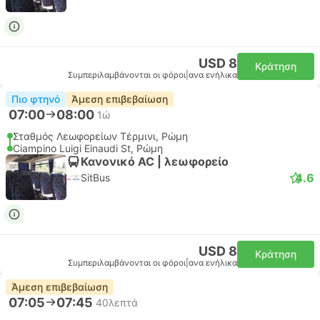
USD 8
Κράτηση
Συμπεριλαμβάνονται οι φόροι
|
ανα ενήλικα
Πιο φτηνό
Άμεση επιβεβαίωση
07:00
08:00
1ώ
Σταθμός Λεωφορείων Τέρμινι, Ρώμη
Ciampino Luigi Einaudi St, Ρώμη
Κανονικό AC | λεωφορείο
4.6
SitBus
USD 8
Κράτηση
Συμπεριλαμβάνονται οι φόροι
|
ανα ενήλικα
Άμεση επιβεβαίωση
07:05
07:45
40λεπτά