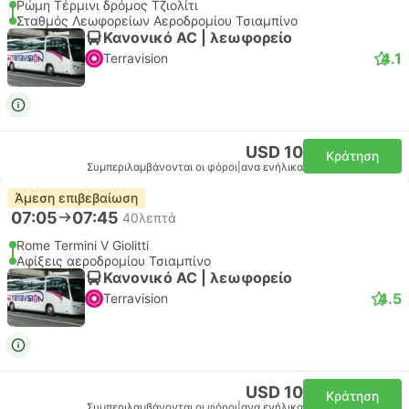
Ρώμη Τέρμινι δρόμος Τζιολίτι
Σταθμός Λεωφορείων Αεροδρομίου Τσιαμπίνο
Κανονικό AC | λεωφορείο
4.1
Terravision
USD 10
Κράτηση
Συμπεριλαμβάνονται οι φόροι
|
ανα ενήλικα
Άμεση επιβεβαίωση
07:05
07:45
40λεπτά
Rome Termini V Giolitti
Αφίξεις αεροδρομίου Τσιαμπίνο
Κανονικό AC | λεωφορείο
4.5
Terravision
USD 10
Κράτηση
Συμπεριλαμβάνονται οι φόροι
|
ανα ενήλικα