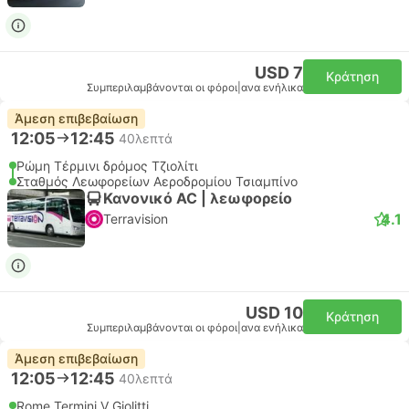
USD 7
Κράτηση
Συμπεριλαμβάνονται οι φόροι
|
ανα ενήλικα
Άμεση επιβεβαίωση
12:05
12:45
40λεπτά
Ρώμη Τέρμινι δρόμος Τζιολίτι
Σταθμός Λεωφορείων Αεροδρομίου Τσιαμπίνο
Κανονικό AC | λεωφορείο
4.1
Terravision
USD 10
Κράτηση
Συμπεριλαμβάνονται οι φόροι
|
ανα ενήλικα
Άμεση επιβεβαίωση
12:05
12:45
40λεπτά
Rome Termini V Giolitti