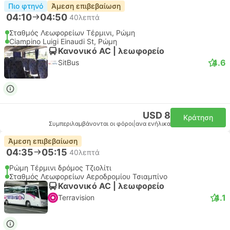
Πιο φτηνό
Άμεση επιβεβαίωση
04:10
04:50
40λεπτά
Σταθμός Λεωφορείων Τέρμινι, Ρώμη
Ciampino Luigi Einaudi St, Ρώμη
Κανονικό AC | λεωφορείο
4.6
SitBus
USD 8
Κράτηση
Συμπεριλαμβάνονται οι φόροι
|
ανα ενήλικα
Άμεση επιβεβαίωση
04:35
05:15
40λεπτά
Ρώμη Τέρμινι δρόμος Τζιολίτι
Σταθμός Λεωφορείων Αεροδρομίου Τσιαμπίνο
Κανονικό AC | λεωφορείο
4.1
Terravision