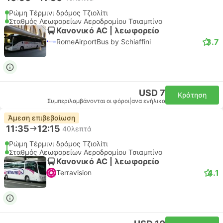
Ρώμη Τέρμινι δρόμος Τζιολίτι
Σταθμός Λεωφορείων Αεροδρομίου Τσιαμπίνο
Κανονικό AC | λεωφορείο
3.7
RomeAirportBus by Schiaffini
USD 7
Κράτηση
Συμπεριλαμβάνονται οι φόροι
|
ανα ενήλικα
Άμεση επιβεβαίωση
11:35
12:15
40λεπτά
Ρώμη Τέρμινι δρόμος Τζιολίτι
Σταθμός Λεωφορείων Αεροδρομίου Τσιαμπίνο
Κανονικό AC | λεωφορείο
4.1
Terravision