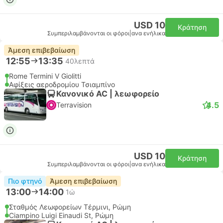
USD 10
Κράτηση
Συμπεριλαμβάνονται οι φόροι
|
ανα ενήλικα
Άμεση επιβεβαίωση
12:55
13:35
40λεπτά
Rome Termini V Giolitti
Αφίξεις αεροδρομίου Τσιαμπίνο
Κανονικό AC | λεωφορείο
4.5
Terravision
USD 10
Κράτηση
Συμπεριλαμβάνονται οι φόροι
|
ανα ενήλικα
Πιο φτηνό
Άμεση επιβεβαίωση
13:00
14:00
1ώ
Σταθμός Λεωφορείων Τέρμινι, Ρώμη
Ciampino Luigi Einaudi St, Ρώμη