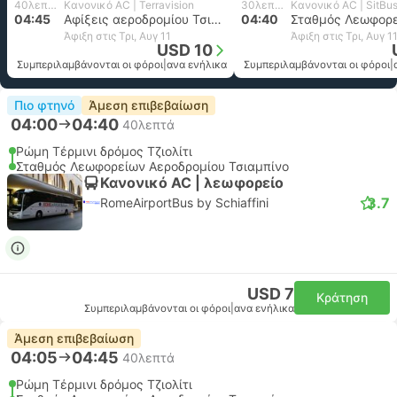
40λεπτά
Κανονικό AC | Terravision
30λεπτά
Κανονικό AC | SitBu
04:45
Αφίξεις αεροδρομίου Τσιαμπίνο
04:40
Άφιξη στις Τρι, Αυγ 11
Άφιξη στις Τρι, Αυγ 1
USD 10
Συμπεριλαμβάνονται οι φόροι
|
ανα ενήλικα
Συμπεριλαμβάνονται οι φόροι
|
Πιο φτηνό
Άμεση επιβεβαίωση
04:00
04:40
40λεπτά
Ρώμη Τέρμινι δρόμος Τζιολίτι
Σταθμός Λεωφορείων Αεροδρομίου Τσιαμπίνο
Κανονικό AC | λεωφορείο
3.7
RomeAirportBus by Schiaffini
USD 7
Κράτηση
Συμπεριλαμβάνονται οι φόροι
|
ανα ενήλικα
Άμεση επιβεβαίωση
04:05
04:45
40λεπτά
Ρώμη Τέρμινι δρόμος Τζιολίτι