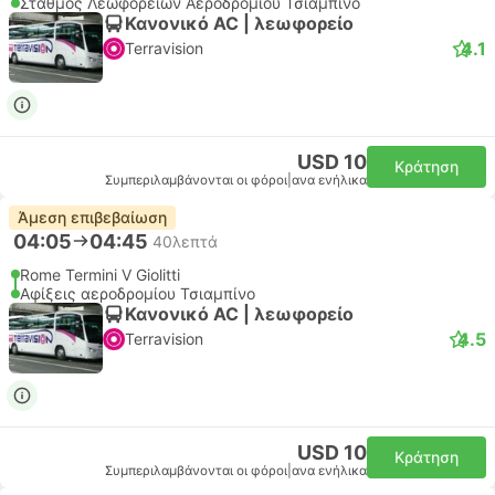
Σταθμός Λεωφορείων Αεροδρομίου Τσιαμπίνο
Κανονικό AC | λεωφορείο
4.1
Terravision
USD 10
Κράτηση
Συμπεριλαμβάνονται οι φόροι
|
ανα ενήλικα
Άμεση επιβεβαίωση
04:05
04:45
40λεπτά
Rome Termini V Giolitti
Αφίξεις αεροδρομίου Τσιαμπίνο
Κανονικό AC | λεωφορείο
4.5
Terravision
USD 10
Κράτηση
Συμπεριλαμβάνονται οι φόροι
|
ανα ενήλικα