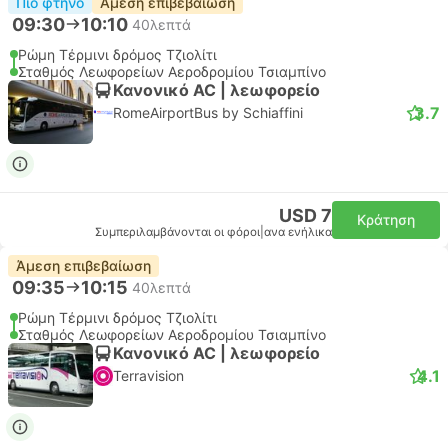
Πιο φτηνό
Άμεση επιβεβαίωση
09:30
10:10
40λεπτά
Ρώμη Τέρμινι δρόμος Τζιολίτι
Σταθμός Λεωφορείων Αεροδρομίου Τσιαμπίνο
Κανονικό AC | λεωφορείο
3.7
RomeAirportBus by Schiaffini
USD 7
Κράτηση
Συμπεριλαμβάνονται οι φόροι
|
ανα ενήλικα
Άμεση επιβεβαίωση
09:35
10:15
40λεπτά
Ρώμη Τέρμινι δρόμος Τζιολίτι
Σταθμός Λεωφορείων Αεροδρομίου Τσιαμπίνο
Κανονικό AC | λεωφορείο
4.1
Terravision