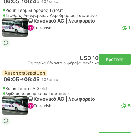
06:05
06:45
40λεπτά
Ρώμη Τέρμινι δρόμος Τζιολίτι
Σταθμός Λεωφορείων Αεροδρομίου Τσιαμπίνο
Κανονικό AC | λεωφορείο
4.1
Terravision
USD 10
Κράτηση
Συμπεριλαμβάνονται οι φόροι
|
ανα ενήλικα
Άμεση επιβεβαίωση
06:05
06:45
40λεπτά
Rome Termini V Giolitti
Αφίξεις αεροδρομίου Τσιαμπίνο
Κανονικό AC | λεωφορείο
4.5
Terravision