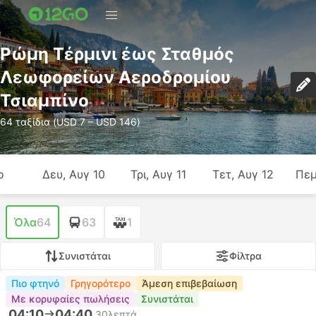
Ρώμη Τέρμινι έως Σταθμός
Λεωφορείων Αεροδρομίου
Τσιαμπίνο
64 ταξίδια (USD 7 – USD 146)
ο
Δευ, Αυγ 10
Τρι, Αυγ 11
Τετ, Αυγ 12
Πεμ
Όλα
64
63
1
Συνιστάται
Φίλτρα
Πιο φτηνό
Γρηγορότερο
Άμεση επιβεβαίωση
Με κορυφαίες πωλήσεις
Συνιστάται
04:10
04:40
30λεπτά