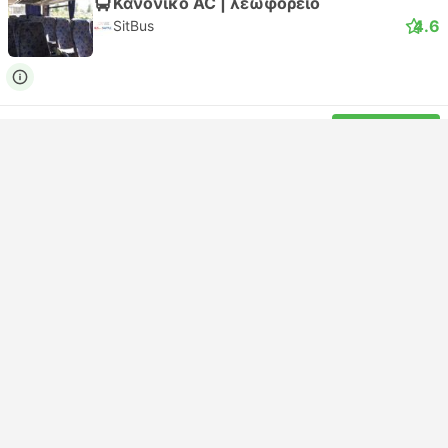
Κανονικό AC | λεωφορείο
4.6
SitBus
USD 8
Κράτηση
Συμπεριλαμβάνονται οι φόροι
|
ανα ενήλικα
Πιο φτηνό
Άμεση επιβεβαίωση
13:00
13:45
45λεπτά
Σταθμός Λεωφορείων Τέρμινι, Ρώμη
Σταθμός Λεωφορείων Αεροδρομίου Τσιαμπίνο
Κανονικό AC | λεωφορείο
4.6
SitBus
USD 8
Κράτηση
Συμπεριλαμβάνονται οι φόροι
|
ανα ενήλικα
Πιο φτηνό
Άμεση επιβεβαίωση