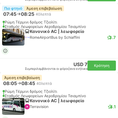
Πιο φτηνό
Άμεση επιβεβαίωση
07:45
08:25
40λεπτά
Ρώμη Τέρμινι δρόμος Τζιολίτι
Σταθμός Λεωφορείων Αεροδρομίου Τσιαμπίνο
Κανονικό AC | λεωφορείο
3.7
RomeAirportBus by Schiaffini
USD 7
Κράτηση
Συμπεριλαμβάνονται οι φόροι
|
ανα ενήλικα
Άμεση επιβεβαίωση
08:05
08:45
40λεπτά
Ρώμη Τέρμινι δρόμος Τζιολίτι
Σταθμός Λεωφορείων Αεροδρομίου Τσιαμπίνο
Κανονικό AC | λεωφορείο
4.1
Terravision