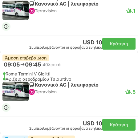
Κανονικό AC | λεωφορείο
4.1
Terravision
USD 10
Κράτηση
Συμπεριλαμβάνονται οι φόροι
|
ανα ενήλικα
Άμεση επιβεβαίωση
09:05
09:45
40λεπτά
Rome Termini V Giolitti
Αφίξεις αεροδρομίου Τσιαμπίνο
Κανονικό AC | λεωφορείο
4.5
Terravision
USD 10
Κράτηση
Συμπεριλαμβάνονται οι φόροι
|
ανα ενήλικα