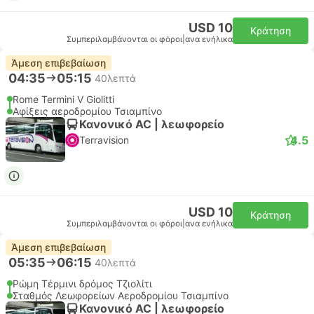
USD 10
Κράτηση
Συμπεριλαμβάνονται οι φόροι
|
ανα ενήλικα
Άμεση επιβεβαίωση
04:35
05:15
40λεπτά
Rome Termini V Giolitti
Αφίξεις αεροδρομίου Τσιαμπίνο
Κανονικό AC | λεωφορείο
4.5
Terravision
USD 10
Κράτηση
Συμπεριλαμβάνονται οι φόροι
|
ανα ενήλικα
Άμεση επιβεβαίωση
05:35
06:15
40λεπτά
Ρώμη Τέρμινι δρόμος Τζιολίτι
Σταθμός Λεωφορείων Αεροδρομίου Τσιαμπίνο
Κανονικό AC | λεωφορείο