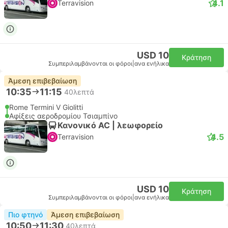
4.1
Terravision
USD 10
Κράτηση
Συμπεριλαμβάνονται οι φόροι
|
ανα ενήλικα
Άμεση επιβεβαίωση
10:35
11:15
40λεπτά
Rome Termini V Giolitti
Αφίξεις αεροδρομίου Τσιαμπίνο
Κανονικό AC | λεωφορείο
4.5
Terravision
USD 10
Κράτηση
Συμπεριλαμβάνονται οι φόροι
|
ανα ενήλικα
Πιο φτηνό
Άμεση επιβεβαίωση
10:50
11:30
40λεπτά