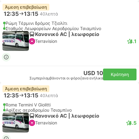
Άμεση επιβεβαίωση
12:35
13:15
40λεπτά
Ρώμη Τέρμινι δρόμος Τζιολίτι
Σταθμός Λεωφορείων Αεροδρομίου Τσιαμπίνο
Κανονικό AC | λεωφορείο
4.1
Terravision
USD 10
Κράτηση
Συμπεριλαμβάνονται οι φόροι
|
ανα ενήλικα
Άμεση επιβεβαίωση
12:35
13:15
40λεπτά
Rome Termini V Giolitti
Αφίξεις αεροδρομίου Τσιαμπίνο
Κανονικό AC | λεωφορείο
4.5
Terravision