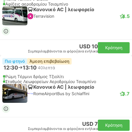
Αφίξεις αεροδρομίου Τσιαμπίνο
Κανονικό AC | λεωφορείο
4.5
Terravision
USD 10
Κράτηση
Συμπεριλαμβάνονται οι φόροι
|
ανα ενήλικα
Πιο φτηνό
Άμεση επιβεβαίωση
12:30
13:10
40λεπτά
Ρώμη Τέρμινι δρόμος Τζιολίτι
Σταθμός Λεωφορείων Αεροδρομίου Τσιαμπίνο
Κανονικό AC | λεωφορείο
3.7
RomeAirportBus by Schiaffini
USD 7
Κράτηση
Συμπεριλαμβάνονται οι φόροι
|
ανα ενήλικα