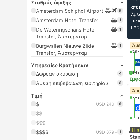
Σταθμός άφιξης
στ
Amsterdam Schiphol Airport
5
Άμε
Amsterdam Hotel Transfer
1
τις
μας
De Weteringschans Hotel
1
Transfer, Άμστερνταμ
Άμε
Burgwallen Nieuwe Zijde
1
20:
Transfer, Άμστερνταμ
Υπηρεσίες Κρατήσεων
14:
Δωρεαν ακυρωση
+1
4
Εμφά
Άμεση επιβεβαίωση εισιτηρίου
8
Άμε
Τιμή
--:
$
USD 240+
9
$$
--:
$$$
Η π
$$$$
USD 679+
1
Sta