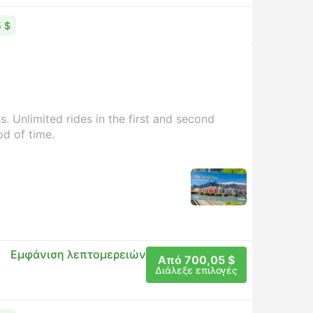
5 $
. Unlimited rides in the first and second
od of time.
Εμφάνιση λεπτομερειών
Από 700,05 $
Διάλεξε επιλογές