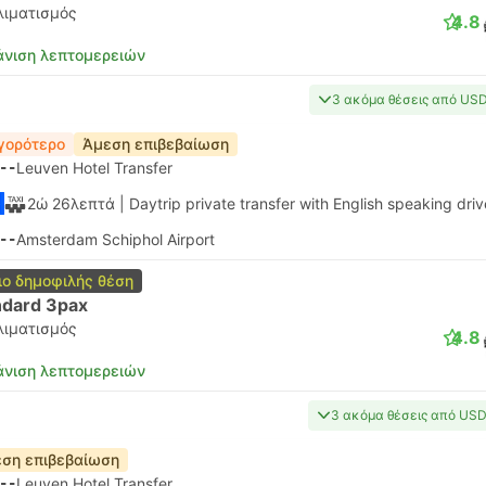
λιματισμός
4.8
νιση λεπτομερειών
3 ακόμα θέσεις από US
γορότερο
Άμεση επιβεβαίωση
--
Leuven Hotel Transfer
2ώ 26λεπτά
| Daytrip private transfer with English speaking driv
--
Amsterdam Schiphol Airport
ιο δημοφιλής θέση
ndard 3pax
λιματισμός
4.8
νιση λεπτομερειών
3 ακόμα θέσεις από US
ση επιβεβαίωση
--
Leuven Hotel Transfer