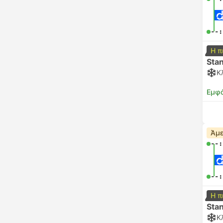
--:
Η π
Sta
Κ
Εμφά
Άμε
--:
--:
Η π
Sta
Κ