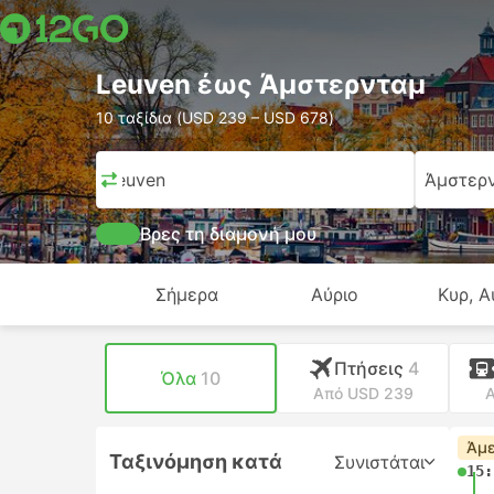
Leuven έως Άμστερνταμ
10 ταξίδια (USD 239 – USD 678)
Leuven
Άμστερ
Βρες τη διαμονή μου
Σήμερα
Αύριο
Κυρ, Α
Πτήσεις
4
Όλα
10
Από USD 239
Α
Άμε
Ταξινόμηση κατά
Συνιστάται
15: