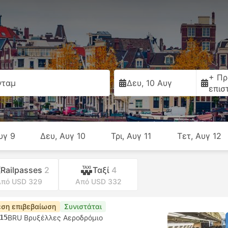
+ Πρ
νταμ
Δευ, 10 Αυγ
επισ
υγ 9
Δευ, Αυγ 10
Τρι, Αυγ 11
Τετ, Αυγ 12
Railpasses
2
Ταξί
4
πό USD 329
Από USD 332
ση επιβεβαίωση
Συνιστάται
15
BRU Βρυξέλλες Αεροδρόμιο