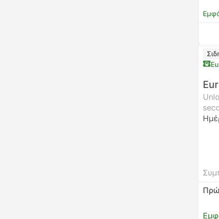
Εμφά
Σιδ
Eu
Eur
Unlo
seco
Ημέ
Συμ
Πρώ
Εμφ