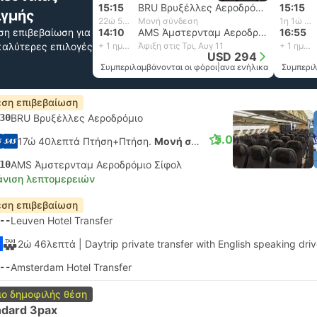
15:15
BRU Βρυξέλλες Αεροδρόμιο
15:15
ιγμής
22ώ 55λεπτά
Μονή σύνδεση
1η 1ώ 40λεπτά
ση επιβεβαίωση για
14:10
AMS Άμστερνταμ Αεροδρόμιο Σίφολ
16:55
 καλύτερες επιλογές
+ 1 ημέρα
Άφιξη στις Τρι, Αυγ 11
+ 1 ημέρα
USD 294
Συμπεριλαμβάνονται οι φόροι
|
ανα ενήλικα
Συμπεριλ
ση επιβεβαίωση
30
BRU Βρυξέλλες Αεροδρόμιο
5.0
17ώ 40λεπτά Πτήση+Πτήση.
Μονή σύνδεση
10
AMS Άμστερνταμ Αεροδρόμιο Σίφολ
νιση λεπτομερειών
ση επιβεβαίωση
--
Leuven Hotel Transfer
2ώ 46λεπτά
| Daytrip private transfer with English speaking driv
--
Amsterdam Hotel Transfer
ιο δημοφιλής θέση
ndard 3pax