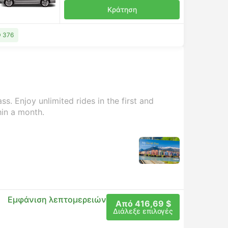
Κράτηση
D 376
s. Enjoy unlimited rides in the first and
hin a month.
Εμφάνιση λεπτομερειών
Από 416,69 $
Διάλεξε επιλογές