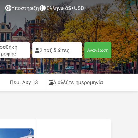
Υποστήριξη
Ελληνικά
$•USD
οσθήκη
2 ταξιδιώτες
Ανανέωση
τροφής
Πεμ, Αυγ 13
Διαλέξτε ημερομηνία