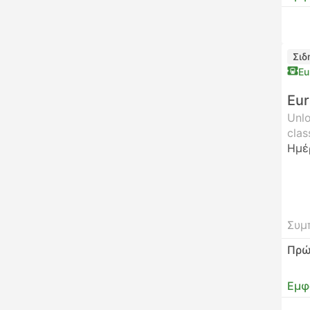
Σιδ
Eu
Eur
Unlo
clas
Ημέ
Συμ
Πρώ
Εμφ