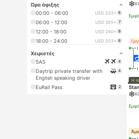
Κ
Ώρα άφιξης
00:00 - 06:00
USD 333+
6
Εμφά
06:00 - 12:00
USD 265+
7
12:00 - 18:00
USD 240+
9
18:00 - 24:00
USD 333+
6
Γρη
--:
Χειριστές
SAS
4
--:
Daytrip private transfer with
4
English speaking driver
Η π
EuRail Pass
Sta
2
Κ
Εμφά
Άμε
--: