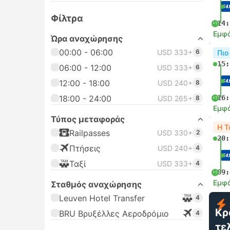
Φίλτρα
14:
+1
Εμφά
Ώρα αναχώρησης
00:00 - 06:00
USD 333+
6
Πιο
15:
06:00 - 12:00
USD 333+
6
12:00 - 18:00
USD 240+
8
18:00 - 24:00
16:
USD 265+
8
+1
Εμφά
Τύπος μεταφοράς
Η Τ
Railpasses
USD 330+
2
20:
Πτήσεις
USD 240+
4
Ταξί
USD 333+
4
09:
+1
Εμφά
Σταθμός αναχώρησης
Leuven Hotel Transfer
4
Κρ
BRU Βρυξέλλες Αεροδρόμιο
4
τε