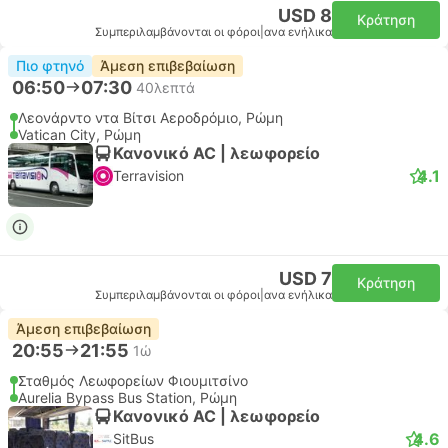
USD 8
Κράτηση
Συμπεριλαμβάνονται οι φόροι
|
ανα ενήλικα
Πιο φτηνό
Άμεση επιβεβαίωση
06:50
07:30
40λεπτά
Λεονάρντο ντα Βίτσι Αεροδρόμιο, Ρώμη
Vatican City, Ρώμη
Κανονικό AC | λεωφορείο
4.1
Terravision
USD 7
Κράτηση
Συμπεριλαμβάνονται οι φόροι
|
ανα ενήλικα
Άμεση επιβεβαίωση
20:55
21:55
1ώ
Σταθμός Λεωφορείων Φιουμιτσίνο
Aurelia Bypass Bus Station, Ρώμη
Κανονικό AC | λεωφορείο
4.6
SitBus