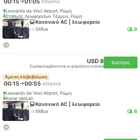
00:15
01:05
50λεπτά
Leonardo da Vinci Airport, Ρώμη
Σταθμός Λεωφορείων Τέρμινι, Ρώμη
Κανονικό AC | λεωφορείο
4.6
SitBus
USD 8
Κράτηση
Συμπεριλαμβάνονται οι φόροι
|
ανα ενήλικα
Άμεση επιβεβαίωση
00:15
00:55
40λεπτά
Leonardo da Vinci Airport, Ρώμη
Rome Vatican
Κανονικό AC | λεωφορείο
4.6
SitBus