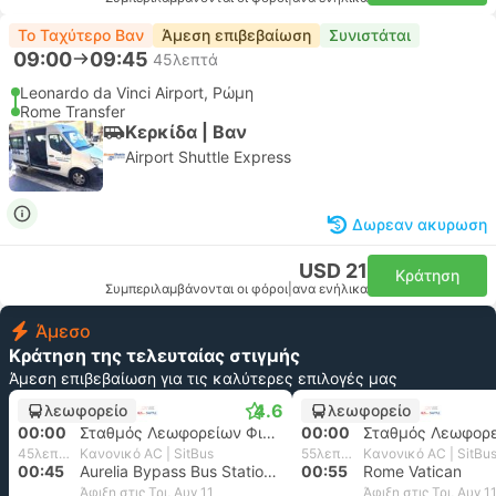
Το Ταχύτερο Βαν
Άμεση επιβεβαίωση
Συνιστάται
09:00
09:45
45λεπτά
Leonardo da Vinci Airport, Ρώμη
Rome Transfer
Κερκίδα | Βαν
Airport Shuttle Express
Δωρεαν ακυρωση
USD 21
Κράτηση
Συμπεριλαμβάνονται οι φόροι
|
ανα ενήλικα
Άμεσο
Κράτηση της τελευταίας στιγμής
Άμεση επιβεβαίωση για τις καλύτερες επιλογές μας
4.6
λεωφορείο
λεωφορείο
00:00
Σταθμός Λεωφορείων Φιουμιτσίνο
00:00
45λεπτά
Κανονικό AC | SitBus
55λεπτά
Κανονικό AC | SitBu
00:45
Aurelia Bypass Bus Station, Ρώμη
00:55
Rome Vatican
Άφιξη στις Τρι, Αυγ 11
Άφιξη στις Τρι, Αυγ 1