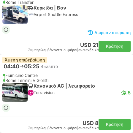
Rome Transfer
Κερκίδα | Βαν
Airport Shuttle Express
Δωρεαν ακυρωση
USD 21
Κράτηση
Συμπεριλαμβάνονται οι φόροι
|
ανα ενήλικα
Άμεση επιβεβαίωση
04:40
05:25
45λεπτά
Fiumicino Centre
Rome Termini V Giolitti
Κανονικό AC | λεωφορείο
4.5
Terravision
USD 8
Κράτηση
Συμπεριλαμβάνονται οι φόροι
|
ανα ενήλικα