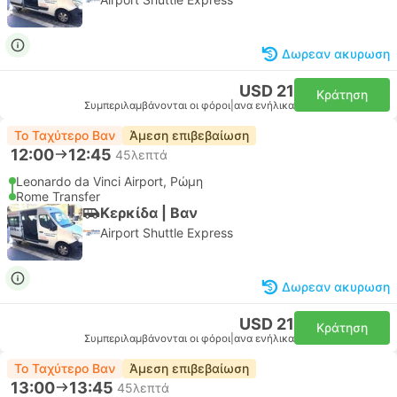
Δωρεαν ακυρωση
USD 21
Κράτηση
Συμπεριλαμβάνονται οι φόροι
|
ανα ενήλικα
Το Ταχύτερο Βαν
Άμεση επιβεβαίωση
12:00
12:45
45λεπτά
Leonardo da Vinci Airport, Ρώμη
Rome Transfer
Κερκίδα | Βαν
Airport Shuttle Express
Δωρεαν ακυρωση
USD 21
Κράτηση
Συμπεριλαμβάνονται οι φόροι
|
ανα ενήλικα
Το Ταχύτερο Βαν
Άμεση επιβεβαίωση
13:00
13:45
45λεπτά