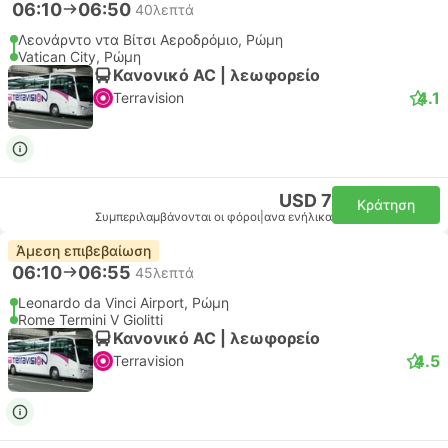
06:10
06:50
40λεπτά
Λεονάρντο ντα Βίτσι Αεροδρόμιο, Ρώμη
Vatican City, Ρώμη
Κανονικό AC | λεωφορείο
4.1
Terravision
USD 7
Κράτηση
Συμπεριλαμβάνονται οι φόροι
|
ανα ενήλικα
Άμεση επιβεβαίωση
06:10
06:55
45λεπτά
Leonardo da Vinci Airport, Ρώμη
Rome Termini V Giolitti
Κανονικό AC | λεωφορείο
4.5
Terravision