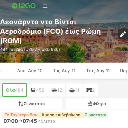
Λεονάρντο ντα Βίντσι
Αεροδρόμιο (FCO) έως Ρώμη
(ROM)
484 ταξίδια (USD 7 – USD 680)
ο
Δευ, Αυγ 10
Τρι, Αυγ 11
Τετ, Αυγ 12
Πεμ
Όλα
484
459
12
11
2
Συνιστάται
Φίλτρα
Το Ταχύτερο Βαν
Άμεση επιβεβαίωση
Συνιστάται
07:00
07:45
45λεπτά