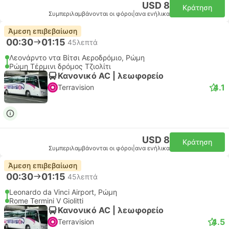
USD 8
Κράτηση
Συμπεριλαμβάνονται οι φόροι
|
ανα ενήλικα
Άμεση επιβεβαίωση
00:30
01:15
45λεπτά
Λεονάρντο ντα Βίτσι Αεροδρόμιο, Ρώμη
Ρώμη Τέρμινι δρόμος Τζιολίτι
Κανονικό AC | λεωφορείο
4.1
Terravision
USD 8
Κράτηση
Συμπεριλαμβάνονται οι φόροι
|
ανα ενήλικα
Άμεση επιβεβαίωση
00:30
01:15
45λεπτά
Leonardo da Vinci Airport, Ρώμη
Rome Termini V Giolitti
Κανονικό AC | λεωφορείο
4.5
Terravision