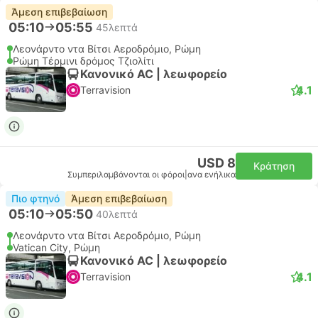
Άμεση επιβεβαίωση
05:10
05:55
45λεπτά
Λεονάρντο ντα Βίτσι Αεροδρόμιο, Ρώμη
Ρώμη Τέρμινι δρόμος Τζιολίτι
Κανονικό AC | λεωφορείο
4.1
Terravision
USD 8
Κράτηση
Συμπεριλαμβάνονται οι φόροι
|
ανα ενήλικα
Πιο φτηνό
Άμεση επιβεβαίωση
05:10
05:50
40λεπτά
Λεονάρντο ντα Βίτσι Αεροδρόμιο, Ρώμη
Vatican City, Ρώμη
Κανονικό AC | λεωφορείο
4.1
Terravision