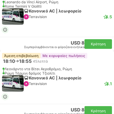
Leonardo da Vinci Airport, Ρώμη
Rome Termini V Giolitti
Κανονικό AC | λεωφορείο
4.5
Terravision
USD 8
Κράτηση
Συμπεριλαμβάνονται οι φόροι
|
ανα ενήλικα
Άμεση επιβεβαίωση
Με κορυφαίες πωλήσεις
18:10
18:55
45λεπτά
Λεονάρντο ντα Βίτσι Αεροδρόμιο, Ρώμη
Ρώμη Τέρμινι δρόμος Τζιολίτι
Κανονικό AC | λεωφορείο
4.1
Terravision
USD 8
Κράτηση