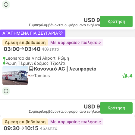
USD 9
Κράτηση
Συμπεριλαμβάνονται οι φόροι
|
ανα ενήλικα
ΑΓΑΠΗΜΈΝΑ ΓΙΑ ΖΕΥΓΆΡΙΑ
Άμεση επιβεβαίωση
Με κορυφαίες πωλήσεις
03:00
03:40
40λεπτά
Leonardo da Vinci Airport, Ρώμη
Ρώμη Τέρμινι δρόμος Τζιολίτι
Κανονικό AC | λεωφορείο
4.4
Tambus
USD 9
Κράτηση
Συμπεριλαμβάνονται οι φόροι
|
ανα ενήλικα
Άμεση επιβεβαίωση
Με κορυφαίες πωλήσεις
09:30
10:15
45λεπτά