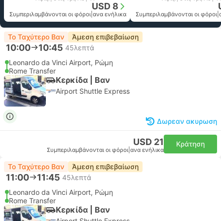
USD 8
Συμπεριλαμβάνονται οι φόροι
|
ανα ενήλικα
Συμπεριλαμβάνονται οι φόροι
|
Το Ταχύτερο Βαν
Άμεση επιβεβαίωση
10:00
10:45
45λεπτά
Leonardo da Vinci Airport, Ρώμη
Rome Transfer
Κερκίδα | Βαν
Airport Shuttle Express
Δωρεαν ακυρωση
USD 21
Κράτηση
Συμπεριλαμβάνονται οι φόροι
|
ανα ενήλικα
Το Ταχύτερο Βαν
Άμεση επιβεβαίωση
11:00
11:45
45λεπτά
Leonardo da Vinci Airport, Ρώμη
Rome Transfer
Κερκίδα | Βαν
Airport Shuttle Express