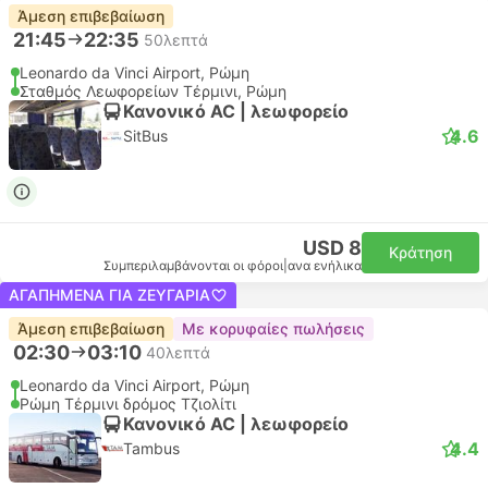
Άμεση επιβεβαίωση
21:45
22:35
50λεπτά
Leonardo da Vinci Airport, Ρώμη
Σταθμός Λεωφορείων Τέρμινι, Ρώμη
Κανονικό AC | λεωφορείο
4.6
SitBus
USD 8
Κράτηση
Συμπεριλαμβάνονται οι φόροι
|
ανα ενήλικα
ΑΓΑΠΗΜΈΝΑ ΓΙΑ ΖΕΥΓΆΡΙΑ
Άμεση επιβεβαίωση
Με κορυφαίες πωλήσεις
02:30
03:10
40λεπτά
Leonardo da Vinci Airport, Ρώμη
Ρώμη Τέρμινι δρόμος Τζιολίτι
Κανονικό AC | λεωφορείο
4.4
Tambus