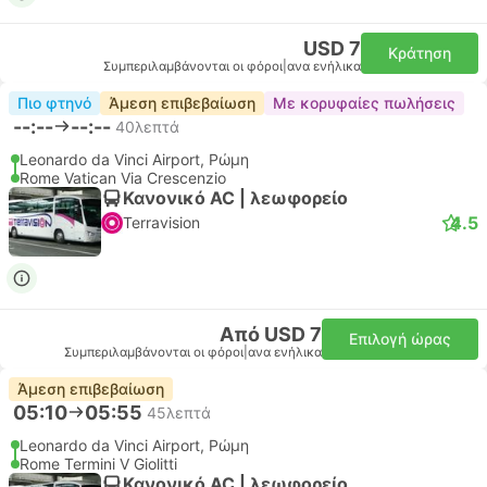
USD 7
Κράτηση
Συμπεριλαμβάνονται οι φόροι
|
ανα ενήλικα
Πιο φτηνό
Άμεση επιβεβαίωση
Με κορυφαίες πωλήσεις
--:--
--:--
40λεπτά
Leonardo da Vinci Airport, Ρώμη
Rome Vatican Via Crescenzio
Κανονικό AC | λεωφορείο
4.5
Terravision
Από USD 7
Επιλογή ώρας
Συμπεριλαμβάνονται οι φόροι
|
ανα ενήλικα
Άμεση επιβεβαίωση
05:10
05:55
45λεπτά
Leonardo da Vinci Airport, Ρώμη
Rome Termini V Giolitti
Κανονικό AC | λεωφορείο