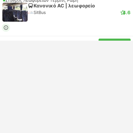
Σταθμός Λεωφορείων Τέρμινι, Ρώμη
Κανονικό AC | λεωφορείο
4.6
SitBus
USD 9
Κράτηση
Συμπεριλαμβάνονται οι φόροι
|
ανα ενήλικα
Άμεση επιβεβαίωση
00:55
01:45
50λεπτά
Σταθμός Λεωφορείων Φιουμιτσίνο
Rome Vatican
Κανονικό AC | λεωφορείο
4.6
SitBus
USD 8
Κράτηση
Συμπεριλαμβάνονται οι φόροι
|
ανα ενήλικα