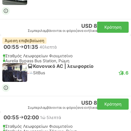
USD 8
Κράτηση
Συμπεριλαμβάνονται οι φόροι
|
ανα ενήλικα
Άμεση επιβεβαίωση
00:55
01:35
40λεπτά
Σταθμός Λεωφορείων Φιουμιτσίνο
Aurelia Bypass Bus Station, Ρώμη
Κανονικό AC | λεωφορείο
4.6
SitBus
USD 8
Κράτηση
Συμπεριλαμβάνονται οι φόροι
|
ανα ενήλικα
00:55
02:00
1ώ 5λεπτά
Σταθμός Λεωφορείων Φιουμιτσίνο