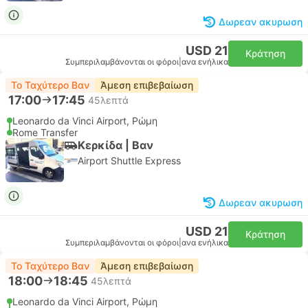
Δωρεαν ακυρωση
USD 21
Κράτηση
Συμπεριλαμβάνονται οι φόροι
|
ανα ενήλικα
Το Ταχύτερο Βαν
Άμεση επιβεβαίωση
17:00
17:45
45λεπτά
Leonardo da Vinci Airport, Ρώμη
Rome Transfer
Κερκίδα | Βαν
Airport Shuttle Express
Δωρεαν ακυρωση
USD 21
Κράτηση
Συμπεριλαμβάνονται οι φόροι
|
ανα ενήλικα
Το Ταχύτερο Βαν
Άμεση επιβεβαίωση
18:00
18:45
45λεπτά
Leonardo da Vinci Airport, Ρώμη