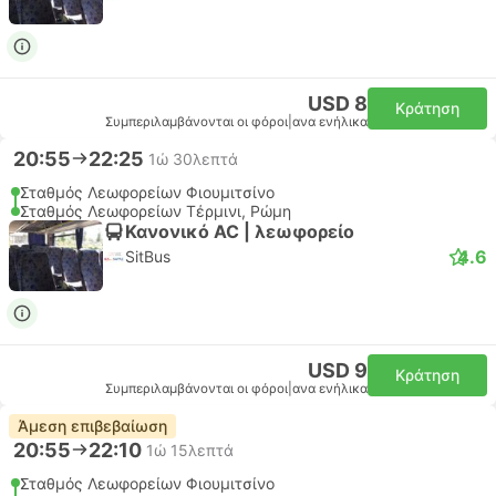
USD 8
Κράτηση
Συμπεριλαμβάνονται οι φόροι
|
ανα ενήλικα
20:55
22:25
1ώ 30λεπτά
Σταθμός Λεωφορείων Φιουμιτσίνο
Σταθμός Λεωφορείων Τέρμινι, Ρώμη
Κανονικό AC | λεωφορείο
4.6
SitBus
USD 9
Κράτηση
Συμπεριλαμβάνονται οι φόροι
|
ανα ενήλικα
Άμεση επιβεβαίωση
20:55
22:10
1ώ 15λεπτά
Σταθμός Λεωφορείων Φιουμιτσίνο