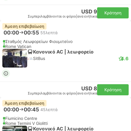
USD 9
Κράτηση
Συμπεριλαμβάνονται οι φόροι
|
ανα ενήλικα
Άμεση επιβεβαίωση
00:00
00:55
55λεπτά
Σταθμός Λεωφορείων Φιουμιτσίνο
Rome Vatican
Κανονικό AC | λεωφορείο
4.6
SitBus
USD 8
Κράτηση
Συμπεριλαμβάνονται οι φόροι
|
ανα ενήλικα
Άμεση επιβεβαίωση
00:00
00:45
45λεπτά
Fiumicino Centre
Rome Termini V Giolitti
Κανονικό AC | λεωφορείο