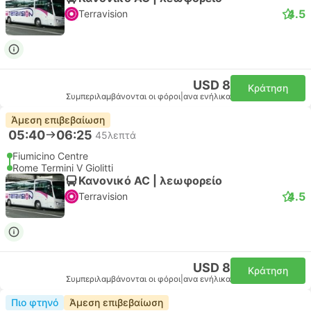
4.5
Terravision
USD 8
Κράτηση
Συμπεριλαμβάνονται οι φόροι
|
ανα ενήλικα
Άμεση επιβεβαίωση
05:40
06:25
45λεπτά
Fiumicino Centre
Rome Termini V Giolitti
Κανονικό AC | λεωφορείο
4.5
Terravision
USD 8
Κράτηση
Συμπεριλαμβάνονται οι φόροι
|
ανα ενήλικα
Πιο φτηνό
Άμεση επιβεβαίωση