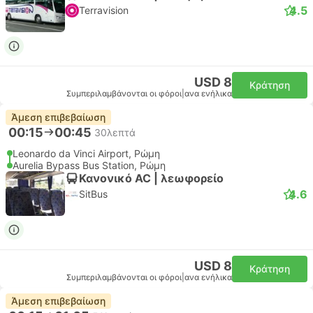
4.5
Terravision
USD 8
Κράτηση
Συμπεριλαμβάνονται οι φόροι
|
ανα ενήλικα
Άμεση επιβεβαίωση
00:15
00:45
30λεπτά
Leonardo da Vinci Airport, Ρώμη
Aurelia Bypass Bus Station, Ρώμη
Κανονικό AC | λεωφορείο
4.6
SitBus
USD 8
Κράτηση
Συμπεριλαμβάνονται οι φόροι
|
ανα ενήλικα
Άμεση επιβεβαίωση