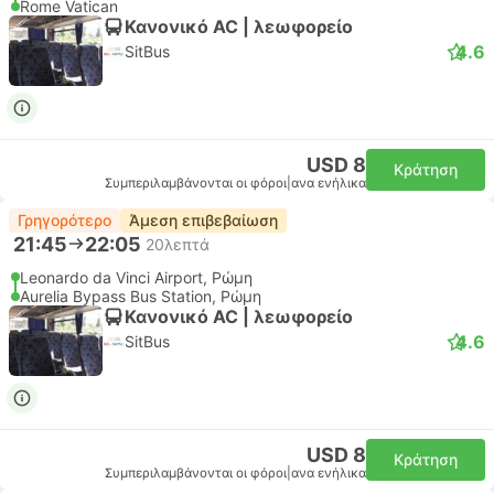
Rome Vatican
Κανονικό AC | λεωφορείο
4.6
SitBus
USD 8
Κράτηση
Συμπεριλαμβάνονται οι φόροι
|
ανα ενήλικα
Γρηγορότερο
Άμεση επιβεβαίωση
21:45
22:05
20λεπτά
Leonardo da Vinci Airport, Ρώμη
Aurelia Bypass Bus Station, Ρώμη
Κανονικό AC | λεωφορείο
4.6
SitBus
USD 8
Κράτηση
Συμπεριλαμβάνονται οι φόροι
|
ανα ενήλικα