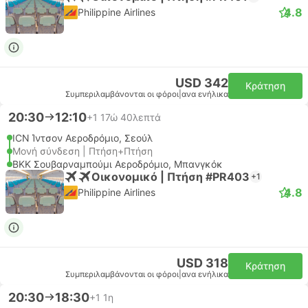
4.8
Philippine Airlines
USD 342
Κράτηση
Συμπεριλαμβάνονται οι φόροι
|
ανα ενήλικα
20:30
12:10
+1
17ώ 40λεπτά
ICN Ίντσον Αεροδρόμιο, Σεούλ
Μονή σύνδεση | Πτήση+Πτήση
BKK Σουβαρναμπούμι Αεροδρόμιο, Μπανγκόκ
Οικονομικό | Πτήση #PR403
+1
4.8
Philippine Airlines
USD 318
Κράτηση
Συμπεριλαμβάνονται οι φόροι
|
ανα ενήλικα
20:30
18:30
+1
1η