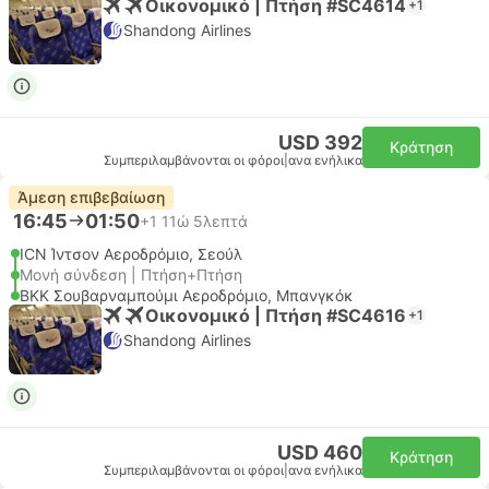
Οικονομικό | Πτήση #SC4614
+1
Shandong Airlines
USD 392
Κράτηση
Συμπεριλαμβάνονται οι φόροι
|
ανα ενήλικα
Άμεση επιβεβαίωση
16:45
01:50
+1
11ώ 5λεπτά
ICN Ίντσον Αεροδρόμιο, Σεούλ
Μονή σύνδεση | Πτήση+Πτήση
BKK Σουβαρναμπούμι Αεροδρόμιο, Μπανγκόκ
Οικονομικό | Πτήση #SC4616
+1
Shandong Airlines
USD 460
Κράτηση
Συμπεριλαμβάνονται οι φόροι
|
ανα ενήλικα