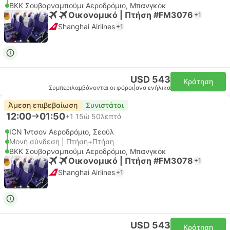
BKK Σουβαρναμπούμι Αεροδρόμιο, Μπανγκόκ
Οικονομικό | Πτήση #FM3076
+1
Shanghai Airlines
+1
USD 543
Κράτηση
Συμπεριλαμβάνονται οι φόροι
|
ανα ενήλικα
Άμεση επιβεβαίωση
Συνιστάται
12:00
01:50
+1
15ώ 50λεπτά
ICN Ίντσον Αεροδρόμιο, Σεούλ
Μονή σύνδεση | Πτήση+Πτήση
BKK Σουβαρναμπούμι Αεροδρόμιο, Μπανγκόκ
Οικονομικό | Πτήση #FM3078
+1
Shanghai Airlines
+1
USD 543
Κράτηση