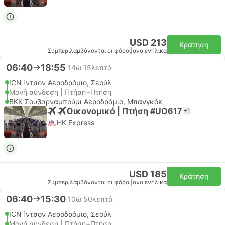
USD 213
Κράτηση
Συμπεριλαμβάνονται οι φόροι
|
ανα ενήλικα
06:40
18:55
14ώ 15λεπτά
ICN Ίντσον Αεροδρόμιο, Σεούλ
Μονή σύνδεση | Πτήση+Πτήση
BKK Σουβαρναμπούμι Αεροδρόμιο, Μπανγκόκ
Οικονομικό | Πτήση #UO617
+1
HK Express
USD 185
Κράτηση
Συμπεριλαμβάνονται οι φόροι
|
ανα ενήλικα
06:40
15:30
10ώ 50λεπτά
ICN Ίντσον Αεροδρόμιο, Σεούλ
Μονή σύνδεση | Πτήση+Πτήση