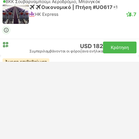
BKK Σουβαρναμπούμι Αεροδρόμιο, Μπανγκόκ
Οικονομικό | Πτήση #UO617
+1
4.7
HK Express
USD 182
Κράτηση
Συμπεριλαμβάνονται οι φόροι
|
ανα ενήλικα
Άμεση επιβεβαίωση
07:05
10:40
5ώ 35λεπτά
ICN Ίντσον Αεροδρόμιο, Σεούλ
BKK Σουβαρναμπούμι Αεροδρόμιο, Μπανγκόκ
Οικονομικό | Πτήση #OZ743
Asiana Airlines
USD 401
Κράτηση
Συμπεριλαμβάνονται οι φόροι
|
ανα ενήλικα