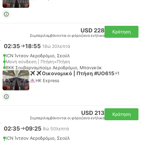
USD 228
Κράτηση
Συμπεριλαμβάνονται οι φόροι
|
ανα ενήλικα
02:35
18:55
18ώ 20λεπτά
ICN Ίντσον Αεροδρόμιο, Σεούλ
Μονή σύνδεση | Πτήση+Πτήση
BKK Σουβαρναμπούμι Αεροδρόμιο, Μπανγκόκ
Οικονομικό | Πτήση #UO615
+1
HK Express
USD 213
Κράτηση
Συμπεριλαμβάνονται οι φόροι
|
ανα ενήλικα
02:35
09:25
8ώ 50λεπτά
ICN Ίντσον Αεροδρόμιο, Σεούλ