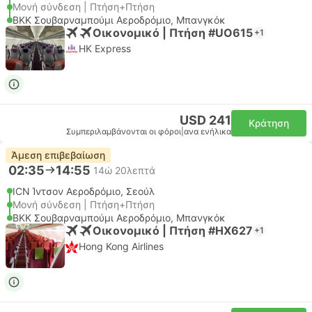
Μονή σύνδεση | Πτήση+Πτήση
BKK Σουβαρναμπούμι Αεροδρόμιο, Μπανγκόκ
Οικονομικό | Πτήση #UO615
+1
HK Express
USD 241
Κράτηση
Συμπεριλαμβάνονται οι φόροι
|
ανα ενήλικα
Άμεση επιβεβαίωση
02:35
14:55
14ώ 20λεπτά
ICN Ίντσον Αεροδρόμιο, Σεούλ
Μονή σύνδεση | Πτήση+Πτήση
BKK Σουβαρναμπούμι Αεροδρόμιο, Μπανγκόκ
Οικονομικό | Πτήση #HX627
+1
Hong Kong Airlines