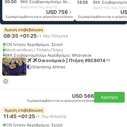
20:00
BKK Σουβαρναμπούμι Αεροδρόμιο, Μπανγκόκ
13:25
Άφιξη στις Πεμ, Αυγ 13
Άφιξη στις Πεμ, Αυγ 
USD 756
US
Συμπεριλαμβάνονται οι φόροι
|
ανα ενήλικα
Συμπεριλαμβάνονται οι φόροι
|
Άμεση επιβεβαίωση
08:35
01:25
+1
18ώ 50λεπτά
ICN Ίντσον Αεροδρόμιο, Σεούλ
Μονή σύνδεση | Πτήση+Πτήση
BKK Σουβαρναμπούμι Αεροδρόμιο, Μπανγκόκ
Οικονομικό | Πτήση #SC8014
+1
Shandong Airlines
USD 566
Κράτηση
Συμπεριλαμβάνονται οι φόροι
|
ανα ενήλικα
Άμεση επιβεβαίωση
11:45
01:25
+1
15ώ 40λεπτά
ICN Ίντσον Αεροδρόμιο, Σεούλ