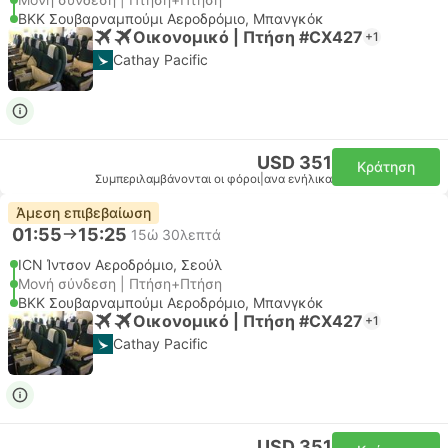
BKK Σουβαρναμπούμι Αεροδρόμιο, Μπανγκόκ
Οικονομικό | Πτήση #CX427
+1
Cathay Pacific
USD 351
Κράτηση
Συμπεριλαμβάνονται οι φόροι
|
ανα ενήλικα
Άμεση επιβεβαίωση
01:55
15:25
15ώ 30λεπτά
ICN Ίντσον Αεροδρόμιο, Σεούλ
Μονή σύνδεση | Πτήση+Πτήση
BKK Σουβαρναμπούμι Αεροδρόμιο, Μπανγκόκ
Οικονομικό | Πτήση #CX427
+1
Cathay Pacific
USD 351