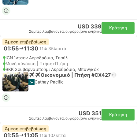
USD 339
Κράτηση
Συμπεριλαμβάνονται οι φόροι
|
ανα ενήλικα
Άμεση επιβεβαίωση
01:55
11:30
11ώ 35λεπτά
ICN Ίντσον Αεροδρόμιο, Σεούλ
Μονή σύνδεση | Πτήση+Πτήση
BKK Σουβαρναμπούμι Αεροδρόμιο, Μπανγκόκ
Οικονομικό | Πτήση #CX427
+1
Cathay Pacific
USD 351
Κράτηση
Συμπεριλαμβάνονται οι φόροι
|
ανα ενήλικα
Άμεση επιβεβαίωση
01:55
11:05
11ώ 10λεπτά