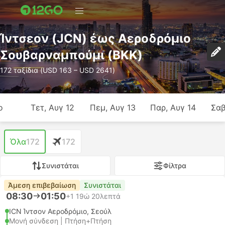
Ίντσεον (JCN) έως Αεροδρόμιο
Σουβαρναμπούμι (BKK)
172 ταξίδια (USD 163 – USD 2641)
ο
Τετ, Αυγ 12
Πεμ, Αυγ 13
Παρ, Αυγ 14
Σαβ
Όλα
172
172
Συνιστάται
Φίλτρα
Άμεση επιβεβαίωση
Συνιστάται
08:30
01:50
+1
19ώ 20λεπτά
ICN Ίντσον Αεροδρόμιο, Σεούλ
Μονή σύνδεση | Πτήση+Πτήση