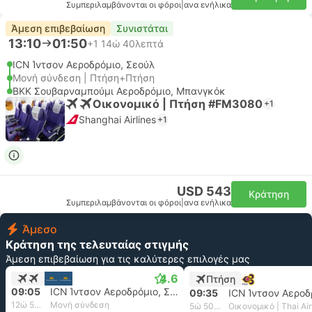
Συμπεριλαμβάνονται οι φόροι
|
ανα ενήλικα
Άμεση επιβεβαίωση
Συνιστάται
13:10
01:50
+1
14ώ 40λεπτά
ICN Ίντσον Αεροδρόμιο, Σεούλ
Μονή σύνδεση | Πτήση+Πτήση
BKK Σουβαρναμπούμι Αεροδρόμιο, Μπανγκόκ
Οικονομικό | Πτήση #FM3080
+1
Shanghai Airlines
+1
USD 543
Κράτηση
Συμπεριλαμβάνονται οι φόροι
|
ανα ενήλικα
Άμεσο
Κράτηση της τελευταίας στιγμής
Άμεση επιβεβαίωση για τις καλύτερες επιλογές μας
4.6
Πτήση
09:05
ICN Ίντσον Αεροδρόμιο, Σεούλ
09:35
12ώ 55λεπτά
Μονή σύνδεση
5ώ 50λεπτά
Οικονομικό | Thai Ai