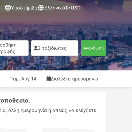
Υποστήριξη
Ελληνικά
$•USD
οσθήκη
2 ταξιδιώτες
Ανανέωση
τροφής
Παρ, Αυγ 14
Διαλέξτε ημερομηνία
τοποθεσία.
ριο, άλλη ημερομηνία ή απλώς να ελέγξετε