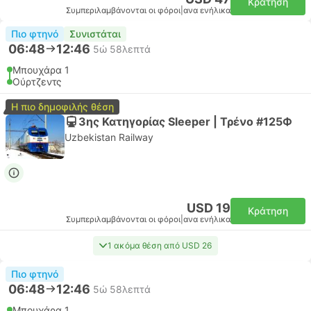
Κράτηση
Συμπεριλαμβάνονται οι φόροι
|
ανα ενήλικα
Πιο φτηνό
Συνιστάται
06:48
12:46
5ώ 58λεπτά
Μπουχάρα 1
Ούρτζεντς
Η πιο δημοφιλής θέση
3ης Κατηγορίας Sleeper | Τρένο #125Ф
Uzbekistan Railway
USD 19
Κράτηση
Συμπεριλαμβάνονται οι φόροι
|
ανα ενήλικα
1 ακόμα θέση από USD 26
Πιο φτηνό
06:48
12:46
5ώ 58λεπτά
Μπουχάρα 1