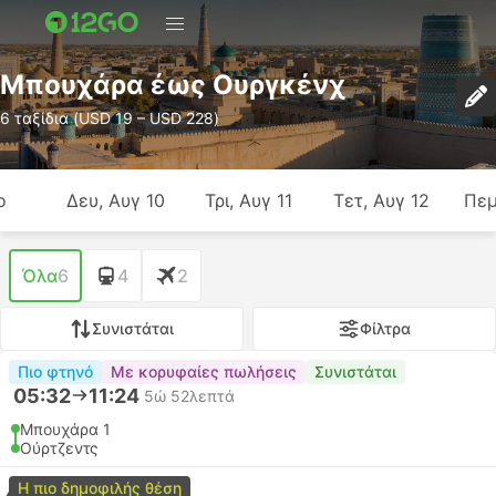
Μπουχάρα έως Ουργκένχ
6 ταξίδια (USD 19 – USD 228)
ο
Δευ, Αυγ 10
Τρι, Αυγ 11
Τετ, Αυγ 12
Πεμ
Όλα
6
4
2
Συνιστάται
Φίλτρα
Πιο φτηνό
Με κορυφαίες πωλήσεις
Συνιστάται
05:32
11:24
5ώ 52λεπτά
Μπουχάρα 1
Ούρτζεντς
Η πιο δημοφιλής θέση