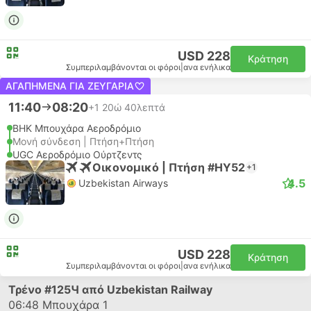
USD 228
Κράτηση
Συμπεριλαμβάνονται οι φόροι
|
ανα ενήλικα
ΑΓΑΠΗΜΈΝΑ ΓΙΑ ΖΕΥΓΆΡΙΑ
11:40
08:20
+1
20ώ 40λεπτά
BHK Μπουχάρα Αεροδρόμιο
Μονή σύνδεση | Πτήση+Πτήση
UGC Αεροδρόμιο Ούρτζεντς
Οικονομικό | Πτήση #HY52
+1
4.5
Uzbekistan Airways
USD 228
Κράτηση
Συμπεριλαμβάνονται οι φόροι
|
ανα ενήλικα
Τρένο
#125Ч
από Uzbekistan Railway
06:48
Μπουχάρα 1