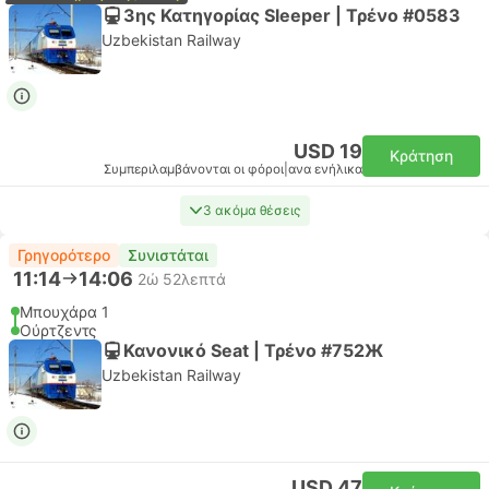
3ης Κατηγορίας Sleeper | Τρένο #058З
Uzbekistan Railway
USD 19
Κράτηση
Συμπεριλαμβάνονται οι φόροι
|
ανα ενήλικα
3 ακόμα θέσεις
Γρηγορότερο
Συνιστάται
11:14
14:06
2ώ 52λεπτά
Μπουχάρα 1
Ούρτζεντς
Κανονικό Seat | Τρένο #752Ж
Uzbekistan Railway
USD 47