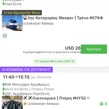
Ούρτζεντς
Η πιο δημοφιλής θέση
2ης Κατηγορίας Sleeper | Τρένο #076Ф
Uzbekistan Railway
USD 26
Κράτηση
Συμπεριλαμβάνονται οι φόροι
|
ανα ενήλικα
1 ακόμα θέση από USD 19
ΑΓΑΠΗΜΈΝΑ ΓΙΑ ΖΕΥΓΆΡΙΑ
11:40
15:15
3ώ 35λεπτά
BHK Μπουχάρα Αεροδρόμιο
Μονή σύνδεση | Πτήση+Πτήση
UGC Αεροδρόμιο Ούρτζεντς
Οικονομικό | Πτήση #HY52
+1
4.5
Uzbekistan Airways