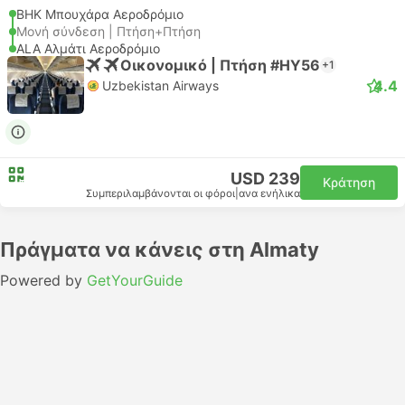
BHK Μπουχάρα Αεροδρόμιο
Μονή σύνδεση | Πτήση+Πτήση
ALA Αλμάτι Αεροδρόμιο
Οικονομικό | Πτήση #HY56
+1
4.4
Uzbekistan Airways
USD 239
Κράτηση
Συμπεριλαμβάνονται οι φόροι
|
ανα ενήλικα
Πράγματα να κάνεις στη Almaty
Powered by
GetYourGuide