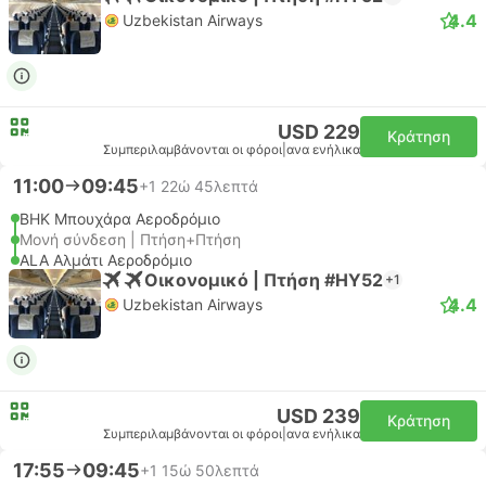
4.4
Uzbekistan Airways
USD 229
Κράτηση
Συμπεριλαμβάνονται οι φόροι
|
ανα ενήλικα
11:00
09:45
+1
22ώ 45λεπτά
BHK Μπουχάρα Αεροδρόμιο
Μονή σύνδεση | Πτήση+Πτήση
ALA Αλμάτι Αεροδρόμιο
Οικονομικό | Πτήση #HY52
+1
4.4
Uzbekistan Airways
USD 239
Κράτηση
Συμπεριλαμβάνονται οι φόροι
|
ανα ενήλικα
17:55
09:45
+1
15ώ 50λεπτά