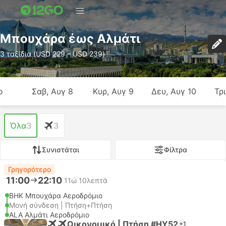
Μπουχάρα έως Αλμάτι
3 ταξίδια (USD 229 – USD 239)
ο
Σαβ, Αυγ 8
Κυρ, Αυγ 9
Δευ, Αυγ 10
Τρι
Όλα
3
3
Συνιστάται
Φίλτρα
Γρηγορότερο
11:00
22:10
11ώ 10λεπτά
BHK Μπουχάρα Αεροδρόμιο
Μονή σύνδεση | Πτήση+Πτήση
ALA Αλμάτι Αεροδρόμιο
Οικονομικό | Πτήση #HY52
+1