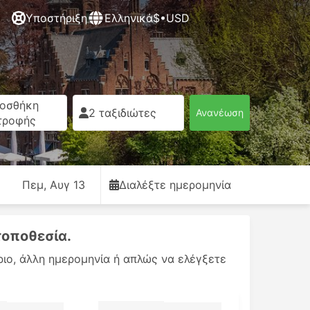
Υποστήριξη
Ελληνικά
$•USD
οσθήκη
2 ταξιδιώτες
Ανανέωση
τροφής
Πεμ, Αυγ 13
Διαλέξτε ημερομηνία
τοποθεσία.
ριο, άλλη ημερομηνία ή απλώς να ελέγξετε