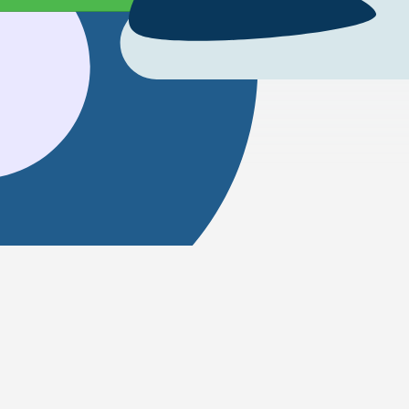
Πώς να μεταβιβαστείτε από Βρυ
Η μετακίνηση μεταξύ Βρυξέλλες και De Haan ε