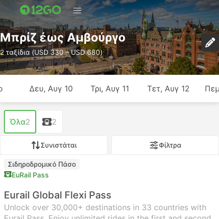
Μπρίζ έως Αμβούργο
2 ταξίδια (USD 330 – USD 680)
ο
Δευ, Αυγ 10
Τρι, Αυγ 11
Τετ, Αυγ 12
Πεμ
Όλα
2
2
Συνιστάται
Φίλτρα
Σιδηροδρομικό Πάσο
EuRail Pass
Eurail Global Flexi Pass
Unlock over 30,000+ destinations in 33 countries with
Eurail Pass. Enjoy unlimited rides in the first and second