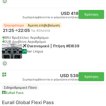
USD 418
Κράτηση
Συμπεριλαμβάνονται οι φόροι
|
ανα ενήλικα
Γρηγορότερο
Άμεση επιβεβαίωση
21:25
22:05
1ώ 40λεπτά
BRU Βρυξέλλες Αεροδρόμιο
DUB Δουβλίνο Αεροδρόμιο
Οικονομικό | Πτήση #EI639
Aer Lingus
USD 539
Κράτηση
Συμπεριλαμβάνονται οι φόροι
|
ανα ενήλικα
Σιδηροδρομικό Πάσο
EuRail Pass
Eurail Global Flexi Pass