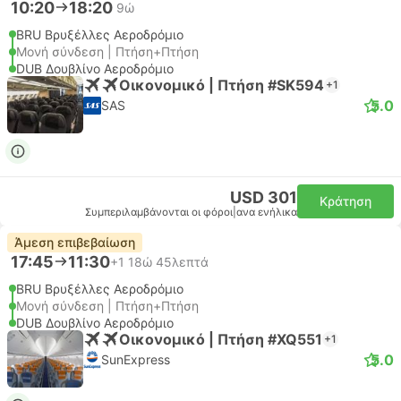
10:20
18:20
9ώ
BRU Βρυξέλλες Αεροδρόμιο
Μονή σύνδεση | Πτήση+Πτήση
DUB Δουβλίνο Αεροδρόμιο
Οικονομικό | Πτήση #SK594
+1
5.0
SAS
USD 301
Κράτηση
Συμπεριλαμβάνονται οι φόροι
|
ανα ενήλικα
Άμεση επιβεβαίωση
17:45
11:30
+1
18ώ 45λεπτά
BRU Βρυξέλλες Αεροδρόμιο
Μονή σύνδεση | Πτήση+Πτήση
DUB Δουβλίνο Αεροδρόμιο
Οικονομικό | Πτήση #XQ551
+1
5.0
SunExpress