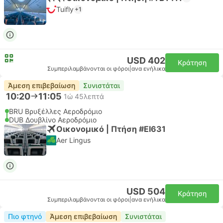
Tuifly
+1
USD 402
Κράτηση
Συμπεριλαμβάνονται οι φόροι
|
ανα ενήλικα
Άμεση επιβεβαίωση
Συνιστάται
10:20
11:05
1ώ 45λεπτά
BRU Βρυξέλλες Αεροδρόμιο
DUB Δουβλίνο Αεροδρόμιο
Οικονομικό | Πτήση #EI631
Aer Lingus
USD 504
Κράτηση
Συμπεριλαμβάνονται οι φόροι
|
ανα ενήλικα
Πιο φτηνό
Άμεση επιβεβαίωση
Συνιστάται