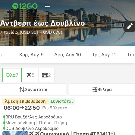
Άντβερπ έως Δουβλίνο
7 ταξίδια (USD 301 – USD 678)
ο
Κυρ, Αυγ 9
Δευ, Αυγ 10
Τρι, Αυγ 11
Τετ
Όλα
7
5
2
Συνιστάται
Φίλτρα
Άμεση επιβεβαίωση
Συνιστάται
06:00
22:50
17ώ 50λεπτά
BRU Βρυξέλλες Αεροδρόμιο
Μονή σύνδεση | Πτήση+Πτήση
DUB Δουβλίνο Αεροδρόμιο
Οικονομικό | Πτήση #TB1411
+1