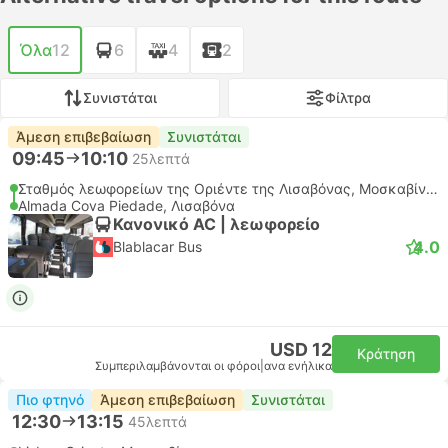
Όλα
12
6
4
2
Συνιστάται
Φίλτρα
Άμεση επιβεβαίωση
Συνιστάται
09:45
10:10
25λεπτά
Σταθμός λεωφορείων της Οριέντε της Λισαβόνας, Μοσκαβίντε
Almada Cova Piedade, Λισαβόνα
Κανονικό AC | λεωφορείο
4.0
Blablacar Bus
USD 12
Κράτηση
Συμπεριλαμβάνονται οι φόροι
|
ανα ενήλικα
Πιο φτηνό
Άμεση επιβεβαίωση
Συνιστάται
12:30
13:15
45λεπτά