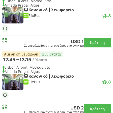
Lisbon Oriente, Μοσκαβίντε
Almada Pragal, Alges
Κανονικό | λεωφορείο
3.8
FlixBus
USD 1
Κράτηση
Συμπεριλαμβάνονται οι φόροι
|
ανα ενήλικα
Άμεση επιβεβαίωση
Συνιστάται
12:45
13:15
30λεπτά
Lisbon Airport, Μοσκαβίντε
Almada Pragal, Alges
Κανονικό | λεωφορείο
3.8
FlixBus
USD 2
Κράτηση
Συμπεριλαμβάνονται οι φόροι
|
ανα ενήλικα