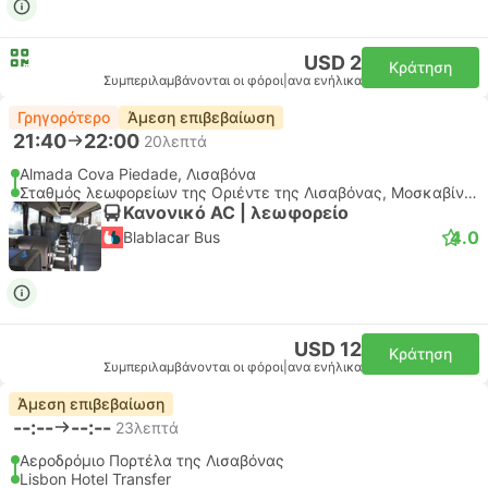
USD 2
Κράτηση
Συμπεριλαμβάνονται οι φόροι
|
ανα ενήλικα
Γρηγορότερο
Άμεση επιβεβαίωση
21:40
22:00
20λεπτά
Almada Cova Piedade, Λισαβόνα
Σταθμός λεωφορείων της Οριέντε της Λισαβόνας, Μοσκαβίντε
Κανονικό AC | λεωφορείο
4.0
Blablacar Bus
USD 12
Κράτηση
Συμπεριλαμβάνονται οι φόροι
|
ανα ενήλικα
Άμεση επιβεβαίωση
--:--
--:--
23λεπτά
Αεροδρόμιο Πορτέλα της Λισαβόνας
Lisbon Hotel Transfer