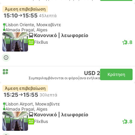
Άμεση επιβεβαίωση
15:10
15:55
45λεπτά
Lisbon Oriente, Μοσκαβίντε
Almada Pragal, Alges
Κανονικό | λεωφορείο
3.8
FlixBus
USD 2
Κράτηση
Συμπεριλαμβάνονται οι φόροι
|
ανα ενήλικα
Άμεση επιβεβαίωση
15:25
15:55
30λεπτά
Lisbon Airport, Μοσκαβίντε
Almada Pragal, Alges
Κανονικό | λεωφορείο
3.8
FlixBus