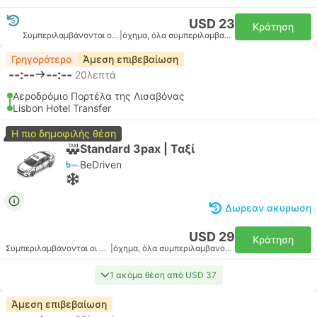
USD 23
Κράτηση
Συμπεριλαμβάνονται οι φόροι
|
όχημα, όλα συμπεριλαμβανομένου
Γρηγορότερο
Άμεση επιβεβαίωση
--:--
--:--
20λεπτά
Αεροδρόμιο Πορτέλα της Λισαβόνας
Lisbon Hotel Transfer
Η πιο δημοφιλής θέση
Standard 3pax | Ταξί
BeDriven
Δωρεαν ακυρωση
USD 29
Κράτηση
Συμπεριλαμβάνονται οι φόροι
|
όχημα, όλα συμπεριλαμβανομένου
1 ακόμα θέση από USD 37
Άμεση επιβεβαίωση