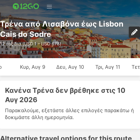
Τρένα από Λισαβόνα έως Lisbon
Cais do Sodre
12 ταξίδια (USD 1 – USD 678)
ο
Κυρ, Αυγ 9
Δευ, Αυγ 10
Τρι, Αυγ 11
Τετ
Κανένα Τρένα δεν βρέθηκε στις 10
Αυγ 2026
Παρακαλούμε, εξετάστε άλλες επιλογές παρακάτω ή
δοκιμάστε άλλη ημερομηνία.
Alternative travel options for this route