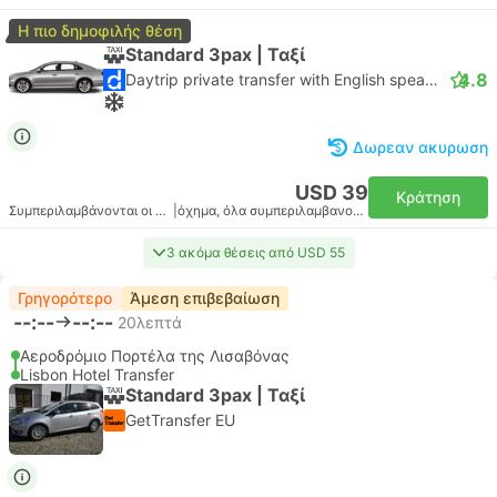
Η πιο δημοφιλής θέση
Standard 3pax | Ταξί
4.8
Daytrip private transfer with English speaking driver
Δωρεαν ακυρωση
USD 39
Κράτηση
Συμπεριλαμβάνονται οι φόροι
|
όχημα, όλα συμπεριλαμβανομένου
3 ακόμα θέσεις από USD 55
Γρηγορότερο
Άμεση επιβεβαίωση
--:--
--:--
20λεπτά
Αεροδρόμιο Πορτέλα της Λισαβόνας
Lisbon Hotel Transfer
Standard 3pax | Ταξί
GetTransfer EU