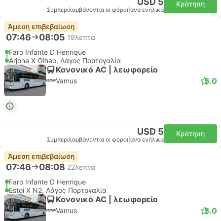
USD 5
Κράτηση
Συμπεριλαμβάνονται οι φόροι
|
ανα ενήλικα
Άμεση επιβεβαίωση
07:46
08:05
19λεπτά
Faro Infante D Henrique
Arjona X Olhao, Λάγος Πορτογαλία
Κανονικό AC | λεωφορείο
5.0
Vamus
USD 5
Κράτηση
Συμπεριλαμβάνονται οι φόροι
|
ανα ενήλικα
Άμεση επιβεβαίωση
07:46
08:08
22λεπτά
Faro Infante D Henrique
Estoi X N2, Λάγος Πορτογαλία
Κανονικό AC | λεωφορείο
5.0
Vamus