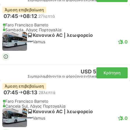
Συμπεριλαμβάνονται οι φόροι
|
ανα ενήλικα
Άμεση επιβεβαίωση
07:45
08:12
27λεπτά
Faro Francisco Barreto
Sambada, Λάγος Πορτογαλία
Κανονικό AC | λεωφορείο
5.0
Vamus
USD 5
Κράτηση
Συμπεριλαμβάνονται οι φόροι
|
ανα ενήλικα
Άμεση επιβεβαίωση
07:45
08:13
28λεπτά
Faro Francisco Barreto
Cancela Sul, Λάγος Πορτογαλία
Κανονικό AC | λεωφορείο
5.0
Vamus