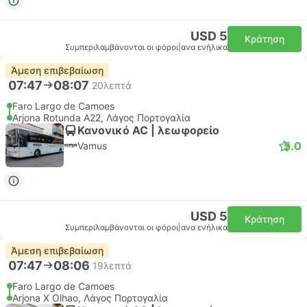
USD 5
Κράτηση
Συμπεριλαμβάνονται οι φόροι
|
ανα ενήλικα
Άμεση επιβεβαίωση
07:47
08:07
20λεπτά
Faro Largo de Camoes
Arjona Rotunda A22, Λάγος Πορτογαλία
Κανονικό AC | λεωφορείο
5.0
Vamus
USD 5
Κράτηση
Συμπεριλαμβάνονται οι φόροι
|
ανα ενήλικα
Άμεση επιβεβαίωση
07:47
08:06
19λεπτά
Faro Largo de Camoes
Arjona X Olhao, Λάγος Πορτογαλία