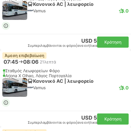
Κανονικό AC | λεωφορείο
5.0
Vamus
USD 5
Κράτηση
Συμπεριλαμβάνονται οι φόροι
|
ανα ενήλικα
Άμεση επιβεβαίωση
07:45
08:06
21λεπτά
Σταθμός Λεωφορείων Φάρο
Arjona X Olhao, Λάγος Πορτογαλία
Κανονικό AC | λεωφορείο
5.0
Vamus
USD 5
Κράτηση
Συμπεριλαμβάνονται οι φόροι
|
ανα ενήλικα