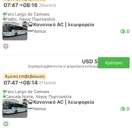
07:47
08:16
29λεπτά
Faro Largo de Camoes
Fialho, Λάγος Πορτογαλία
Κανονικό AC | λεωφορείο
5.0
Vamus
USD 5
Κράτηση
Συμπεριλαμβάνονται οι φόροι
|
ανα ενήλικα
Άμεση επιβεβαίωση
07:47
08:14
27λεπτά
Faro Largo de Camoes
Cancela Norte, Λάγος Πορτογαλία
Κανονικό AC | λεωφορείο
5.0
Vamus