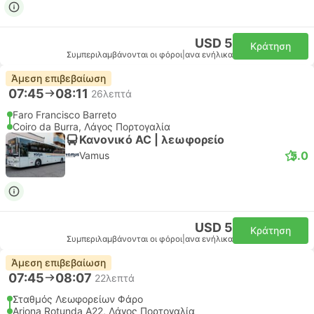
USD 5
Κράτηση
Συμπεριλαμβάνονται οι φόροι
|
ανα ενήλικα
Άμεση επιβεβαίωση
07:45
08:11
26λεπτά
Faro Francisco Barreto
Coiro da Burra, Λάγος Πορτογαλία
Κανονικό AC | λεωφορείο
5.0
Vamus
USD 5
Κράτηση
Συμπεριλαμβάνονται οι φόροι
|
ανα ενήλικα
Άμεση επιβεβαίωση
07:45
08:07
22λεπτά
Σταθμός Λεωφορείων Φάρο
Arjona Rotunda A22, Λάγος Πορτογαλία