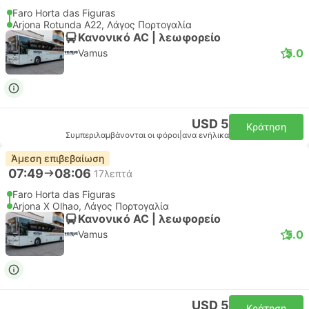
Faro Horta das Figuras
Arjona Rotunda A22, Λάγος Πορτογαλία
Κανονικό AC | λεωφορείο
5.0
Vamus
USD 5
Κράτηση
Συμπεριλαμβάνονται οι φόροι
|
ανα ενήλικα
Άμεση επιβεβαίωση
07:49
08:06
17λεπτά
Faro Horta das Figuras
Arjona X Olhao, Λάγος Πορτογαλία
Κανονικό AC | λεωφορείο
5.0
Vamus
USD 5
Κράτηση