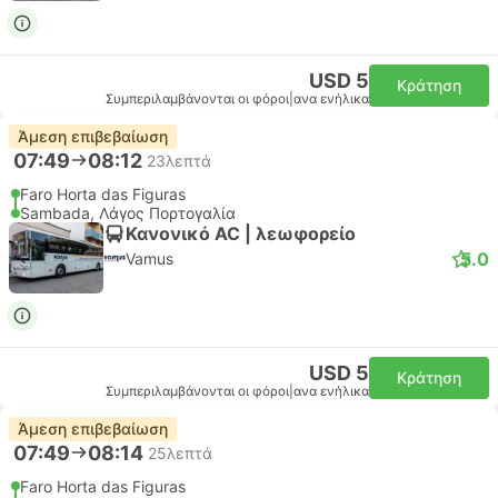
USD 5
Κράτηση
Συμπεριλαμβάνονται οι φόροι
|
ανα ενήλικα
Άμεση επιβεβαίωση
07:49
08:12
23λεπτά
Faro Horta das Figuras
Sambada, Λάγος Πορτογαλία
Κανονικό AC | λεωφορείο
5.0
Vamus
USD 5
Κράτηση
Συμπεριλαμβάνονται οι φόροι
|
ανα ενήλικα
Άμεση επιβεβαίωση
07:49
08:14
25λεπτά
Faro Horta das Figuras