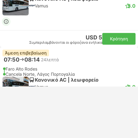
5.0
Vamus
USD 5
Κράτηση
Συμπεριλαμβάνονται οι φόροι
|
ανα ενήλικα
Άμεση επιβεβαίωση
07:50
08:14
24λεπτά
Faro Alto Rodes
Cancela Norte, Λάγος Πορτογαλία
Κανονικό AC | λεωφορείο
5.0
Vamus
USD 5
Κράτηση
Συμπεριλαμβάνονται οι φόροι
|
ανα ενήλικα
Άμεση επιβεβαίωση