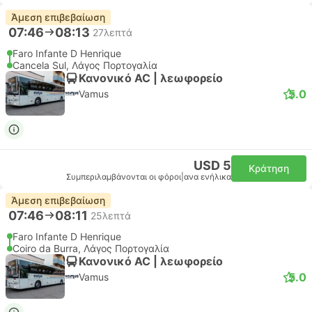
Άμεση επιβεβαίωση
07:46
08:13
27λεπτά
Faro Infante D Henrique
Cancela Sul, Λάγος Πορτογαλία
Κανονικό AC | λεωφορείο
5.0
Vamus
USD 5
Κράτηση
Συμπεριλαμβάνονται οι φόροι
|
ανα ενήλικα
Άμεση επιβεβαίωση
07:46
08:11
25λεπτά
Faro Infante D Henrique
Coiro da Burra, Λάγος Πορτογαλία
Κανονικό AC | λεωφορείο
5.0
Vamus