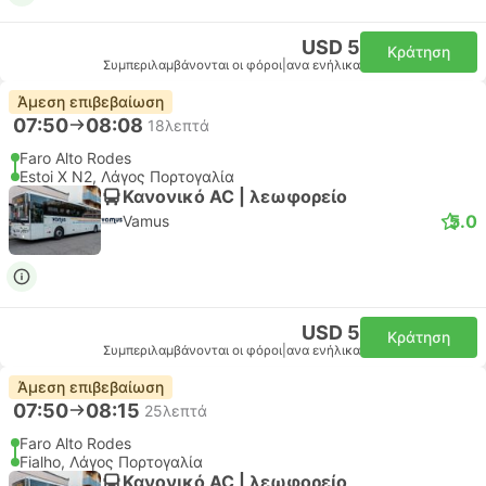
USD 5
Κράτηση
Συμπεριλαμβάνονται οι φόροι
|
ανα ενήλικα
Άμεση επιβεβαίωση
07:50
08:08
18λεπτά
Faro Alto Rodes
Estoi X N2, Λάγος Πορτογαλία
Κανονικό AC | λεωφορείο
5.0
Vamus
USD 5
Κράτηση
Συμπεριλαμβάνονται οι φόροι
|
ανα ενήλικα
Άμεση επιβεβαίωση
07:50
08:15
25λεπτά
Faro Alto Rodes
Fialho, Λάγος Πορτογαλία
Κανονικό AC | λεωφορείο