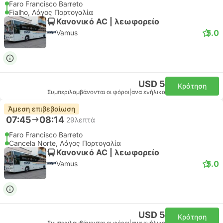
Faro Francisco Barreto
Fialho, Λάγος Πορτογαλία
Κανονικό AC | λεωφορείο
5.0
Vamus
USD 5
Κράτηση
Συμπεριλαμβάνονται οι φόροι
|
ανα ενήλικα
Άμεση επιβεβαίωση
07:45
08:14
29λεπτά
Faro Francisco Barreto
Cancela Norte, Λάγος Πορτογαλία
Κανονικό AC | λεωφορείο
5.0
Vamus
USD 5
Κράτηση