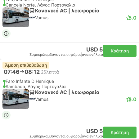
Cancela Norte, Λάγος Πορτογαλία
Κανονικό AC | λεωφορείο
5.0
Vamus
USD 5
Κράτηση
Συμπεριλαμβάνονται οι φόροι
|
ανα ενήλικα
Άμεση επιβεβαίωση
07:46
08:12
26λεπτά
Faro Infante D Henrique
Sambada, Λάγος Πορτογαλία
Κανονικό AC | λεωφορείο
5.0
Vamus
USD 5
Κράτηση
Συμπεριλαμβάνονται οι φόροι
|
ανα ενήλικα