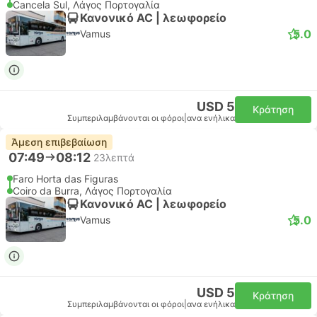
Cancela Sul, Λάγος Πορτογαλία
Κανονικό AC | λεωφορείο
5.0
Vamus
USD 5
Κράτηση
Συμπεριλαμβάνονται οι φόροι
|
ανα ενήλικα
Άμεση επιβεβαίωση
07:49
08:12
23λεπτά
Faro Horta das Figuras
Coiro da Burra, Λάγος Πορτογαλία
Κανονικό AC | λεωφορείο
5.0
Vamus
USD 5
Κράτηση
Συμπεριλαμβάνονται οι φόροι
|
ανα ενήλικα