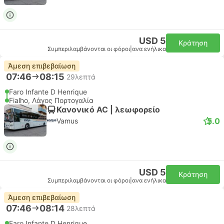
USD 5
Κράτηση
Συμπεριλαμβάνονται οι φόροι
|
ανα ενήλικα
Άμεση επιβεβαίωση
07:46
08:15
29λεπτά
Faro Infante D Henrique
Fialho, Λάγος Πορτογαλία
Κανονικό AC | λεωφορείο
5.0
Vamus
USD 5
Κράτηση
Συμπεριλαμβάνονται οι φόροι
|
ανα ενήλικα
Άμεση επιβεβαίωση
07:46
08:14
28λεπτά
Faro Infante D Henrique