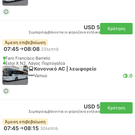
USD 5
Κράτηση
Συμπεριλαμβάνονται οι φόροι
|
ανα ενήλικα
Άμεση επιβεβαίωση
07:45
08:08
23λεπτά
Faro Francisco Barreto
Estoi X N2, Λάγος Πορτογαλία
Κανονικό AC | λεωφορείο
5.0
Vamus
USD 5
Κράτηση
Συμπεριλαμβάνονται οι φόροι
|
ανα ενήλικα
Άμεση επιβεβαίωση
07:45
08:15
30λεπτά