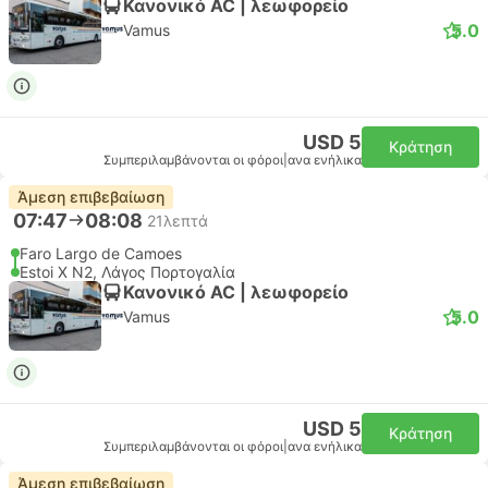
Κανονικό AC | λεωφορείο
5.0
Vamus
USD 5
Κράτηση
Συμπεριλαμβάνονται οι φόροι
|
ανα ενήλικα
Άμεση επιβεβαίωση
07:47
08:08
21λεπτά
Faro Largo de Camoes
Estoi X N2, Λάγος Πορτογαλία
Κανονικό AC | λεωφορείο
5.0
Vamus
USD 5
Κράτηση
Συμπεριλαμβάνονται οι φόροι
|
ανα ενήλικα
Άμεση επιβεβαίωση