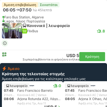
Άμεση επιβεβαίωση
Συνιστάται
06:05
07:50
1ώ 45λεπτά
Faro Bus Station, Algarve
Lagos, Λάγος Πορτογαλία
Κανονικό | λεωφορείο
3.8
FlixBus
USD 5
Κράτηση
Συμπεριλαμβάνονται οι φόροι
|
ανα ενήλικα
Άμεσο
Κράτηση της τελευταίας στιγμής
Άμεση επιβεβαίωση για τις καλύτερες επιλογές μας
5.0
λεωφορείο
λεωφορείο
07:45
Faro Francisco Barreto
07:45
Faro Francisco Ba
21λεπτά
Κανονικό AC | Vamus
20λεπτά
Κανονικό AC | Vamu
08:06
Arjona Rotunda A22, Λάγος Πορτογαλία
08:05
Άφιξη στις Τρι, Αυγ 11
Άφιξη στις Τρι, Αυγ 1