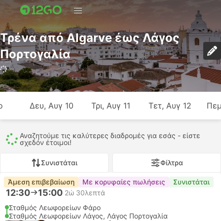
Τρένα από Algarve έως Λάγος
Πορτογαλία
ο
Δευ, Αυγ 10
Τρι, Αυγ 11
Τετ, Αυγ 12
Πεμ
Ακόμη ψάχνουμε - κοιτάζουμε μερικές ακόμη επιλογές…
Συνιστάται
Φίλτρα
Άμεση επιβεβαίωση
Με κορυφαίες πωλήσεις
Συνιστάται
12:30
15:00
2ώ 30λεπτά
Σταθμός Λεωφορείων Φάρο
Σταθμός Λεωφορείων Λάγος, Λάγος Πορτογαλία