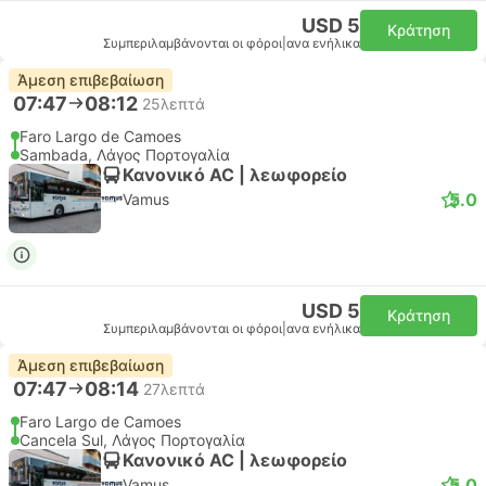
USD 5
Κράτηση
Συμπεριλαμβάνονται οι φόροι
|
ανα ενήλικα
Άμεση επιβεβαίωση
07:47
08:12
25λεπτά
Faro Largo de Camoes
Sambada, Λάγος Πορτογαλία
Κανονικό AC | λεωφορείο
5.0
Vamus
USD 5
Κράτηση
Συμπεριλαμβάνονται οι φόροι
|
ανα ενήλικα
Άμεση επιβεβαίωση
07:47
08:14
27λεπτά
Faro Largo de Camoes
Cancela Sul, Λάγος Πορτογαλία
Κανονικό AC | λεωφορείο
5.0
Vamus