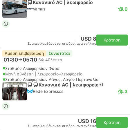
Κανονικό AC | λεωφορείο
5.0
Vamus
USD 8
Κράτηση
Συμπεριλαμβάνονται οι φόροι
|
ανα ενήλικα
Άμεση επιβεβαίωση
Συνιστάται
01:30
05:10
3ώ 40λεπτά
Σταθμός Λεωφορείων Φάρο
Μονή σύνδεση | λεωφορείο+λεωφορείο
Σταθμός Λεωφορείων Λάγος, Λάγος Πορτογαλία
Κανονικό AC | λεωφορείο
+1
4.3
Rede Expressos
USD 16
Κράτηση
Συμπεριλαμβάνονται οι φόροι
|
ανα ενήλικα