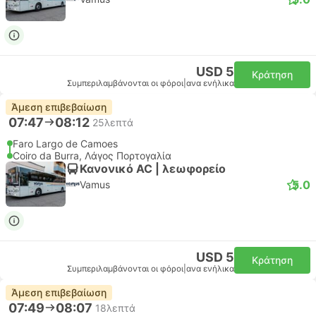
USD 5
Κράτηση
Συμπεριλαμβάνονται οι φόροι
|
ανα ενήλικα
Άμεση επιβεβαίωση
07:47
08:12
25λεπτά
Faro Largo de Camoes
Coiro da Burra, Λάγος Πορτογαλία
Κανονικό AC | λεωφορείο
5.0
Vamus
USD 5
Κράτηση
Συμπεριλαμβάνονται οι φόροι
|
ανα ενήλικα
Άμεση επιβεβαίωση
07:49
08:07
18λεπτά