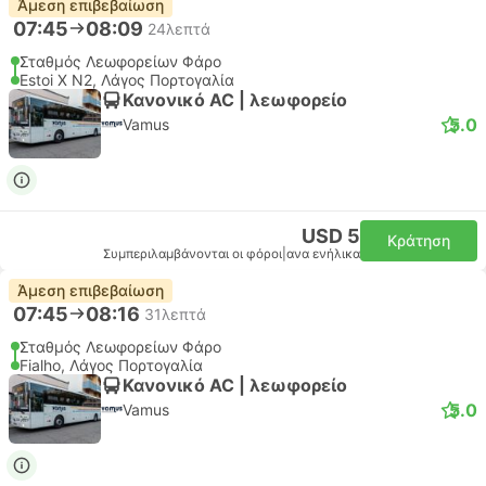
Άμεση επιβεβαίωση
07:45
08:09
24λεπτά
Σταθμός Λεωφορείων Φάρο
Estoi X N2, Λάγος Πορτογαλία
Κανονικό AC | λεωφορείο
5.0
Vamus
USD 5
Κράτηση
Συμπεριλαμβάνονται οι φόροι
|
ανα ενήλικα
Άμεση επιβεβαίωση
07:45
08:16
31λεπτά
Σταθμός Λεωφορείων Φάρο
Fialho, Λάγος Πορτογαλία
Κανονικό AC | λεωφορείο
5.0
Vamus