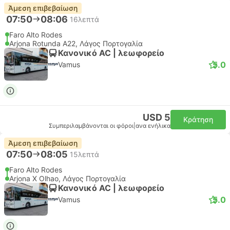
Άμεση επιβεβαίωση
07:50
08:06
16λεπτά
Faro Alto Rodes
Arjona Rotunda A22, Λάγος Πορτογαλία
Κανονικό AC | λεωφορείο
5.0
Vamus
USD 5
Κράτηση
Συμπεριλαμβάνονται οι φόροι
|
ανα ενήλικα
Άμεση επιβεβαίωση
07:50
08:05
15λεπτά
Faro Alto Rodes
Arjona X Olhao, Λάγος Πορτογαλία
Κανονικό AC | λεωφορείο
5.0
Vamus