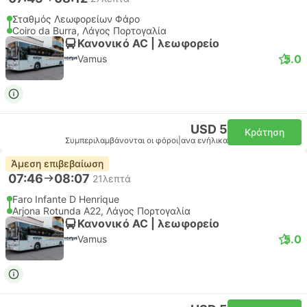
Σταθμός Λεωφορείων Φάρο
Coiro da Burra, Λάγος Πορτογαλία
Κανονικό AC | λεωφορείο
5.0
Vamus
USD 5
Κράτηση
Συμπεριλαμβάνονται οι φόροι
|
ανα ενήλικα
Άμεση επιβεβαίωση
07:46
08:07
21λεπτά
Faro Infante D Henrique
Arjona Rotunda A22, Λάγος Πορτογαλία
Κανονικό AC | λεωφορείο
5.0
Vamus