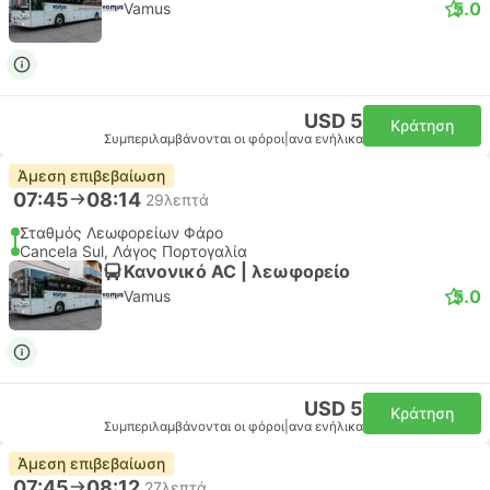
5.0
Vamus
USD 5
Κράτηση
Συμπεριλαμβάνονται οι φόροι
|
ανα ενήλικα
Άμεση επιβεβαίωση
07:45
08:14
29λεπτά
Σταθμός Λεωφορείων Φάρο
Cancela Sul, Λάγος Πορτογαλία
Κανονικό AC | λεωφορείο
5.0
Vamus
USD 5
Κράτηση
Συμπεριλαμβάνονται οι φόροι
|
ανα ενήλικα
Άμεση επιβεβαίωση
07:45
08:12
27λεπτά