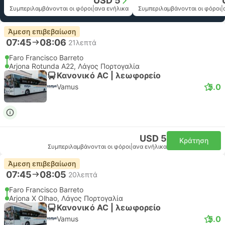
USD 5
Συμπεριλαμβάνονται οι φόροι
|
ανα ενήλικα
Συμπεριλαμβάνονται οι φόροι
|
Άμεση επιβεβαίωση
07:45
08:06
21λεπτά
Faro Francisco Barreto
Arjona Rotunda A22, Λάγος Πορτογαλία
Κανονικό AC | λεωφορείο
5.0
Vamus
USD 5
Κράτηση
Συμπεριλαμβάνονται οι φόροι
|
ανα ενήλικα
Άμεση επιβεβαίωση
07:45
08:05
20λεπτά
Faro Francisco Barreto
Arjona X Olhao, Λάγος Πορτογαλία
Κανονικό AC | λεωφορείο
5.0
Vamus