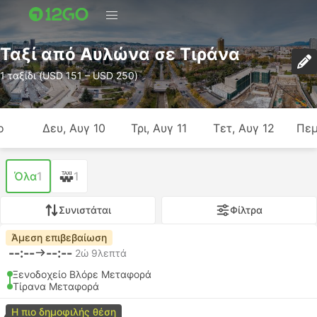
Ταξί από Αυλώνα σε Τιράνα
1 ταξίδι (USD 151 – USD 250)
ο
Δευ, Αυγ 10
Τρι, Αυγ 11
Τετ, Αυγ 12
Πεμ
Όλα
1
1
Συνιστάται
Φίλτρα
Άμεση επιβεβαίωση
--:--
--:--
2ώ 9λεπτά
Ξενοδοχείο Βλόρε Μεταφορά
Τίρανα Μεταφορά
Η πιο δημοφιλής θέση