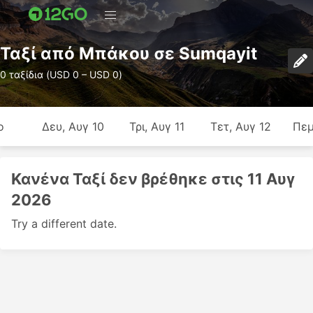
Ταξί από Μπάκου σε Sumqayit
0 ταξίδια (USD 0 – USD 0)
ο
Δευ, Αυγ 10
Τρι, Αυγ 11
Τετ, Αυγ 12
Πεμ
Κανένα Ταξί δεν βρέθηκε στις 11 Αυγ
2026
Try a different date.