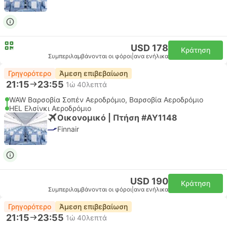
USD 178
Κράτηση
Συμπεριλαμβάνονται οι φόροι
|
ανα ενήλικα
Γρηγορότερο
Άμεση επιβεβαίωση
21:15
23:55
1ώ 40λεπτά
WAW Βαρσοβία Σοπέν Αεροδρόμιο, Βαρσοβία Αεροδρόμιο
HEL Ελσίνκι Αεροδρόμιο
Οικονομικό | Πτήση #AY1148
Finnair
USD 190
Κράτηση
Συμπεριλαμβάνονται οι φόροι
|
ανα ενήλικα
Γρηγορότερο
Άμεση επιβεβαίωση
21:15
23:55
1ώ 40λεπτά