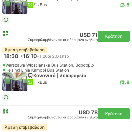
3.8
FlixBus
USD 71
Κράτηση
Συμπεριλαμβάνονται οι φόροι
|
ανα ενήλικα
Άμεση επιβεβαίωση
18:50
16:10
+1
20ώ 20λεπτά
Warszawa Wloscianska Bus Station, Βαρσοβία
Helsinki Linja Kamppi Bus Station
Κανονικό | λεωφορείο
3.8
FlixBus
USD 78
Κράτηση
Συμπεριλαμβάνονται οι φόροι
|
ανα ενήλικα
Άμεση επιβεβαίωση