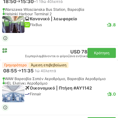
18:50
15:30
+1
19ώ 40λεπτά
Warszawa Wloscianska Bus Station, Βαρσοβία
Helsinki Harbour Terminal 2
Κανονικό | λεωφορείο
3.8
FlixBus
USD 78
Κράτηση
Συμπεριλαμβάνονται οι φόροι
|
ανα ενήλικα
Γρηγορότερο
Άμεση επιβεβαίωση
08:55
11:35
1ώ 40λεπτά
WAW Βαρσοβία Σοπέν Αεροδρόμιο, Βαρσοβία Αεροδρόμιο
HEL Ελσίνκι Αεροδρόμιο
Οικονομικό | Πτήση #AY1142
5.0
Finnair