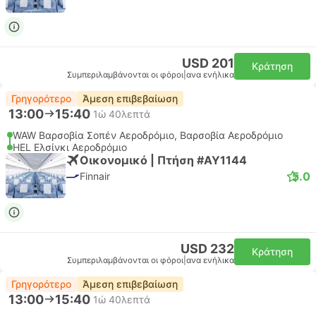
USD 201
Κράτηση
Συμπεριλαμβάνονται οι φόροι
|
ανα ενήλικα
Γρηγορότερο
Άμεση επιβεβαίωση
13:00
15:40
1ώ 40λεπτά
WAW Βαρσοβία Σοπέν Αεροδρόμιο, Βαρσοβία Αεροδρόμιο
HEL Ελσίνκι Αεροδρόμιο
Οικονομικό | Πτήση #AY1144
5.0
Finnair
USD 232
Κράτηση
Συμπεριλαμβάνονται οι φόροι
|
ανα ενήλικα
Γρηγορότερο
Άμεση επιβεβαίωση
13:00
15:40
1ώ 40λεπτά