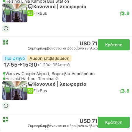
Helsinki Linja Kamppi Bus Station
Κανονικό | λεωφορείο
3.8
FlixBus
USD 71
Κράτηση
Συμπεριλαμβάνονται οι φόροι
|
ανα ενήλικα
Πιο φτηνό
Άμεση επιβεβαίωση
17:55
15:30
+1
20ώ 35λεπτά
Warsaw Chopin Airport, Βαρσοβία Αεροδρόμιο
Helsinki Harbour Terminal 2
Κανονικό | λεωφορείο
3.8
FlixBus
USD 71
Κράτηση
Συμπεριλαμβάνονται οι φόροι
|
ανα ενήλικα