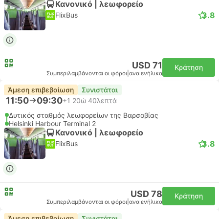
Κανονικό | λεωφορείο
3.8
FlixBus
USD 71
Κράτηση
Συμπεριλαμβάνονται οι φόροι
|
ανα ενήλικα
Άμεση επιβεβαίωση
Συνιστάται
11:50
09:30
+1
20ώ 40λεπτά
Δυτικός σταθμός λεωφορείων της Βαρσοβίας
Helsinki Harbour Terminal 2
Κανονικό | λεωφορείο
3.8
FlixBus
USD 78
Κράτηση
Συμπεριλαμβάνονται οι φόροι
|
ανα ενήλικα
Άμεση επιβεβαίωση
Συνιστάται