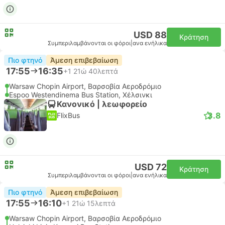
USD 88
Κράτηση
Συμπεριλαμβάνονται οι φόροι
|
ανα ενήλικα
Πιο φτηνό
Άμεση επιβεβαίωση
17:55
16:35
+1
21ώ 40λεπτά
Warsaw Chopin Airport, Βαρσοβία Αεροδρόμιο
Espoo Westendinema Bus Station, Χέλσινκι
Κανονικό | λεωφορείο
3.8
FlixBus
USD 72
Κράτηση
Συμπεριλαμβάνονται οι φόροι
|
ανα ενήλικα
Πιο φτηνό
Άμεση επιβεβαίωση
17:55
16:10
+1
21ώ 15λεπτά
Warsaw Chopin Airport, Βαρσοβία Αεροδρόμιο