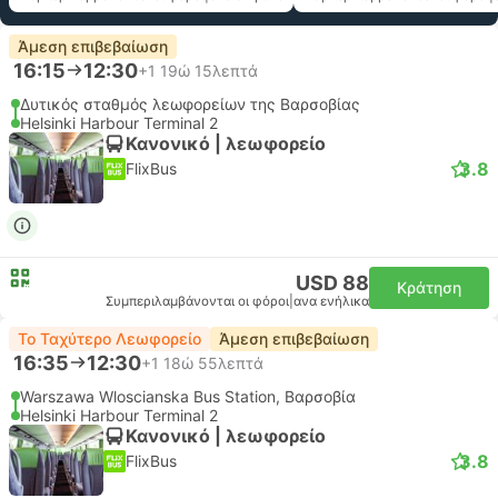
Άμεση επιβεβαίωση
16:15
12:30
+1
19ώ 15λεπτά
Δυτικός σταθμός λεωφορείων της Βαρσοβίας
Helsinki Harbour Terminal 2
Κανονικό | λεωφορείο
3.8
FlixBus
USD 88
Κράτηση
Συμπεριλαμβάνονται οι φόροι
|
ανα ενήλικα
Το Ταχύτερο Λεωφορείο
Άμεση επιβεβαίωση
16:35
12:30
+1
18ώ 55λεπτά
Warszawa Wloscianska Bus Station, Βαρσοβία
Helsinki Harbour Terminal 2
Κανονικό | λεωφορείο
3.8
FlixBus