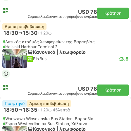
USD 78
Κράτηση
Συμπεριλαμβάνονται οι φόροι
|
ανα ενήλικα
Άμεση επιβεβαίωση
18:30
15:30
+1
20ώ
Δυτικός σταθμός λεωφορείων της Βαρσοβίας
Helsinki Harbour Terminal 2
Κανονικό | λεωφορείο
3.8
FlixBus
USD 78
Κράτηση
Συμπεριλαμβάνονται οι φόροι
|
ανα ενήλικα
Πιο φτηνό
Άμεση επιβεβαίωση
18:50
16:35
+1
20ώ 45λεπτά
Warszawa Wloscianska Bus Station, Βαρσοβία
Espoo Westendinema Bus Station, Χέλσινκι
Κανονικό | λεωφορείο