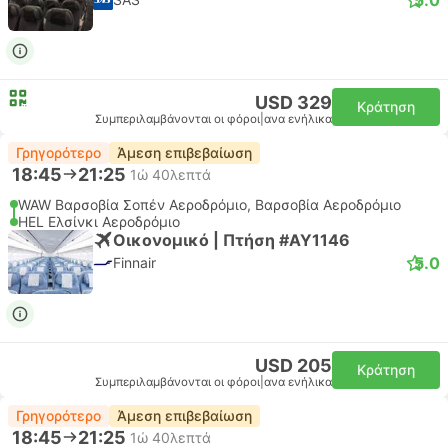
USD 329
Κράτηση
Συμπεριλαμβάνονται οι φόροι
|
ανα ενήλικα
Γρηγορότερο
Άμεση επιβεβαίωση
18:45
21:25
1ώ 40λεπτά
WAW Βαρσοβία Σοπέν Αεροδρόμιο, Βαρσοβία Αεροδρόμιο
HEL Ελσίνκι Αεροδρόμιο
Οικονομικό | Πτήση #AY1146
5.0
Finnair
USD 205
Κράτηση
Συμπεριλαμβάνονται οι φόροι
|
ανα ενήλικα
Γρηγορότερο
Άμεση επιβεβαίωση
18:45
21:25
1ώ 40λεπτά