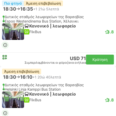
Πιο φτηνό
Άμεση επιβεβαίωση
18:30
16:35
+1
21ώ 5λεπτά
Δυτικός σταθμός λεωφορείων της Βαρσοβίας
Espoo Westendinema Bus Station, Χέλσινκι
Κανονικό | λεωφορείο
3.8
FlixBus
USD 71
Κράτηση
Συμπεριλαμβάνονται οι φόροι
|
ανα ενήλικα
Άμεση επιβεβαίωση
18:30
16:10
+1
20ώ 40λεπτά
Δυτικός σταθμός λεωφορείων της Βαρσοβίας
Helsinki Linja Kamppi Bus Station
Κανονικό | λεωφορείο
3.8
FlixBus