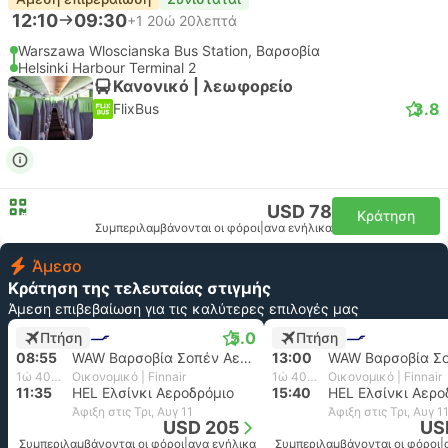
12:10
09:30
+1
20ώ 20λεπτά
Warszawa Wloscianska Bus Station, Βαρσοβία
Helsinki Harbour Terminal 2
Κανονικό | λεωφορείο
3.8
FlixBus
USD 78
Κράτηση
Συμπεριλαμβάνονται οι φόροι
|
ανα ενήλικα
Άμεσο
Κράτηση της τελευταίας στιγμής
Άμεση επιβεβαίωση για τις καλύτερες επιλογές μας
5.0
Πτήση
Πτήση
08:55
WAW Βαρσοβία Σοπέν Αεροδρόμιο, Βαρσοβία Αεροδρόμιο
13:00
1ώ 40λεπτά
Οικονομικό | Finnair
1ώ 40λεπτά
Οικονομικό | Finnair
11:35
HEL Ελσίνκι Αεροδρόμιο
15:40
HEL Ελσίνκι Αερο
Άφιξη στις Τρι, Αυγ 11
Άφιξη στις Τρι, Αυγ 1
USD 205
US
Συμπεριλαμβάνονται οι φόροι
|
ανα ενήλικα
Συμπεριλαμβάνονται οι φόροι
|