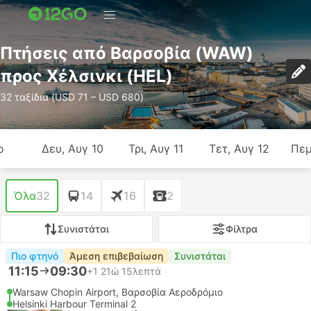
Πτήσεις από Βαρσοβία (WAW)
προς Χέλσινκι (HEL)
32 ταξίδια (USD 71 – USD 680)
ο
Δευ, Αυγ 10
Τρι, Αυγ 11
Τετ, Αυγ 12
Πεμ
Όλα
32
14
16
2
Συνιστάται
Φίλτρα
Πιο φτηνό
Άμεση επιβεβαίωση
Συνιστάται
11:15
09:30
+1
21ώ 15λεπτά
Warsaw Chopin Airport, Βαρσοβία Αεροδρόμιο
Helsinki Harbour Terminal 2