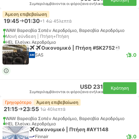
Συμπεριλαμβάνονται οι φόροι
|
ανα ενήλικα
Άμεση επιβεβαίωση
19:45
01:30
+1
4ώ 45λεπτά
WAW Βαρσοβία Σοπέν Αεροδρόμιο, Βαρσοβία Αεροδρόμιο
Μονή σύνδεση | Πτήση+Πτήση
HEL Ελσίνκι Αεροδρόμιο
Οικονομικό | Πτήση #SK2752
+1
5.0
SAS
USD 231
Κράτηση
Συμπεριλαμβάνονται οι φόροι
|
ανα ενήλικα
Γρηγορότερο
Άμεση επιβεβαίωση
21:15
23:55
1ώ 40λεπτά
WAW Βαρσοβία Σοπέν Αεροδρόμιο, Βαρσοβία Αεροδρόμιο
HEL Ελσίνκι Αεροδρόμιο
Οικονομικό | Πτήση #AY1148
5.0
Finnair