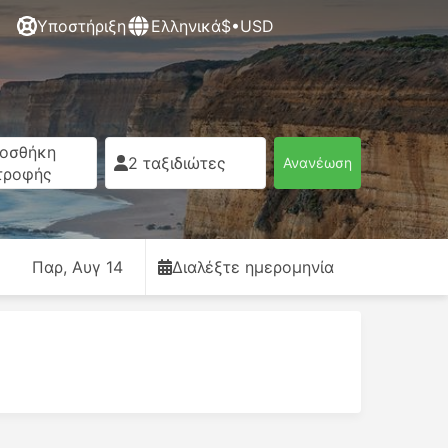
Υποστήριξη
Ελληνικά
$•USD
οσθήκη
2 ταξιδιώτες
Ανανέωση
τροφής
Παρ, Αυγ 14
Διαλέξτε ημερομηνία