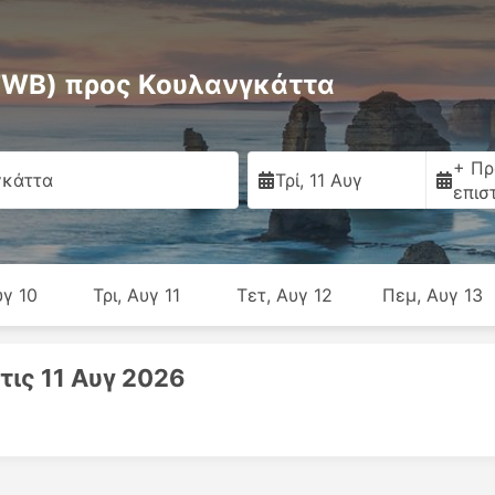
TWB) προς Κουλανγκάττα
+ Πρ
γκάττα
Τρί, 11 Αυγ
επισ
υγ 10
Τρι, Αυγ 11
Τετ, Αυγ 12
Πεμ, Αυγ 13
τις 11 Αυγ 2026