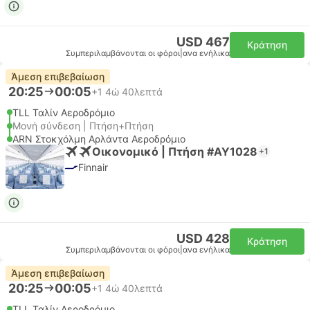
USD 467
Κράτηση
Συμπεριλαμβάνονται οι φόροι
|
ανα ενήλικα
Άμεση επιβεβαίωση
20:25
00:05
+1
4ώ 40λεπτά
TLL Ταλίν Αεροδρόμιο
Μονή σύνδεση | Πτήση+Πτήση
ARN Στοκχόλμη Αρλάντα Αεροδρόμιο
Οικονομικό | Πτήση #AY1028
+1
Finnair
USD 428
Κράτηση
Συμπεριλαμβάνονται οι φόροι
|
ανα ενήλικα
Άμεση επιβεβαίωση
20:25
00:05
+1
4ώ 40λεπτά
TLL Ταλίν Αεροδρόμιο