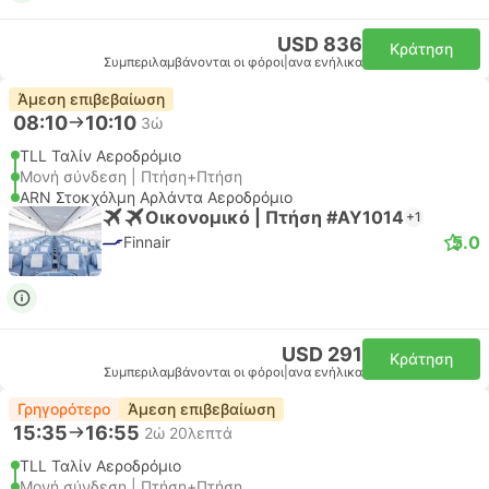
USD 836
Κράτηση
Συμπεριλαμβάνονται οι φόροι
|
ανα ενήλικα
Άμεση επιβεβαίωση
08:10
10:10
3ώ
TLL Ταλίν Αεροδρόμιο
Μονή σύνδεση | Πτήση+Πτήση
ARN Στοκχόλμη Αρλάντα Αεροδρόμιο
Οικονομικό | Πτήση #AY1014
+1
5.0
Finnair
USD 291
Κράτηση
Συμπεριλαμβάνονται οι φόροι
|
ανα ενήλικα
Γρηγορότερο
Άμεση επιβεβαίωση
15:35
16:55
2ώ 20λεπτά
TLL Ταλίν Αεροδρόμιο
Μονή σύνδεση | Πτήση+Πτήση