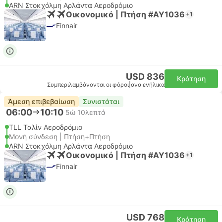
ARN Στοκχόλμη Αρλάντα Αεροδρόμιο
Οικονομικό | Πτήση #AY1036
+1
Finnair
USD 836
Κράτηση
Συμπεριλαμβάνονται οι φόροι
|
ανα ενήλικα
Άμεση επιβεβαίωση
Συνιστάται
06:00
10:10
5ώ 10λεπτά
TLL Ταλίν Αεροδρόμιο
Μονή σύνδεση | Πτήση+Πτήση
ARN Στοκχόλμη Αρλάντα Αεροδρόμιο
Οικονομικό | Πτήση #AY1036
+1
Finnair
USD 768
Κράτηση