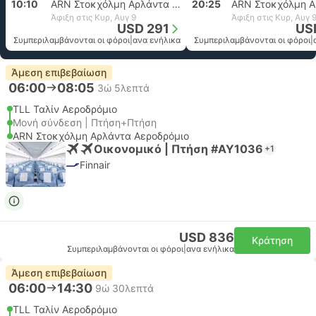
10:10
ARN Στοκχόλμη Αρλάντα Αεροδρόμιο
20:25
Άφιξη στις Κυρ, Αυγ 9
Άφιξη στις Κυρ, Αυγ 
USD 291
US
Συμπεριλαμβάνονται οι φόροι
|
ανα ενήλικα
Συμπεριλαμβάνονται οι φόροι
|
Άμεση επιβεβαίωση
06:00
08:05
3ώ 5λεπτά
TLL Ταλίν Αεροδρόμιο
Μονή σύνδεση | Πτήση+Πτήση
ARN Στοκχόλμη Αρλάντα Αεροδρόμιο
Οικονομικό | Πτήση #AY1036
+1
Finnair
USD 836
Κράτηση
Συμπεριλαμβάνονται οι φόροι
|
ανα ενήλικα
Άμεση επιβεβαίωση
06:00
14:30
9ώ 30λεπτά
TLL Ταλίν Αεροδρόμιο