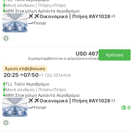
Μονή σύνδεση | Πτήση+Πτήση
ARN Στοκχόλμη Αρλάντα Αεροδρόμιο
Οικονομικό | Πτήση #AY1028
+1
Finnair
USD 467
Κράτηση
Συμπεριλαμβάνονται οι φόροι
|
ανα ενήλικα
Άμεση επιβεβαίωση
20:25
07:50
+1
12ώ 25λεπτά
TLL Ταλίν Αεροδρόμιο
Μονή σύνδεση | Πτήση+Πτήση
ARN Στοκχόλμη Αρλάντα Αεροδρόμιο
Οικονομικό | Πτήση #AY1028
+1
5.0
Finnair