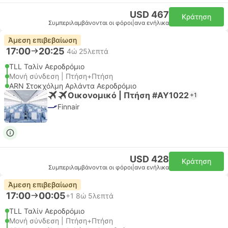
USD 467
Κράτηση
Συμπεριλαμβάνονται οι φόροι
|
ανα ενήλικα
Άμεση επιβεβαίωση
17:00
20:25
4ώ 25λεπτά
TLL Ταλίν Αεροδρόμιο
Μονή σύνδεση | Πτήση+Πτήση
ARN Στοκχόλμη Αρλάντα Αεροδρόμιο
Οικονομικό | Πτήση #AY1022
+1
Finnair
USD 428
Κράτηση
Συμπεριλαμβάνονται οι φόροι
|
ανα ενήλικα
Άμεση επιβεβαίωση
17:00
00:05
+1
8ώ 5λεπτά
TLL Ταλίν Αεροδρόμιο
Μονή σύνδεση | Πτήση+Πτήση