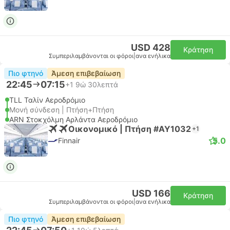
USD 428
Κράτηση
Συμπεριλαμβάνονται οι φόροι
|
ανα ενήλικα
Πιο φτηνό
Άμεση επιβεβαίωση
22:45
07:15
+1
9ώ 30λεπτά
TLL Ταλίν Αεροδρόμιο
Μονή σύνδεση | Πτήση+Πτήση
ARN Στοκχόλμη Αρλάντα Αεροδρόμιο
Οικονομικό | Πτήση #AY1032
+1
5.0
Finnair
USD 166
Κράτηση
Συμπεριλαμβάνονται οι φόροι
|
ανα ενήλικα
Πιο φτηνό
Άμεση επιβεβαίωση