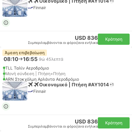
Οικονομικό | Πτήση #AY1014
+1
Finnair
USD 836
Κράτηση
Συμπεριλαμβάνονται οι φόροι
|
ανα ενήλικα
Άμεση επιβεβαίωση
08:10
16:55
9ώ 45λεπτά
TLL Ταλίν Αεροδρόμιο
Μονή σύνδεση | Πτήση+Πτήση
ARN Στοκχόλμη Αρλάντα Αεροδρόμιο
Οικονομικό | Πτήση #AY1014
+1
Finnair
USD 836
Κράτηση
Συμπεριλαμβάνονται οι φόροι
|
ανα ενήλικα