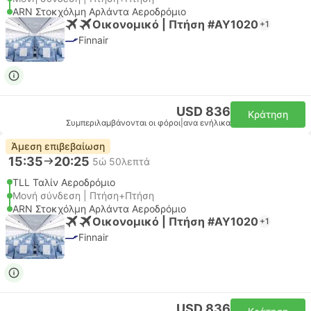
ARN Στοκχόλμη Αρλάντα Αεροδρόμιο
Οικονομικό | Πτήση #AY1020
+1
Finnair
USD 836
Κράτηση
Συμπεριλαμβάνονται οι φόροι
|
ανα ενήλικα
Άμεση επιβεβαίωση
15:35
20:25
5ώ 50λεπτά
TLL Ταλίν Αεροδρόμιο
Μονή σύνδεση | Πτήση+Πτήση
ARN Στοκχόλμη Αρλάντα Αεροδρόμιο
Οικονομικό | Πτήση #AY1020
+1
Finnair
USD 836