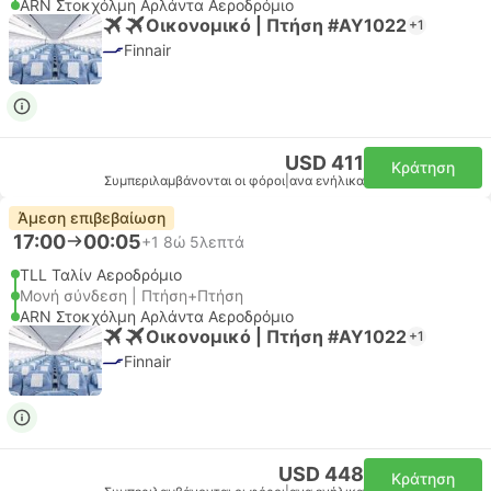
ARN Στοκχόλμη Αρλάντα Αεροδρόμιο
Οικονομικό | Πτήση #AY1022
+1
Finnair
USD 411
Κράτηση
Συμπεριλαμβάνονται οι φόροι
|
ανα ενήλικα
Άμεση επιβεβαίωση
17:00
00:05
+1
8ώ 5λεπτά
TLL Ταλίν Αεροδρόμιο
Μονή σύνδεση | Πτήση+Πτήση
ARN Στοκχόλμη Αρλάντα Αεροδρόμιο
Οικονομικό | Πτήση #AY1022
+1
Finnair
USD 448
Κράτηση