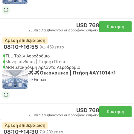
USD 768
Κράτηση
Συμπεριλαμβάνονται οι φόροι
|
ανα ενήλικα
Άμεση επιβεβαίωση
08:10
16:55
9ώ 45λεπτά
TLL Ταλίν Αεροδρόμιο
Μονή σύνδεση | Πτήση+Πτήση
ARN Στοκχόλμη Αρλάντα Αεροδρόμιο
Οικονομικό | Πτήση #AY1014
+1
Finnair
USD 768
Κράτηση
Συμπεριλαμβάνονται οι φόροι
|
ανα ενήλικα
Άμεση επιβεβαίωση
08:10
14:30
7ώ 20λεπτά