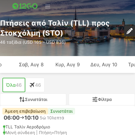
Πτήσεις από Ταλίν (TLL) προς
Στοκχόλμη (STO)
46 ταξίδια (USD 165 – USD 836)
ο
Σαβ, Αυγ 8
Κυρ, Αυγ 9
Δευ, Αυγ 10
Τρι
Όλα
46
46
Συνιστάται
Φίλτρα
Άμεση επιβεβαίωση
Συνιστάται
06:00
10:10
5ώ 10λεπτά
TLL Ταλίν Αεροδρόμιο
Μονή σύνδεση | Πτήση+Πτήση