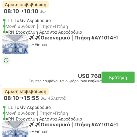
Άμεση επιβεβαίωση
08:10
10:10
3ώ
TLL Ταλίν Αεροδρόμιο
Μονή σύνδεση | Πτήση+Πτήση
ARN Στοκχόλμη Αρλάντα Αεροδρόμιο
Οικονομικό | Πτήση #AY1014
+1
Finnair
USD 768
Κράτηση
Συμπεριλαμβάνονται οι φόροι
|
ανα ενήλικα
Άμεση επιβεβαίωση
08:10
15:55
8ώ 45λεπτά
TLL Ταλίν Αεροδρόμιο
Μονή σύνδεση | Πτήση+Πτήση
ARN Στοκχόλμη Αρλάντα Αεροδρόμιο
Οικονομικό | Πτήση #AY1014
+1
Finnair