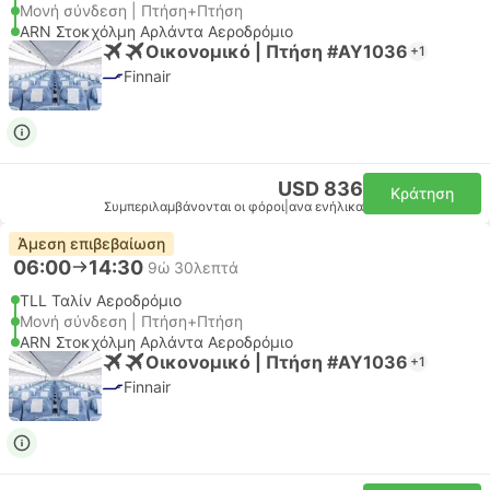
Μονή σύνδεση | Πτήση+Πτήση
ARN Στοκχόλμη Αρλάντα Αεροδρόμιο
Οικονομικό | Πτήση #AY1036
+1
Finnair
USD 836
Κράτηση
Συμπεριλαμβάνονται οι φόροι
|
ανα ενήλικα
Άμεση επιβεβαίωση
06:00
14:30
9ώ 30λεπτά
TLL Ταλίν Αεροδρόμιο
Μονή σύνδεση | Πτήση+Πτήση
ARN Στοκχόλμη Αρλάντα Αεροδρόμιο
Οικονομικό | Πτήση #AY1036
+1
Finnair