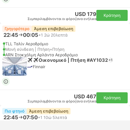
USD 179
Κράτηση
Συμπεριλαμβάνονται οι φόροι
|
ανα ενήλικα
Γρηγορότερο
Άμεση επιβεβαίωση
22:45
00:05
+1
2ώ 20λεπτά
TLL Ταλίν Αεροδρόμιο
Μονή σύνδεση | Πτήση+Πτήση
ARN Στοκχόλμη Αρλάντα Αεροδρόμιο
Οικονομικό | Πτήση #AY1032
+1
Finnair
USD 467
Κράτηση
Συμπεριλαμβάνονται οι φόροι
|
ανα ενήλικα
Πιο φτηνό
Άμεση επιβεβαίωση
22:45
07:50
+1
10ώ 5λεπτά
TLL Ταλίν Αεροδρόμιο