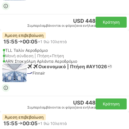
USD 448
Κράτηση
Συμπεριλαμβάνονται οι φόροι
|
ανα ενήλικα
Άμεση επιβεβαίωση
15:55
00:05
+1
9ώ 10λεπτά
TLL Ταλίν Αεροδρόμιο
Μονή σύνδεση | Πτήση+Πτήση
ARN Στοκχόλμη Αρλάντα Αεροδρόμιο
Οικονομικό | Πτήση #AY1026
+1
Finnair
USD 448
Κράτηση
Συμπεριλαμβάνονται οι φόροι
|
ανα ενήλικα
Άμεση επιβεβαίωση
15:55
00:05
+1
9ώ 10λεπτά