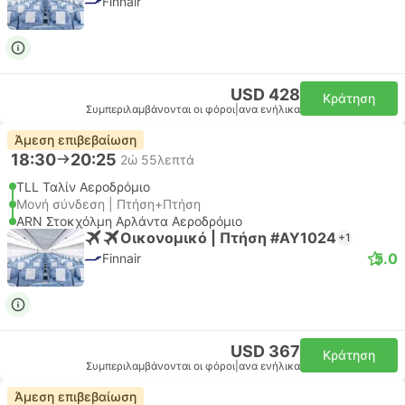
Finnair
USD 428
Κράτηση
Συμπεριλαμβάνονται οι φόροι
|
ανα ενήλικα
Άμεση επιβεβαίωση
18:30
20:25
2ώ 55λεπτά
TLL Ταλίν Αεροδρόμιο
Μονή σύνδεση | Πτήση+Πτήση
ARN Στοκχόλμη Αρλάντα Αεροδρόμιο
Οικονομικό | Πτήση #AY1024
+1
5.0
Finnair
USD 367
Κράτηση
Συμπεριλαμβάνονται οι φόροι
|
ανα ενήλικα
Άμεση επιβεβαίωση