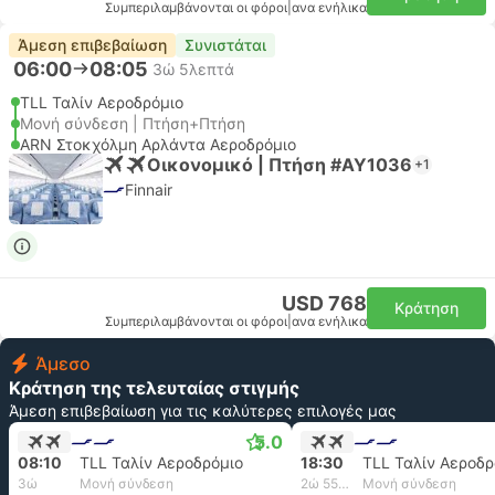
Συμπεριλαμβάνονται οι φόροι
|
ανα ενήλικα
Άμεση επιβεβαίωση
Συνιστάται
06:00
08:05
3ώ 5λεπτά
TLL Ταλίν Αεροδρόμιο
Μονή σύνδεση | Πτήση+Πτήση
ARN Στοκχόλμη Αρλάντα Αεροδρόμιο
Οικονομικό | Πτήση #AY1036
+1
Finnair
USD 768
Κράτηση
Συμπεριλαμβάνονται οι φόροι
|
ανα ενήλικα
Άμεσο
Κράτηση της τελευταίας στιγμής
Άμεση επιβεβαίωση για τις καλύτερες επιλογές μας
5.0
08:10
TLL Ταλίν Αεροδρόμιο
18:30
TLL Ταλίν Αεροδρ
3ώ
Μονή σύνδεση
2ώ 55λεπτά
Μονή σύνδεση