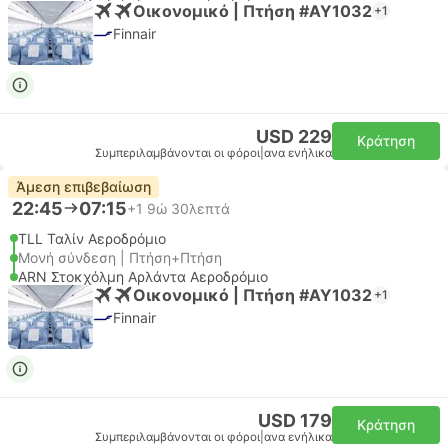
Οικονομικό | Πτήση #AY1032
+1
Finnair
USD 229
Κράτηση
Συμπεριλαμβάνονται οι φόροι
|
ανα ενήλικα
Άμεση επιβεβαίωση
22:45
07:15
+1
9ώ 30λεπτά
TLL Ταλίν Αεροδρόμιο
Μονή σύνδεση | Πτήση+Πτήση
ARN Στοκχόλμη Αρλάντα Αεροδρόμιο
Οικονομικό | Πτήση #AY1032
+1
Finnair
USD 179
Κράτηση
Συμπεριλαμβάνονται οι φόροι
|
ανα ενήλικα