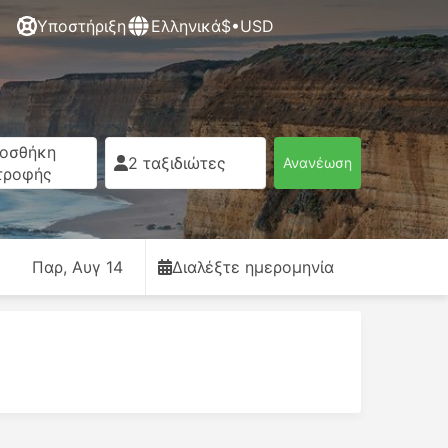
Υποστήριξη
Ελληνικά
$•USD
οσθήκη
2 ταξιδιώτες
Ανανέωση
τροφής
Παρ, Αυγ 14
Διαλέξτε ημερομηνία