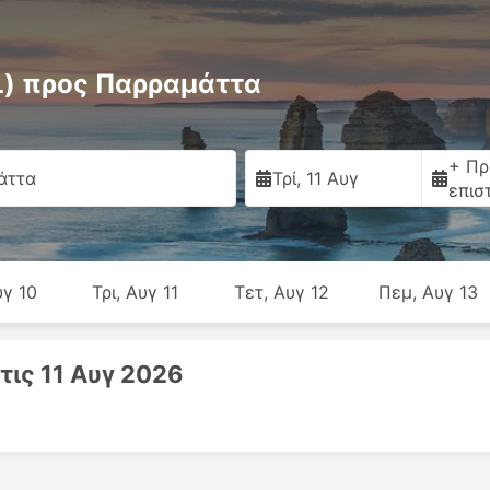
L) προς Παρραμάττα
+ Πρ
άττα
Τρί, 11 Αυγ
επισ
υγ 10
Τρι, Αυγ 11
Τετ, Αυγ 12
Πεμ, Αυγ 13
τις 11 Αυγ 2026