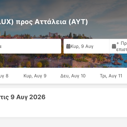
LUX) προς Αττάλεια (AYT)
+ Πρ
α
Κυρ, 9 Αυγ
επισ
υγ 8
Κυρ, Αυγ 9
Δευ, Αυγ 10
Τρι, Αυγ 11
τις 9 Αυγ 2026