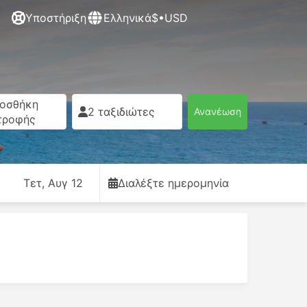
Υποστήριξη
Ελληνικά
$•USD
οσθήκη
2 ταξιδιώτες
Ανανέωση
τροφής
Τετ, Αυγ 12
Διαλέξτε ημερομηνία