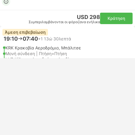
USD 298
Κράτηση
Συμπεριλαμβάνονται οι φόροι
|
ανα ενήλικα
Άμεση επιβεβαίωση
19:10
07:40
+1
13ώ 30λεπτά
KRK Κρακοβία Αεροδρόμιο, Μπάλιτσε
Μονή σύνδεση | Πτήση+Πτήση
LHR Χίθροου Αεροδρόμιο, Λονδίνο
Οικονομικό | Πτήση #LH1369
+1
Lufthansa
USD 367
Κράτηση
Συμπεριλαμβάνονται οι φόροι
|
ανα ενήλικα
19:20
23:10
+1
1η 4ώ 50λεπτά
KRK Κρακοβία Αεροδρόμιο, Μπάλιτσε
Μονή σύνδεση | Πτήση+Πτήση