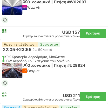
Οικονομικό | Πτήση #W62007
Wizz Air
USD 157
Κράτηση
Συμπεριλαμβάνονται οι φόροι
|
ανα ενήλικα
Άμεση επιβεβαίωση
Συνιστάται
22:05
23:55
2ώ 50λεπτά
KRK Κρακοβία Αεροδρόμιο, Μπάλιτσε
LGW Αεροδρόμιο Γκάτγουικ του Λονδίνου
Οικονομικό | Πτήση #U28824
EasyJet
USD 211
Κράτηση
Συμπεριλαμβάνονται οι φόροι
|
ανα ενήλικα
Πιο φτηνό
Άμεση επιβεβαίωση
Συνιστάται