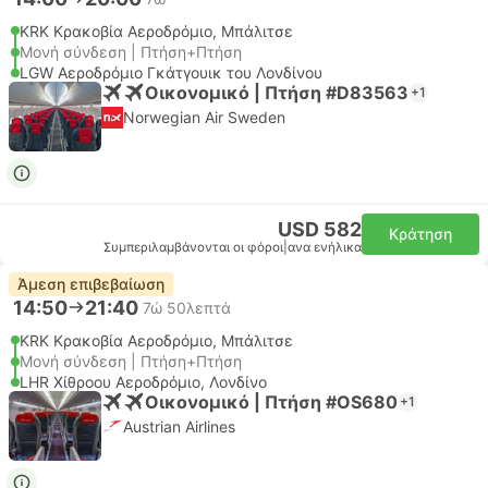
KRK Κρακοβία Αεροδρόμιο, Μπάλιτσε
Μονή σύνδεση | Πτήση+Πτήση
LGW Αεροδρόμιο Γκάτγουικ του Λονδίνου
Οικονομικό | Πτήση #D83563
+1
Norwegian Air Sweden
USD 582
Κράτηση
Συμπεριλαμβάνονται οι φόροι
|
ανα ενήλικα
Άμεση επιβεβαίωση
14:50
21:40
7ώ 50λεπτά
KRK Κρακοβία Αεροδρόμιο, Μπάλιτσε
Μονή σύνδεση | Πτήση+Πτήση
LHR Χίθροου Αεροδρόμιο, Λονδίνο
Οικονομικό | Πτήση #OS680
+1
Austrian Airlines