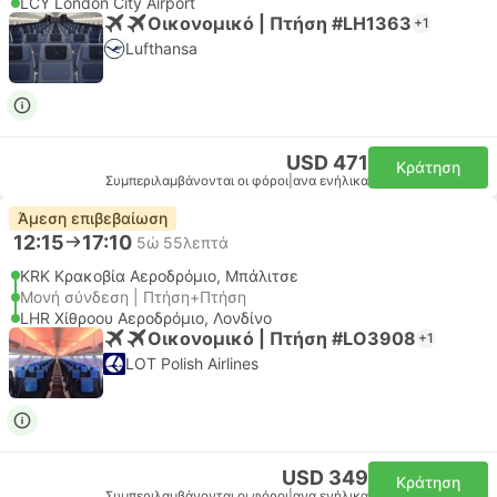
LCY London City Airport
Οικονομικό | Πτήση #LH1363
+1
Lufthansa
USD 471
Κράτηση
Συμπεριλαμβάνονται οι φόροι
|
ανα ενήλικα
Άμεση επιβεβαίωση
12:15
17:10
5ώ 55λεπτά
KRK Κρακοβία Αεροδρόμιο, Μπάλιτσε
Μονή σύνδεση | Πτήση+Πτήση
LHR Χίθροου Αεροδρόμιο, Λονδίνο
Οικονομικό | Πτήση #LO3908
+1
LOT Polish Airlines
USD 349
Κράτηση
Συμπεριλαμβάνονται οι φόροι
|
ανα ενήλικα