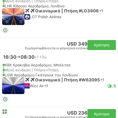
Μονή σύνδεση | Πτήση+Πτήση
LHR Χίθροου Αεροδρόμιο, Λονδίνο
Οικονομικό | Πτήση #LO3906
+1
LOT Polish Airlines
USD 349
Κράτηση
Συμπεριλαμβάνονται οι φόροι
|
ανα ενήλικα
16:30
08:30
+1
17ώ
KRK Κρακοβία Αεροδρόμιο, Μπάλιτσε
Μονή σύνδεση | Πτήση+Πτήση
LGW Αεροδρόμιο Γκάτγουικ του Λονδίνου
Οικονομικό | Πτήση #W62095
+1
4.5
Wizz Air
+1
USD 236
Κράτηση
Συμπεριλαμβάνονται οι φόροι
|
ανα ενήλικα