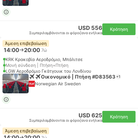
USD 556
Κράτηση
Συμπεριλαμβάνονται οι φόροι
|
ανα ενήλικα
Άμεση επιβεβαίωση
14:00
20:00
7ώ
KRK Κρακοβία Αεροδρόμιο, Μπάλιτσε
Μονή σύνδεση | Πτήση+Πτήση
LGW Αεροδρόμιο Γκάτγουικ του Λονδίνου
Οικονομικό | Πτήση #D83563
+1
Norwegian Air Sweden
USD 625
Κράτηση
Συμπεριλαμβάνονται οι φόροι
|
ανα ενήλικα
Άμεση επιβεβαίωση
14:00
20:00
7ώ