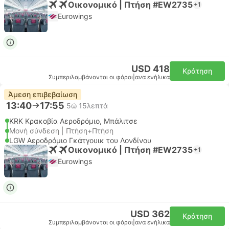
Οικονομικό | Πτήση #EW2735
+1
Eurowings
USD 418
Κράτηση
Συμπεριλαμβάνονται οι φόροι
|
ανα ενήλικα
Άμεση επιβεβαίωση
13:40
17:55
5ώ 15λεπτά
KRK Κρακοβία Αεροδρόμιο, Μπάλιτσε
Μονή σύνδεση | Πτήση+Πτήση
LGW Αεροδρόμιο Γκάτγουικ του Λονδίνου
Οικονομικό | Πτήση #EW2735
+1
Eurowings
USD 362
Κράτηση
Συμπεριλαμβάνονται οι φόροι
|
ανα ενήλικα