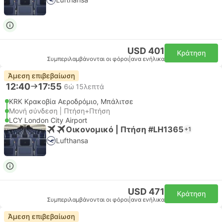
USD 401
Κράτηση
Συμπεριλαμβάνονται οι φόροι
|
ανα ενήλικα
Άμεση επιβεβαίωση
12:40
17:55
6ώ 15λεπτά
KRK Κρακοβία Αεροδρόμιο, Μπάλιτσε
Μονή σύνδεση | Πτήση+Πτήση
LCY London City Airport
Οικονομικό | Πτήση #LH1365
+1
Lufthansa
USD 471
Κράτηση
Συμπεριλαμβάνονται οι φόροι
|
ανα ενήλικα
Άμεση επιβεβαίωση