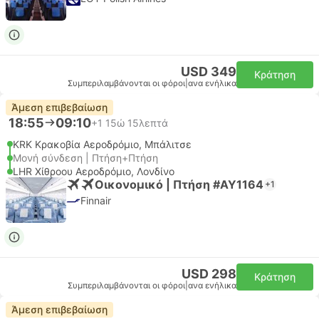
USD 349
Κράτηση
Συμπεριλαμβάνονται οι φόροι
|
ανα ενήλικα
Άμεση επιβεβαίωση
18:55
09:10
+1
15ώ 15λεπτά
KRK Κρακοβία Αεροδρόμιο, Μπάλιτσε
Μονή σύνδεση | Πτήση+Πτήση
LHR Χίθροου Αεροδρόμιο, Λονδίνο
Οικονομικό | Πτήση #AY1164
+1
Finnair
USD 298
Κράτηση
Συμπεριλαμβάνονται οι φόροι
|
ανα ενήλικα
Άμεση επιβεβαίωση