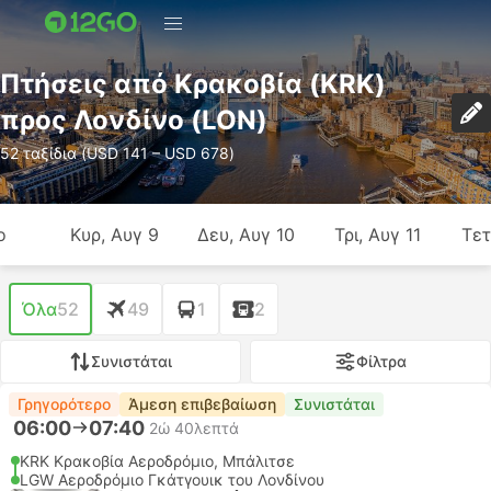
Πτήσεις από Κρακοβία (KRK)
προς Λονδίνο (LON)
52 ταξίδια (USD 141 – USD 678)
ο
Κυρ, Αυγ 9
Δευ, Αυγ 10
Τρι, Αυγ 11
Τετ
Όλα
52
49
1
2
Συνιστάται
Φίλτρα
Γρηγορότερο
Άμεση επιβεβαίωση
Συνιστάται
06:00
07:40
2ώ 40λεπτά
KRK Κρακοβία Αεροδρόμιο, Μπάλιτσε
LGW Αεροδρόμιο Γκάτγουικ του Λονδίνου