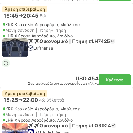
Άμεση επιβεβαίωση
16:45
20:45
5ώ
KRK Κρακοβία Αεροδρόμιο, Μπάλιτσε
Μονή σύνδεση | Πτήση+Πτήση
LHR Χίθροου Αεροδρόμιο, Λονδίνο
Οικονομικό | Πτήση #LH7425
+1
Lufthansa
USD 454
Κράτηση
Συμπεριλαμβάνονται οι φόροι
|
ανα ενήλικα
Άμεση επιβεβαίωση
18:25
22:00
4ώ 35λεπτά
KRK Κρακοβία Αεροδρόμιο, Μπάλιτσε
Μονή σύνδεση | Πτήση+Πτήση
LHR Χίθροου Αεροδρόμιο, Λονδίνο
Οικονομικό | Πτήση #LO3924
+1
LOT Polish Airlines