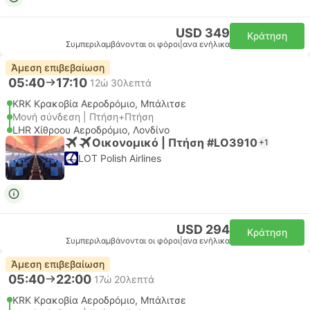
USD 349
Κράτηση
Συμπεριλαμβάνονται οι φόροι
|
ανα ενήλικα
Άμεση επιβεβαίωση
05:40
17:10
12ώ 30λεπτά
KRK Κρακοβία Αεροδρόμιο, Μπάλιτσε
Μονή σύνδεση | Πτήση+Πτήση
LHR Χίθροου Αεροδρόμιο, Λονδίνο
Οικονομικό | Πτήση #LO3910
+1
LOT Polish Airlines
USD 294
Κράτηση
Συμπεριλαμβάνονται οι φόροι
|
ανα ενήλικα
Άμεση επιβεβαίωση
05:40
22:00
17ώ 20λεπτά
KRK Κρακοβία Αεροδρόμιο, Μπάλιτσε