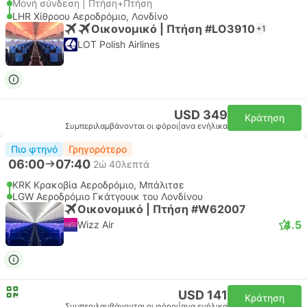
Μονή σύνδεση | Πτήση+Πτήση
LHR Χίθροου Αεροδρόμιο, Λονδίνο
Οικονομικό | Πτήση #LO3910
+1
LOT Polish Airlines
USD 349
Κράτηση
Συμπεριλαμβάνονται οι φόροι
|
ανα ενήλικα
Πιο φτηνό
Γρηγορότερο
06:00
07:40
2ώ 40λεπτά
KRK Κρακοβία Αεροδρόμιο, Μπάλιτσε
LGW Αεροδρόμιο Γκάτγουικ του Λονδίνου
Οικονομικό | Πτήση #W62007
4.5
Wizz Air
USD 141
Κράτηση
Συμπεριλαμβάνονται οι φόροι
|
ανα ενήλικα