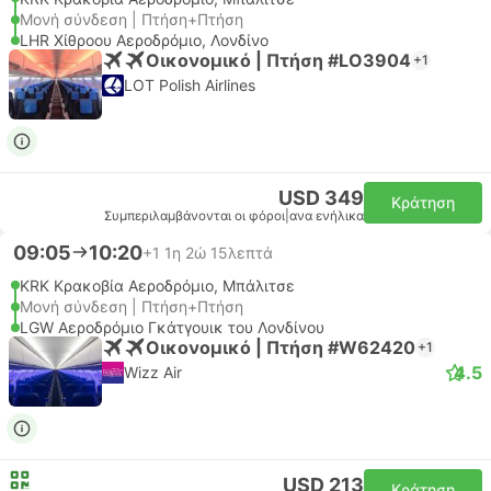
Μονή σύνδεση | Πτήση+Πτήση
LHR Χίθροου Αεροδρόμιο, Λονδίνο
Οικονομικό | Πτήση #LO3904
+1
LOT Polish Airlines
USD 349
Κράτηση
Συμπεριλαμβάνονται οι φόροι
|
ανα ενήλικα
09:05
10:20
+1
1η 2ώ 15λεπτά
KRK Κρακοβία Αεροδρόμιο, Μπάλιτσε
Μονή σύνδεση | Πτήση+Πτήση
LGW Αεροδρόμιο Γκάτγουικ του Λονδίνου
Οικονομικό | Πτήση #W62420
+1
4.5
Wizz Air
USD 213
Κράτηση