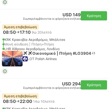
USD 149
Κράτηση
Συμπεριλαμβάνονται οι φόροι
|
ανα ενήλικα
Άμεση επιβεβαίωση
08:50
17:10
9ώ 20λεπτά
KRK Κρακοβία Αεροδρόμιο, Μπάλιτσε
Μονή σύνδεση | Πτήση+Πτήση
LHR Χίθροου Αεροδρόμιο, Λονδίνο
Οικονομικό | Πτήση #LO3904
+1
LOT Polish Airlines
USD 294
Κράτηση
Συμπεριλαμβάνονται οι φόροι
|
ανα ενήλικα
Άμεση επιβεβαίωση
08:50
22:00
14ώ 10λεπτά
KRK Κρακοβία Αεροδρόμιο, Μπάλιτσε