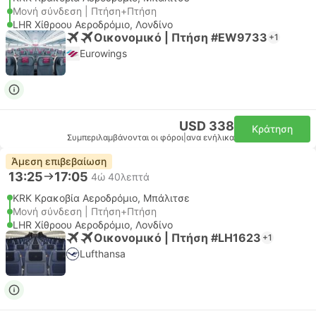
Μονή σύνδεση | Πτήση+Πτήση
LHR Χίθροου Αεροδρόμιο, Λονδίνο
Οικονομικό | Πτήση #EW9733
+1
Eurowings
USD 338
Κράτηση
Συμπεριλαμβάνονται οι φόροι
|
ανα ενήλικα
Άμεση επιβεβαίωση
13:25
17:05
4ώ 40λεπτά
KRK Κρακοβία Αεροδρόμιο, Μπάλιτσε
Μονή σύνδεση | Πτήση+Πτήση
LHR Χίθροου Αεροδρόμιο, Λονδίνο
Οικονομικό | Πτήση #LH1623
+1
Lufthansa