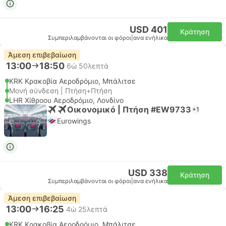
USD 401
Κράτηση
Συμπεριλαμβάνονται οι φόροι
|
ανα ενήλικα
Άμεση επιβεβαίωση
13:00
18:50
6ώ 50λεπτά
KRK Κρακοβία Αεροδρόμιο, Μπάλιτσε
Μονή σύνδεση | Πτήση+Πτήση
LHR Χίθροου Αεροδρόμιο, Λονδίνο
Οικονομικό | Πτήση #EW9733
+1
Eurowings
USD 338
Κράτηση
Συμπεριλαμβάνονται οι φόροι
|
ανα ενήλικα
Άμεση επιβεβαίωση
13:00
16:25
4ώ 25λεπτά
KRK Κρακοβία Αεροδρόμιο, Μπάλιτσε