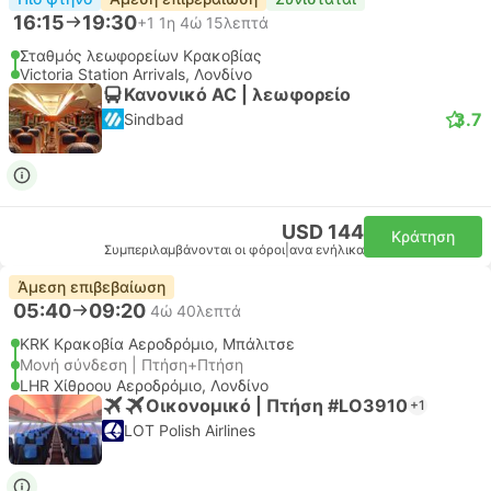
16:15
19:30
+1
1η 4ώ 15λεπτά
Σταθμός λεωφορείων Κρακοβίας
Victoria Station Arrivals, Λονδίνο
Κανονικό AC | λεωφορείο
3.7
Sindbad
USD 144
Κράτηση
Συμπεριλαμβάνονται οι φόροι
|
ανα ενήλικα
Άμεση επιβεβαίωση
05:40
09:20
4ώ 40λεπτά
KRK Κρακοβία Αεροδρόμιο, Μπάλιτσε
Μονή σύνδεση | Πτήση+Πτήση
LHR Χίθροου Αεροδρόμιο, Λονδίνο
Οικονομικό | Πτήση #LO3910
+1
LOT Polish Airlines