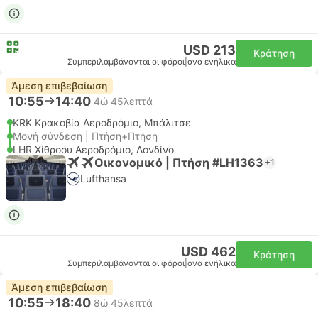
USD 213
Κράτηση
Συμπεριλαμβάνονται οι φόροι
|
ανα ενήλικα
Άμεση επιβεβαίωση
10:55
14:40
4ώ 45λεπτά
KRK Κρακοβία Αεροδρόμιο, Μπάλιτσε
Μονή σύνδεση | Πτήση+Πτήση
LHR Χίθροου Αεροδρόμιο, Λονδίνο
Οικονομικό | Πτήση #LH1363
+1
Lufthansa
USD 462
Κράτηση
Συμπεριλαμβάνονται οι φόροι
|
ανα ενήλικα
Άμεση επιβεβαίωση
10:55
18:40
8ώ 45λεπτά