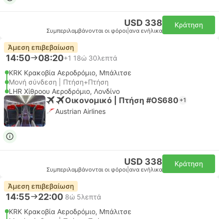
USD 338
Κράτηση
Συμπεριλαμβάνονται οι φόροι
|
ανα ενήλικα
Άμεση επιβεβαίωση
14:50
08:20
+1
18ώ 30λεπτά
KRK Κρακοβία Αεροδρόμιο, Μπάλιτσε
Μονή σύνδεση | Πτήση+Πτήση
LHR Χίθροου Αεροδρόμιο, Λονδίνο
Οικονομικό | Πτήση #OS680
+1
Austrian Airlines
USD 338
Κράτηση
Συμπεριλαμβάνονται οι φόροι
|
ανα ενήλικα
Άμεση επιβεβαίωση
14:55
22:00
8ώ 5λεπτά
KRK Κρακοβία Αεροδρόμιο, Μπάλιτσε