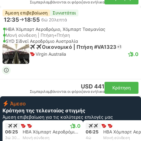
Συμπεριλαμβάνονται οι φόροι
|
ανα ενήλικα
Άμεση επιβεβαίωση
Συνιστάται
12:35
18:55
6ώ 20λεπτά
HBA Χόμπαρτ Αεροδρόμιο, Χόμπαρτ Τασμανίας
Μονή σύνδεση | Πτήση+Πτήση
SYD Σίδνεϊ Αεροδρόμιο Αυστραλία
Οικονομικό | Πτήση #VA1323
+1
5.0
Virgin Australia
USD 441
Κράτηση
Συμπεριλαμβάνονται οι φόροι
|
ανα ενήλικα
Άμεσο
Κράτηση της τελευταίας στιγμής
Άμεση επιβεβαίωση για τις καλύτερες επιλογές μας
5.0
06:25
HBA Χόμπαρτ Αεροδρόμιο, Χόμπαρτ Τασμανίας
06:25
3ώ 30λεπτά
Μονή σύνδεση
4ώ
Μονή σύνδεση