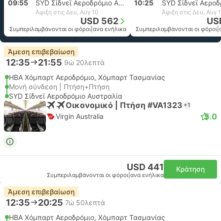
09:55
SYD Σίδνεϊ Αεροδρόμιο Αυστραλία
10:25
Άφιξη στις Δευ, Αυγ 10
Άφιξη στις Δευ, Αυγ 
USD 562
US
Συμπεριλαμβάνονται οι φόροι
|
ανα ενήλικα
Συμπεριλαμβάνονται οι φόροι
|
Άμεση επιβεβαίωση
12:35
21:55
9ώ 20λεπτά
HBA Χόμπαρτ Αεροδρόμιο, Χόμπαρτ Τασμανίας
Μονή σύνδεση | Πτήση+Πτήση
SYD Σίδνεϊ Αεροδρόμιο Αυστραλία
Οικονομικό | Πτήση #VA1323
+1
5.0
Virgin Australia
USD 441
Κράτηση
Συμπεριλαμβάνονται οι φόροι
|
ανα ενήλικα
Άμεση επιβεβαίωση
12:35
20:25
7ώ 50λεπτά
HBA Χόμπαρτ Αεροδρόμιο, Χόμπαρτ Τασμανίας