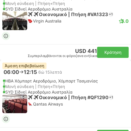
Μονή σύνδεση | Πτήση+Πτήση
SYD Σίδνεϊ Αεροδρόμιο Αυστραλία
Οικονομικό | Πτήση #VA1323
+1
5.0
Virgin Australia
USD 441
Κράτηση
Συμπεριλαμβάνονται οι φόροι
|
ανα ενήλικα
Άμεση επιβεβαίωση
06:00
12:15
6ώ 15λεπτά
HBA Χόμπαρτ Αεροδρόμιο, Χόμπαρτ Τασμανίας
Μονή σύνδεση | Πτήση+Πτήση
SYD Σίδνεϊ Αεροδρόμιο Αυστραλία
Οικονομικό | Πτήση #QF1290
+1
Qantas Airways