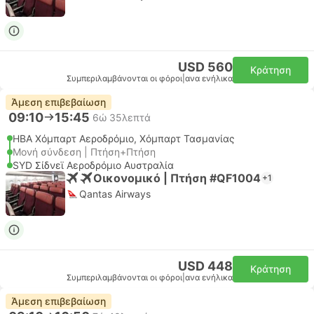
USD 560
Κράτηση
Συμπεριλαμβάνονται οι φόροι
|
ανα ενήλικα
Άμεση επιβεβαίωση
09:10
15:45
6ώ 35λεπτά
HBA Χόμπαρτ Αεροδρόμιο, Χόμπαρτ Τασμανίας
Μονή σύνδεση | Πτήση+Πτήση
SYD Σίδνεϊ Αεροδρόμιο Αυστραλία
Οικονομικό | Πτήση #QF1004
+1
Qantas Airways
USD 448
Κράτηση
Συμπεριλαμβάνονται οι φόροι
|
ανα ενήλικα
Άμεση επιβεβαίωση