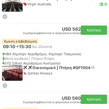
5.0
Virgin Australia
USD 562
Κράτηση
Συμπεριλαμβάνονται οι φόροι
|
ανα ενήλικα
Άμεση επιβεβαίωση
09:10
15:30
6ώ 20λεπτά
HBA Χόμπαρτ Αεροδρόμιο, Χόμπαρτ Τασμανίας
Μονή σύνδεση | Πτήση+Πτήση
SYD Σίδνεϊ Αεροδρόμιο Αυστραλία
Οικονομικό | Πτήση #QF1004
+1
Qantas Airways
USD 560
Κράτηση
Συμπεριλαμβάνονται οι φόροι
|
ανα ενήλικα