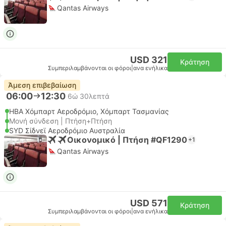
Qantas Airways
USD 321
Κράτηση
Συμπεριλαμβάνονται οι φόροι
|
ανα ενήλικα
Άμεση επιβεβαίωση
06:00
12:30
6ώ 30λεπτά
HBA Χόμπαρτ Αεροδρόμιο, Χόμπαρτ Τασμανίας
Μονή σύνδεση | Πτήση+Πτήση
SYD Σίδνεϊ Αεροδρόμιο Αυστραλία
Οικονομικό | Πτήση #QF1290
+1
Qantas Airways
USD 571
Κράτηση
Συμπεριλαμβάνονται οι φόροι
|
ανα ενήλικα