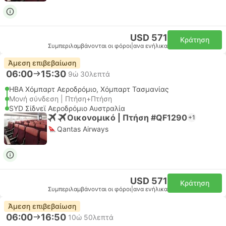
USD 571
Κράτηση
Συμπεριλαμβάνονται οι φόροι
|
ανα ενήλικα
Άμεση επιβεβαίωση
06:00
15:30
9ώ 30λεπτά
HBA Χόμπαρτ Αεροδρόμιο, Χόμπαρτ Τασμανίας
Μονή σύνδεση | Πτήση+Πτήση
SYD Σίδνεϊ Αεροδρόμιο Αυστραλία
Οικονομικό | Πτήση #QF1290
+1
Qantas Airways
USD 571
Κράτηση
Συμπεριλαμβάνονται οι φόροι
|
ανα ενήλικα
Άμεση επιβεβαίωση
06:00
16:50
10ώ 50λεπτά