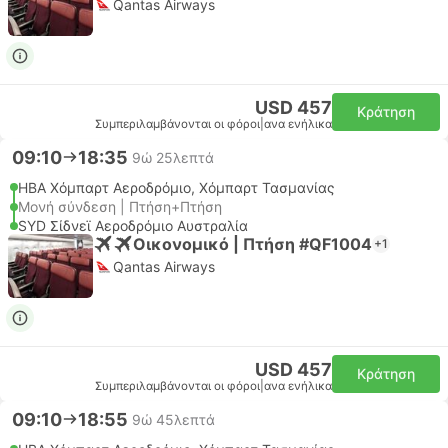
Qantas Airways
USD 457
Κράτηση
Συμπεριλαμβάνονται οι φόροι
|
ανα ενήλικα
09:10
18:35
9ώ 25λεπτά
HBA Χόμπαρτ Αεροδρόμιο, Χόμπαρτ Τασμανίας
Μονή σύνδεση | Πτήση+Πτήση
SYD Σίδνεϊ Αεροδρόμιο Αυστραλία
Οικονομικό | Πτήση #QF1004
+1
Qantas Airways
USD 457
Κράτηση
Συμπεριλαμβάνονται οι φόροι
|
ανα ενήλικα
09:10
18:55
9ώ 45λεπτά