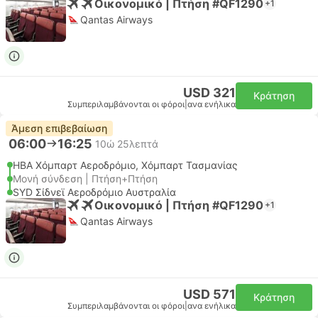
Οικονομικό | Πτήση #QF1290
+1
Qantas Airways
USD 321
Κράτηση
Συμπεριλαμβάνονται οι φόροι
|
ανα ενήλικα
Άμεση επιβεβαίωση
06:00
16:25
10ώ 25λεπτά
HBA Χόμπαρτ Αεροδρόμιο, Χόμπαρτ Τασμανίας
Μονή σύνδεση | Πτήση+Πτήση
SYD Σίδνεϊ Αεροδρόμιο Αυστραλία
Οικονομικό | Πτήση #QF1290
+1
Qantas Airways
USD 571
Κράτηση
Συμπεριλαμβάνονται οι φόροι
|
ανα ενήλικα