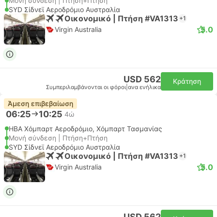
Μονή σύνδεση | Πτήση+Πτήση
SYD Σίδνεϊ Αεροδρόμιο Αυστραλία
Οικονομικό | Πτήση #VA1313
+1
5.0
Virgin Australia
USD 562
Κράτηση
Συμπεριλαμβάνονται οι φόροι
|
ανα ενήλικα
Άμεση επιβεβαίωση
06:25
10:25
4ώ
HBA Χόμπαρτ Αεροδρόμιο, Χόμπαρτ Τασμανίας
Μονή σύνδεση | Πτήση+Πτήση
SYD Σίδνεϊ Αεροδρόμιο Αυστραλία
Οικονομικό | Πτήση #VA1313
+1
5.0
Virgin Australia
USD 562