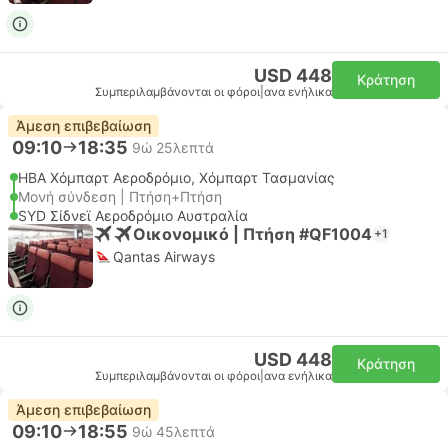
USD 448
Κράτηση
Συμπεριλαμβάνονται οι φόροι
|
ανα ενήλικα
Άμεση επιβεβαίωση
09:10
18:35
9ώ 25λεπτά
HBA Χόμπαρτ Αεροδρόμιο, Χόμπαρτ Τασμανίας
Μονή σύνδεση | Πτήση+Πτήση
SYD Σίδνεϊ Αεροδρόμιο Αυστραλία
Οικονομικό | Πτήση #QF1004
+1
Qantas Airways
USD 448
Κράτηση
Συμπεριλαμβάνονται οι φόροι
|
ανα ενήλικα
Άμεση επιβεβαίωση
09:10
18:55
9ώ 45λεπτά