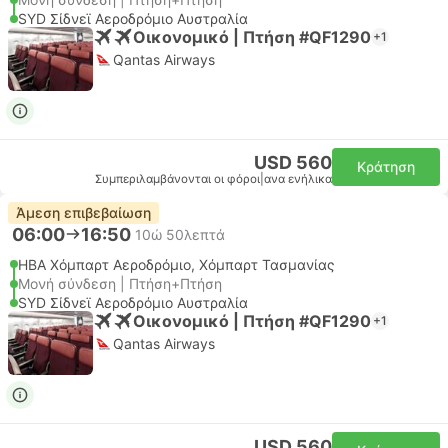
SYD Σίδνεϊ Αεροδρόμιο Αυστραλία
Οικονομικό | Πτήση #QF1290
+1
Qantas Airways
USD 560
Κράτηση
Συμπεριλαμβάνονται οι φόροι
|
ανα ενήλικα
Άμεση επιβεβαίωση
06:00
16:50
10ώ 50λεπτά
HBA Χόμπαρτ Αεροδρόμιο, Χόμπαρτ Τασμανίας
Μονή σύνδεση | Πτήση+Πτήση
SYD Σίδνεϊ Αεροδρόμιο Αυστραλία
Οικονομικό | Πτήση #QF1290
+1
Qantas Airways
USD 560