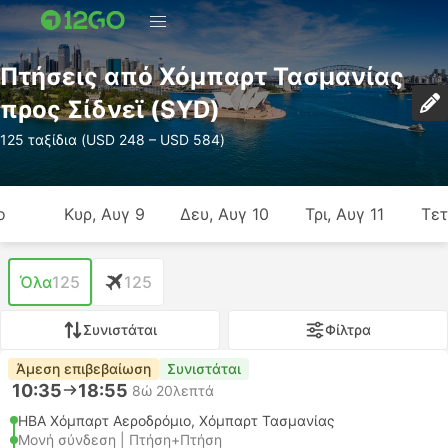
Πτήσεις από Χόμπαρτ Τασμανίας
προς Σίδνεϊ (SYD)
125 ταξίδια (USD 248 – USD 584)
ο
Κυρ, Αυγ 9
Δευ, Αυγ 10
Τρι, Αυγ 11
Τετ
Όλα
125
125
Συνιστάται
Φίλτρα
Άμεση επιβεβαίωση
Συνιστάται
10:35
18:55
8ώ 20λεπτά
HBA Χόμπαρτ Αεροδρόμιο, Χόμπαρτ Τασμανίας
Μονή σύνδεση | Πτήση+Πτήση