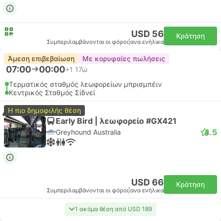
USD 56
Κράτηση
Συμπεριλαμβάνονται οι φόροι
|
ανα ενήλικα
Άμεση επιβεβαίωση
Με κορυφαίες πωλήσεις
07:00
00:00
+1
17ώ
Τερματικός σταθμός λεωφορείων μπρισμπέιν
Κεντρικός Σταθμός Σίδνεϊ
Η πιο δημοφιλής θέση
Early Bird | λεωφορείο #GX421
4.5
Greyhound Australia
USD 66
Κράτηση
Συμπεριλαμβάνονται οι φόροι
|
ανα ενήλικα
1 ακόμα θέση από USD 189