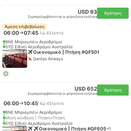
USD 93
Κράτηση
Συμπεριλαμβάνονται οι φόροι
|
ανα ενήλικα
Άμεση επιβεβαίωση
06:00
07:45
1ώ 45λεπτά
BNE Μπρισμπέιν Αεροδρόμιο
SYD Σίδνεϊ Αεροδρόμιο Αυστραλία
Οικονομικό | Πτήση #QF501
Qantas Airways
USD 652
Κράτηση
Συμπεριλαμβάνονται οι φόροι
|
ανα ενήλικα
06:00
10:45
4ώ 45λεπτά
BNE Μπρισμπέιν Αεροδρόμιο
Μονή σύνδεση | Πτήση+Πτήση
SYD Σίδνεϊ Αεροδρόμιο Αυστραλία
Οικονομικό | Πτήση #QF605
+1