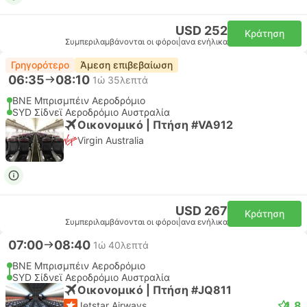
USD 252
Κράτηση
Συμπεριλαμβάνονται οι φόροι
|
ανα ενήλικα
Γρηγορότερο
Άμεση επιβεβαίωση
06:35
08:10
1ώ 35λεπτά
BNE Μπρισμπέιν Αεροδρόμιο
SYD Σίδνεϊ Αεροδρόμιο Αυστραλία
Οικονομικό | Πτήση #VA912
Virgin Australia
USD 267
Κράτηση
Συμπεριλαμβάνονται οι φόροι
|
ανα ενήλικα
07:00
08:40
1ώ 40λεπτά
BNE Μπρισμπέιν Αεροδρόμιο
SYD Σίδνεϊ Αεροδρόμιο Αυστραλία
Οικονομικό | Πτήση #JQ811
4.8
Jetstar Airways