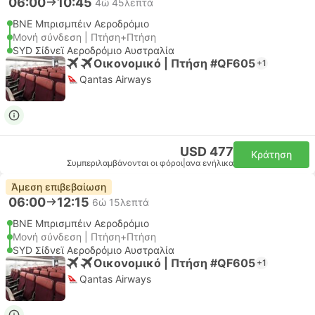
06:00
10:45
4ώ 45λεπτά
BNE Μπρισμπέιν Αεροδρόμιο
Μονή σύνδεση | Πτήση+Πτήση
SYD Σίδνεϊ Αεροδρόμιο Αυστραλία
Οικονομικό | Πτήση #QF605
+1
Qantas Airways
USD 477
Κράτηση
Συμπεριλαμβάνονται οι φόροι
|
ανα ενήλικα
Άμεση επιβεβαίωση
06:00
12:15
6ώ 15λεπτά
BNE Μπρισμπέιν Αεροδρόμιο
Μονή σύνδεση | Πτήση+Πτήση
SYD Σίδνεϊ Αεροδρόμιο Αυστραλία
Οικονομικό | Πτήση #QF605
+1
Qantas Airways