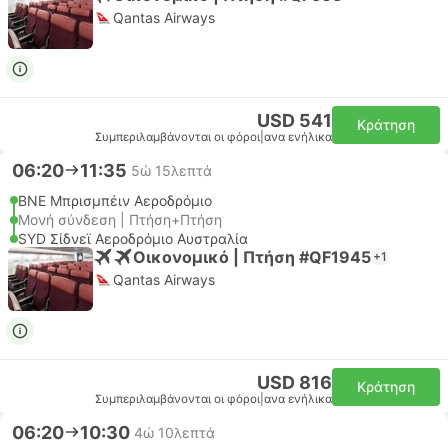
Qantas Airways
USD 541
Κράτηση
Συμπεριλαμβάνονται οι φόροι
|
ανα ενήλικα
06:20
11:35
5ώ 15λεπτά
BNE Μπρισμπέιν Αεροδρόμιο
Μονή σύνδεση | Πτήση+Πτήση
SYD Σίδνεϊ Αεροδρόμιο Αυστραλία
Οικονομικό | Πτήση #QF1945
+1
Qantas Airways
USD 816
Κράτηση
Συμπεριλαμβάνονται οι φόροι
|
ανα ενήλικα
06:20
10:30
4ώ 10λεπτά