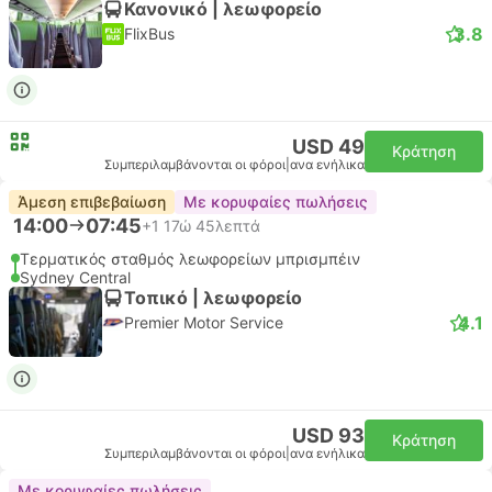
Κανονικό | λεωφορείο
3.8
FlixBus
USD 49
Κράτηση
Συμπεριλαμβάνονται οι φόροι
|
ανα ενήλικα
Άμεση επιβεβαίωση
Με κορυφαίες πωλήσεις
14:00
07:45
+1
17ώ 45λεπτά
Τερματικός σταθμός λεωφορείων μπρισμπέιν
Sydney Central
Τοπικό | λεωφορείο
4.1
Premier Motor Service
USD 93
Κράτηση
Συμπεριλαμβάνονται οι φόροι
|
ανα ενήλικα
Με κορυφαίες πωλήσεις