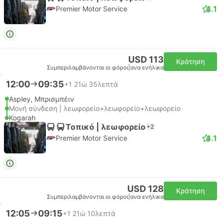
4.1
Premier Motor Service
USD 113
Κράτηση
Συμπεριλαμβάνονται οι φόροι
|
ανα ενήλικα
12:00
09:35
+1
21ώ 35λεπτά
Aspley, Μπρισμπέιν
Μονή σύνδεση | λεωφορείο+λεωφορείο+λεωφορείο
Kogarah
Τοπικό | λεωφορείο
+2
4.1
Premier Motor Service
USD 128
Κράτηση
Συμπεριλαμβάνονται οι φόροι
|
ανα ενήλικα
12:05
09:15
+1
21ώ 10λεπτά