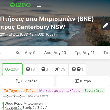
Πτήσεις από Μπρισμπέιν (BNE)
προς Canterbury NSW
201 ταξίδια (USD 49 – USD 1668)
ο
Κυρ, Αυγ 9
Δευ, Αυγ 10
Τρι, Αυγ 11
Τετ
Όλα
201
18
3
179
1
Συνιστάται
Φίλτρα
Το Ταχύτερο Τρένο
Με κορυφαίες πωλήσεις
Συνιστάται
--:--
--:--
14ώ 25λεπτά
Οδός Ρόμα Μπρίσμπεϊν
Κεντρικός Σταθμός Σίδνεϊ