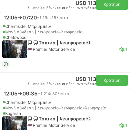
USD 113
Κράτηση
Συμπεριλαμβάνονται οι φόροι
|
ανα ενήλικα
12:05
07:20
+1
19ώ 15λεπτά
Chermside, Μπρισμπέιν
Μονή σύνδεση | λεωφορείο+λεωφορείο
Chatswood
Τοπικό | λεωφορείο
+1
4.1
Premier Motor Service
USD 113
Κράτηση
Συμπεριλαμβάνονται οι φόροι
|
ανα ενήλικα
12:05
09:35
+1
21ώ 30λεπτά
Chermside, Μπρισμπέιν
Μονή σύνδεση | λεωφορείο+λεωφορείο+λεωφορείο
Kogarah
Τοπικό | λεωφορείο
+2
4.1
Premier Motor Service