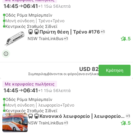
14:45
06:41
+1
15ώ 56λεπτά
Οδός Ρόμα Μπρίσμπεϊν
Μονή σύνδεση | Τρένο+Τρένο
Κεντρικός Σταθμός Σίδνεϊ
Πρώτη θέση | Τρένο #176
+1
4.5
NSW TrainLinkBus
+1
USD 82
Κράτηση
Συμπεριλαμβάνονται οι φόροι
|
ανα ενήλικα
Με κορυφαίες πωλήσεις
14:45
06:41
+1
15ώ 56λεπτά
Οδός Ρόμα Μπρίσμπεϊν
Μονή σύνδεση | λεωφορείο+Τρένο
Κεντρικός Σταθμός Σίδνεϊ
Κανονικό λεωφορείο | λεωφορείο #176
+1
4.5
NSW TrainLinkBus
+1