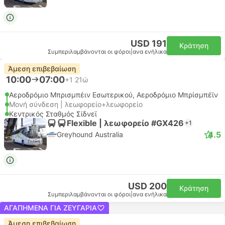
USD 191
Κράτηση
Συμπεριλαμβάνονται οι φόροι
|
ανα ενήλικα
Άμεση επιβεβαίωση
10:00
07:00
+1
21ώ
Αεροδρόμιο Μπρισμπέιν Εσωτερικού, Αεροδρόμιο Μπρίσμπέϊν
Μονή σύνδεση | λεωφορείο+λεωφορείο
Κεντρικός Σταθμός Σίδνεϊ
Flexible | λεωφορείο #GX426
+1
4.5
Greyhound Australia
USD 200
Κράτηση
Συμπεριλαμβάνονται οι φόροι
|
ανα ενήλικα
ΑΓΑΠΗΜΈΝΑ ΓΙΑ ΖΕΥΓΆΡΙΑ
Άμεση επιβεβαίωση