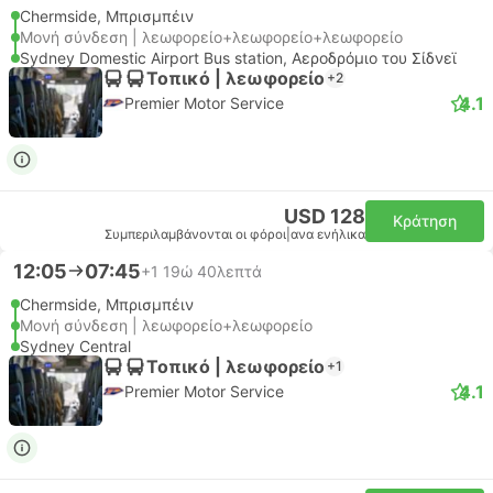
Chermside, Μπρισμπέιν
Μονή σύνδεση | λεωφορείο+λεωφορείο+λεωφορείο
Sydney Domestic Airport Bus station, Αεροδρόμιο του Σίδνεϊ
Τοπικό | λεωφορείο
+2
4.1
Premier Motor Service
USD 128
Κράτηση
Συμπεριλαμβάνονται οι φόροι
|
ανα ενήλικα
12:05
07:45
+1
19ώ 40λεπτά
Chermside, Μπρισμπέιν
Μονή σύνδεση | λεωφορείο+λεωφορείο
Sydney Central
Τοπικό | λεωφορείο
+1
4.1
Premier Motor Service