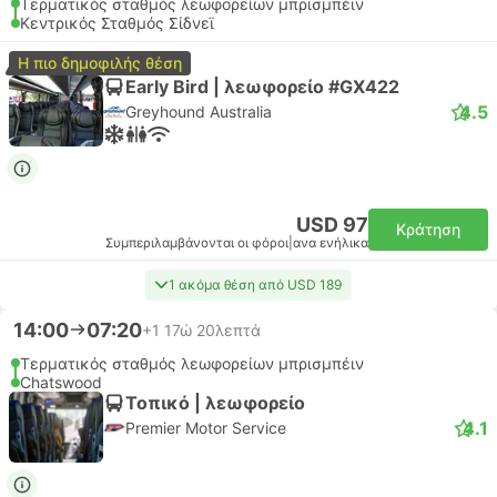
Τερματικός σταθμός λεωφορείων μπρισμπέιν
Κεντρικός Σταθμός Σίδνεϊ
Η πιο δημοφιλής θέση
Early Bird | λεωφορείο #GX422
4.5
Greyhound Australia
USD 97
Κράτηση
Συμπεριλαμβάνονται οι φόροι
|
ανα ενήλικα
1 ακόμα θέση από USD 189
14:00
07:20
+1
17ώ 20λεπτά
Τερματικός σταθμός λεωφορείων μπρισμπέιν
Chatswood
Τοπικό | λεωφορείο
4.1
Premier Motor Service