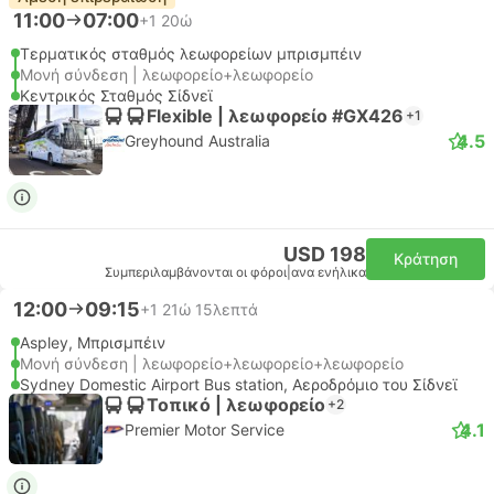
11:00
07:00
+1
20ώ
Τερματικός σταθμός λεωφορείων μπρισμπέιν
Μονή σύνδεση | λεωφορείο+λεωφορείο
Κεντρικός Σταθμός Σίδνεϊ
Flexible | λεωφορείο #GX426
+1
4.5
Greyhound Australia
USD 198
Κράτηση
Συμπεριλαμβάνονται οι φόροι
|
ανα ενήλικα
12:00
09:15
+1
21ώ 15λεπτά
Aspley, Μπρισμπέιν
Μονή σύνδεση | λεωφορείο+λεωφορείο+λεωφορείο
Sydney Domestic Airport Bus station, Αεροδρόμιο του Σίδνεϊ
Τοπικό | λεωφορείο
+2
4.1
Premier Motor Service