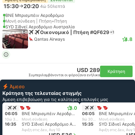
15:30
20:20
4ώ 50λεπτά
BNE Μπρισμπέιν Αεροδρόμιο
Μονή σύνδεση | Πτήση+Πτήση
SYD Σίδνεϊ Αεροδρόμιο Αυστραλία
Οικονομικό | Πτήση #QF629
+1
4.8
Qantas Airways
USD 289
Κράτηση
Συμπεριλαμβάνονται οι φόροι
|
ανα ενήλικα
Άμεσο
Κράτηση της τελευταίας στιγμής
Άμεση επιβεβαίωση για τις καλύτερες επιλογές μας
5.0
06:05
BNE Μπρισμπέιν Αεροδρόμιο
06:05
10ώ 30λεπτά
Μονή σύνδεση
9ώ 30λεπτά
Μονή σύνδεση
16:35
SYD Σίδνεϊ Αεροδρόμιο Αυστραλία
15:35
Άφιξη στις Δευ, Αυγ 10
Άφιξη στις Δευ, Αυγ 