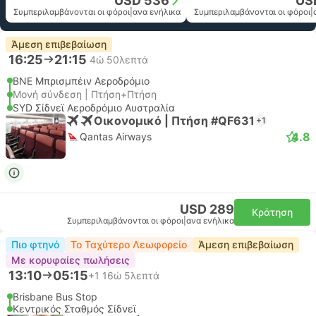
USD 536
US
Συμπεριλαμβάνονται οι φόροι
|
ανα ενήλικα
Συμπεριλαμβάνονται οι φόροι
|
Άμεση επιβεβαίωση
16:25
21:15
4ώ 50λεπτά
BNE Μπρισμπέιν Αεροδρόμιο
Μονή σύνδεση | Πτήση+Πτήση
SYD Σίδνεϊ Αεροδρόμιο Αυστραλία
Οικονομικό | Πτήση #QF631
+1
4.8
Qantas Airways
USD 289
Κράτηση
Συμπεριλαμβάνονται οι φόροι
|
ανα ενήλικα
Πιο φτηνό
Το Ταχύτερο Λεωφορείο
Άμεση επιβεβαίωση
Με κορυφαίες πωλήσεις
13:10
05:15
+1
16ώ 5λεπτά
Brisbane Bus Stop
Κεντρικός Σταθμός Σίδνεϊ