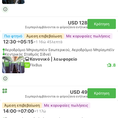
USD 128
Κράτηση
Συμπεριλαμβάνονται οι φόροι
|
ανα ενήλικα
Πιο φτηνό
Άμεση επιβεβαίωση
Με κορυφαίες πωλήσεις
12:30
05:15
+1
16ώ 45λεπτά
Αεροδρόμιο Μπρισμπέιν Εσωτερικού, Αεροδρόμιο Μπρίσμπέϊν
Κεντρικός Σταθμός Σίδνεϊ
Κανονικό | λεωφορείο
3.8
FlixBus
USD 49
Κράτηση
Συμπεριλαμβάνονται οι φόροι
|
ανα ενήλικα
Άμεση επιβεβαίωση
Με κορυφαίες πωλήσεις
14:00
07:00
+1
17ώ