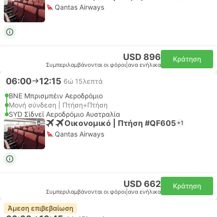
Qantas Airways
USD 896
Κράτηση
Συμπεριλαμβάνονται οι φόροι
|
ανα ενήλικα
06:00
12:15
6ώ 15λεπτά
BNE Μπρισμπέιν Αεροδρόμιο
Μονή σύνδεση | Πτήση+Πτήση
SYD Σίδνεϊ Αεροδρόμιο Αυστραλία
Οικονομικό | Πτήση #QF605
+1
Qantas Airways
USD 662
Κράτηση
Συμπεριλαμβάνονται οι φόροι
|
ανα ενήλικα
Άμεση επιβεβαίωση