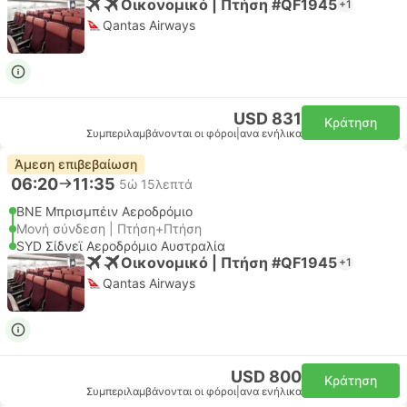
Οικονομικό | Πτήση #QF1945
+1
Qantas Airways
USD 831
Κράτηση
Συμπεριλαμβάνονται οι φόροι
|
ανα ενήλικα
Άμεση επιβεβαίωση
06:20
11:35
5ώ 15λεπτά
BNE Μπρισμπέιν Αεροδρόμιο
Μονή σύνδεση | Πτήση+Πτήση
SYD Σίδνεϊ Αεροδρόμιο Αυστραλία
Οικονομικό | Πτήση #QF1945
+1
Qantas Airways
USD 800
Κράτηση
Συμπεριλαμβάνονται οι φόροι
|
ανα ενήλικα