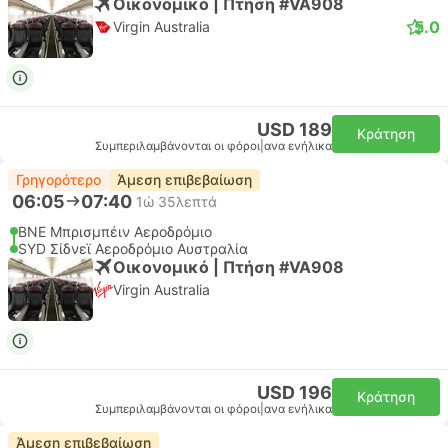
Οικονομικό | Πτήση #VA908
5.0
Virgin Australia
USD 189
Κράτηση
Συμπεριλαμβάνονται οι φόροι
|
ανα ενήλικα
Γρηγορότερο
Άμεση επιβεβαίωση
06:05
07:40
1ώ 35λεπτά
BNE Μπρισμπέιν Αεροδρόμιο
SYD Σίδνεϊ Αεροδρόμιο Αυστραλία
Οικονομικό | Πτήση #VA908
Virgin Australia
USD 196
Κράτηση
Συμπεριλαμβάνονται οι φόροι
|
ανα ενήλικα
Άμεση επιβεβαίωση