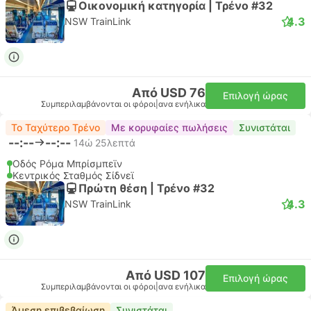
Οικονομική κατηγορία | Τρένο #32
4.3
NSW TrainLink
Από USD 76
Επιλογή ώρας
Συμπεριλαμβάνονται οι φόροι
|
ανα ενήλικα
Το Ταχύτερο Τρένο
Με κορυφαίες πωλήσεις
Συνιστάται
--:--
--:--
14ώ 25λεπτά
Οδός Ρόμα Μπρίσμπεϊν
Κεντρικός Σταθμός Σίδνεϊ
Πρώτη θέση | Τρένο #32
4.3
NSW TrainLink
Από USD 107
Επιλογή ώρας
Συμπεριλαμβάνονται οι φόροι
|
ανα ενήλικα
Άμεση επιβεβαίωση
Συνιστάται