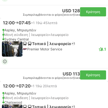
USD 128
Κράτηση
Συμπεριλαμβάνονται οι φόροι
|
ανα ενήλικα
12:00
07:45
+1
19ώ 45λεπτά
Aspley, Μπρισμπέιν
Μονή σύνδεση | λεωφορείο+λεωφορείο
Sydney Central
Τοπικό | λεωφορείο
+1
4.1
Premier Motor Service
USD 113
Κράτηση
Συμπεριλαμβάνονται οι φόροι
|
ανα ενήλικα
12:00
07:20
+1
19ώ 20λεπτά
Aspley, Μπρισμπέιν
Μονή σύνδεση | λεωφορείο+λεωφορείο
Chatswood
Τοπικό | λεωφορείο
+1