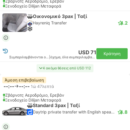
Ζβάρνοτς Αεροδρόμιο, Ερεβάν
Ξενοδοχείο Dilijan Μεταφορά
Οικονομικό 3pax | Ταξί
4.2
Hayreniq Transfer
USD 71
Κράτηση
Συμπεριλαμβάνονται οι φόροι
|
όχημα, όλα συμπεριλαμβανομένου
4 ακόμα θέσεις από USD 112
Άμεση επιβεβαίωση
--:--
--:--
1ώ 47λεπτά
Ζβάρνοτς Αεροδρόμιο, Ερεβάν
Ξενοδοχείο Dilijan Μεταφορά
Standard 3pax | Ταξί
4.8
Daytrip private transfer with English speaking driver