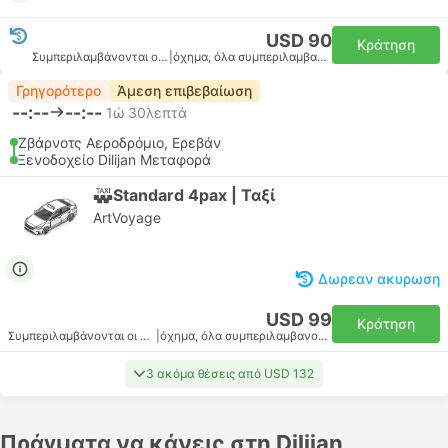
USD 90
Κράτηση
Συμπεριλαμβάνονται οι φόροι
|
όχημα, όλα συμπεριλαμβανομένου
Γρηγορότερο
Άμεση επιβεβαίωση
--:--
--:--
1ώ 30λεπτά
Ζβάρνοτς Αεροδρόμιο, Ερεβάν
Ξενοδοχείο Dilijan Μεταφορά
Standard 4pax | Ταξί
ArtVoyage
Δωρεαν ακυρωση
USD 99
Κράτηση
Συμπεριλαμβάνονται οι φόροι
|
όχημα, όλα συμπεριλαμβανομένου
3 ακόμα θέσεις από USD 132
Πράγματα να κάνεις στη Dilijan