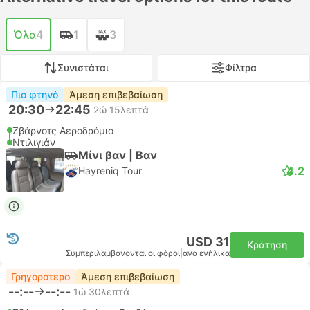
Όλα
4
1
3
Συνιστάται
Φίλτρα
Πιο φτηνό
Άμεση επιβεβαίωση
20:30
22:45
2ώ 15λεπτά
Ζβάρνοτς Αεροδρόμιο
Ντιλιγιάν
Μίνι βαν | Βαν
4.2
Hayreniq Tour
USD 31
Κράτηση
Συμπεριλαμβάνονται οι φόροι
|
ανα ενήλικα
Γρηγορότερο
Άμεση επιβεβαίωση
--:--
--:--
1ώ 30λεπτά