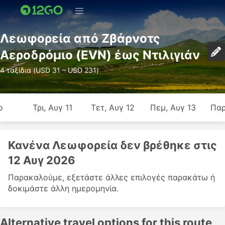
Λεωφορεία από Ζβάρνοτς
Αεροδρόμιο (EVN) έως Ντιλιγιάν
4 ταξίδια (USD 31 – USD 231)
ο
Τρι, Αυγ 11
Τετ, Αυγ 12
Πεμ, Αυγ 13
Παρ
Κανένα Λεωφορεία δεν βρέθηκε στις
12 Αυγ 2026
Παρακαλούμε, εξετάστε άλλες επιλογές παρακάτω ή
δοκιμάστε άλλη ημερομηνία.
Alternative travel options for this route