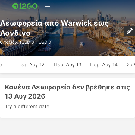
Λεωφορεία από Warwick έως
Λονδίνο
0 ταξίδια (USD 0 – USD 0)
ο
Τετ, Αυγ 12
Πεμ, Αυγ 13
Παρ, Αυγ 14
Σαβ
Κανένα Λεωφορεία δεν βρέθηκε στις
13 Αυγ 2026
Try a different date.