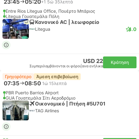
23:45
05:20
+1
5ώ 35λεπτά
Entre Rios Litegua Office, Πουέρτο Μπάριος
Litegua Γουατεμάλα Πόλη
Κανονικό AC | λεωφορείο
4.0
Litegua
USD 22
Κράτηση
Συμπεριλαμβάνονται οι φόροι
|
ανα ενήλικα
Γρηγορότερο
Άμεση επιβεβαίωση
07:35
08:50
1ώ 15λεπτά
PBR Puerto Barrios Airport
GUA Γουατεμάλα Σίτι Αεροδρόμιο
Οικονομικό | Πτήση #5U701
TAG Airlines