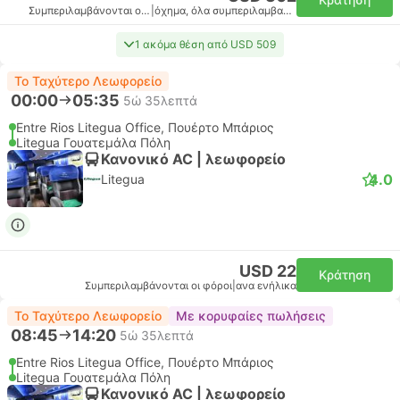
Συμπεριλαμβάνονται οι φόροι
|
όχημα, όλα συμπεριλαμβανομένου
1 ακόμα θέση από USD 509
Το Ταχύτερο Λεωφορείο
00:00
05:35
5ώ 35λεπτά
Entre Rios Litegua Office, Πουέρτο Μπάριος
Litegua Γουατεμάλα Πόλη
Κανονικό AC | λεωφορείο
4.0
Litegua
USD 22
Κράτηση
Συμπεριλαμβάνονται οι φόροι
|
ανα ενήλικα
Το Ταχύτερο Λεωφορείο
Με κορυφαίες πωλήσεις
08:45
14:20
5ώ 35λεπτά
Entre Rios Litegua Office, Πουέρτο Μπάριος
Litegua Γουατεμάλα Πόλη
Κανονικό AC | λεωφορείο