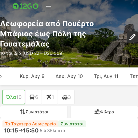
Λεωφορεία από Πουέρτο
Μπάριος έως Πόλη της
Γουατεμάλας
10 ταξίδια (USD 22 – USD 509)
ο
Κυρ, Αυγ 9
Δευ, Αυγ 10
Τρι, Αυγ 11
Τετ
Όλα
10
6
1
3
Συνιστάται
Φίλτρα
Το Ταχύτερο Λεωφορείο
Συνιστάται
10:15
15:50
5ώ 35λεπτά