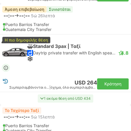
Άμεση επιβεβαίωση
Συνιστάται
--:--
--:--
5ώ 26λεπτά
Puerto Barrios Transfer
Guatemala City Transfer
Η πιο δημοφιλής θέση
Standard 3pax | Ταξί
4.8
Daytrip private transfer with English speaking driver
USD 264
Κράτηση
Συμπεριλαμβάνονται οι φόροι
|
όχημα, όλα συμπεριλαμβανομένου
1 ακόμα θέση από USD 434
Το Ταχύτερο Ταξί
--:--
--:--
5ώ 15λεπτά
Puerto Barrios Transfer
Guatemala City Transfer