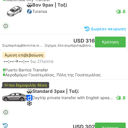
Βαν 9pax | Ταξί
4.8
Turansa
Δωρεαν ακυρωση
USD 316
Κράτηση
Συμπεριλαμβάνονται οι φόροι
|
όχημα, όλα συμπεριλαμβανομένου
Άμεση επιβεβαίωση
--:--
--:--
5ώ 27λεπτά
Puerto Barrios Transfer
Αεροδρόμιο Γουατεμάλας, Πόλη της Γουατεμάλας
Η πιο δημοφιλής θέση
Standard 3pax | Ταξί
4.8
Daytrip private transfer with English speaking driver
USD 302
Κράτηση