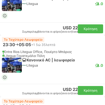
4.0
Litegua
USD 22
Κράτηση
Συμπεριλαμβάνονται οι φόροι
|
ανα ενήλικα
Το Ταχύτερο Λεωφορείο
23:30
05:05
+1
5ώ 35λεπτά
Entre Rios Litegua Office, Πουέρτο Μπάριος
Litegua Γουατεμάλα Πόλη
Κανονικό AC | λεωφορείο
4.0
Litegua
USD 22
Κράτηση
Συμπεριλαμβάνονται οι φόροι
|
ανα ενήλικα
Το Ταχύτερο Λεωφορείο