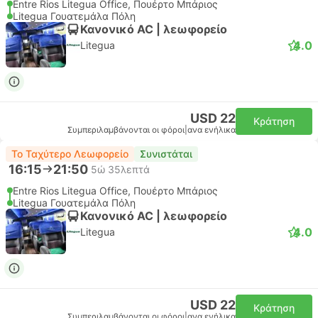
Entre Rios Litegua Office, Πουέρτο Μπάριος
Litegua Γουατεμάλα Πόλη
Κανονικό AC | λεωφορείο
4.0
Litegua
USD 22
Κράτηση
Συμπεριλαμβάνονται οι φόροι
|
ανα ενήλικα
Το Ταχύτερο Λεωφορείο
Συνιστάται
16:15
21:50
5ώ 35λεπτά
Entre Rios Litegua Office, Πουέρτο Μπάριος
Litegua Γουατεμάλα Πόλη
Κανονικό AC | λεωφορείο
4.0
Litegua
USD 22
Κράτηση
Συμπεριλαμβάνονται οι φόροι
|
ανα ενήλικα