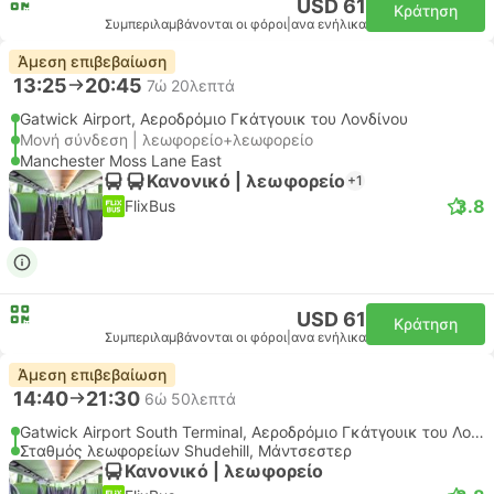
USD 61
Κράτηση
Συμπεριλαμβάνονται οι φόροι
|
ανα ενήλικα
Άμεση επιβεβαίωση
13:25
20:45
7ώ 20λεπτά
Gatwick Airport, Αεροδρόμιο Γκάτγουικ του Λονδίνου
Μονή σύνδεση | λεωφορείο+λεωφορείο
Manchester Moss Lane East
Κανονικό | λεωφορείο
+1
3.8
FlixBus
USD 61
Κράτηση
Συμπεριλαμβάνονται οι φόροι
|
ανα ενήλικα
Άμεση επιβεβαίωση
14:40
21:30
6ώ 50λεπτά
Gatwick Airport South Terminal, Αεροδρόμιο Γκάτγουικ του Λονδίνου
Σταθμός λεωφορείων Shudehill, Μάντσεστερ
Κανονικό | λεωφορείο