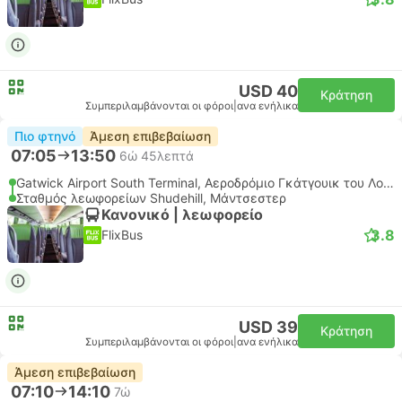
USD 40
Κράτηση
Συμπεριλαμβάνονται οι φόροι
|
ανα ενήλικα
Πιο φτηνό
Άμεση επιβεβαίωση
07:05
13:50
6ώ 45λεπτά
Gatwick Airport South Terminal, Αεροδρόμιο Γκάτγουικ του Λονδίνου
Σταθμός λεωφορείων Shudehill, Μάντσεστερ
Κανονικό | λεωφορείο
3.8
FlixBus
USD 39
Κράτηση
Συμπεριλαμβάνονται οι φόροι
|
ανα ενήλικα
Άμεση επιβεβαίωση
07:10
14:10
7ώ