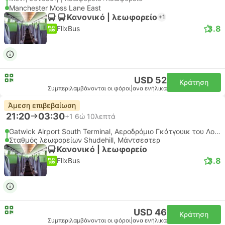
Manchester Moss Lane East
Κανονικό | λεωφορείο
+1
3.8
FlixBus
USD 52
Κράτηση
Συμπεριλαμβάνονται οι φόροι
|
ανα ενήλικα
Άμεση επιβεβαίωση
21:20
03:30
+1
6ώ 10λεπτά
Gatwick Airport South Terminal, Αεροδρόμιο Γκάτγουικ του Λονδίνου
Σταθμός λεωφορείων Shudehill, Μάντσεστερ
Κανονικό | λεωφορείο
3.8
FlixBus
USD 46
Κράτηση
Συμπεριλαμβάνονται οι φόροι
|
ανα ενήλικα