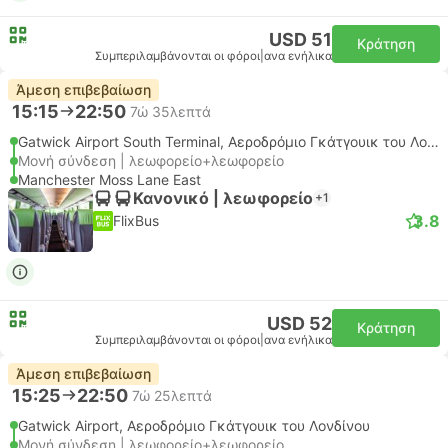
USD 51
Κράτηση
Συμπεριλαμβάνονται οι φόροι
|
ανα ενήλικα
Άμεση επιβεβαίωση
15:15
22:50
7ώ 35λεπτά
Gatwick Airport South Terminal, Αεροδρόμιο Γκάτγουικ του Λονδίνου
Μονή σύνδεση | λεωφορείο+λεωφορείο
Manchester Moss Lane East
Κανονικό | λεωφορείο
+1
3.8
FlixBus
USD 52
Κράτηση
Συμπεριλαμβάνονται οι φόροι
|
ανα ενήλικα
Άμεση επιβεβαίωση
15:25
22:50
7ώ 25λεπτά
Gatwick Airport, Αεροδρόμιο Γκάτγουικ του Λονδίνου
Μονή σύνδεση | λεωφορείο+λεωφορείο