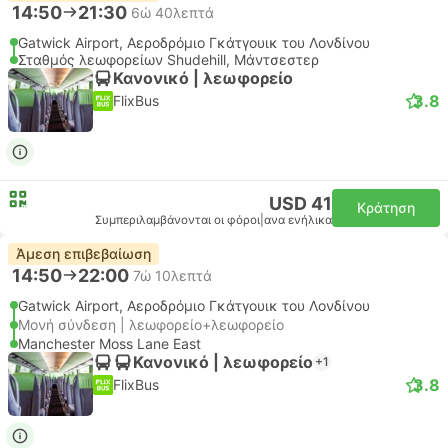
14:50
21:30
6ώ 40λεπτά
Gatwick Airport, Αεροδρόμιο Γκάτγουικ του Λονδίνου
Σταθμός λεωφορείων Shudehill, Μάντσεστερ
Κανονικό | λεωφορείο
3.8
FlixBus
USD 41
Κράτηση
Συμπεριλαμβάνονται οι φόροι
|
ανα ενήλικα
Άμεση επιβεβαίωση
14:50
22:00
7ώ 10λεπτά
Gatwick Airport, Αεροδρόμιο Γκάτγουικ του Λονδίνου
Μονή σύνδεση | λεωφορείο+λεωφορείο
Manchester Moss Lane East
Κανονικό | λεωφορείο
+1
3.8
FlixBus