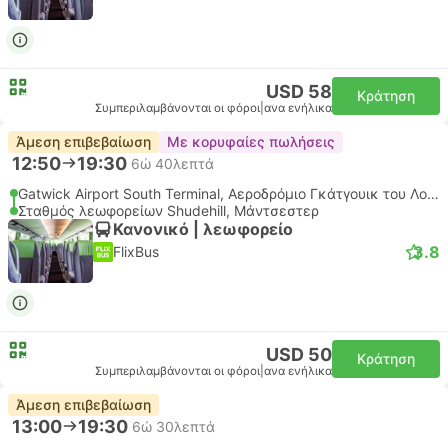
USD 58
Κράτηση
Συμπεριλαμβάνονται οι φόροι
|
ανα ενήλικα
Άμεση επιβεβαίωση
Με κορυφαίες πωλήσεις
12:50
19:30
6ώ 40λεπτά
Gatwick Airport South Terminal, Αεροδρόμιο Γκάτγουικ του Λονδίνου
Σταθμός λεωφορείων Shudehill, Μάντσεστερ
Κανονικό | λεωφορείο
3.8
FlixBus
USD 50
Κράτηση
Συμπεριλαμβάνονται οι φόροι
|
ανα ενήλικα
Άμεση επιβεβαίωση
13:00
19:30
6ώ 30λεπτά