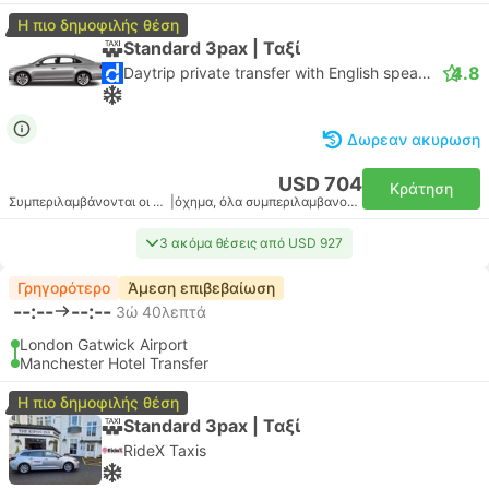
Η πιο δημοφιλής θέση
Standard 3pax | Ταξί
4.8
Daytrip private transfer with English speaking driver
Δωρεαν ακυρωση
USD 704
Κράτηση
Συμπεριλαμβάνονται οι φόροι
|
όχημα, όλα συμπεριλαμβανομένου
3 ακόμα θέσεις από USD 927
Γρηγορότερο
Άμεση επιβεβαίωση
--:--
--:--
3ώ 40λεπτά
London Gatwick Airport
Manchester Hotel Transfer
Η πιο δημοφιλής θέση
Standard 3pax | Ταξί
RideX Taxis