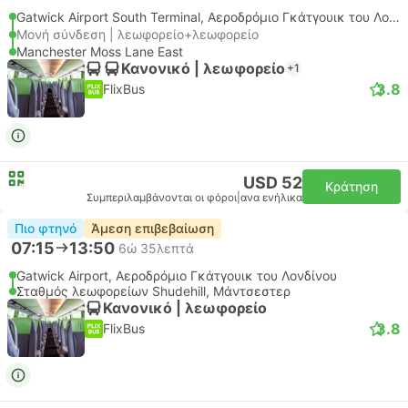
Gatwick Airport South Terminal, Αεροδρόμιο Γκάτγουικ του Λονδίνου
Μονή σύνδεση | λεωφορείο+λεωφορείο
Manchester Moss Lane East
Κανονικό | λεωφορείο
+1
3.8
FlixBus
USD 52
Κράτηση
Συμπεριλαμβάνονται οι φόροι
|
ανα ενήλικα
Πιο φτηνό
Άμεση επιβεβαίωση
07:15
13:50
6ώ 35λεπτά
Gatwick Airport, Αεροδρόμιο Γκάτγουικ του Λονδίνου
Σταθμός λεωφορείων Shudehill, Μάντσεστερ
Κανονικό | λεωφορείο
3.8
FlixBus