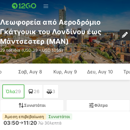
Λεωφορεία από Αεροδρόμιο
Γκάτγουικ του Λονδίνου έως
Μάντσεστερ (MAN)
29 ταξίδια (USD 39 – USD 1055)
ο
Σαβ, Αυγ 8
Κυρ, Αυγ 9
Δευ, Αυγ 10
Τρι
Όλα
29
26
3
Συνιστάται
Φίλτρα
Άμεση επιβεβαίωση
Συνιστάται
03:50
11:20
7ώ 30λεπτά