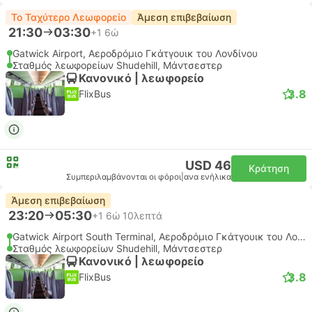
Το Ταχύτερο Λεωφορείο
Άμεση επιβεβαίωση
21:30
03:30
+1
6ώ
Gatwick Airport, Αεροδρόμιο Γκάτγουικ του Λονδίνου
Σταθμός λεωφορείων Shudehill, Μάντσεστερ
Κανονικό | λεωφορείο
3.8
FlixBus
USD 46
Κράτηση
Συμπεριλαμβάνονται οι φόροι
|
ανα ενήλικα
Άμεση επιβεβαίωση
23:20
05:30
+1
6ώ 10λεπτά
Gatwick Airport South Terminal, Αεροδρόμιο Γκάτγουικ του Λονδίνου
Σταθμός λεωφορείων Shudehill, Μάντσεστερ
Κανονικό | λεωφορείο
3.8
FlixBus