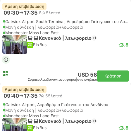
Άμεση επιβεβαίωση
09:30
17:35
8ώ 5λεπτά
Gatwick Airport South Terminal, Αεροδρόμιο Γκάτγουικ του Λονδίνου
Μονή σύνδεση | λεωφορείο+λεωφορείο
Manchester Moss Lane East
Κανονικό | λεωφορείο
+1
3.8
FlixBus
USD 58
Κράτηση
Συμπεριλαμβάνονται οι φόροι
|
ανα ενήλικα
Άμεση επιβεβαίωση
09:40
17:35
7ώ 55λεπτά
Gatwick Airport, Αεροδρόμιο Γκάτγουικ του Λονδίνου
Μονή σύνδεση | λεωφορείο+λεωφορείο
Manchester Moss Lane East
Κανονικό | λεωφορείο
+1
3.8
FlixBus