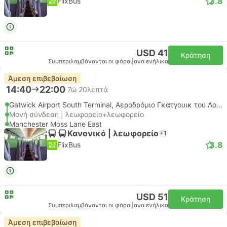
3.8
FlixBus
USD 41
Κράτηση
Συμπεριλαμβάνονται οι φόροι
|
ανα ενήλικα
Άμεση επιβεβαίωση
14:40
22:00
7ώ 20λεπτά
Gatwick Airport South Terminal, Αεροδρόμιο Γκάτγουικ του Λονδίνου
Μονή σύνδεση | λεωφορείο+λεωφορείο
Manchester Moss Lane East
Κανονικό | λεωφορείο
+1
3.8
FlixBus
USD 51
Κράτηση
Συμπεριλαμβάνονται οι φόροι
|
ανα ενήλικα
Άμεση επιβεβαίωση