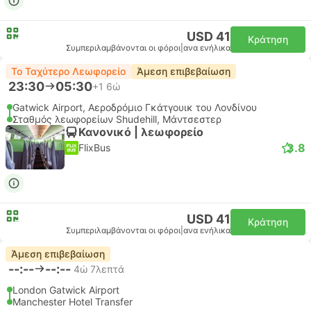
USD 41
Κράτηση
Συμπεριλαμβάνονται οι φόροι
|
ανα ενήλικα
Το Ταχύτερο Λεωφορείο
Άμεση επιβεβαίωση
23:30
05:30
+1
6ώ
Gatwick Airport, Αεροδρόμιο Γκάτγουικ του Λονδίνου
Σταθμός λεωφορείων Shudehill, Μάντσεστερ
Κανονικό | λεωφορείο
3.8
FlixBus
USD 41
Κράτηση
Συμπεριλαμβάνονται οι φόροι
|
ανα ενήλικα
Άμεση επιβεβαίωση
--:--
--:--
4ώ 7λεπτά
London Gatwick Airport
Manchester Hotel Transfer