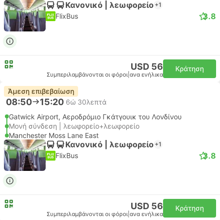
Κανονικό | λεωφορείο
+1
3.8
FlixBus
USD 56
Κράτηση
Συμπεριλαμβάνονται οι φόροι
|
ανα ενήλικα
Άμεση επιβεβαίωση
08:50
15:20
6ώ 30λεπτά
Gatwick Airport, Αεροδρόμιο Γκάτγουικ του Λονδίνου
Μονή σύνδεση | λεωφορείο+λεωφορείο
Manchester Moss Lane East
Κανονικό | λεωφορείο
+1
3.8
FlixBus
USD 56
Κράτηση
Συμπεριλαμβάνονται οι φόροι
|
ανα ενήλικα