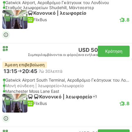
Gatwick Airport, Αεροδρόμιο Γκάτγουικ του Λονδίνου
Σταθμός λεωφορείων Shudehill, Μάντσεστερ
Κανονικό | λεωφορείο
3.8
FlixBus
USD 50
Κράτηση
Συμπεριλαμβάνονται οι φόροι
|
ανα ενήλικα
Άμεση επιβεβαίωση
13:15
20:45
7ώ 30λεπτά
Gatwick Airport South Terminal, Αεροδρόμιο Γκάτγουικ του Λονδίνου
Μονή σύνδεση | λεωφορείο+λεωφορείο
Manchester Moss Lane East
Κανονικό | λεωφορείο
+1
3.8
FlixBus