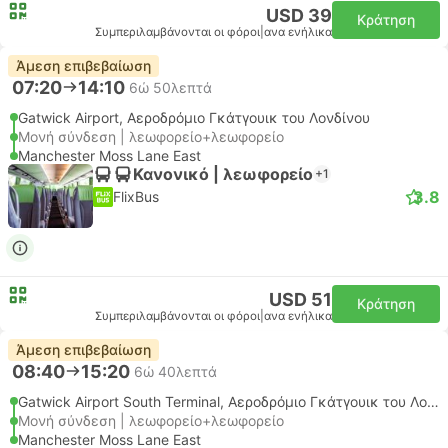
USD 39
Κράτηση
Συμπεριλαμβάνονται οι φόροι
|
ανα ενήλικα
Άμεση επιβεβαίωση
07:20
14:10
6ώ 50λεπτά
Gatwick Airport, Αεροδρόμιο Γκάτγουικ του Λονδίνου
Μονή σύνδεση | λεωφορείο+λεωφορείο
Manchester Moss Lane East
Κανονικό | λεωφορείο
+1
3.8
FlixBus
USD 51
Κράτηση
Συμπεριλαμβάνονται οι φόροι
|
ανα ενήλικα
Άμεση επιβεβαίωση
08:40
15:20
6ώ 40λεπτά
Gatwick Airport South Terminal, Αεροδρόμιο Γκάτγουικ του Λονδίνου
Μονή σύνδεση | λεωφορείο+λεωφορείο
Manchester Moss Lane East