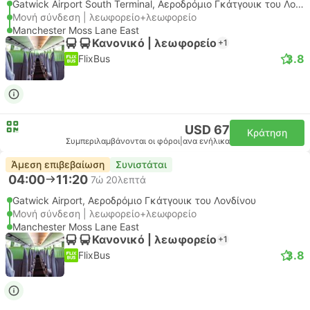
Gatwick Airport South Terminal, Αεροδρόμιο Γκάτγουικ του Λονδίνου
Μονή σύνδεση | λεωφορείο+λεωφορείο
Manchester Moss Lane East
Κανονικό | λεωφορείο
+1
3.8
FlixBus
USD 67
Κράτηση
Συμπεριλαμβάνονται οι φόροι
|
ανα ενήλικα
Άμεση επιβεβαίωση
Συνιστάται
04:00
11:20
7ώ 20λεπτά
Gatwick Airport, Αεροδρόμιο Γκάτγουικ του Λονδίνου
Μονή σύνδεση | λεωφορείο+λεωφορείο
Manchester Moss Lane East
Κανονικό | λεωφορείο
+1
3.8
FlixBus