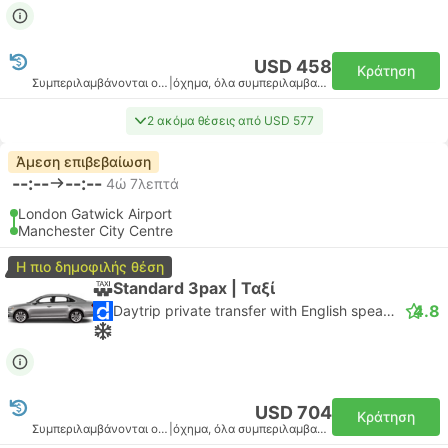
USD 458
Κράτηση
Συμπεριλαμβάνονται οι φόροι
|
όχημα, όλα συμπεριλαμβανομένου
2 ακόμα θέσεις από USD 577
Άμεση επιβεβαίωση
--:--
--:--
4ώ 7λεπτά
London Gatwick Airport
Manchester City Centre
Η πιο δημοφιλής θέση
Standard 3pax | Ταξί
4.8
Daytrip private transfer with English speaking driver
USD 704
Κράτηση
Συμπεριλαμβάνονται οι φόροι
|
όχημα, όλα συμπεριλαμβανομένου