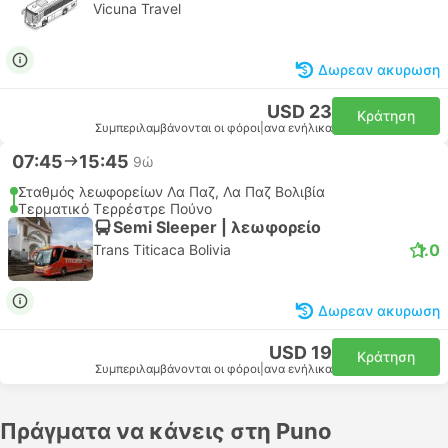
Vicuna Travel
Δωρεαν ακυρωση
USD 23
Κράτηση
Συμπεριλαμβάνονται οι φόροι
|
ανα ενήλικα
07:45
15:45
9ώ
Σταθμός λεωφορείων Λα Παζ, Λα Παζ Βολιβία
Τερματικό Τερρέστρε Πούνο
Semi Sleeper | λεωφορείο
1.0
Trans Titicaca Bolivia
Δωρεαν ακυρωση
USD 19
Κράτηση
Συμπεριλαμβάνονται οι φόροι
|
ανα ενήλικα
Πράγματα να κάνεις στη Puno