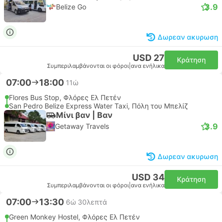
3.9
Belize Go
Δωρεαν ακυρωση
USD 27
Κράτηση
Συμπεριλαμβάνονται οι φόροι
|
ανα ενήλικα
07:00
18:00
11ώ
Flores Bus Stop, Φλόρες Ελ Πετέν
San Pedro Belize Express Water Taxi, Πόλη του Μπελίζ
Μίνι βαν | Βαν
3.9
Getaway Travels
Δωρεαν ακυρωση
USD 34
Κράτηση
Συμπεριλαμβάνονται οι φόροι
|
ανα ενήλικα
07:00
13:30
6ώ 30λεπτά
Green Monkey Hostel, Φλόρες Ελ Πετέν