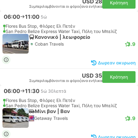
USD 28
Κράτηση
Συμπεριλαμβάνονται οι φόροι
|
ανα ενήλικα
06:00
11:00
5ώ
Flores Bus Stop, Φλόρες Ελ Πετέν
San Pedro Belize Express Water Taxi, Πόλη του Μπελίζ
Κανονικό | λεωφορείο
3.9
Coban Travels
Δωρεαν ακυρωση
USD 35
Κράτηση
Συμπεριλαμβάνονται οι φόροι
|
ανα ενήλικα
06:00
11:30
5ώ 30λεπτά
Flores Bus Stop, Φλόρες Ελ Πετέν
San Pedro Belize Express Water Taxi, Πόλη του Μπελίζ
Μίνι βαν | Βαν
3.9
Getaway Travels
Δωρεαν ακυρωση