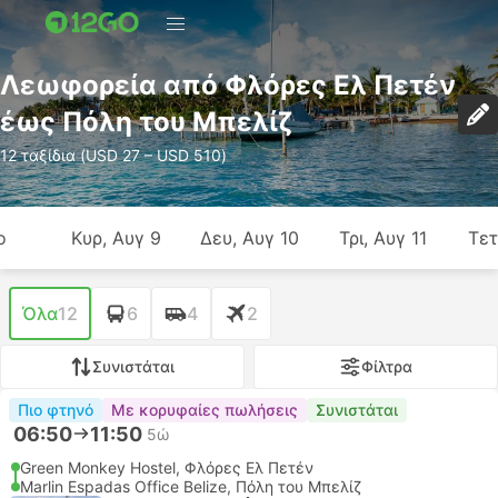
Λεωφορεία από Φλόρες Ελ Πετέν
έως Πόλη του Μπελίζ
12 ταξίδια (USD 27 – USD 510)
ο
Κυρ, Αυγ 9
Δευ, Αυγ 10
Τρι, Αυγ 11
Τετ
Όλα
12
6
4
2
Συνιστάται
Φίλτρα
Πιο φτηνό
Με κορυφαίες πωλήσεις
Συνιστάται
06:50
11:50
5ώ
Green Monkey Hostel, Φλόρες Ελ Πετέν
Marlin Espadas Office Belize, Πόλη του Μπελίζ