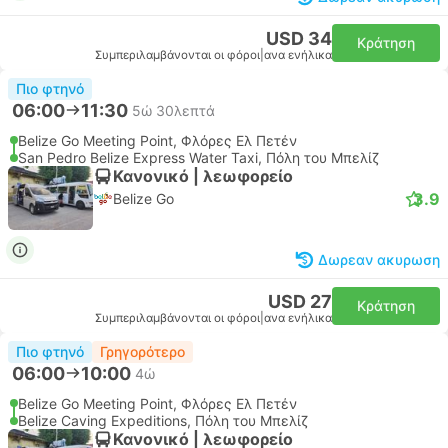
USD 34
Κράτηση
Συμπεριλαμβάνονται οι φόροι
|
ανα ενήλικα
Πιο φτηνό
06:00
11:30
5ώ 30λεπτά
Belize Go Meeting Point, Φλόρες Ελ Πετέν
San Pedro Belize Express Water Taxi, Πόλη του Μπελίζ
Κανονικό | λεωφορείο
3.9
Belize Go
Δωρεαν ακυρωση
USD 27
Κράτηση
Συμπεριλαμβάνονται οι φόροι
|
ανα ενήλικα
Πιο φτηνό
Γρηγορότερο
06:00
10:00
4ώ
Belize Go Meeting Point, Φλόρες Ελ Πετέν
Belize Caving Expeditions, Πόλη του Μπελίζ
Κανονικό | λεωφορείο