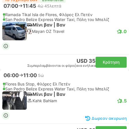
07:00
11:45
4ώ 45λεπτά
Ramada Tikal Isla de Flores, Φλόρες Ελ Πετέν
San Pedro Belize Express Water Taxi, Πόλη του Μπελίζ
Μίνι βαν | Βαν
3.0
Mayan OZ Travel
USD 35
Κράτηση
Συμπεριλαμβάνονται οι φόροι
|
ανα ενήλικα
06:00
11:00
5ώ
Flores Bus Stop, Φλόρες Ελ Πετέν
San Pedro Belize Express Water Taxi, Πόλη του Μπελίζ
Μίνι βαν | Βαν
3.5
Kahk Bahlam
Δωρεαν ακυρωση