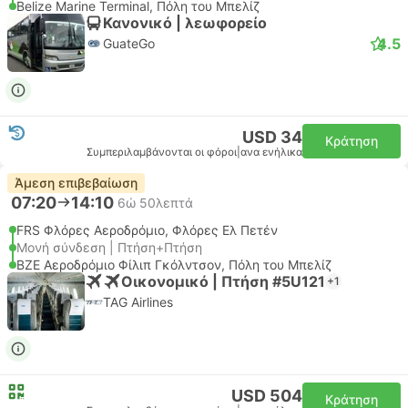
Belize Marine Terminal, Πόλη του Μπελίζ
Κανονικό | λεωφορείο
4.5
GuateGo
USD 34
Κράτηση
Συμπεριλαμβάνονται οι φόροι
|
ανα ενήλικα
Άμεση επιβεβαίωση
07:20
14:10
6ώ 50λεπτά
FRS Φλόρες Αεροδρόμιο, Φλόρες Ελ Πετέν
Μονή σύνδεση | Πτήση+Πτήση
BZE Αεροδρόμιο Φίλιπ Γκόλντσον, Πόλη του Μπελίζ
Οικονομικό | Πτήση #5U121
+1
TAG Airlines
USD 504
Κράτηση