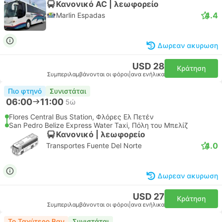
Κανονικό AC | λεωφορείο
4.4
Marlin Espadas
Δωρεαν ακυρωση
USD 28
Κράτηση
Συμπεριλαμβάνονται οι φόροι
|
ανα ενήλικα
Πιο φτηνό
Συνιστάται
06:00
11:00
5ώ
Flores Central Bus Station, Φλόρες Ελ Πετέν
San Pedro Belize Express Water Taxi, Πόλη του Μπελίζ
Κανονικό | λεωφορείο
4.0
Transportes Fuente Del Norte
Δωρεαν ακυρωση
USD 27
Κράτηση
Συμπεριλαμβάνονται οι φόροι
|
ανα ενήλικα
Το Ταχύτερο Βαν
Συνιστάται