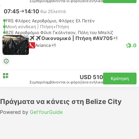
Συμπεριλαμβάνονται οι φόροι
|
ανα ενήλικα
07:45
14:10
6ώ 25λεπτά
FRS Φλόρες Αεροδρόμιο, Φλόρες Ελ Πετέν
Μονή σύνδεση | Πτήση+Πτήση
BZE Αεροδρόμιο Φίλιπ Γκόλντσον, Πόλη του Μπελίζ
Οικονομικό | Πτήση #AV705
+1
3.0
Avianca
+1
USD 510
Κράτηση
Συμπεριλαμβάνονται οι φόροι
|
ανα ενήλικα
Πράγματα να κάνεις στη Belize City
Powered by
GetYourGuide