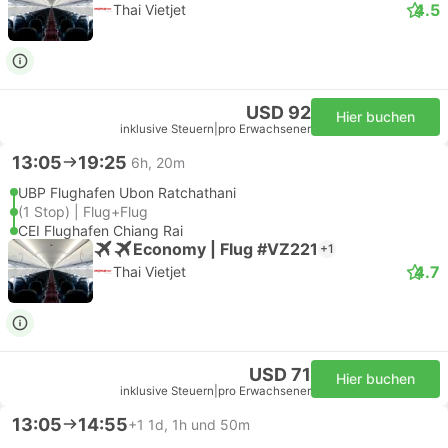
4.5
Thai Vietjet
USD 92
Hier buchen
inklusive Steuern
|
pro Erwachsener
13:05
19:25
6h, 20m
UBP Flughafen Ubon Ratchathani
(1 Stop) | Flug+Flug
CEI Flughafen Chiang Rai
Economy | Flug #VZ221
+1
4.7
Thai Vietjet
USD 71
Hier buchen
inklusive Steuern
|
pro Erwachsener
13:05
14:55
+1
1d, 1h und 50m