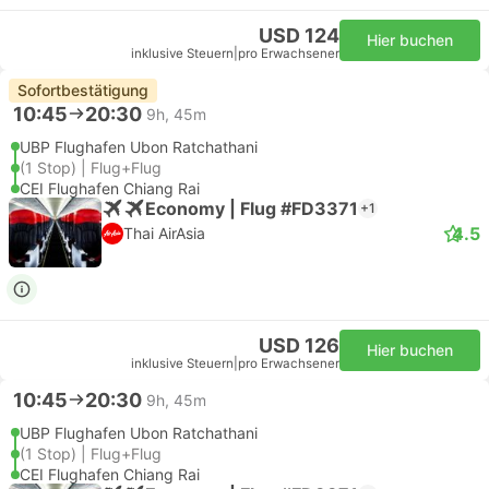
USD 124
Hier buchen
inklusive Steuern
|
pro Erwachsener
Sofortbestätigung
10:45
20:30
9h, 45m
UBP Flughafen Ubon Ratchathani
(1 Stop) | Flug+Flug
CEI Flughafen Chiang Rai
Economy | Flug #FD3371
+1
4.5
Thai AirAsia
USD 126
Hier buchen
inklusive Steuern
|
pro Erwachsener
10:45
20:30
9h, 45m
UBP Flughafen Ubon Ratchathani
(1 Stop) | Flug+Flug
CEI Flughafen Chiang Rai