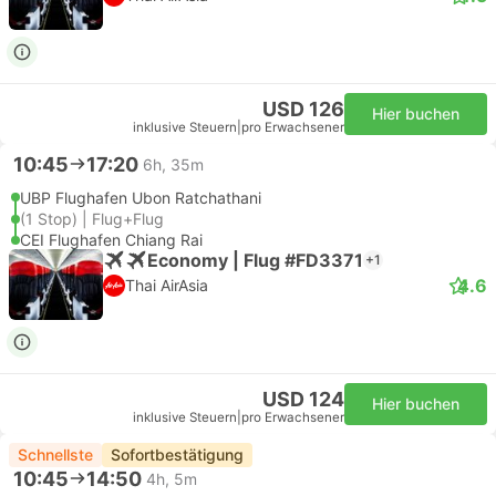
USD 126
Hier buchen
inklusive Steuern
|
pro Erwachsener
10:45
17:20
6h, 35m
UBP Flughafen Ubon Ratchathani
(1 Stop) | Flug+Flug
CEI Flughafen Chiang Rai
Economy | Flug #FD3371
+1
4.6
Thai AirAsia
USD 124
Hier buchen
inklusive Steuern
|
pro Erwachsener
Schnellste
Sofortbestätigung
10:45
14:50
4h, 5m