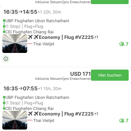
inklusive Steuern
|
pro Erwachsener
16:35
14:55
+1
22h, 20m
UBP Flughafen Ubon Ratchathani
(1 Stop) | Flug+Flug
CEI Flughafen Chiang Rai
Economy | Flug #VZ225
+1
4.7
Thai Vietjet
USD 171
Hier buchen
inklusive Steuern
|
pro Erwachsener
16:35
07:55
+1
15h, 20m
UBP Flughafen Ubon Ratchathani
(1 Stop) | Flug+Flug
CEI Flughafen Chiang Rai
Economy | Flug #VZ225
+1
4.7
Thai Vietjet