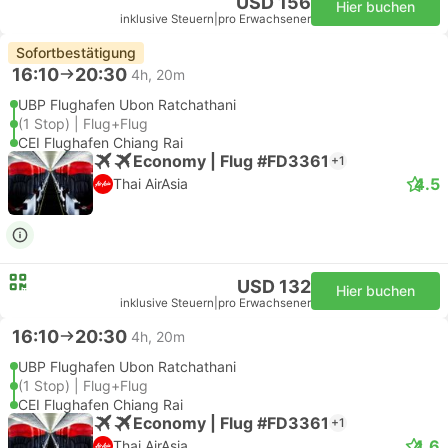
USD 156
Hier buchen
inklusive Steuern
|
pro Erwachsener
Sofortbestätigung
16:10
20:30
4h, 20m
UBP Flughafen Ubon Ratchathani
(1 Stop) | Flug+Flug
CEI Flughafen Chiang Rai
Economy | Flug #FD3361
+1
4.5
Thai AirAsia
USD 132
Hier buchen
inklusive Steuern
|
pro Erwachsener
16:10
20:30
4h, 20m
UBP Flughafen Ubon Ratchathani
(1 Stop) | Flug+Flug
CEI Flughafen Chiang Rai
Economy | Flug #FD3361
+1
4.6
Thai AirAsia