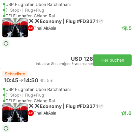
UBP Flughafen Ubon Ratchathani
(1 Stop) | Flug+Flug
CEI Flughafen Chiang Rai
Economy | Flug #FD3371
+1
4.5
Thai AirAsia
USD 126
Hier buchen
inklusive Steuern
|
pro Erwachsener
Schnellste
10:45
14:50
4h, 5m
UBP Flughafen Ubon Ratchathani
(1 Stop) | Flug+Flug
CEI Flughafen Chiang Rai
Economy | Flug #FD3371
+1
4.6
Thai AirAsia