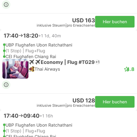
USD 163
Hier buchen
inklusive Steuern
|
pro Erwachsener
17:40
18:20
+1
1d, 40m
UBP Flughafen Ubon Ratchathani
(1 Stop) | Flug+Flug
CEI Flughafen Chiang Rai
Economy | Flug #TG29
+1
4.8
Thai Airways
USD 128
Hier buchen
inklusive Steuern
|
pro Erwachsener
17:40
09:40
+1
16h
UBP Flughafen Ubon Ratchathani
(1 Stop) | Flug+Flug
CEI Flughafen Chiang Rai