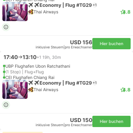
Economy | Flug #TG29
+1
4.8
Thai Airways
USD 156
Hier buchen
inklusive Steuern
|
pro Erwachsener
17:40
13:10
+1
19h, 30m
UBP Flughafen Ubon Ratchathani
(1 Stop) | Flug+Flug
CEI Flughafen Chiang Rai
Economy | Flug #TG29
+1
4.8
Thai Airways
USD 150
Hier buchen
inklusive Steuern
|
pro Erwachsener