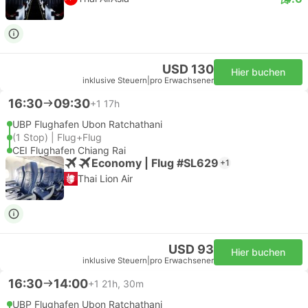
USD 130
Hier buchen
inklusive Steuern
|
pro Erwachsener
16:30
09:30
+1
17h
UBP Flughafen Ubon Ratchathani
(1 Stop) | Flug+Flug
CEI Flughafen Chiang Rai
Economy | Flug #SL629
+1
Thai Lion Air
USD 93
Hier buchen
inklusive Steuern
|
pro Erwachsener
16:30
14:00
+1
21h, 30m
UBP Flughafen Ubon Ratchathani