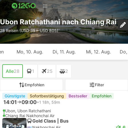
Ubon Ratchathani nach Chiang Rai
28 Reisen (USD 35 – USD 805)
en
Mo, 10. Aug.
Di, 11. Aug.
Mi, 12. Aug.
Do,
Alle
28
1
25
2
Empfohlen
Filter
Günstigste
Sofortbestätigung
Bestseller
Empfohlen
14:01
09:00
+1
18h, 59m
Ubon, Ubon Ratchathani
Chiang Rai Nakhonchai Air
Gold Class | Bus
4.6
Nakhonchai Air