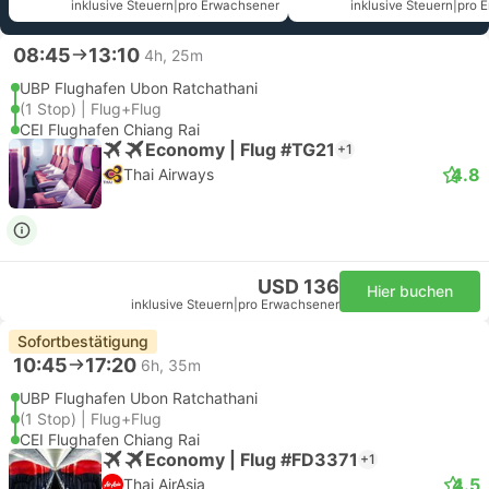
inklusive Steuern
|
pro Erwachsener
inklusive Steuern
|
pro 
08:45
13:10
4h, 25m
UBP Flughafen Ubon Ratchathani
(1 Stop) | Flug+Flug
CEI Flughafen Chiang Rai
Economy | Flug #TG21
+1
4.8
Thai Airways
USD 136
Hier buchen
inklusive Steuern
|
pro Erwachsener
Sofortbestätigung
10:45
17:20
6h, 35m
UBP Flughafen Ubon Ratchathani
(1 Stop) | Flug+Flug
CEI Flughafen Chiang Rai
Economy | Flug #FD3371
+1
4.5
Thai AirAsia