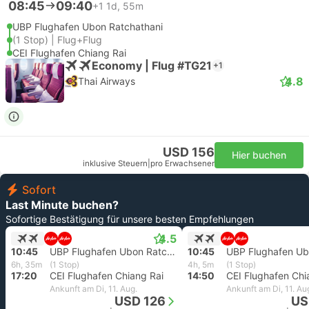
08:45
09:40
+1
1d, 55m
UBP Flughafen Ubon Ratchathani
(1 Stop) | Flug+Flug
CEI Flughafen Chiang Rai
Economy | Flug #TG21
+1
4.8
Thai Airways
USD 156
Hier buchen
inklusive Steuern
|
pro Erwachsener
Sofort
Last Minute buchen?
Sofortige Bestätigung für unsere besten Empfehlungen
4.5
10:45
UBP Flughafen Ubon Ratchathani
10:45
6h, 35m
(1 Stop)
4h, 5m
(1 Stop)
17:20
CEI Flughafen Chiang Rai
14:50
CEI Flughafen Chi
Ankunft am Di, 11. Aug.
Ankunft am Di, 11. Au
USD 126
US