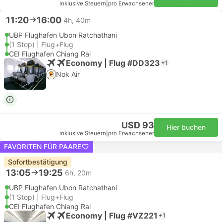
inklusive Steuern
|
pro Erwachsener
11:20
16:00
4h, 40m
UBP Flughafen Ubon Ratchathani
(1 Stop) | Flug+Flug
CEI Flughafen Chiang Rai
Economy | Flug #DD323
+1
Nok Air
USD 93
Hier buchen
inklusive Steuern
|
pro Erwachsener
FAVORITEN FÜR PAARE
Sofortbestätigung
13:05
19:25
6h, 20m
UBP Flughafen Ubon Ratchathani
(1 Stop) | Flug+Flug
CEI Flughafen Chiang Rai
Economy | Flug #VZ221
+1