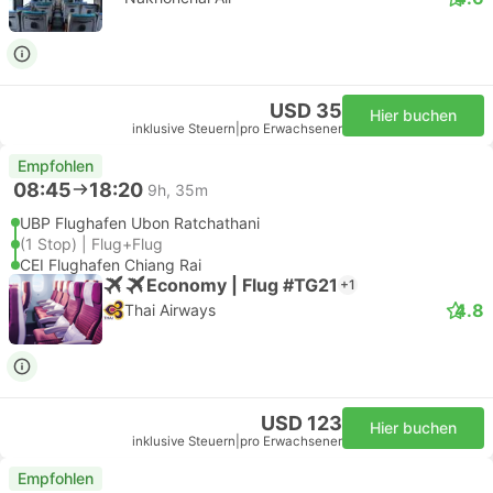
USD 35
Hier buchen
inklusive Steuern
|
pro Erwachsener
Empfohlen
08:45
18:20
9h, 35m
UBP Flughafen Ubon Ratchathani
(1 Stop) | Flug+Flug
CEI Flughafen Chiang Rai
Economy | Flug #TG21
+1
4.8
Thai Airways
USD 123
Hier buchen
inklusive Steuern
|
pro Erwachsener
Empfohlen