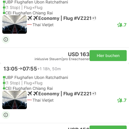
UBP Flughafen Ubon Ratchathani
(1 Stop) | Flug+Flug
CEI Flughafen Chiang Rai
Economy | Flug #VZ221
+1
4.7
Thai Vietjet
USD 163
Hier buchen
inklusive Steuern
|
pro Erwachsener
13:05
07:55
+1
18h, 50m
UBP Flughafen Ubon Ratchathani
(1 Stop) | Flug+Flug
CEI Flughafen Chiang Rai
Economy | Flug #VZ221
+1
4.7
Thai Vietjet