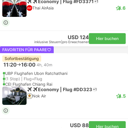
Economy | Flug #FD3371
+1
4.6
Thai AirAsia
USD 124
Hier buchen
inklusive Steuern
|
pro Erwachsener
FAVORITEN FÜR PAARE
Sofortbestätigung
11:20
16:00
4h, 40m
UBP Flughafen Ubon Ratchathani
(1 Stop) | Flug+Flug
CEI Flughafen Chiang Rai
Economy | Flug #DD323
+1
4.5
Nok Air
USD 88
Hier buchen