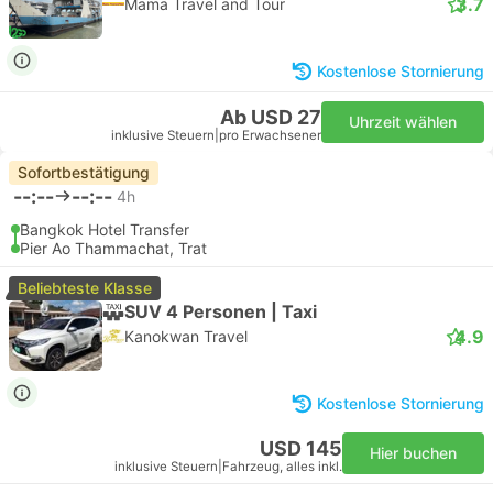
3.7
Mama Travel and Tour
Kostenlose Stornierung
Ab USD 27
Uhrzeit wählen
inklusive Steuern
|
pro Erwachsener
Sofortbestätigung
--:--
--:--
4h
Bangkok Hotel Transfer
Pier Ao Thammachat, Trat
Beliebteste Klasse
SUV 4 Personen | Taxi
4.9
Kanokwan Travel
Kostenlose Stornierung
USD 145
Hier buchen
inklusive Steuern
|
Fahrzeug, alles inkl.