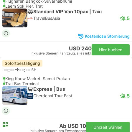
Flughafen Bangkok-Suvarnabhumi
Laem Sok Pier, Trat
Standard VIP Van 10pax | Taxi
4.5
TravelBusAsia
Kostenlose Stornierung
USD 240
Hier buchen
inklusive Steuern
|
Fahrzeug, alles inkl.
Sofortbestätigung
--:--
--:--
5h
King Kaew Market, Samut Prakan
Trat Bus Terminal
Express | Bus
4.5
Cherdchai Tour East
Ab USD 10
Uhrzeit wählen
inklusive Steuern
|
pro Erwachsener