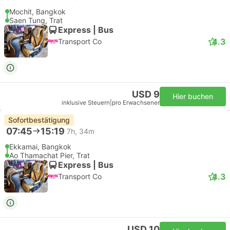
Mochit, Bangkok
Saen Tung, Trat
Express | Bus
4.3
Transport Co
USD 9
Hier buchen
inklusive Steuern
|
pro Erwachsener
Sofortbestätigung
07:45
15:19
7h, 34m
Ekkamai, Bangkok
Ao Thamachat Pier, Trat
Express | Bus
4.3
Transport Co
USD 10