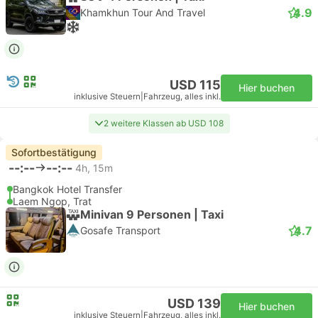
4.9
Khamkhun Tour And Travel
USD 115
Hier buchen
inklusive Steuern
|
Fahrzeug, alles inkl.
2 weitere Klassen ab USD 108
Sofortbestätigung
--:--
--:--
4h, 15m
Bangkok Hotel Transfer
Laem Ngop, Trat
Minivan 9 Personen | Taxi
4.7
Gosafe Transport
USD 139
Hier buchen
inklusive Steuern
|
Fahrzeug, alles inkl.