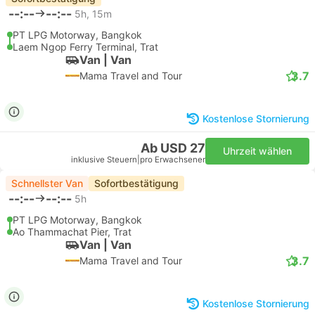
--:--
--:--
5h, 15m
PT LPG Motorway, Bangkok
Laem Ngop Ferry Terminal, Trat
Van | Van
3.7
Mama Travel and Tour
Kostenlose Stornierung
Ab USD 27
Uhrzeit wählen
inklusive Steuern
|
pro Erwachsener
Schnellster Van
Sofortbestätigung
--:--
--:--
5h
PT LPG Motorway, Bangkok
Ao Thammachat Pier, Trat
Van | Van
3.7
Mama Travel and Tour
Kostenlose Stornierung