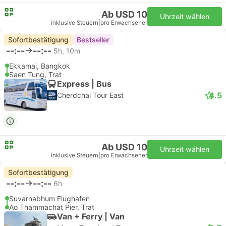
Ab USD 10
Uhrzeit wählen
inklusive Steuern
|
pro Erwachsener
Sofortbestätigung
Bestseller
--:--
--:--
5h, 10m
Ekkamai, Bangkok
Saen Tung, Trat
Express | Bus
4.5
Cherdchai Tour East
Ab USD 10
Uhrzeit wählen
inklusive Steuern
|
pro Erwachsener
Sofortbestätigung
--:--
--:--
6h
Suvarnabhum Flughafen
Ao Thammachat Pier, Trat
Van + Ferry | Van