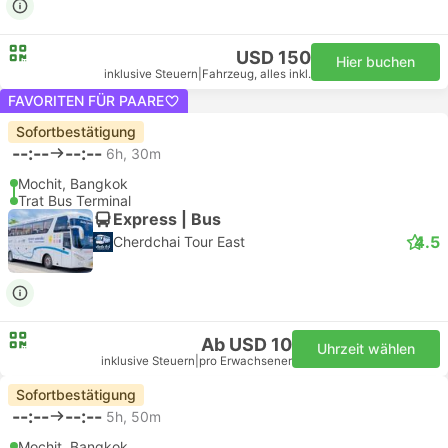
USD 150
Hier buchen
inklusive Steuern
|
Fahrzeug, alles inkl.
FAVORITEN FÜR PAARE
Sofortbestätigung
--:--
--:--
6h, 30m
Mochit, Bangkok
Trat Bus Terminal
Express | Bus
4.5
Cherdchai Tour East
Ab USD 10
Uhrzeit wählen
inklusive Steuern
|
pro Erwachsener
Sofortbestätigung
--:--
--:--
5h, 50m
Mochit, Bangkok