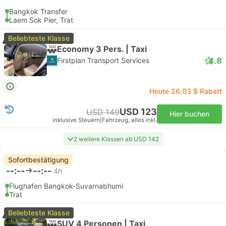
Bangkok Transfer
Laem Sok Pier, Trat
Beliebteste Klasse
Economy 3 Pers. | Taxi
4.8
Firstplan Transport Services
Heute 26,03 $ Rabatt
USD 123
USD 149
Hier buchen
inklusive Steuern
|
Fahrzeug, alles inkl.
2 weitere Klassen ab USD 142
Sofortbestätigung
--:--
--:--
4h
Flughafen Bangkok-Suvarnabhumi
Trat
Beliebteste Klasse
SUV 4 Personen | Taxi