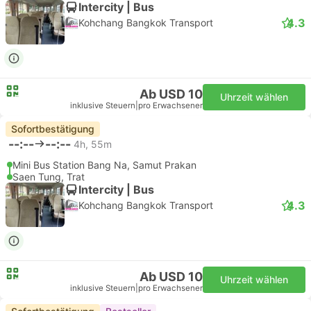
Intercity | Bus
4.3
Kohchang Bangkok Transport
Ab USD 10
Uhrzeit wählen
inklusive Steuern
|
pro Erwachsener
Sofortbestätigung
--:--
--:--
4h, 55m
Mini Bus Station Bang Na, Samut Prakan
Saen Tung, Trat
Intercity | Bus
4.3
Kohchang Bangkok Transport
Ab USD 10
Uhrzeit wählen
inklusive Steuern
|
pro Erwachsener