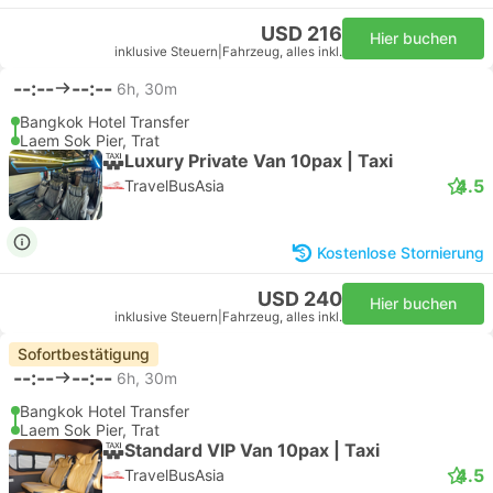
USD 216
Hier buchen
inklusive Steuern
|
Fahrzeug, alles inkl.
--:--
--:--
6h, 30m
Bangkok Hotel Transfer
Laem Sok Pier, Trat
Luxury Private Van 10pax | Taxi
4.5
TravelBusAsia
Kostenlose Stornierung
USD 240
Hier buchen
inklusive Steuern
|
Fahrzeug, alles inkl.
Sofortbestätigung
--:--
--:--
6h, 30m
Bangkok Hotel Transfer
Laem Sok Pier, Trat
Standard VIP Van 10pax | Taxi
4.5
TravelBusAsia