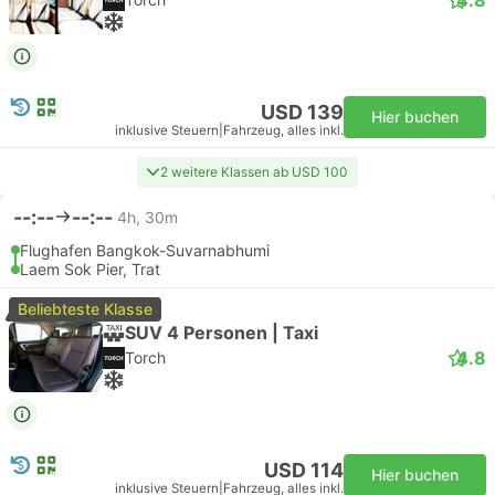
USD 139
Hier buchen
inklusive Steuern
|
Fahrzeug, alles inkl.
2 weitere Klassen ab USD 100
--:--
--:--
4h, 30m
Flughafen Bangkok-Suvarnabhumi
Laem Sok Pier, Trat
Beliebteste Klasse
SUV 4 Personen | Taxi
4.8
Torch
USD 114
Hier buchen
inklusive Steuern
|
Fahrzeug, alles inkl.