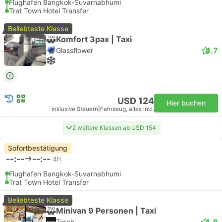
Flughafen Bangkok-Suvarnabhumi
Trat Town Hotel Transfer
Beliebteste Klasse
Komfort 3pax | Taxi
4.7
Glassflower
USD 124
Hier buchen
inklusive Steuern
|
Fahrzeug, alles inkl.
2 weitere Klassen ab USD 154
Sofortbestätigung
--:--
--:--
4h
Flughafen Bangkok-Suvarnabhumi
Trat Town Hotel Transfer
Beliebteste Klasse
Minivan 9 Personen | Taxi
4.8
Torch