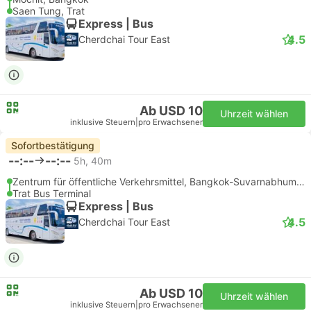
Saen Tung, Trat
Express | Bus
4.5
Cherdchai Tour East
Ab USD 10
Uhrzeit wählen
inklusive Steuern
|
pro Erwachsener
Sofortbestätigung
--:--
--:--
5h, 40m
Zentrum für öffentliche Verkehrsmittel, Bangkok-Suvarnabhumi Flughafen
Trat Bus Terminal
Express | Bus
4.5
Cherdchai Tour East
Ab USD 10
Uhrzeit wählen
inklusive Steuern
|
pro Erwachsener