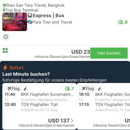
Khao San Tara Travel, Bangkok
Trat Bus Terminal
Express | Bus
3.9
Tara Tour and Travel
USD 23
Hier buchen
inklusive Steuern
|
pro Erwachsener
Sofort
Last Minute buchen?
Sofortige Bestätigung für unsere besten Empfehlungen
4.7
Flug
Flug
11:40
BKK Flughafen Suvarnabhumi, Bangkok
16:15
1h
Economy | Bangkok Airways
1h
Economy | Bangkok 
12:40
TDX Flughafen Trat
17:15
TDX Flughafen Tra
Ankunft am Di, 11. Aug.
Ankunft am Di, 11. Au
USD 137
U
inklusive Steuern
|
pro Erwachsener
inklusive Steuern
|
pro 