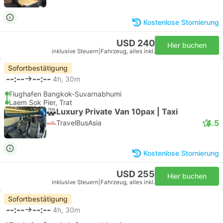
Kostenlose Stornierung
USD 240
Hier buchen
inklusive Steuern
|
Fahrzeug, alles inkl.
Sofortbestätigung
--:--
--:--
4h, 30m
Flughafen Bangkok-Suvarnabhumi
Laem Sok Pier, Trat
Luxury Private Van 10pax | Taxi
4.5
TravelBusAsia
Kostenlose Stornierung
USD 255
Hier buchen
inklusive Steuern
|
Fahrzeug, alles inkl.
Sofortbestätigung
--:--
--:--
4h, 30m