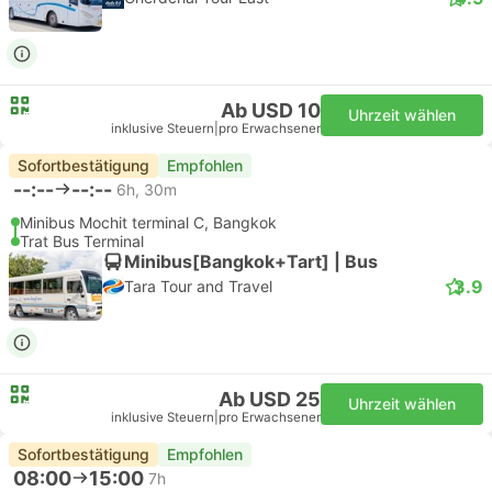
Ab USD 10
Uhrzeit wählen
inklusive Steuern
|
pro Erwachsener
Sofortbestätigung
Empfohlen
--:--
--:--
6h, 30m
Minibus Mochit terminal C, Bangkok
Trat Bus Terminal
Minibus[Bangkok+Tart] | Bus
3.9
Tara Tour and Travel
Ab USD 25
Uhrzeit wählen
inklusive Steuern
|
pro Erwachsener
Sofortbestätigung
Empfohlen
08:00
15:00
7h