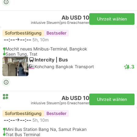
Ab USD 10
Uhrzeit wählen
inklusive Steuern
|
pro Erwachsener
Sofortbestätigung
Bestseller
--:--
--:--
5h, 10m
Mochit neues Minibus-Terminal, Bangkok
Saen Tung, Trat
Intercity | Bus
4.3
Kohchang Bangkok Transport
Ab USD 10
Uhrzeit wählen
inklusive Steuern
|
pro Erwachsener
Sofortbestätigung
Bestseller
--:--
--:--
5h, 10m
Mini Bus Station Bang Na, Samut Prakan
Trat Bus Terminal