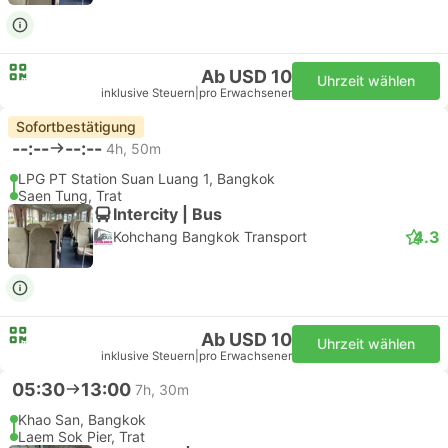
Ab USD 10
Uhrzeit wählen
inklusive Steuern
|
pro Erwachsener
Sofortbestätigung
--:--
--:--
4h, 50m
LPG PT Station Suan Luang 1, Bangkok
Saen Tung, Trat
Intercity | Bus
4.3
Kohchang Bangkok Transport
Ab USD 10
Uhrzeit wählen
inklusive Steuern
|
pro Erwachsener
05:30
13:00
7h, 30m
Khao San, Bangkok
Laem Sok Pier, Trat