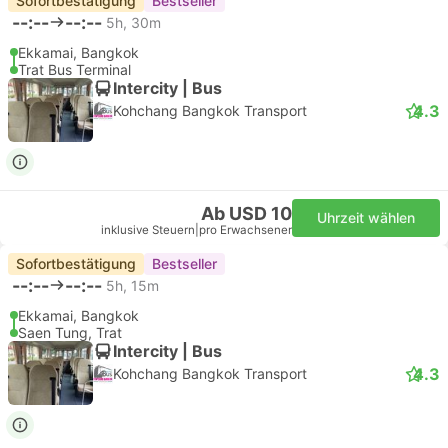
Sofortbestätigung
Bestseller
--:--
--:--
5h, 30m
Ekkamai, Bangkok
Trat Bus Terminal
Intercity | Bus
4.3
Kohchang Bangkok Transport
Ab USD 10
Uhrzeit wählen
inklusive Steuern
|
pro Erwachsener
Sofortbestätigung
Bestseller
--:--
--:--
5h, 15m
Ekkamai, Bangkok
Saen Tung, Trat
Intercity | Bus
4.3
Kohchang Bangkok Transport