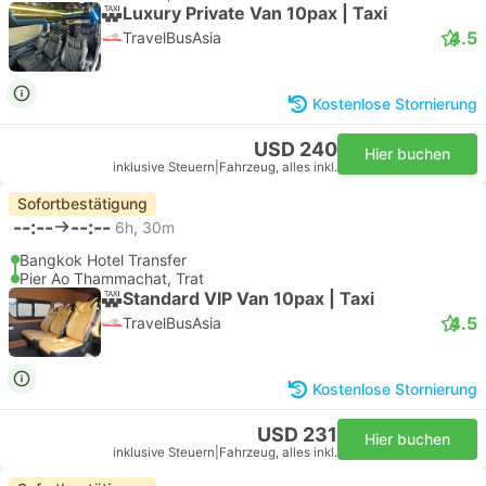
Luxury Private Van 10pax | Taxi
4.5
TravelBusAsia
Kostenlose Stornierung
USD 240
Hier buchen
inklusive Steuern
|
Fahrzeug, alles inkl.
Sofortbestätigung
--:--
--:--
6h, 30m
Bangkok Hotel Transfer
Pier Ao Thammachat, Trat
Standard VIP Van 10pax | Taxi
4.5
TravelBusAsia
Kostenlose Stornierung
USD 231
Hier buchen
inklusive Steuern
|
Fahrzeug, alles inkl.