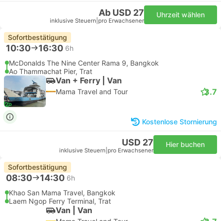
Ab USD 27
Uhrzeit wählen
inklusive Steuern
|
pro Erwachsener
Sofortbestätigung
10:30
16:30
6h
McDonalds The Nine Center Rama 9, Bangkok
Ao Thammachat Pier, Trat
Van + Ferry | Van
3.7
Mama Travel and Tour
Kostenlose Stornierung
USD 27
Hier buchen
inklusive Steuern
|
pro Erwachsener
Sofortbestätigung
08:30
14:30
6h
Khao San Mama Travel, Bangkok
Laem Ngop Ferry Terminal, Trat
Van | Van