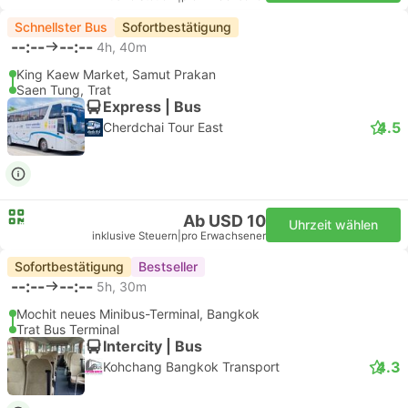
Schnellster Bus
Sofortbestätigung
--:--
--:--
4h, 40m
King Kaew Market, Samut Prakan
Saen Tung, Trat
Express | Bus
4.5
Cherdchai Tour East
Ab USD 10
Uhrzeit wählen
inklusive Steuern
|
pro Erwachsener
Sofortbestätigung
Bestseller
--:--
--:--
5h, 30m
Mochit neues Minibus-Terminal, Bangkok
Trat Bus Terminal
Intercity | Bus
4.3
Kohchang Bangkok Transport