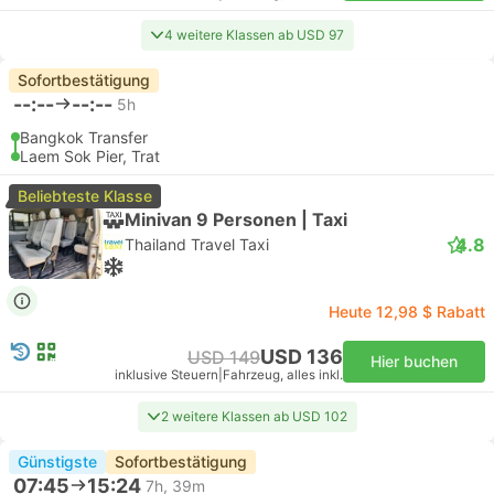
4 weitere Klassen ab USD 97
Sofortbestätigung
--:--
--:--
5h
Bangkok Transfer
Laem Sok Pier, Trat
Beliebteste Klasse
Minivan 9 Personen | Taxi
4.8
Thailand Travel Taxi
Heute 12,98 $ Rabatt
USD 136
USD 149
Hier buchen
inklusive Steuern
|
Fahrzeug, alles inkl.
2 weitere Klassen ab USD 102
Günstigste
Sofortbestätigung
07:45
15:24
7h, 39m