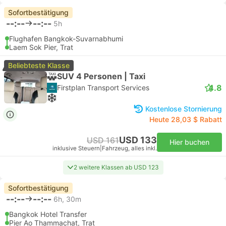
Sofortbestätigung
--:--
--:--
5h
Flughafen Bangkok-Suvarnabhumi
Laem Sok Pier, Trat
Beliebteste Klasse
SUV 4 Personen | Taxi
4.8
Firstplan Transport Services
Kostenlose Stornierung
Heute 28,03 $ Rabatt
USD 133
USD 161
Hier buchen
inklusive Steuern
|
Fahrzeug, alles inkl.
2 weitere Klassen ab USD 123
Sofortbestätigung
--:--
--:--
6h, 30m
Bangkok Hotel Transfer
Pier Ao Thammachat, Trat