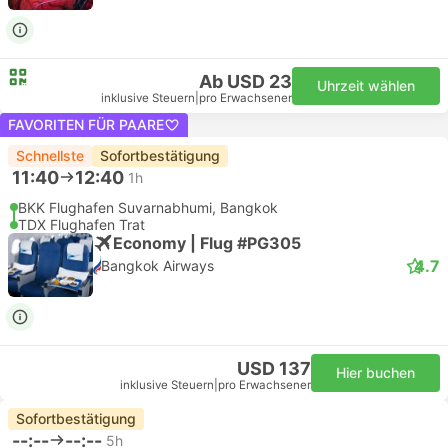
Ab USD 23
Uhrzeit wählen
inklusive Steuern
|
pro Erwachsener
FAVORITEN FÜR PAARE
Schnellste
Sofortbestätigung
11:40
12:40
1h
BKK Flughafen Suvarnabhumi, Bangkok
TDX Flughafen Trat
Economy | Flug #PG305
4.7
Bangkok Airways
USD 137
Hier buchen
inklusive Steuern
|
pro Erwachsener
Sofortbestätigung
--:--
--:--
5h