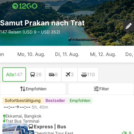
Samut Prakan nach Trat
147 Reisen (USD 9 – USD 352)
en
Mo, 10. Aug.
Di, 11. Aug.
Mi, 12. Aug.
Do,
Alle
147
26
9
2
110
Empfohlen
Filter
Sofortbestätigung
Bestseller
Empfohlen
--:--
--:--
5h, 40m
Ekkamai, Bangkok
Trat Bus Terminal
Express | Bus
4.5
Cherdchai Tour East