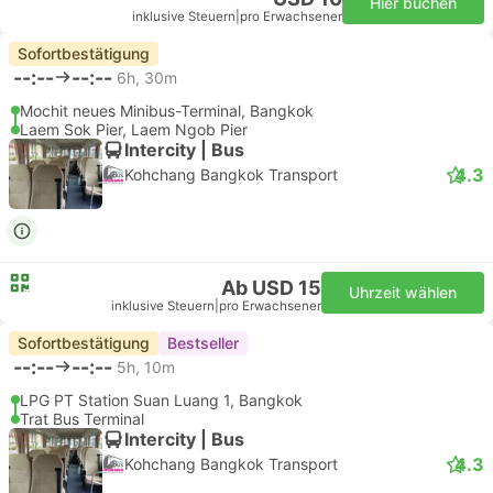
Hier buchen
inklusive Steuern
|
pro Erwachsener
Sofortbestätigung
--:--
--:--
6h, 30m
Mochit neues Minibus-Terminal, Bangkok
Laem Sok Pier, Laem Ngob Pier
Intercity | Bus
4.3
Kohchang Bangkok Transport
Ab USD 15
Uhrzeit wählen
inklusive Steuern
|
pro Erwachsener
Sofortbestätigung
Bestseller
--:--
--:--
5h, 10m
LPG PT Station Suan Luang 1, Bangkok
Trat Bus Terminal
Intercity | Bus
4.3
Kohchang Bangkok Transport