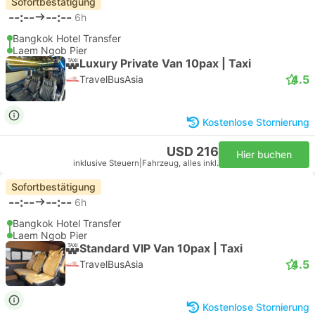
Sofortbestätigung
--:--
--:--
6h
Bangkok Hotel Transfer
Laem Ngob Pier
Luxury Private Van 10pax | Taxi
4.5
TravelBusAsia
Kostenlose Stornierung
USD 216
Hier buchen
inklusive Steuern
|
Fahrzeug, alles inkl.
Sofortbestätigung
--:--
--:--
6h
Bangkok Hotel Transfer
Laem Ngob Pier
Standard VIP Van 10pax | Taxi
4.5
TravelBusAsia
Kostenlose Stornierung