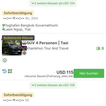
3 weitere Klassen ab USD 134
Sofortbestätigung
--:--
--:--
4h, 30m
Flughafen Bangkok-Suvarnabhumi
Laem Ngop, Trat
Beliebteste Klasse
SUV 4 Personen | Taxi
4.9
Khamkhun Tour And Travel
USD 115
Hier buchen
inklusive Steuern
|
Fahrzeug, alles inkl.
2 weitere Klassen ab USD 108
Sofortbestätigung
--:--
--:--
5h