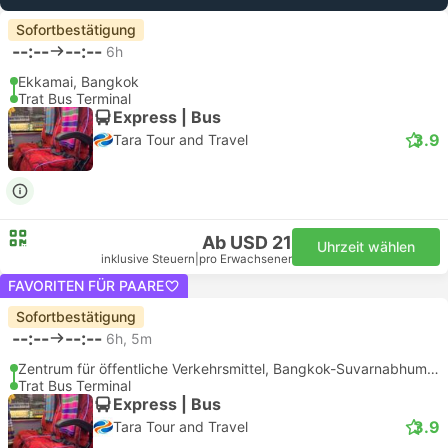
Sofortbestätigung
--:--
--:--
6h
Ekkamai, Bangkok
Trat Bus Terminal
Express | Bus
3.9
Tara Tour and Travel
Ab USD 21
Uhrzeit wählen
inklusive Steuern
|
pro Erwachsener
FAVORITEN FÜR PAARE
Sofortbestätigung
--:--
--:--
6h, 5m
Zentrum für öffentliche Verkehrsmittel, Bangkok-Suvarnabhumi Flughafen
Trat Bus Terminal
Express | Bus
3.9
Tara Tour and Travel