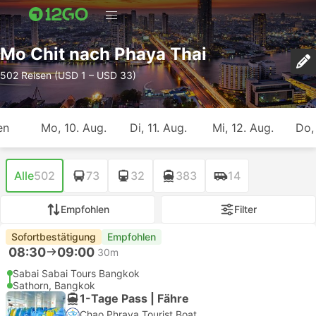
Mo Chit nach Phaya Thai
502 Reisen (USD 1 – USD 33)
en
Mo, 10. Aug.
Di, 11. Aug.
Mi, 12. Aug.
Do,
Alle
502
73
32
383
14
Empfohlen
Filter
Sofortbestätigung
Empfohlen
08:30
09:00
30m
Sabai Sabai Tours Bangkok
Sathorn, Bangkok
1-Tage Pass | Fähre
Chao Phraya Tourist Boat