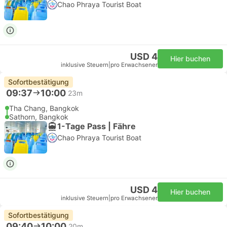
Chao Phraya Tourist Boat
USD 4
Hier buchen
inklusive Steuern
|
pro Erwachsener
Sofortbestätigung
09:37
10:00
23m
Tha Chang, Bangkok
Sathorn, Bangkok
1-Tage Pass | Fähre
Chao Phraya Tourist Boat
USD 4
Hier buchen
inklusive Steuern
|
pro Erwachsener
Sofortbestätigung
09:40
10:00
20m