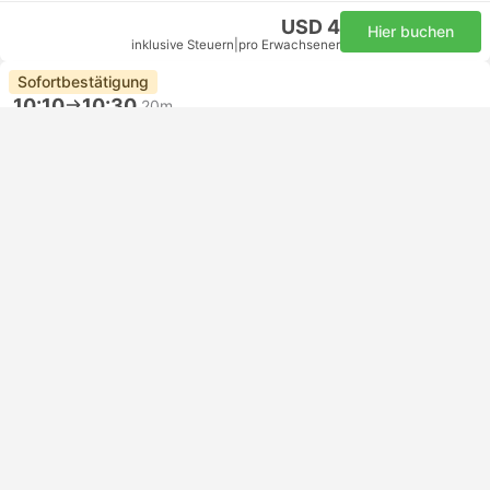
USD 4
Hier buchen
inklusive Steuern
|
pro Erwachsener
Sofortbestätigung
10:10
10:30
20m
Wat Arun, Bangkok
Sathorn, Bangkok
1-Tage Pass | Fähre
Chao Phraya Tourist Boat
USD 4
Hier buchen
inklusive Steuern
|
pro Erwachsener
Sofortbestätigung
10:13
10:30
17m
Rajinee, Bangkok
Sathorn, Bangkok
1-Tage Pass | Fähre
Chao Phraya Tourist Boat