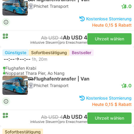
4.0
Phichet Transport
Kostenlose Stornierung
Heute 0,15 $ Rabatt
Ab USD 4
Ab USD 4
Uhrzeit wählen
inklusive Steuern
|
pro Erwachsener
Günstigste
Sofortbestätigung
Bestseller
--:--
--:--
1h, 20m
Flughafen Krabi
Nopparat Thara Pier, Ao Nang
Flughafentransfer | Van
4.0
Phichet Transport
Kostenlose Stornierung
Heute 0,15 $ Rabatt
Ab USD 4
Ab USD 4
Uhrzeit wählen
inklusive Steuern
|
pro Erwachsener
Sofortbestätigung