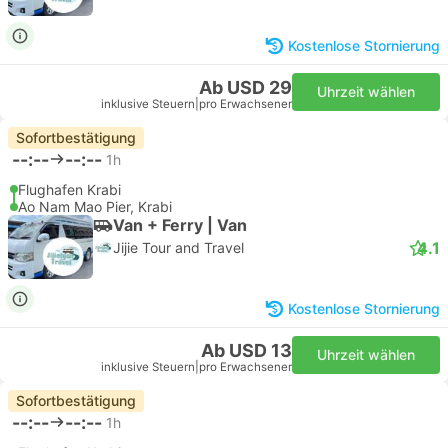
Kostenlose Stornierung
Ab USD 29
Uhrzeit wählen
inklusive Steuern
|
pro Erwachsener
Sofortbestätigung
--:--
--:--
1h
Flughafen Krabi
Ao Nam Mao Pier, Krabi
Van + Ferry | Van
4.1
Jijie Tour and Travel
Kostenlose Stornierung
Ab USD 13
Uhrzeit wählen
inklusive Steuern
|
pro Erwachsener
Sofortbestätigung
--:--
--:--
1h