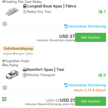
Floating Pier East Railay
Longtail Boat 4pax | Fähre
4.7
Railay Eco Tour
Kostenlose Stornierung
USD 37
Hier buchen
inklusive Steuern
|
pro Kabine
Sofortbestätigung
--:--
--:--
30m
Flughafen Krabi
Ao Nang
Komfort 3pax | Taxi
4.0
Phichet Transport
Kostenlose Stornierung
Heute 0,76 $ Rabatt
USD 21
USD 22
Hier buchen
inklusive Steuern
|
Fahrzeug, alles inkl.