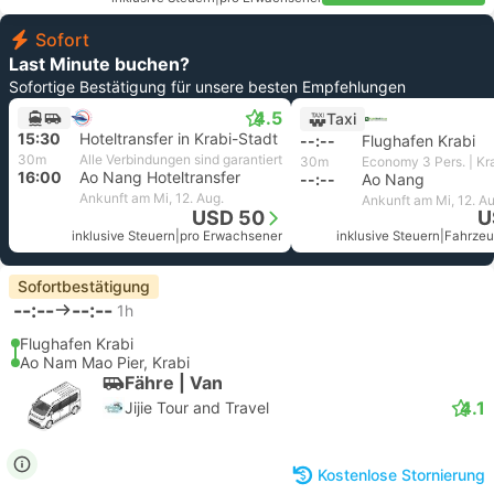
Sofort
Last Minute buchen?
Sofortige Bestätigung für unsere besten Empfehlungen
4.5
Taxi
15:30
Hoteltransfer in Krabi-Stadt
--:--
Flughafen Krabi
30m
Alle Verbindungen sind garantiert
30m
Economy 3 Pers. | Kr
16:00
Ao Nang Hoteltransfer
--:--
Ao Nang
Ankunft am Mi, 12. Aug.
Ankunft am Mi, 12. Au
USD 50
U
inklusive Steuern
|
pro Erwachsener
inklusive Steuern
|
Fahrzeug
Sofortbestätigung
--:--
--:--
1h
Flughafen Krabi
Ao Nam Mao Pier, Krabi
Fähre | Van
4.1
Jijie Tour and Travel
Kostenlose Stornierung