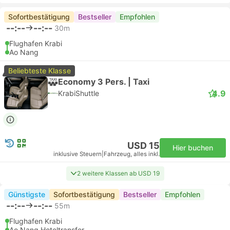
Sofortbestätigung
Bestseller
Empfohlen
--:--
--:--
30m
Flughafen Krabi
Ao Nang
Beliebteste Klasse
Economy 3 Pers. | Taxi
4.9
KrabiShuttle
USD 15
Hier buchen
inklusive Steuern
|
Fahrzeug, alles inkl.
2 weitere Klassen ab USD 19
Günstigste
Sofortbestätigung
Bestseller
Empfohlen
--:--
--:--
55m
Flughafen Krabi
Ao Nang Hoteltransfer