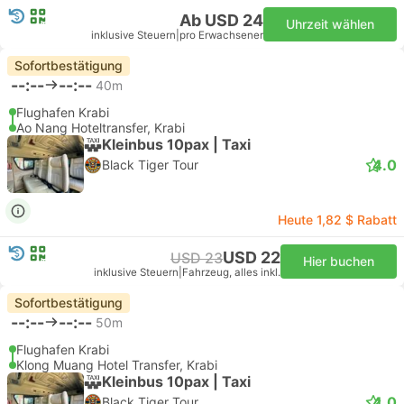
Ab USD 24
Uhrzeit wählen
inklusive Steuern
|
pro Erwachsener
Sofortbestätigung
--:--
--:--
40m
Flughafen Krabi
Ao Nang Hoteltransfer, Krabi
Kleinbus 10pax | Taxi
4.0
Black Tiger Tour
Heute 1,82 $ Rabatt
USD 22
USD 23
Hier buchen
inklusive Steuern
|
Fahrzeug, alles inkl.
Sofortbestätigung
--:--
--:--
50m
Flughafen Krabi
Klong Muang Hotel Transfer, Krabi
Kleinbus 10pax | Taxi
4.0
Black Tiger Tour