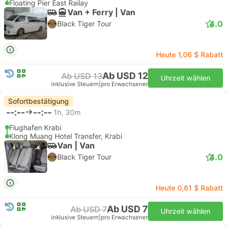
Floating Pier East Railay
Van + Ferry | Van
4.0
Black Tiger Tour
Heute 1,06 $ Rabatt
Ab USD 12
Ab USD 13
Uhrzeit wählen
inklusive Steuern
|
pro Erwachsener
Sofortbestätigung
--:--
--:--
1h, 30m
Flughafen Krabi
Klong Muang Hotel Transfer, Krabi
Van | Van
4.0
Black Tiger Tour
Heute 0,61 $ Rabatt
Ab USD 7
Ab USD 7
Uhrzeit wählen
inklusive Steuern
|
pro Erwachsener