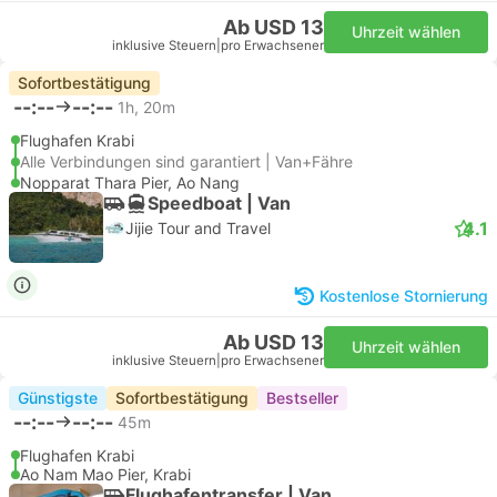
Ab USD 13
Uhrzeit wählen
inklusive Steuern
|
pro Erwachsener
Sofortbestätigung
--:--
--:--
1h, 20m
Flughafen Krabi
Alle Verbindungen sind garantiert | Van+Fähre
Nopparat Thara Pier, Ao Nang
Speedboat | Van
4.1
Jijie Tour and Travel
Kostenlose Stornierung
Ab USD 13
Uhrzeit wählen
inklusive Steuern
|
pro Erwachsener
Günstigste
Sofortbestätigung
Bestseller
--:--
--:--
45m
Flughafen Krabi
Ao Nam Mao Pier, Krabi
Flughafentransfer | Van