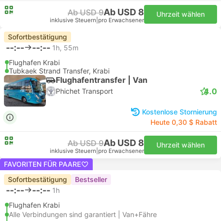
Ab USD 8
Ab USD 9
Uhrzeit wählen
inklusive Steuern
|
pro Erwachsener
Sofortbestätigung
--:--
--:--
1h, 55m
Flughafen Krabi
Tubkaek Strand Transfer, Krabi
Flughafentransfer | Van
4.0
Phichet Transport
Kostenlose Stornierung
Heute 0,30 $ Rabatt
Ab USD 8
Ab USD 9
Uhrzeit wählen
inklusive Steuern
|
pro Erwachsener
FAVORITEN FÜR PAARE
Sofortbestätigung
Bestseller
--:--
--:--
1h
Flughafen Krabi
Alle Verbindungen sind garantiert | Van+Fähre