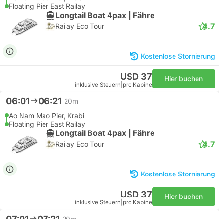
Floating Pier East Railay
Longtail Boat 4pax | Fähre
4.7
Railay Eco Tour
Kostenlose Stornierung
USD 37
Hier buchen
inklusive Steuern
|
pro Kabine
06:01
06:21
20m
Ao Nam Mao Pier, Krabi
Floating Pier East Railay
Longtail Boat 4pax | Fähre
4.7
Railay Eco Tour
Kostenlose Stornierung
USD 37
Hier buchen
inklusive Steuern
|
pro Kabine
07:01
07:21
20m