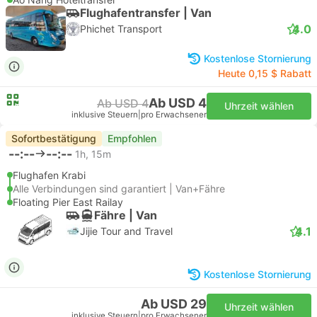
Flughafentransfer | Van
4.0
Phichet Transport
Kostenlose Stornierung
Heute 0,15 $ Rabatt
Ab USD 4
Ab USD 4
Uhrzeit wählen
inklusive Steuern
|
pro Erwachsener
Sofortbestätigung
Empfohlen
--:--
--:--
1h, 15m
Flughafen Krabi
Alle Verbindungen sind garantiert | Van+Fähre
Floating Pier East Railay
Fähre | Van
4.1
Jijie Tour and Travel
Kostenlose Stornierung
Ab USD 29
Uhrzeit wählen
inklusive Steuern
|
pro Erwachsener