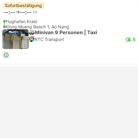
Sofortbestätigung
--:--
--:--
1h
Flughafen Krabi
Klong Muang Beach 1, Ao Nang
Minivan 9 Personen | Taxi
4.5
RTC Transport
USD 34
Hier buchen
inklusive Steuern
|
Fahrzeug, alles inkl.
Sofortbestätigung
--:--
--:--
1h
Flughafen Krabi
Klong Muang Beach 1, Ao Nang
Comfort 4pax | Taxi
4.5
RTC Transport