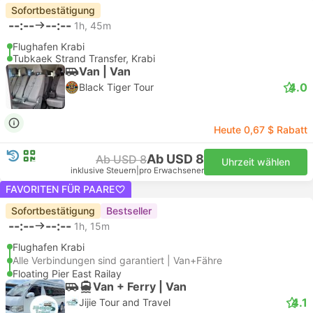
Sofortbestätigung
--:--
--:--
1h, 45m
Flughafen Krabi
Tubkaek Strand Transfer, Krabi
Van | Van
4.0
Black Tiger Tour
Heute 0,67 $ Rabatt
Ab USD 8
Ab USD 8
Uhrzeit wählen
inklusive Steuern
|
pro Erwachsener
FAVORITEN FÜR PAARE
Sofortbestätigung
Bestseller
--:--
--:--
1h, 15m
Flughafen Krabi
Alle Verbindungen sind garantiert | Van+Fähre
Floating Pier East Railay
Van + Ferry | Van
4.1
Jijie Tour and Travel