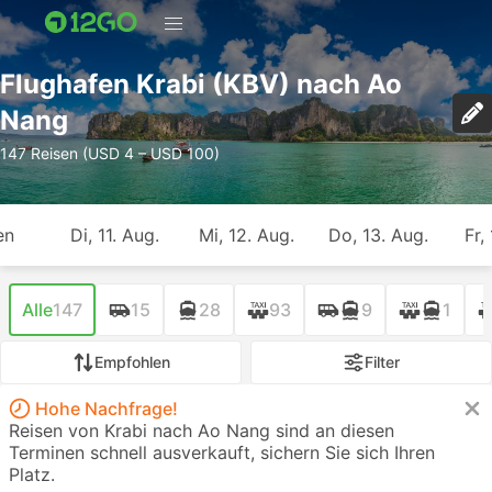
Flughafen Krabi (KBV) nach Ao
Nang
147 Reisen (USD 4 – USD 100)
en
Di, 11. Aug.
Mi, 12. Aug.
Do, 13. Aug.
Fr,
Alle
147
15
28
93
9
1
Empfohlen
Filter
Hohe Nachfrage!
Reisen von Krabi nach Ao Nang sind an diesen
Terminen schnell ausverkauft, sichern Sie sich Ihren
Platz.