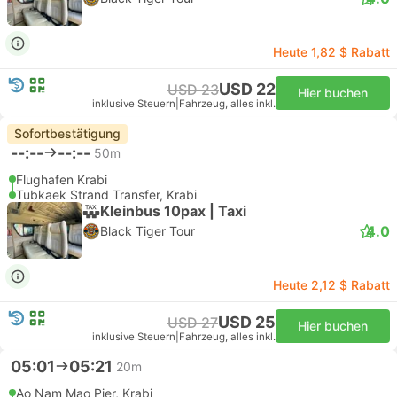
Heute 1,82 $ Rabatt
USD 22
USD 23
Hier buchen
inklusive Steuern
|
Fahrzeug, alles inkl.
Sofortbestätigung
--:--
--:--
50m
Flughafen Krabi
Tubkaek Strand Transfer, Krabi
Kleinbus 10pax | Taxi
4.0
Black Tiger Tour
Heute 2,12 $ Rabatt
USD 25
USD 27
Hier buchen
inklusive Steuern
|
Fahrzeug, alles inkl.
05:01
05:21
20m
Ao Nam Mao Pier, Krabi