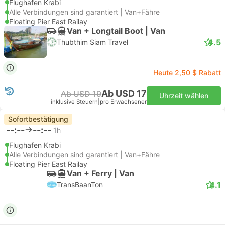
Flughafen Krabi
Alle Verbindungen sind garantiert | Van+Fähre
Floating Pier East Railay
Van + Longtail Boot | Van
4.5
Thubthim Siam Travel
Heute 2,50 $ Rabatt
Ab USD 17
Ab USD 19
Uhrzeit wählen
inklusive Steuern
|
pro Erwachsener
Sofortbestätigung
--:--
--:--
1h
Flughafen Krabi
Alle Verbindungen sind garantiert | Van+Fähre
Floating Pier East Railay
Van + Ferry | Van
4.1
TransBaanTon