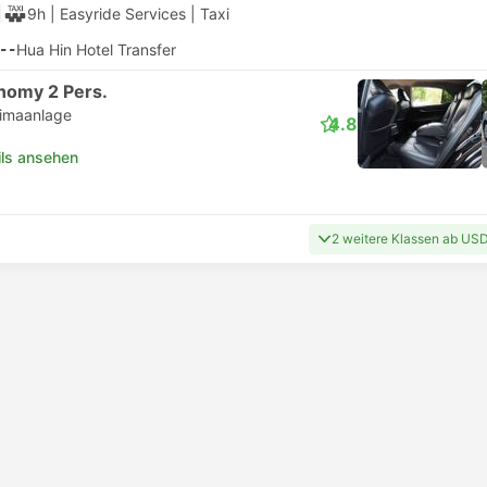
9h
| Easyride Services
|
Taxi
--
Hua Hin Hotel Transfer
nomy 2 Pers.
limaanlage
4.8
ils ansehen
2 weitere Klassen ab US