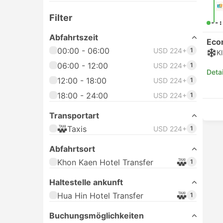
Filter
--:
Abfahrtszeit
Eco
00:00 - 06:00
USD 224+
1
K
06:00 - 12:00
USD 224+
1
Deta
12:00 - 18:00
USD 224+
1
18:00 - 24:00
USD 224+
1
Transportart
Taxis
USD 224+
1
Abfahrtsort
Khon Kaen Hotel Transfer
1
Haltestelle ankunft
Hua Hin Hotel Transfer
1
Buchungsmöglichkeiten