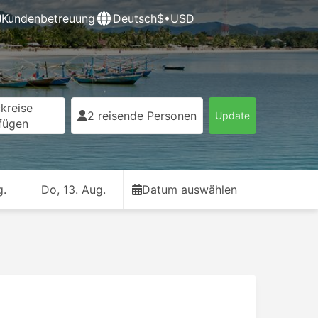
Kundenbetreuung
Deutsch
$•USD
kreise
2 reisende Personen
Update
fügen
g.
Do, 13. Aug.
Datum auswählen