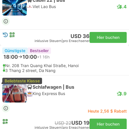
4.4
Viet Lao Bus
USD 36
Hier buchen
inklusive Steuern
|
pro Erwachsener
Günstigste
Bestseller
18:00
10:00
+1
16h
Nr. 208 Tran Quang Khai Straße, Hanoi
3 Thang 2 street, Da Nang
Beliebteste Klasse
Schlafwagen | Bus
3.9
King Express Bus
Heute 2,56 $ Rabatt
USD 19
USD 22
Hier buchen
inklusive Steuern
|
pro Erwachsener