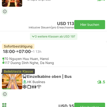
USD 113
Hier buchen
inklusive Steuern
|
pro Erwachsener
3 weitere Klassen ab USD 197
Sofortbestätigung
18:00
07:00
+1
13h
70 Nguyen Huu Huan, Hanoi
117 Duong Dinh Nghe, Da Nang
Beliebteste Klasse
Einzelkabine oben | Bus
4.5
HK Buslines
USD 35