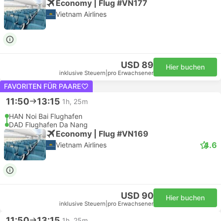
Economy | Flug #VN177
Vietnam Airlines
USD 89
Hier buchen
inklusive Steuern
|
pro Erwachsener
FAVORITEN FÜR PAARE
11:50
13:15
1h, 25m
HAN Noi Bai Flughafen
DAD Flughafen Da Nang
Economy | Flug #VN169
4.6
Vietnam Airlines
USD 90
Hier buchen
inklusive Steuern
|
pro Erwachsener
11:50
13:15
1h, 25m