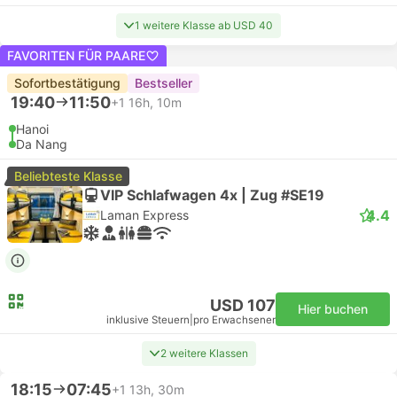
1 weitere Klasse ab USD 40
FAVORITEN FÜR PAARE
Sofortbestätigung
Bestseller
19:40
11:50
+1
16h, 10m
Hanoi
Da Nang
Beliebteste Klasse
VIP Schlafwagen 4x | Zug #SE19
4.4
Laman Express
USD 107
Hier buchen
inklusive Steuern
|
pro Erwachsener
2 weitere Klassen
18:15
07:45
+1
13h, 30m