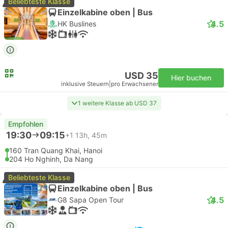
Beliebteste Klasse
Einzelkabine oben | Bus
4.5
HK Buslines
USD 35
Hier buchen
inklusive Steuern
|
pro Erwachsener
1 weitere Klasse ab USD 37
Empfohlen
19:30
09:15
+1
13h, 45m
160 Tran Quang Khai, Hanoi
204 Ho Nghinh, Da Nang
Beliebteste Klasse
Einzelkabine oben | Bus
4.5
G8 Sapa Open Tour