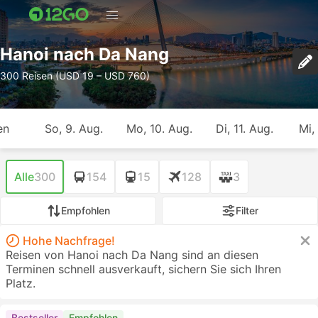
Hanoi nach Da Nang
300 Reisen (USD 19 – USD 760)
en
So, 9. Aug.
Mo, 10. Aug.
Di, 11. Aug.
Mi,
Alle
300
154
15
128
3
Empfohlen
Filter
Hohe Nachfrage!
Reisen von Hanoi nach Da Nang sind an diesen
Terminen schnell ausverkauft, sichern Sie sich Ihren
Platz.
Bestseller
Empfohlen