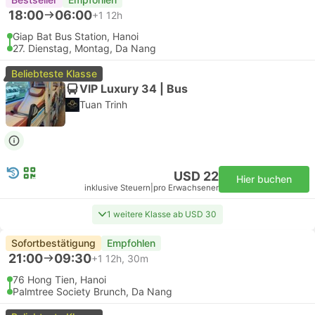
18:00
06:00
+1
12h
Giap Bat Bus Station, Hanoi
27. Dienstag, Montag, Da Nang
Beliebteste Klasse
VIP Luxury 34 | Bus
Tuan Trinh
USD 22
Hier buchen
inklusive Steuern
|
pro Erwachsener
1 weitere Klasse ab USD 30
Sofortbestätigung
Empfohlen
21:00
09:30
+1
12h, 30m
76 Hong Tien, Hanoi
Palmtree Society Brunch, Da Nang