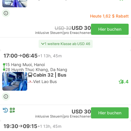
Heute 1,62 $ Rabatt
USD 30
USD 32
Hier buchen
inklusive Steuern
|
pro Erwachsener
1 weitere Klasse ab USD 46
17:00
06:45
+1
13h, 45m
15 Hang Muoi, Hanoi
28 Huynh Thuc Khang, Da Nang
Cabin 32 | Bus
4.4
Viet Lao Bus
USD 30
Hier buchen
inklusive Steuern
|
pro Erwachsener
19:30
09:15
+1
13h, 45m