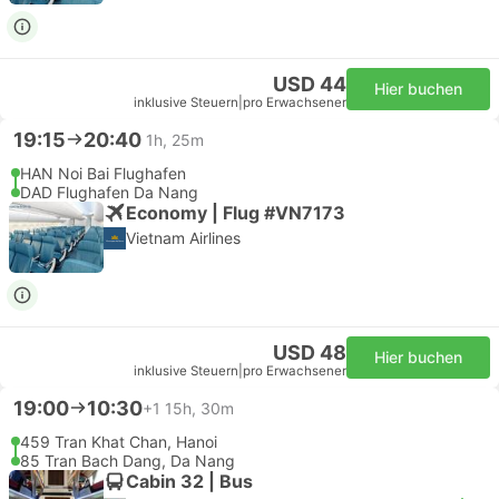
USD 44
Hier buchen
inklusive Steuern
|
pro Erwachsener
19:15
20:40
1h, 25m
HAN Noi Bai Flughafen
DAD Flughafen Da Nang
Economy | Flug #VN7173
Vietnam Airlines
USD 48
Hier buchen
inklusive Steuern
|
pro Erwachsener
19:00
10:30
+1
15h, 30m
459 Tran Khat Chan, Hanoi
85 Tran Bach Dang, Da Nang
Cabin 32 | Bus