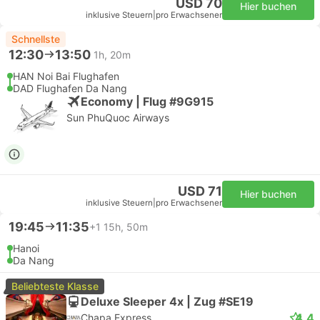
USD 70
Hier buchen
inklusive Steuern
|
pro Erwachsener
Schnellste
12:30
13:50
1h, 20m
HAN Noi Bai Flughafen
DAD Flughafen Da Nang
Economy | Flug #9G915
Sun PhuQuoc Airways
USD 71
Hier buchen
inklusive Steuern
|
pro Erwachsener
19:45
11:35
+1
15h, 50m
Hanoi
Da Nang
Beliebteste Klasse
Deluxe Sleeper 4x | Zug #SE19
4.4
Chapa Express