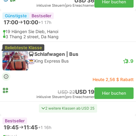
USD 36
Hier buchen
inklusive Steuern
|
pro Erwachsener
Günstigste
Bestseller
17:00
10:00
+1
17h
19 Hängen Sie Dieb, Hanoi
3 Thang 2 street, Da Nang
Beliebteste Klasse
Schlafwagen | Bus
3.9
King Express Bus
Heute 2,56 $ Rabatt
USD 19
USD 22
Hier buchen
inklusive Steuern
|
pro Erwachsener
2 weitere Klassen ab USD 25
Bestseller
19:45
11:45
+1
16h