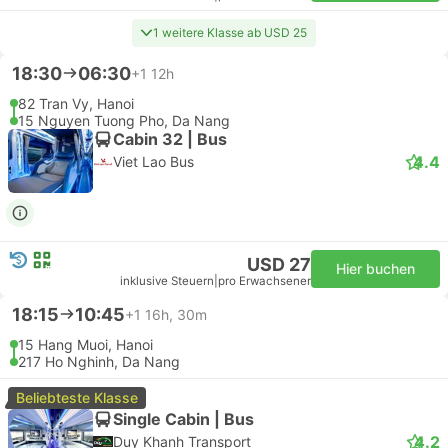
1 weitere Klasse ab USD 25
18:30
06:30
+1
12h
82 Tran Vy, Hanoi
15 Nguyen Tuong Pho, Da Nang
Cabin 32 | Bus
4.4
Viet Lao Bus
USD 27
Hier buchen
inklusive Steuern
|
pro Erwachsener
18:15
10:45
+1
16h, 30m
15 Hang Muoi, Hanoi
217 Ho Nghinh, Da Nang
Beliebteste Klasse
Single Cabin | Bus
4.2
Duy Khanh Transport