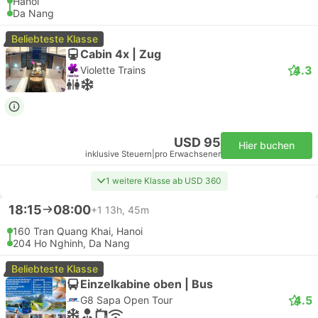
Hanoi
Da Nang
Beliebteste Klasse
Cabin 4x | Zug
4.3
Violette Trains
USD 95
Hier buchen
inklusive Steuern
|
pro Erwachsener
1 weitere Klasse ab USD 360
18:15
08:00
+1
13h, 45m
160 Tran Quang Khai, Hanoi
204 Ho Nghinh, Da Nang
Beliebteste Klasse
Einzelkabine oben | Bus
4.5
G8 Sapa Open Tour