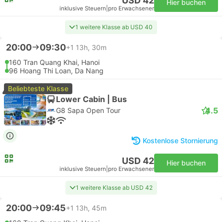
USD 42
Hier buchen
inklusive Steuern
|
pro Erwachsener
1 weitere Klasse ab USD 40
20:00
09:30
+1
13h, 30m
160 Tran Quang Khai, Hanoi
96 Hoang Thi Loan, Da Nang
Beliebteste Klasse
Lower Cabin | Bus
4.5
G8 Sapa Open Tour
Kostenlose Stornierung
USD 42
Hier buchen
inklusive Steuern
|
pro Erwachsener
1 weitere Klasse ab USD 42
20:00
09:45
+1
13h, 45m