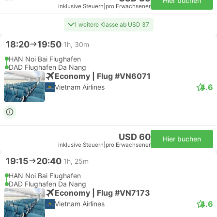
Hier buchen
inklusive Steuern
|
pro Erwachsener
1 weitere Klasse ab USD 37
18:20
19:50
1h, 30m
HAN Noi Bai Flughafen
DAD Flughafen Da Nang
Economy | Flug #VN6071
4.6
Vietnam Airlines
USD 60
Hier buchen
inklusive Steuern
|
pro Erwachsener
19:15
20:40
1h, 25m
HAN Noi Bai Flughafen
DAD Flughafen Da Nang
Economy | Flug #VN7173
4.6
Vietnam Airlines