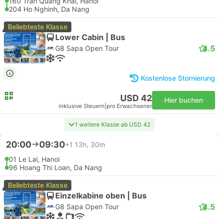
160 Tran Quang Khai, Hanoi
204 Ho Nghinh, Da Nang
Beliebteste Klasse
Lower Cabin | Bus
4.5
G8 Sapa Open Tour
Kostenlose Stornierung
USD 42
Hier buchen
inklusive Steuern
|
pro Erwachsener
1 weitere Klasse ab USD 42
20:00
09:30
+1
13h, 30m
01 Le Lai, Hanoi
96 Hoang Thi Loan, Da Nang
Beliebteste Klasse
Einzelkabine oben | Bus
4.5
G8 Sapa Open Tour