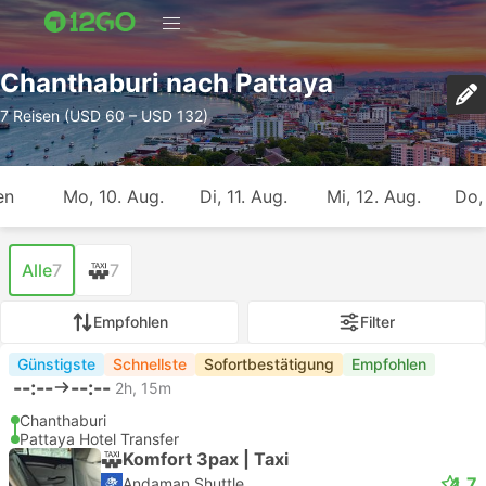
Chanthaburi nach Pattaya
7 Reisen (USD 60 – USD 132)
en
Mo, 10. Aug.
Di, 11. Aug.
Mi, 12. Aug.
Do,
Alle
7
7
Empfohlen
Filter
Günstigste
Schnellste
Sofortbestätigung
Empfohlen
--:--
--:--
2h, 15m
Chanthaburi
Pattaya Hotel Transfer
Komfort 3pax | Taxi
4.7
Andaman Shuttle