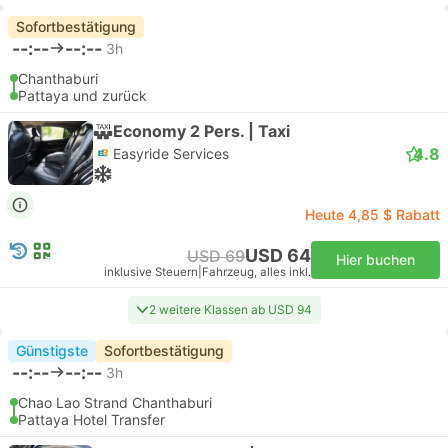
Sofortbestätigung
--:--
--:--
3h
Chanthaburi
Pattaya und zurück
Economy 2 Pers. | Taxi
4.8
Easyride Services
Heute 4,85 $ Rabatt
USD 64
USD 69
Hier buchen
inklusive Steuern
|
Fahrzeug, alles inkl.
2 weitere Klassen ab USD 94
Günstigste
Sofortbestätigung
--:--
--:--
3h
Chao Lao Strand Chanthaburi
Pattaya Hotel Transfer