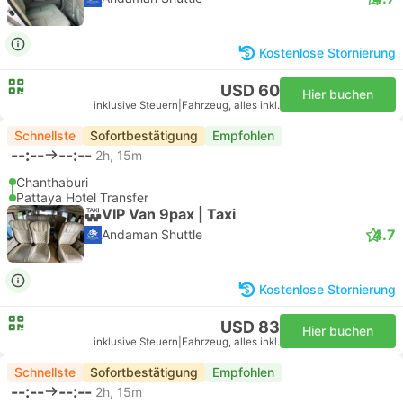
Kostenlose Stornierung
USD 60
Hier buchen
inklusive Steuern
|
Fahrzeug, alles inkl.
Schnellste
Sofortbestätigung
Empfohlen
--:--
--:--
2h, 15m
Chanthaburi
Pattaya Hotel Transfer
VIP Van 9pax | Taxi
4.7
Andaman Shuttle
Kostenlose Stornierung
USD 83
Hier buchen
inklusive Steuern
|
Fahrzeug, alles inkl.
Schnellste
Sofortbestätigung
Empfohlen
--:--
--:--
2h, 15m