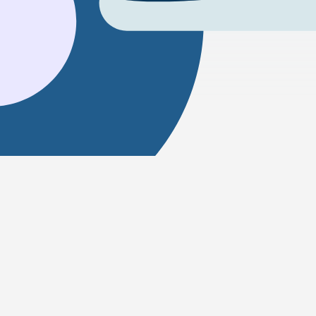
Wie kommt man von Bangkok nac
Das Reisen zwischen Bangkok und Siargao ist m
verfügbare Option für diese Route.
Wie weit ist Bangkok von Siargao