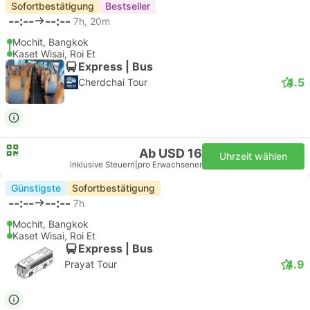
Sofortbestätigung
Bestseller
--:--
--:--
7h, 20m
Mochit, Bangkok
Kaset Wisai, Roi Et
Express | Bus
4.5
Cherdchai Tour
Ab USD 16
Uhrzeit wählen
inklusive Steuern
|
pro Erwachsener
Günstigste
Sofortbestätigung
--:--
--:--
7h
Mochit, Bangkok
Kaset Wisai, Roi Et
Express | Bus
4.9
Prayat Tour