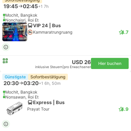
19:45
02:45
+1
7h
Mochit, Bangkok
Nonchaisri, Roi Et
VIP 24 | Bus
4.7
Kammaratrungruang
USD 26
Hier buchen
inklusive Steuern
|
pro Erwachsener
Günstigste
Sofortbestätigung
20:30
03:20
+1
6h, 50m
Mochit, Bangkok
Nonsawan, Roi Et
Express | Bus
4.9
Prayat Tour