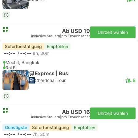
Ab USD 19
Uhrzeit wählen
inklusive Steuern
|
pro Erwachsener
Sofortbestätigung
Empfohlen
--:--
--:--
8h, 30m
Mochit, Bangkok
Roi Et
Express | Bus
4.5
Cherdchai Tour
Ab USD 16
Uhrzeit wählen
inklusive Steuern
|
pro Erwachsener
Günstigste
Sofortbestätigung
Empfohlen
--:--
--:--
7h, 30m