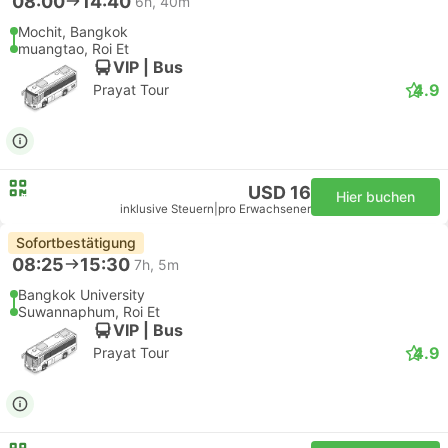
08:00
14:40
6h, 40m
Mochit, Bangkok
muangtao, Roi Et
VIP | Bus
4.9
Prayat Tour
USD 16
Hier buchen
inklusive Steuern
|
pro Erwachsener
Sofortbestätigung
08:25
15:30
7h, 5m
Bangkok University
Suwannaphum, Roi Et
VIP | Bus
4.9
Prayat Tour