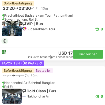
Sofortbestätigung
20:20
03:30
+1
7h, 10m
Prachathipat Budsarakam Tour, Pathumthani
Suwannaphum, Roi Et
VIP | Bus
3.8
Budsarakham Tour
USD 17
Hier buchen
inklusive Steuern
|
pro Erwachsener
FAVORITEN FÜR PAARE
Sofortbestätigung
Bestseller
--:--
--:--
7h, 50m
Nakhonchai Air Bahnhof Bangkok
Roi Et
Gold Class | Bus
4.6
Nakhonchai Air