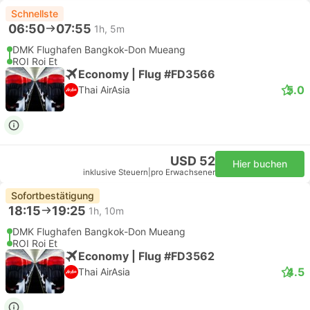
Schnellste
06:50
07:55
1h, 5m
DMK Flughafen Bangkok-Don Mueang
ROI Roi Et
Economy | Flug #FD3566
5.0
Thai AirAsia
USD 52
Hier buchen
inklusive Steuern
|
pro Erwachsener
Sofortbestätigung
18:15
19:25
1h, 10m
DMK Flughafen Bangkok-Don Mueang
ROI Roi Et
Economy | Flug #FD3562
4.5
Thai AirAsia