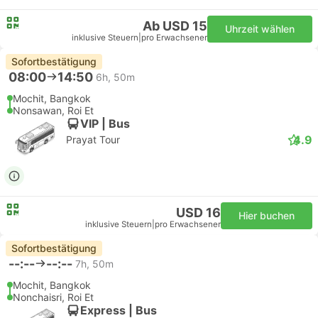
Ab USD 15
Uhrzeit wählen
inklusive Steuern
|
pro Erwachsener
Sofortbestätigung
08:00
14:50
6h, 50m
Mochit, Bangkok
Nonsawan, Roi Et
VIP | Bus
4.9
Prayat Tour
USD 16
Hier buchen
inklusive Steuern
|
pro Erwachsener
Sofortbestätigung
--:--
--:--
7h, 50m
Mochit, Bangkok
Nonchaisri, Roi Et
Express | Bus