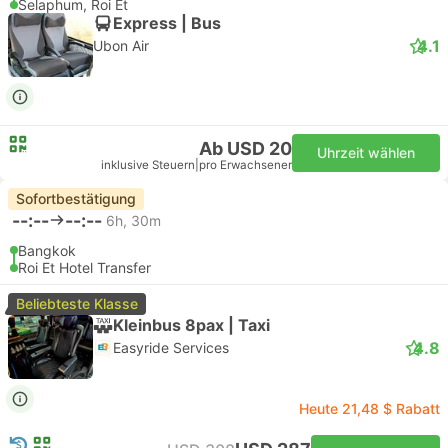
Selaphum, Roi Et
Express | Bus
4.1
Ubon Air
Ab USD 20
Uhrzeit wählen
inklusive Steuern
|
pro Erwachsener
Sofortbestätigung
--:--
--:--
6h, 30m
Bangkok
Roi Et Hotel Transfer
Beliebteste Klasse
Kleinbus 8pax | Taxi
4.8
Easyride Services
Heute 21,48 $ Rabatt