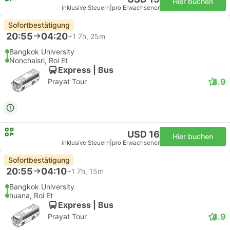
Hier buchen
inklusive Steuern
|
pro Erwachsener
Sofortbestätigung
20:55
04:20
+1
7h, 25m
Bangkok University
Nonchaisri, Roi Et
Express | Bus
4.9
Prayat Tour
USD 16
Hier buchen
inklusive Steuern
|
pro Erwachsener
Sofortbestätigung
20:55
04:10
+1
7h, 15m
Bangkok University
huana, Roi Et
Express | Bus
4.9
Prayat Tour