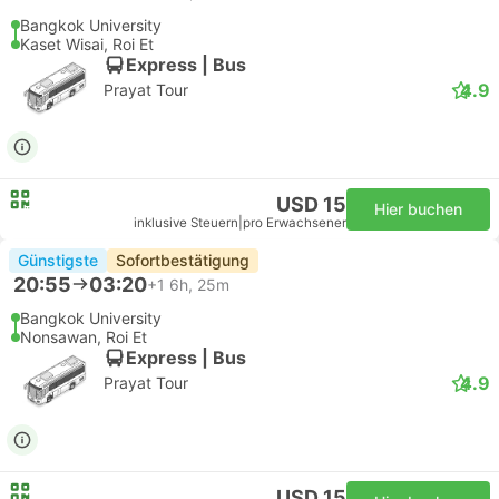
Bangkok University
Kaset Wisai, Roi Et
Express | Bus
4.9
Prayat Tour
USD 15
Hier buchen
inklusive Steuern
|
pro Erwachsener
Günstigste
Sofortbestätigung
20:55
03:20
+1
6h, 25m
Bangkok University
Nonsawan, Roi Et
Express | Bus
4.9
Prayat Tour
USD 15