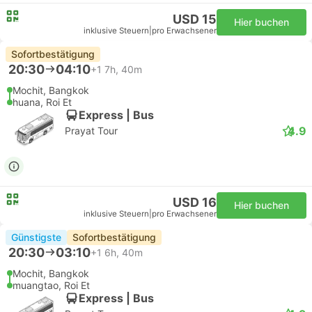
USD 15
Hier buchen
inklusive Steuern
|
pro Erwachsener
Sofortbestätigung
20:30
04:10
+1
7h, 40m
Mochit, Bangkok
huana, Roi Et
Express | Bus
4.9
Prayat Tour
USD 16
Hier buchen
inklusive Steuern
|
pro Erwachsener
Günstigste
Sofortbestätigung
20:30
03:10
+1
6h, 40m
Mochit, Bangkok
muangtao, Roi Et
Express | Bus