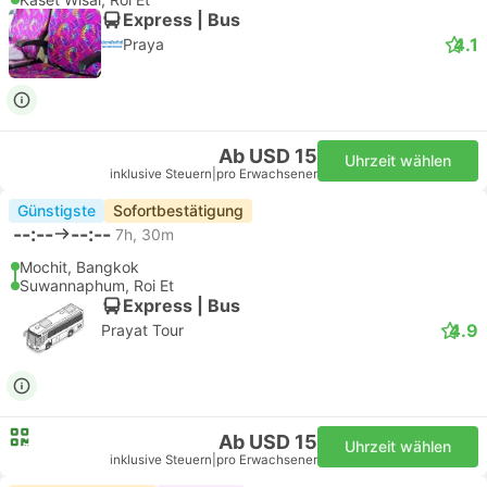
Express | Bus
4.1
Praya
Ab USD 15
Uhrzeit wählen
inklusive Steuern
|
pro Erwachsener
Günstigste
Sofortbestätigung
--:--
--:--
7h, 30m
Mochit, Bangkok
Suwannaphum, Roi Et
Express | Bus
4.9
Prayat Tour
Ab USD 15
Uhrzeit wählen
inklusive Steuern
|
pro Erwachsener