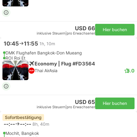
USD 66
Hier buchen
inklusive Steuern
|
pro Erwachsener
10:45
11:55
1h, 10m
DMK Flughafen Bangkok-Don Mueang
ROI Roi Et
Economy | Flug #FD3564
5.0
Thai AirAsia
USD 65
Hier buchen
inklusive Steuern
|
pro Erwachsener
Sofortbestätigung
--:--
--:--
8h, 40m
Mochit, Bangkok