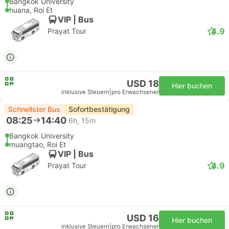
Bangkok University
huana, Roi Et
VIP | Bus
4.9
Prayat Tour
USD 18
Hier buchen
inklusive Steuern
|
pro Erwachsener
Schnellster Bus
Sofortbestätigung
08:25
14:40
6h, 15m
Bangkok University
muangtao, Roi Et
VIP | Bus
4.9
Prayat Tour
USD 16
Hier buchen
inklusive Steuern
|
pro Erwachsener