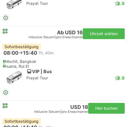
4.9
Prayat Tour
Ab USD 16
Uhrzeit wählen
inklusive Steuern
|
pro Erwachsener
Sofortbestätigung
08:00
15:40
7h, 40m
Mochit, Bangkok
huana, Roi Et
VIP | Bus
4.9
Prayat Tour
USD 18
Hier buchen
inklusive Steuern
|
pro Erwachsener
Sofortbestätigung