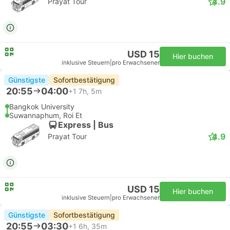
4.9
Prayat Tour
USD 15
Hier buchen
inklusive Steuern
|
pro Erwachsener
Günstigste
Sofortbestätigung
20:55
04:00
+1
7h, 5m
Bangkok University
Suwannaphum, Roi Et
Express | Bus
4.9
Prayat Tour
USD 15
Hier buchen
inklusive Steuern
|
pro Erwachsener
Günstigste
Sofortbestätigung
20:55
03:30
+1
6h, 35m