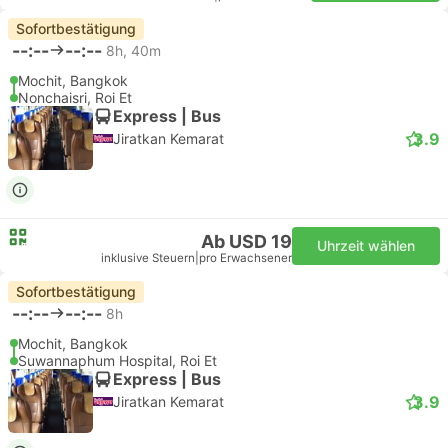
Sofortbestätigung
--:--
--:--
8h, 40m
Mochit, Bangkok
Nonchaisri, Roi Et
Express | Bus
3.9
Jiratkan Kemarat
Ab USD 19
Uhrzeit wählen
inklusive Steuern
|
pro Erwachsener
Sofortbestätigung
--:--
--:--
8h
Mochit, Bangkok
Suwannaphum Hospital, Roi Et
Express | Bus
3.9
Jiratkan Kemarat