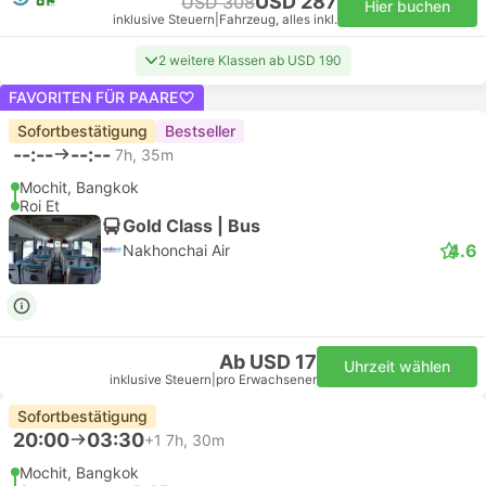
USD 287
USD 308
Hier buchen
inklusive Steuern
|
Fahrzeug, alles inkl.
2 weitere Klassen ab USD 190
FAVORITEN FÜR PAARE
Sofortbestätigung
Bestseller
--:--
--:--
7h, 35m
Mochit, Bangkok
Roi Et
Gold Class | Bus
4.6
Nakhonchai Air
Ab USD 17
Uhrzeit wählen
inklusive Steuern
|
pro Erwachsener
Sofortbestätigung
20:00
03:30
+1
7h, 30m
Mochit, Bangkok