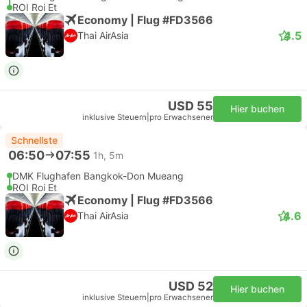
ROI Roi Et
Economy | Flug #FD3566
4.5
Thai AirAsia
USD 55
Hier buchen
inklusive Steuern
|
pro Erwachsener
Schnellste
06:50
07:55
1h, 5m
DMK Flughafen Bangkok-Don Mueang
ROI Roi Et
Economy | Flug #FD3566
4.6
Thai AirAsia
USD 52
Hier buchen
inklusive Steuern
|
pro Erwachsener