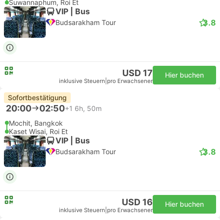
Suwannaphum, Roi Et
VIP | Bus
3.8
Budsarakham Tour
USD 17
Hier buchen
inklusive Steuern
|
pro Erwachsener
Sofortbestätigung
20:00
02:50
+1
6h, 50m
Mochit, Bangkok
Kaset Wisai, Roi Et
VIP | Bus
3.8
Budsarakham Tour
USD 16
Hier buchen
inklusive Steuern
|
pro Erwachsener