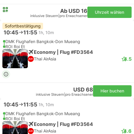
Ab USD 16
Uhrzeit wählen
inklusive Steuern
|
pro Erwachsener
Sofortbestätigung
10:45
11:55
1h, 10m
DMK Flughafen Bangkok-Don Mueang
ROI Roi Et
Economy | Flug #FD3564
4.5
Thai AirAsia
USD 68
Hier buchen
inklusive Steuern
|
pro Erwachsener
10:45
11:55
1h, 10m
DMK Flughafen Bangkok-Don Mueang
ROI Roi Et
Economy | Flug #FD3564
4.6
Thai AirAsia