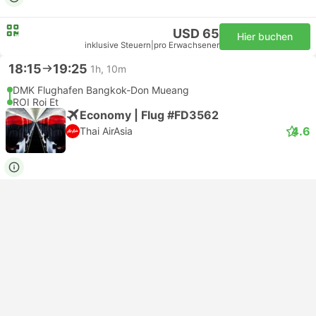
USD 65
Hier buchen
inklusive Steuern
|
pro Erwachsener
18:15
19:25
1h, 10m
DMK Flughafen Bangkok-Don Mueang
ROI Roi Et
Economy | Flug #FD3562
4.6
Thai AirAsia
USD 62
Hier buchen
inklusive Steuern
|
pro Erwachsener
ganzen Text anzeigen
Sehenswürdigkeiten in Roi Et