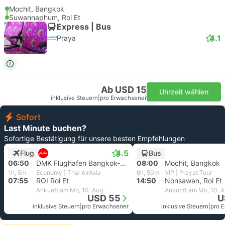
Mochit, Bangkok
Suwannaphum, Roi Et
Express | Bus
4.1
Praya
Ab USD 15
Uhrzeit wählen
inklusive Steuern
|
pro Erwachsener
Sofort
Last Minute buchen?
Sofortige Bestätigung für unsere besten Empfehlungen
4.5
Flug
Bus
06:50
DMK Flughafen Bangkok-Don Mueang
08:00
Mochit, Bangkok
1h, 5m
Economy | Thai AirAsia
6h, 50m
VIP | Prayat Tour
07:55
ROI Roi Et
14:50
Nonsawan, Roi Et
Ankunft am Mo, 10. Aug.
Ankunft am Mo, 10. A
USD 55
U
inklusive Steuern
|
pro Erwachsener
inklusive Steuern
|
pro 