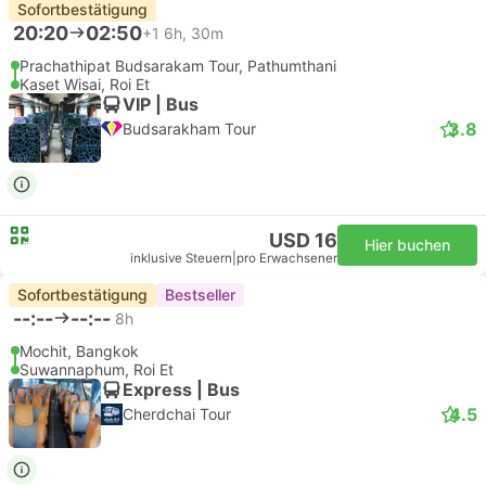
Sofortbestätigung
20:20
02:50
+1
6h, 30m
Prachathipat Budsarakam Tour, Pathumthani
Kaset Wisai, Roi Et
VIP | Bus
3.8
Budsarakham Tour
USD 16
Hier buchen
inklusive Steuern
|
pro Erwachsener
Sofortbestätigung
Bestseller
--:--
--:--
8h
Mochit, Bangkok
Suwannaphum, Roi Et
Express | Bus
4.5
Cherdchai Tour