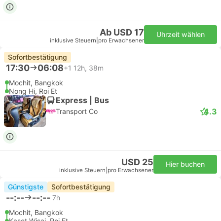
Ab USD 17
Uhrzeit wählen
inklusive Steuern
|
pro Erwachsener
Sofortbestätigung
17:30
06:08
+1
12h, 38m
Mochit, Bangkok
Nong Hi, Roi Et
Express | Bus
4.3
Transport Co
USD 25
Hier buchen
inklusive Steuern
|
pro Erwachsener
Günstigste
Sofortbestätigung
--:--
--:--
7h
Mochit, Bangkok
Kaset Wisai, Roi Et