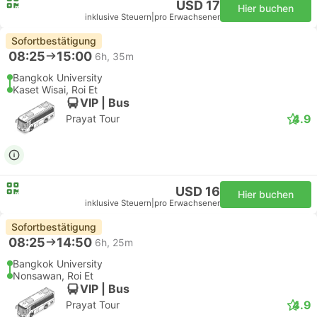
USD 17
Hier buchen
inklusive Steuern
|
pro Erwachsener
Sofortbestätigung
08:25
15:00
6h, 35m
Bangkok University
Kaset Wisai, Roi Et
VIP | Bus
4.9
Prayat Tour
USD 16
Hier buchen
inklusive Steuern
|
pro Erwachsener
Sofortbestätigung
08:25
14:50
6h, 25m
Bangkok University
Nonsawan, Roi Et
VIP | Bus
4.9
Prayat Tour