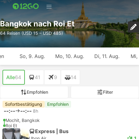
Bangkok nach Roi Et
64 Reisen (USD 15 – USD 485)
en
So, 9. Aug.
Mo, 10. Aug.
Di, 11. Aug.
Mi,
Alle
64
41
9
14
Empfohlen
Filter
Sofortbestätigung
Empfohlen
--:--
--:--
8h
Mochit, Bangkok
Roi Et
Express | Bus
4.1
Ubon Air