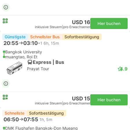
USD 16
Hier buchen
inklusive Steuern
|
pro Erwachsener
Günstigste
Schnellster Bus
Sofortbestätigung
20:55
03:10
+1
6h, 15m
Bangkok University
muangtao, Roi Et
Express | Bus
4.9
Prayat Tour
USD 15
Hier buchen
inklusive Steuern
|
pro Erwachsener
Schnellste
Sofortbestätigung
06:50
07:55
1h, 5m
DMK Flughafen Bangkok-Don Mueang