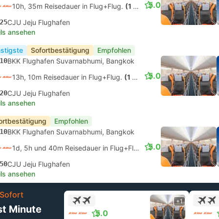
5.0
10h, 35m Reisedauer in Flug+Flug.
(1 Stop)
25
CJU Jeju Flughafen
ils ansehen
stigste
Sofortbestätigung
Empfohlen
10
BKK Flughafen Suvarnabhumi, Bangkok
5.0
13h, 10m Reisedauer in Flug+Flug.
(1 Stop)
20
CJU Jeju Flughafen
ils ansehen
ortbestätigung
Empfohlen
10
BKK Flughafen Suvarnabhumi, Bangkok
5.0
1d, 5h und 40m Reisedauer in Flug+Flug.
(1 Stop)
50
CJU Jeju Flughafen
ils ansehen
Sofort
+1
st Minute
5.0