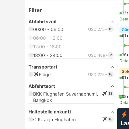
Filter
13:
Deta
Abfahrtszeit
00:00 - 06:00
USD 275+
16
Gün
01:
06:00 - 12:00
12:00 - 18:00
18:00 - 24:00
16:
USD 489+
2
Deta
Transportart
Sof
Flüge
USD 275+
18
01:
Abfahrtsort
BKK Flughafen Suvarnabhumi,
18
08:
+1
Bangkok
Deta
Haltestelle ankunft
CJU Jeju Flughafen
18
La