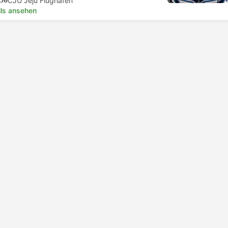
50
CJU Jeju Flughafen
ils ansehen