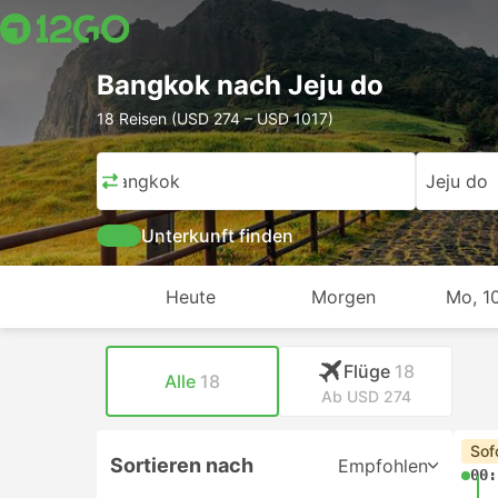
Bangkok nach Jeju do
18 Reisen (USD 274 – USD 1017)
Bangkok
Jeju do
Unterkunft finden
Heute
Morgen
Mo, 10
Flüge
18
Alle
18
Ab USD 274
Sof
Sortieren nach
Empfohlen
00: