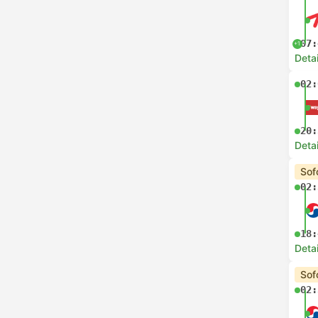
07:
+1
Deta
02:
20:
Deta
Sof
02:
18:
Deta
Sof
02: