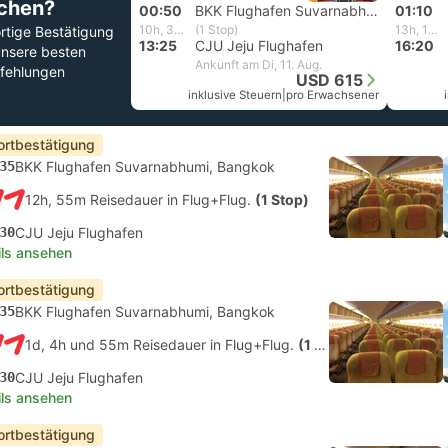
chen?
00:50
BKK Flughafen Suvarnabhumi, Bangkok
01:10
10h, 35m
(1 Stop)
13h, 10m
rtige Bestätigung
13:25
CJU Jeju Flughafen
16:20
unsere besten
Ankunft am Di, 11. Aug.
fehlungen
USD 615
inklusive Steuern
|
pro Erwachsener
ortbestätigung
35
BKK Flughafen Suvarnabhumi, Bangkok
12h, 55m Reisedauer in Flug+Flug.
(1 Stop)
30
CJU Jeju Flughafen
ils ansehen
ortbestätigung
35
BKK Flughafen Suvarnabhumi, Bangkok
1d, 4h und 55m Reisedauer in Flug+Flug.
(1 Stop)
30
CJU Jeju Flughafen
ils ansehen
ortbestätigung