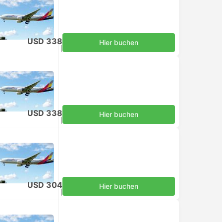
USD 338
Hier buchen
inklusive Steuern
|
pro Erwachsener
USD 338
Hier buchen
inklusive Steuern
|
pro Erwachsener
USD 304
Hier buchen
inklusive Steuern
|
pro Erwachsener