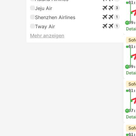
01:
Jeju Air
3
Shenzhen Airlines
1
09:
+1
Tway Air
1
Deta
Mehr anzeigen
Sof
01:
09:
+1
Deta
Sof
01:
07:
+1
Deta
Sof
01: