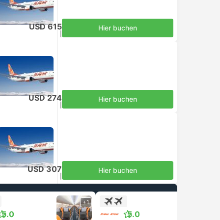
USD 615
Hier buchen
inklusive Steuern
|
pro Erwachsener
USD 274
Hier buchen
inklusive Steuern
|
pro Erwachsener
USD 307
Hier buchen
inklusive Steuern
|
pro Erwachsener
+1
+1
5.0
5.0