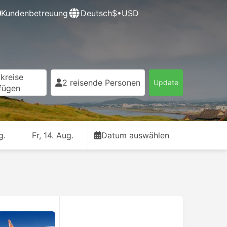
Kundenbetreuung
Deutsch
$•USD
kreise
2 reisende Personen
Update
fügen
g.
Fr, 14. Aug.
Datum auswählen