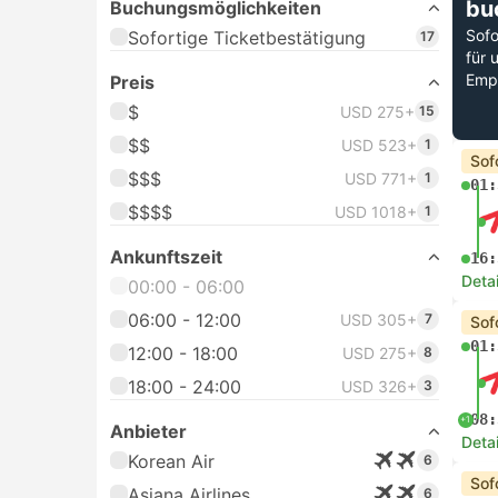
bu
Buchungsmöglichkeiten
Sofo
Sofortige Ticketbestätigung
17
für 
Emp
Preis
$
USD 275+
15
$$
USD 523+
1
Sof
$$$
USD 771+
1
01:
$$$$
USD 1018+
1
Ankunftszeit
16:
Deta
00:00 - 06:00
06:00 - 12:00
USD 305+
7
Sof
01:
12:00 - 18:00
USD 275+
8
18:00 - 24:00
USD 326+
3
08:
+1
Anbieter
Deta
Korean Air
6
Sof
Asiana Airlines
6