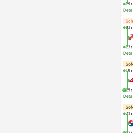
19:
Deta
Sch
03:
13:
Deta
Sof
19:
15:
+1
Deta
Sof
21:
+1