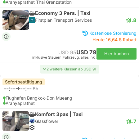
Aranyaprathet Thai Grenzstation
Economy 3 Pers. | Taxi
4.8
Firstplan Transport Services
Kostenlose Stornierung
Heute 16,64 $ Rabatt
USD 79
USD 95
Hier buchen
inklusive Steuern
|
Fahrzeug, alles inkl.
2 weitere Klassen ab USD 91
Sofortbestätigung
--:--
--:--
5h
Flughafen Bangkok-Don Mueang
Aranyaprathet
Komfort 3pax | Taxi
4.7
Glassflower