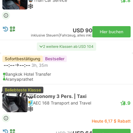
4.8
Than Car Service
USD 90
Hier buchen
inklusive Steuern
|
Fahrzeug, alles inkl.
2 weitere Klassen ab USD 104
Sofortbestätigung
Bestseller
--:--
--:--
3h, 35m
Bangkok Hotel Transfer
Aranyaprathet
Beliebteste Klasse
Economy 3 Pers. | Taxi
4.9
AEC 168 Transport and Travel
Heute 6,17 $ Rabatt