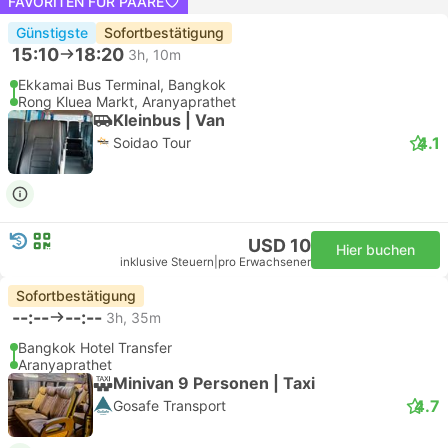
FAVORITEN FÜR PAARE
Günstigste
Sofortbestätigung
15:10
18:20
3h, 10m
Ekkamai Bus Terminal, Bangkok
Rong Kluea Markt, Aranyaprathet
Kleinbus | Van
4.1
Soidao Tour
USD 10
Hier buchen
inklusive Steuern
|
pro Erwachsener
Sofortbestätigung
--:--
--:--
3h, 35m
Bangkok Hotel Transfer
Aranyaprathet
Minivan 9 Personen | Taxi
4.7
Gosafe Transport