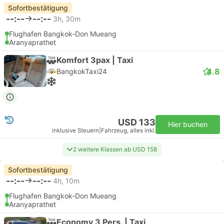
Sofortbestätigung
--:--
--:--
3h, 30m
Flughafen Bangkok-Don Mueang
Aranyaprathet
Komfort 3pax | Taxi
4.8
BangkokTaxi24
USD 133
Hier buchen
inklusive Steuern
|
Fahrzeug, alles inkl.
2 weitere Klassen ab USD 158
Sofortbestätigung
--:--
--:--
4h, 10m
Flughafen Bangkok-Don Mueang
Aranyaprathet
Economy 3 Pers. | Taxi