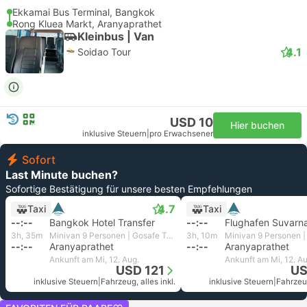
Ekkamai Bus Terminal, Bangkok
Rong Kluea Markt, Aranyaprathet
Kleinbus | Van
4.1
Soidao Tour
USD 10
Hier buchen
inklusive Steuern
|
pro Erwachsener
Sofort
Last Minute buchen?
Sofortige Bestätigung für unsere besten Empfehlungen
4.7
Taxi
Taxi
--:--
Bangkok Hotel Transfer
--:--
3h, 35m
Minivan 9 Personen | Gosafe Transport
3h, 10m
--:--
Aranyaprathet
--:--
Aranyaprathet
Ankunft am Mi, 12. Aug.
Ankunft am Mi, 12. Au
USD 121
US
inklusive Steuern
|
Fahrzeug, alles inkl.
inklusive Steuern
|
Fahrzeug