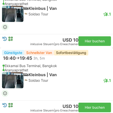
Aranyaprathet
Kleinbus | Van
4.1
Soidao Tour
USD 10
Hier buchen
inklusive Steuern
|
pro Erwachsener
Günstigste
Schnellster Van
Sofortbestätigung
16:40
19:45
3h, 5m
Ekkamai Bus Terminal, Bangkok
Aranyaprathet
Kleinbus | Van
4.1
Soidao Tour
USD 10
Hier buchen
inklusive Steuern
|
pro Erwachsener