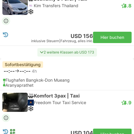
4.8
Kim Transfers Thailand
USD 156
Hier buchen
inklusive Steuern
|
Fahrzeug, alles inkl.
2 weitere Klassen ab USD 173
Sofortbestätigung
--:--
--:--
4h
Flughafen Bangkok-Don Mueang
Aranyaprathet
Komfort 3pax | Taxi
4.9
Freedom Tour Taxi Service
USD 104