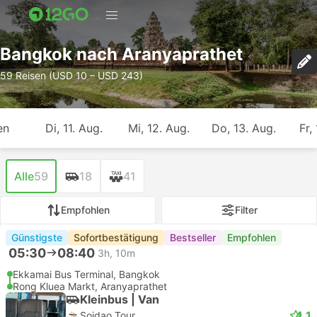
Bangkok nach Aranyaprathet
59 Reisen (USD 10 – USD 243)
en
Di, 11. Aug.
Mi, 12. Aug.
Do, 13. Aug.
Fr,
Alle
59
18
41
Empfohlen
Filter
Günstigste
Sofortbestätigung
Bestseller
Empfohlen
05:30
08:40
3h, 10m
Ekkamai Bus Terminal, Bangkok
Rong Kluea Markt, Aranyaprathet
Kleinbus | Van
4.1
Soidao Tour