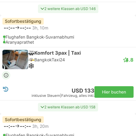
2 weitere Klassen ab USD 146
Sofortbestätigung
--:--
--:--
3h, 10m
Flughafen Bangkok-Suvarnabhumi
Aranyaprathet
Komfort 3pax | Taxi
4.8
BangkokTaxi24
USD 133
Hier buchen
inklusive Steuern
|
Fahrzeug, alles inkl.
2 weitere Klassen ab USD 158
Sofortbestätigung
--:--
--:--
3h, 20m
Flughafen Bangkok-Suvarnabhumi