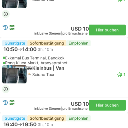
USD 10
Hier buchen
inklusive Steuern
|
pro Erwachsener
Günstigste
Sofortbestätigung
Empfohlen
10:50
14:00
3h, 10m
Ekkamai Bus Terminal, Bangkok
Rong Kluea Markt, Aranyaprathet
Kleinbus | Van
4.1
Soidao Tour
USD 10
Hier buchen
inklusive Steuern
|
pro Erwachsener
Günstigste
Sofortbestätigung
Empfohlen
16:40
19:50
3h, 10m