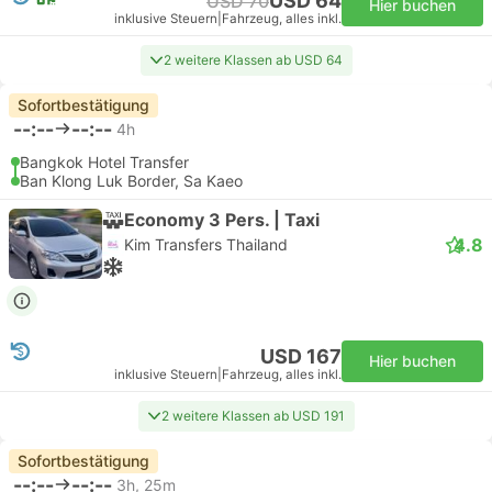
USD 64
USD 70
Hier buchen
inklusive Steuern
|
Fahrzeug, alles inkl.
2 weitere Klassen ab USD 64
Sofortbestätigung
--:--
--:--
4h
Bangkok Hotel Transfer
Ban Klong Luk Border, Sa Kaeo
Economy 3 Pers. | Taxi
4.8
Kim Transfers Thailand
USD 167
Hier buchen
inklusive Steuern
|
Fahrzeug, alles inkl.
2 weitere Klassen ab USD 191
Sofortbestätigung
--:--
--:--
3h, 25m