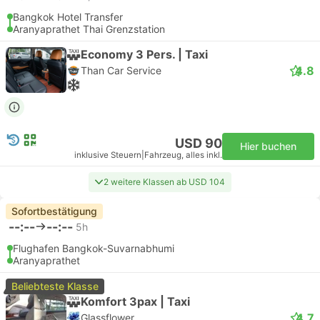
Bangkok Hotel Transfer
Aranyaprathet Thai Grenzstation
Economy 3 Pers. | Taxi
4.8
Than Car Service
USD 90
Hier buchen
inklusive Steuern
|
Fahrzeug, alles inkl.
2 weitere Klassen ab USD 104
Sofortbestätigung
--:--
--:--
5h
Flughafen Bangkok-Suvarnabhumi
Aranyaprathet
Beliebteste Klasse
Komfort 3pax | Taxi
4.7
Glassflower