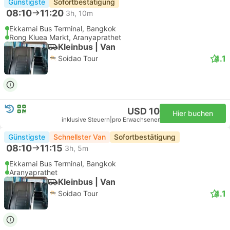
Günstigste
Sofortbestätigung
08:10
11:20
3h, 10m
Ekkamai Bus Terminal, Bangkok
Rong Kluea Markt, Aranyaprathet
Kleinbus | Van
4.1
Soidao Tour
USD 10
Hier buchen
inklusive Steuern
|
pro Erwachsener
Günstigste
Schnellster Van
Sofortbestätigung
08:10
11:15
3h, 5m
Ekkamai Bus Terminal, Bangkok
Aranyaprathet
Kleinbus | Van
4.1
Soidao Tour