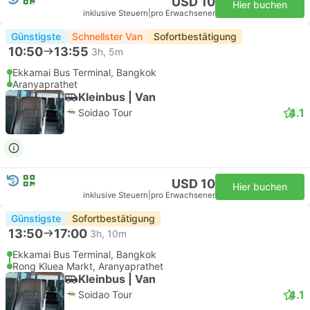
USD 10
Hier buchen
inklusive Steuern
|
pro Erwachsener
Günstigste
Schnellster Van
Sofortbestätigung
10:50
13:55
3h, 5m
Ekkamai Bus Terminal, Bangkok
Aranyaprathet
Kleinbus | Van
4.1
Soidao Tour
USD 10
Hier buchen
inklusive Steuern
|
pro Erwachsener
Günstigste
Sofortbestätigung
13:50
17:00
3h, 10m
Ekkamai Bus Terminal, Bangkok
Rong Kluea Markt, Aranyaprathet
Kleinbus | Van
4.1
Soidao Tour