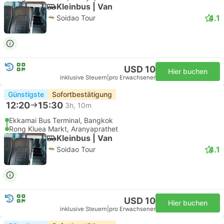
Kleinbus | Van
4.1
Soidao Tour
USD 10
Hier buchen
inklusive Steuern
|
pro Erwachsener
Günstigste
Sofortbestätigung
12:20
15:30
3h, 10m
Ekkamai Bus Terminal, Bangkok
Rong Kluea Markt, Aranyaprathet
Kleinbus | Van
4.1
Soidao Tour
USD 10
Hier buchen
inklusive Steuern
|
pro Erwachsener