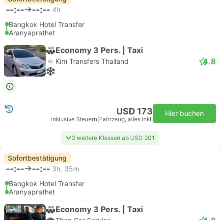
--:--
--:--
4h
Bangkok Hotel Transfer
Aranyaprathet
Economy 3 Pers. | Taxi
4.8
Kim Transfers Thailand
USD 173
Hier buchen
inklusive Steuern
|
Fahrzeug, alles inkl.
2 weitere Klassen ab USD 201
Sofortbestätigung
--:--
--:--
3h, 35m
Bangkok Hotel Transfer
Aranyaprathet
Economy 3 Pers. | Taxi