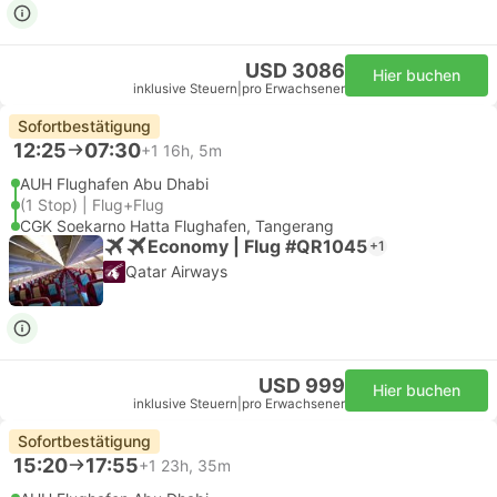
USD 3086
Hier buchen
inklusive Steuern
|
pro Erwachsener
Sofortbestätigung
12:25
07:30
+1
16h, 5m
AUH Flughafen Abu Dhabi
(1 Stop) | Flug+Flug
CGK Soekarno Hatta Flughafen, Tangerang
Economy | Flug #QR1045
+1
Qatar Airways
USD 999
Hier buchen
inklusive Steuern
|
pro Erwachsener
Sofortbestätigung
15:20
17:55
+1
23h, 35m