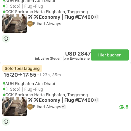
AUH Flughafen Abu Dhabi
(1 Stop) | Flug+Flug
CGK Soekarno Hatta Flughafen, Tangerang
Economy | Flug #EY400
+1
Etihad Airways
USD 2847
Hier buchen
inklusive Steuern
|
pro Erwachsener
Sofortbestätigung
15:20
17:55
+1
23h, 35m
AUH Flughafen Abu Dhabi
(1 Stop) | Flug+Flug
CGK Soekarno Hatta Flughafen, Tangerang
Economy | Flug #EY400
+1
4.8
Etihad Airways
+1