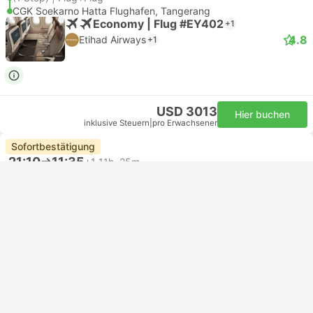
CGK Soekarno Hatta Flughafen, Tangerang
Economy | Flug #EY402
+1
4.8
Etihad Airways
+1
USD 3013
Hier buchen
inklusive Steuern
|
pro Erwachsener
Sofortbestätigung
21:10
11:35
+1
11h, 25m
AUH Flughafen Abu Dhabi
(1 Stop) | Flug+Flug
CGK Soekarno Hatta Flughafen, Tangerang
Economy | Flug #EY402
+1
4.8
Etihad Airways
+1
USD 3013
Hier buchen