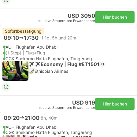
USD 3050
Hier buchen
inklusive Steuern
|
pro Erwachsener
Sofortbestätigung
09:10
17:30
+1
1d, 5h und 20m
AUH Flughafen Abu Dhabi
(1 Stop) | Flug+Flug
CGK Soekarno Hatta Flughafen, Tangerang
Economy | Flug #ET1501
+1
Ethiopian Airlines
USD 919
Hier buchen
inklusive Steuern
|
pro Erwachsener
09:20
21:00
8h, 40m
AUH Flughafen Abu Dhabi
CGK Soekarno Hatta Flughafen, Tangerang