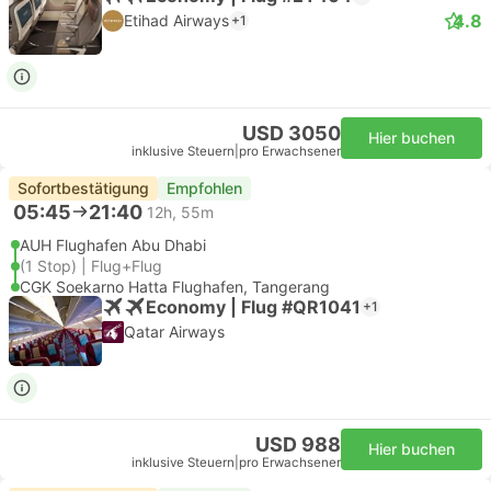
4.8
Etihad Airways
+1
USD 3050
Hier buchen
inklusive Steuern
|
pro Erwachsener
Sofortbestätigung
Empfohlen
05:45
21:40
12h, 55m
AUH Flughafen Abu Dhabi
(1 Stop) | Flug+Flug
CGK Soekarno Hatta Flughafen, Tangerang
Economy | Flug #QR1041
+1
Qatar Airways
USD 988
Hier buchen
inklusive Steuern
|
pro Erwachsener