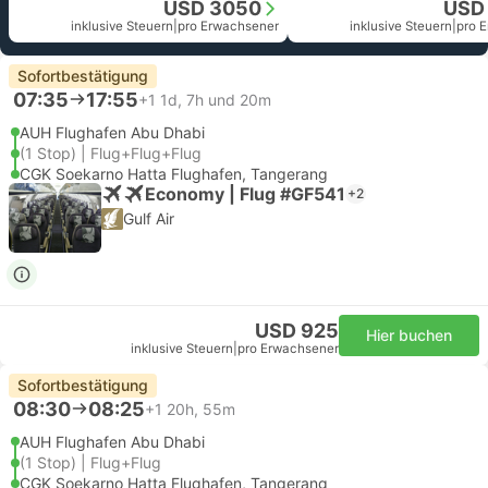
USD 3050
USD
inklusive Steuern
|
pro Erwachsener
inklusive Steuern
|
pro 
Sofortbestätigung
07:35
17:55
+1
1d, 7h und 20m
AUH Flughafen Abu Dhabi
(1 Stop) | Flug+Flug+Flug
CGK Soekarno Hatta Flughafen, Tangerang
Economy | Flug #GF541
+2
Gulf Air
USD 925
Hier buchen
inklusive Steuern
|
pro Erwachsener
Sofortbestätigung
08:30
08:25
+1
20h, 55m
AUH Flughafen Abu Dhabi
(1 Stop) | Flug+Flug
CGK Soekarno Hatta Flughafen, Tangerang