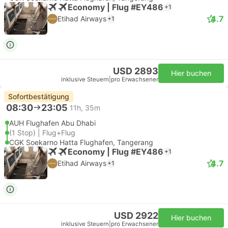
Economy | Flug #EY486
+1
4.7
Etihad Airways
+1
USD 2893
Hier buchen
inklusive Steuern
|
pro Erwachsener
Sofortbestätigung
08:30
23:05
11h, 35m
AUH Flughafen Abu Dhabi
(1 Stop) | Flug+Flug
CGK Soekarno Hatta Flughafen, Tangerang
Economy | Flug #EY486
+1
4.7
Etihad Airways
+1
USD 2922
Hier buchen
inklusive Steuern
|
pro Erwachsener