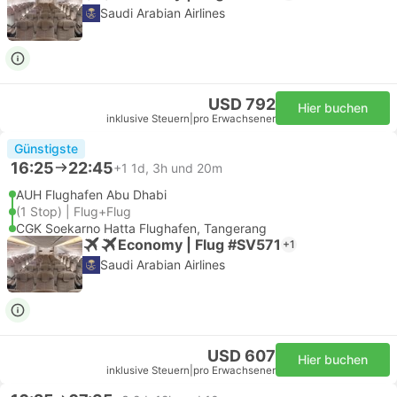
Saudi Arabian Airlines
USD 792
Hier buchen
inklusive Steuern
|
pro Erwachsener
Günstigste
16:25
22:45
+1
1d, 3h und 20m
AUH Flughafen Abu Dhabi
(1 Stop) | Flug+Flug
CGK Soekarno Hatta Flughafen, Tangerang
Economy | Flug #SV571
+1
Saudi Arabian Airlines
USD 607
Hier buchen
inklusive Steuern
|
pro Erwachsener