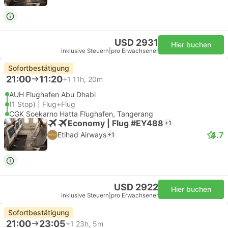
USD 2931
Hier buchen
inklusive Steuern
|
pro Erwachsener
Sofortbestätigung
21:00
11:20
+1
11h, 20m
AUH Flughafen Abu Dhabi
(1 Stop) | Flug+Flug
CGK Soekarno Hatta Flughafen, Tangerang
Economy | Flug #EY488
+1
4.7
Etihad Airways
+1
USD 2922
Hier buchen
inklusive Steuern
|
pro Erwachsener
Sofortbestätigung
21:00
23:05
+1
23h, 5m