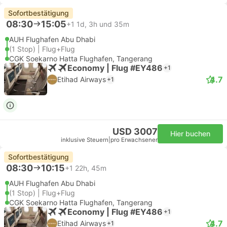
Sofortbestätigung
08:30
15:05
+1
1d, 3h und 35m
AUH Flughafen Abu Dhabi
(1 Stop) | Flug+Flug
CGK Soekarno Hatta Flughafen, Tangerang
Economy | Flug #EY486
+1
4.7
Etihad Airways
+1
USD 3007
Hier buchen
inklusive Steuern
|
pro Erwachsener
Sofortbestätigung
08:30
10:15
+1
22h, 45m
AUH Flughafen Abu Dhabi
(1 Stop) | Flug+Flug
CGK Soekarno Hatta Flughafen, Tangerang
Economy | Flug #EY486
+1
4.7
Etihad Airways
+1