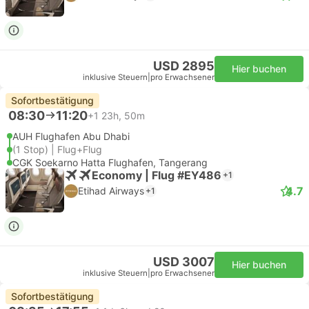
USD 2895
Hier buchen
inklusive Steuern
|
pro Erwachsener
Sofortbestätigung
08:30
11:20
+1
23h, 50m
AUH Flughafen Abu Dhabi
(1 Stop) | Flug+Flug
CGK Soekarno Hatta Flughafen, Tangerang
Economy | Flug #EY486
+1
4.7
Etihad Airways
+1
USD 3007
Hier buchen
inklusive Steuern
|
pro Erwachsener
Sofortbestätigung