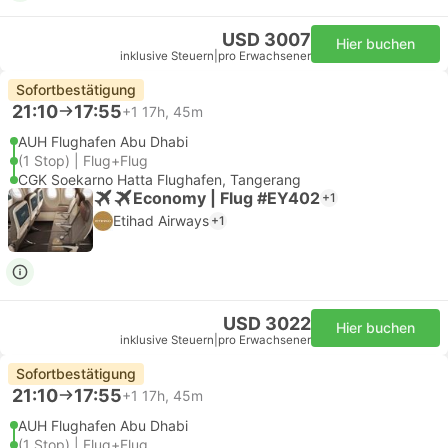
USD 3007
Hier buchen
inklusive Steuern
|
pro Erwachsener
Sofortbestätigung
21:10
17:55
+1
17h, 45m
AUH Flughafen Abu Dhabi
(1 Stop) | Flug+Flug
CGK Soekarno Hatta Flughafen, Tangerang
Economy | Flug #EY402
+1
Etihad Airways
+1
USD 3022
Hier buchen
inklusive Steuern
|
pro Erwachsener
Sofortbestätigung
21:10
17:55
+1
17h, 45m
AUH Flughafen Abu Dhabi
(1 Stop) | Flug+Flug