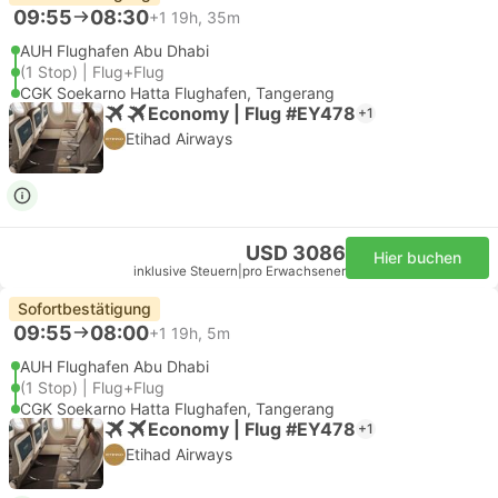
09:55
08:30
+1
19h, 35m
AUH Flughafen Abu Dhabi
(1 Stop) | Flug+Flug
CGK Soekarno Hatta Flughafen, Tangerang
Economy | Flug #EY478
+1
Etihad Airways
USD 3086
Hier buchen
inklusive Steuern
|
pro Erwachsener
Sofortbestätigung
09:55
08:00
+1
19h, 5m
AUH Flughafen Abu Dhabi
(1 Stop) | Flug+Flug
CGK Soekarno Hatta Flughafen, Tangerang
Economy | Flug #EY478
+1
Etihad Airways