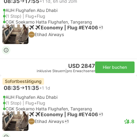
08:35
17:55
+1
1d, 6h und 20m
AUH Flughafen Abu Dhabi
(1 Stop) | Flug+Flug
CGK Soekarno Hatta Flughafen, Tangerang
Economy | Flug #EY406
+1
Etihad Airways
USD 2847
Hier buchen
inklusive Steuern
|
pro Erwachsener
Sofortbestätigung
08:35
11:35
+1
1d
AUH Flughafen Abu Dhabi
(1 Stop) | Flug+Flug
CGK Soekarno Hatta Flughafen, Tangerang
Economy | Flug #EY406
+1
4.8
Etihad Airways
+1