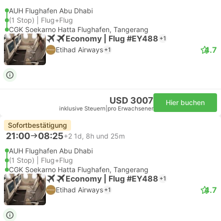
AUH Flughafen Abu Dhabi
(1 Stop) | Flug+Flug
CGK Soekarno Hatta Flughafen, Tangerang
Economy | Flug #EY488
+1
4.7
Etihad Airways
+1
USD 3007
Hier buchen
inklusive Steuern
|
pro Erwachsener
Sofortbestätigung
21:00
08:25
+2
1d, 8h und 25m
AUH Flughafen Abu Dhabi
(1 Stop) | Flug+Flug
CGK Soekarno Hatta Flughafen, Tangerang
Economy | Flug #EY488
+1
4.7
Etihad Airways
+1