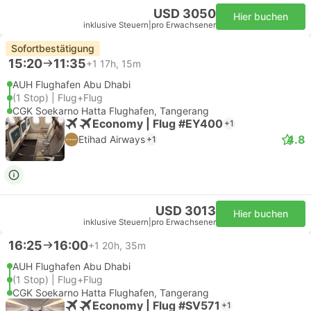
USD 3050
Hier buchen
inklusive Steuern
|
pro Erwachsener
Sofortbestätigung
15:20
11:35
+1
17h, 15m
AUH Flughafen Abu Dhabi
(1 Stop) | Flug+Flug
CGK Soekarno Hatta Flughafen, Tangerang
Economy | Flug #EY400
+1
4.8
Etihad Airways
+1
USD 3013
Hier buchen
inklusive Steuern
|
pro Erwachsener
16:25
16:00
+1
20h, 35m
AUH Flughafen Abu Dhabi
(1 Stop) | Flug+Flug
CGK Soekarno Hatta Flughafen, Tangerang
Economy | Flug #SV571
+1