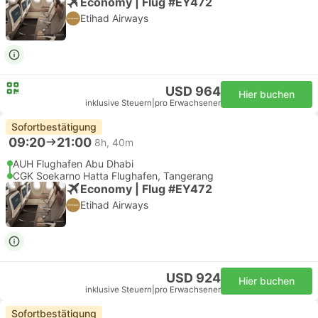
Economy | Flug #EY472
Etihad Airways
USD 964
Hier buchen
inklusive Steuern
|
pro Erwachsener
Sofortbestätigung
09:20
21:00
8h, 40m
AUH Flughafen Abu Dhabi
CGK Soekarno Hatta Flughafen, Tangerang
Economy | Flug #EY472
Etihad Airways
USD 924
Hier buchen
inklusive Steuern
|
pro Erwachsener
Sofortbestätigung