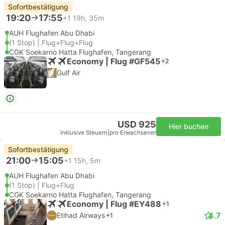
Sofortbestätigung
19:20
17:55
+1
19h, 35m
AUH Flughafen Abu Dhabi
(1 Stop) | Flug+Flug+Flug
CGK Soekarno Hatta Flughafen, Tangerang
Economy | Flug #GF545
+2
Gulf Air
USD 925
Hier buchen
inklusive Steuern
|
pro Erwachsener
Sofortbestätigung
21:00
15:05
+1
15h, 5m
AUH Flughafen Abu Dhabi
(1 Stop) | Flug+Flug
CGK Soekarno Hatta Flughafen, Tangerang
Economy | Flug #EY488
+1
4.7
Etihad Airways
+1