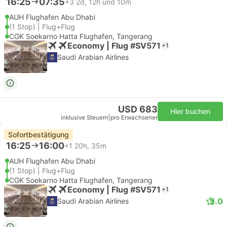
16:25
07:35
+3
2d, 12h und 10m
AUH Flughafen Abu Dhabi
(1 Stop) | Flug+Flug
CGK Soekarno Hatta Flughafen, Tangerang
Economy | Flug #SV571
+1
Saudi Arabian Airlines
USD 683
Hier buchen
inklusive Steuern
|
pro Erwachsener
Sofortbestätigung
16:25
16:00
+1
20h, 35m
AUH Flughafen Abu Dhabi
(1 Stop) | Flug+Flug
CGK Soekarno Hatta Flughafen, Tangerang
Economy | Flug #SV571
+1
5.0
Saudi Arabian Airlines