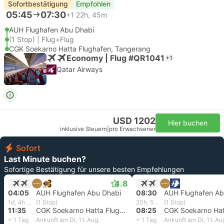
Sofortbestätigung
Empfohlen
05:45
07:30
+1
22h, 45m
AUH Flughafen Abu Dhabi
(1 Stop) | Flug+Flug
CGK Soekarno Hatta Flughafen, Tangerang
Economy | Flug #QR1041
+1
Qatar Airways
USD 1202
Hier buchen
inklusive Steuern
|
pro Erwachsener
Sofort
Last Minute buchen?
Sofortige Bestätigung für unsere besten Empfehlungen
4.8
04:05
AUH Flughafen Abu Dhabi
08:30
AUH Flughafen Ab
1d, 4h und 30m
(1 Stop)
20h, 55m
(1 Stop)
11:35
CGK Soekarno Hatta Flughafen, Tangerang
08:25
+ 1 Tag
Ankunft am Di, 11. Aug.
+ 1 Tag
Ankunft am Di, 11. Au