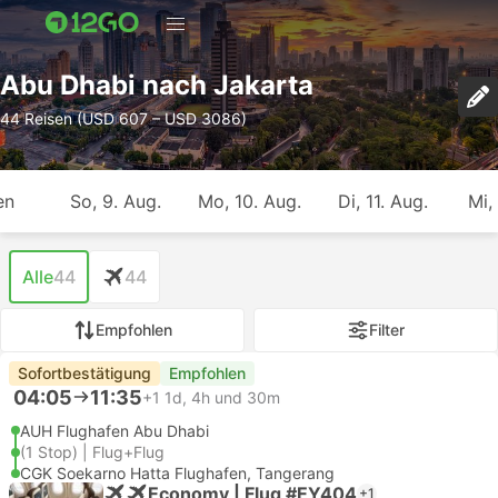
Abu Dhabi nach Jakarta
44 Reisen (USD 607 – USD 3086)
en
So, 9. Aug.
Mo, 10. Aug.
Di, 11. Aug.
Mi,
Alle
44
44
Empfohlen
Filter
Sofortbestätigung
Empfohlen
04:05
11:35
+1
1d, 4h und 30m
AUH Flughafen Abu Dhabi
(1 Stop) | Flug+Flug
CGK Soekarno Hatta Flughafen, Tangerang
Economy | Flug #EY404
+1