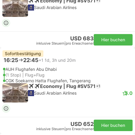
Economy | Flug #SV571
+1
Saudi Arabian Airlines
USD 683
Hier buchen
inklusive Steuern
|
pro Erwachsener
Sofortbestätigung
16:25
22:45
+1
1d, 3h und 20m
AUH Flughafen Abu Dhabi
(1 Stop) | Flug+Flug
CGK Soekarno Hatta Flughafen, Tangerang
Economy | Flug #SV571
+1
5.0
Saudi Arabian Airlines
USD 652
Hier buchen
inklusive Steuern
|
pro Erwachsener