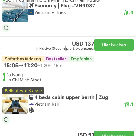
Economy | Flug #VN6037
4.6
Vietnam Airlines
USD 137
Hier buchen
inklusive Steuern
|
pro Erwachsener
Sofortbestätigung
Bestseller
Empfohlen
15:05
11:20
+1
20h, 15m
Da Nang
Ho Chi Minh Stadt
Beliebteste Klasse
4 beds cabin upper berth | Zug
4.1
Vietnam Rail
USD 51