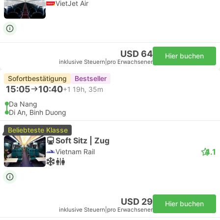
VietJet Air
USD 64
Hier buchen
inklusive Steuern
|
pro Erwachsener
Sofortbestätigung
Bestseller
15:05
10:40
+1
19h, 35m
Da Nang
Di An, Binh Duong
Beliebteste Klasse
Soft Sitz | Zug
4.1
Vietnam Rail
USD 29
Hier buchen
inklusive Steuern
|
pro Erwachsener