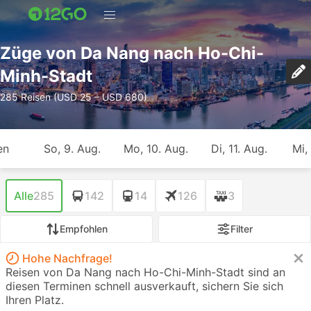
Züge von Da Nang nach Ho-Chi-
Minh-Stadt
285 Reisen (USD 25 – USD 680)
en
So, 9. Aug.
Mo, 10. Aug.
Di, 11. Aug.
Mi,
Alle
285
142
14
126
3
Empfohlen
Filter
Hohe Nachfrage!
Reisen von Da Nang nach Ho-Chi-Minh-Stadt sind an
diesen Terminen schnell ausverkauft, sichern Sie sich
Ihren Platz.