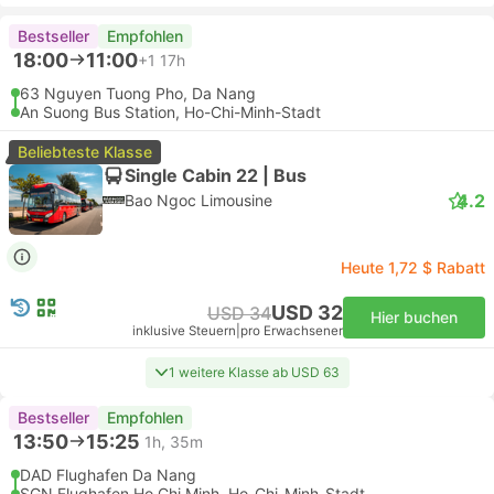
Bestseller
Empfohlen
18:00
11:00
+1
17h
63 Nguyen Tuong Pho, Da Nang
An Suong Bus Station, Ho-Chi-Minh-Stadt
Beliebteste Klasse
Single Cabin 22 | Bus
4.2
Bao Ngoc Limousine
Heute 1,72 $ Rabatt
USD 32
USD 34
Hier buchen
inklusive Steuern
|
pro Erwachsener
1 weitere Klasse ab USD 63
Bestseller
Empfohlen
13:50
15:25
1h, 35m
DAD Flughafen Da Nang
SGN Flughafen Ho Chi Minh, Ho-Chi-Minh-Stadt