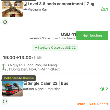
Level 3 6 beds compartment | Zug
4.1
Vietnam Rail
USD 41
Hier buchen
inklusive Steuern
|
pro Erwachsener
1 weitere Klasse ab USD 32
19:00
13:00
+1
18h
63 Nguyen Tuong Pho, Da Nang
261 Dong Den, Ho-Chi-Minh-Stadt
Beliebteste Klasse
Single Cabin 22 | Bus
4.2
Bao Ngoc Limousine
Heute 1,83 $ Rabatt