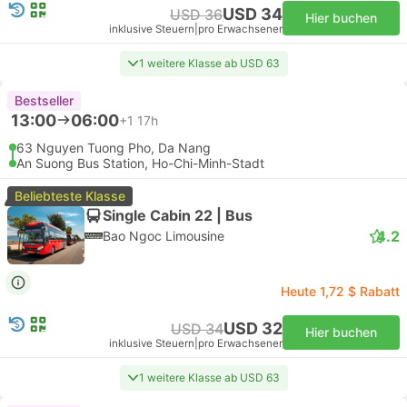
USD 34
USD 36
Hier buchen
inklusive Steuern
|
pro Erwachsener
1 weitere Klasse ab USD 63
Bestseller
13:00
06:00
+1
17h
63 Nguyen Tuong Pho, Da Nang
An Suong Bus Station, Ho-Chi-Minh-Stadt
Beliebteste Klasse
Single Cabin 22 | Bus
4.2
Bao Ngoc Limousine
Heute 1,72 $ Rabatt
USD 32
USD 34
Hier buchen
inklusive Steuern
|
pro Erwachsener
1 weitere Klasse ab USD 63