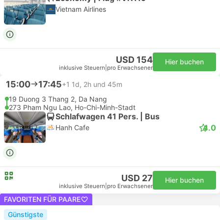
Vietnam Airlines
USD 154
Hier buchen
inklusive Steuern
|
pro Erwachsener
15:00
17:45
+1
1d, 2h und 45m
19 Duong 3 Thang 2, Da Nang
273 Pham Ngu Lao, Ho-Chi-Minh-Stadt
Schlafwagen 41 Pers. | Bus
4.0
Hanh Cafe
USD 27
Hier buchen
inklusive Steuern
|
pro Erwachsener
FAVORITEN FÜR PAARE
Günstigste