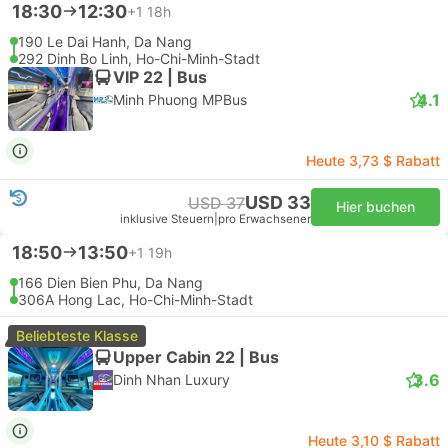
18:30
12:30
+1
18h
190 Le Dai Hanh, Da Nang
292 Dinh Bo Linh, Ho-Chi-Minh-Stadt
VIP 22 | Bus
4.1
Minh Phuong MPBus
Heute 3,73 $ Rabatt
USD 33
USD 37
Hier buchen
inklusive Steuern
|
pro Erwachsener
18:50
13:50
+1
19h
166 Dien Bien Phu, Da Nang
306A Hong Lac, Ho-Chi-Minh-Stadt
Beliebteste Klasse
Upper Cabin 22 | Bus
3.6
Dinh Nhan Luxury
Heute 3,10 $ Rabatt