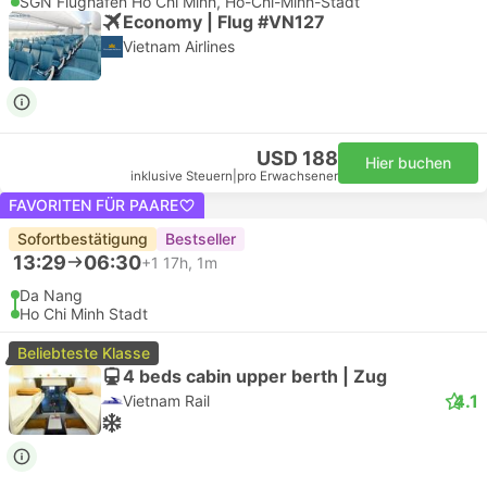
SGN Flughafen Ho Chi Minh, Ho-Chi-Minh-Stadt
Economy | Flug #VN127
Vietnam Airlines
USD 188
Hier buchen
inklusive Steuern
|
pro Erwachsener
FAVORITEN FÜR PAARE
Sofortbestätigung
Bestseller
13:29
06:30
+1
17h, 1m
Da Nang
Ho Chi Minh Stadt
Beliebteste Klasse
4 beds cabin upper berth | Zug
4.1
Vietnam Rail