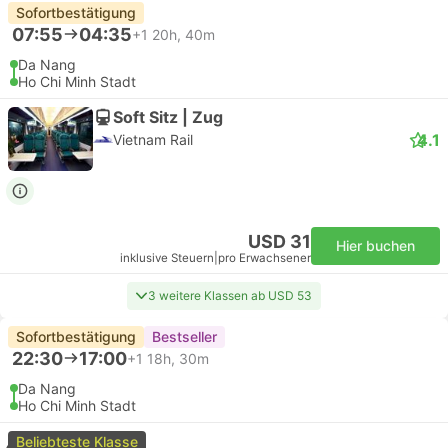
Sofortbestätigung
07:55
04:35
+1
20h, 40m
Da Nang
Ho Chi Minh Stadt
Soft Sitz | Zug
4.1
Vietnam Rail
USD 31
Hier buchen
inklusive Steuern
|
pro Erwachsener
3 weitere Klassen ab USD 53
Sofortbestätigung
Bestseller
22:30
17:00
+1
18h, 30m
Da Nang
Ho Chi Minh Stadt
Beliebteste Klasse