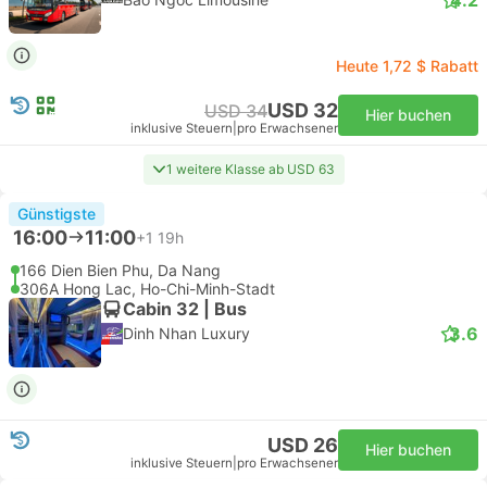
Heute 1,72 $ Rabatt
USD 32
USD 34
Hier buchen
inklusive Steuern
|
pro Erwachsener
1 weitere Klasse ab USD 63
Günstigste
16:00
11:00
+1
19h
166 Dien Bien Phu, Da Nang
306A Hong Lac, Ho-Chi-Minh-Stadt
Cabin 32 | Bus
3.6
Dinh Nhan Luxury
USD 26
Hier buchen
inklusive Steuern
|
pro Erwachsener