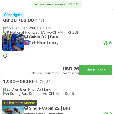
6 weitere Klassen ab USD 40
Günstigste
08:00
02:00
+1
18h
166 Dien Bien Phu, Da Nang
39 National Highway 1A, Ho-Chi-Minh-Stadt
Cabin 32 | Bus
3.6
Dinh Nhan Luxury
USD 26
Hier buchen
inklusive Steuern
|
pro Erwachsener
12:30
06:00
+1
17h, 30m
126 Dien Bien Phu, Da Nang
An Suong Bus Station, Ho-Chi-Minh-Stadt
Beliebteste Klasse
Single Cabin 22 | Bus
4.2
Bao Ngoc Limousine