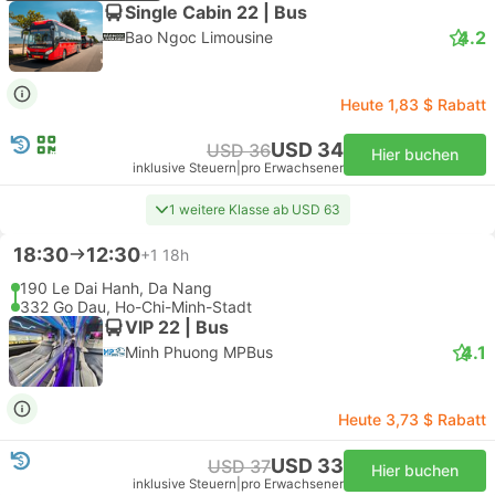
Single Cabin 22 | Bus
4.2
Bao Ngoc Limousine
Heute 1,83 $ Rabatt
USD 34
USD 36
Hier buchen
inklusive Steuern
|
pro Erwachsener
1 weitere Klasse ab USD 63
18:30
12:30
+1
18h
190 Le Dai Hanh, Da Nang
332 Go Dau, Ho-Chi-Minh-Stadt
VIP 22 | Bus
4.1
Minh Phuong MPBus
Heute 3,73 $ Rabatt
USD 33
USD 37
Hier buchen
inklusive Steuern
|
pro Erwachsener