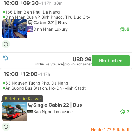
16:00
09:30
+1
17h, 30m
166 Dien Bien Phu, Da Nang
Dinh Nhan Bus VP Binh Phuoc, Thu Duc City
Cabin 32 | Bus
3.6
Dinh Nhan Luxury
USD 26
Hier buchen
inklusive Steuern
|
pro Erwachsener
19:00
12:00
+1
17h
63 Nguyen Tuong Pho, Da Nang
An Suong Bus Station, Ho-Chi-Minh-Stadt
Beliebteste Klasse
Single Cabin 22 | Bus
4.2
Bao Ngoc Limousine
Heute 1,72 $ Rabatt