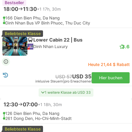
Bestseller
18:00
11:30
+1
17h, 30m
166 Dien Bien Phu, Da Nang
Dinh Nhan Bus VP Binh Phuoc, Thu Duc City
Beliebteste Klasse
Lower Cabin 22 | Bus
3.6
Dinh Nhan Luxury
Heute 21,44 $ Rabatt
USD 35
USD 57
Hier buchen
inklusive Steuern
|
pro Erwachsener
1 weitere Klasse ab USD 33
12:30
07:00
+1
18h, 30m
126 Dien Bien Phu, Da Nang
261 Dong Den, Ho-Chi-Minh-Stadt
Beliebteste Klasse