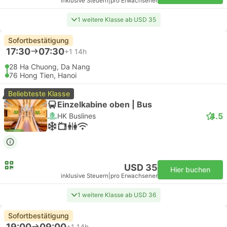
inklusive Steuern
|
pro Erwachsener
1 weitere Klasse ab USD 35
Sofortbestätigung
17:30
07:30
+1
14h
28 Ha Chuong, Da Nang
76 Hong Tien, Hanoi
Beliebteste Klasse
Einzelkabine oben | Bus
4.5
HK Buslines
USD 35
Hier buchen
inklusive Steuern
|
pro Erwachsener
1 weitere Klasse ab USD 36
Sofortbestätigung
19:00
09:00
+1
14h