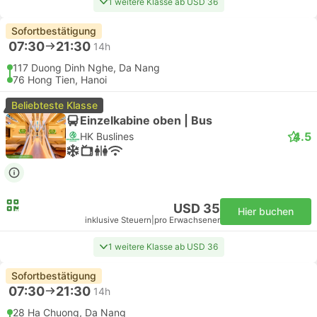
1 weitere Klasse ab USD 36
Sofortbestätigung
07:30
21:30
14h
117 Duong Dinh Nghe, Da Nang
76 Hong Tien, Hanoi
Beliebteste Klasse
Einzelkabine oben | Bus
4.5
HK Buslines
USD 35
Hier buchen
inklusive Steuern
|
pro Erwachsener
1 weitere Klasse ab USD 36
Sofortbestätigung
07:30
21:30
14h
28 Ha Chuong, Da Nang