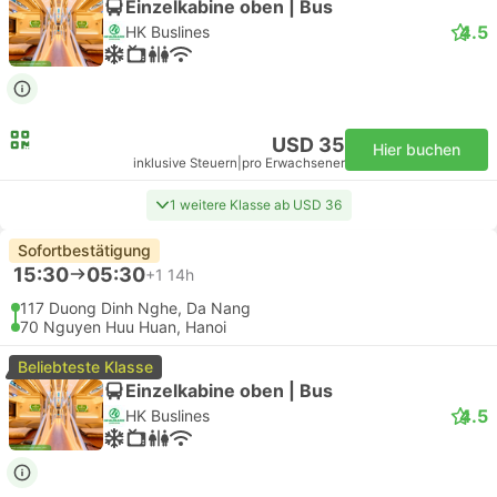
Einzelkabine oben | Bus
4.5
HK Buslines
USD 35
Hier buchen
inklusive Steuern
|
pro Erwachsener
1 weitere Klasse ab USD 36
Sofortbestätigung
15:30
05:30
+1
14h
117 Duong Dinh Nghe, Da Nang
70 Nguyen Huu Huan, Hanoi
Beliebteste Klasse
Einzelkabine oben | Bus
4.5
HK Buslines