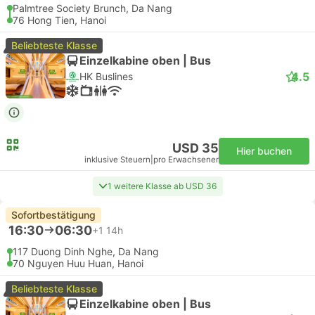
Palmtree Society Brunch, Da Nang
76 Hong Tien, Hanoi
Beliebteste Klasse
Einzelkabine oben | Bus
4.5
HK Buslines
USD 35
Hier buchen
inklusive Steuern
|
pro Erwachsener
1 weitere Klasse ab USD 36
Sofortbestätigung
16:30
06:30
+1
14h
117 Duong Dinh Nghe, Da Nang
70 Nguyen Huu Huan, Hanoi
Beliebteste Klasse
Einzelkabine oben | Bus