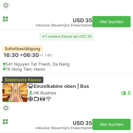
USD 35
Hier buchen
inklusive Steuern
|
pro Erwachsener
1 weitere Klasse ab USD 36
Sofortbestätigung
16:30
06:30
+1
14h
541 Nguyen Tat Thanh, Da Nang
76 Hong Tien, Hanoi
Beliebteste Klasse
Einzelkabine oben | Bus
4.5
HK Buslines
USD 35
Hier buchen
inklusive Steuern
|
pro Erwachsener