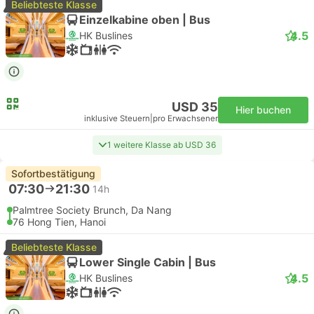
Beliebteste Klasse
Einzelkabine oben | Bus
4.5
HK Buslines
USD 35
Hier buchen
inklusive Steuern
|
pro Erwachsener
1 weitere Klasse ab USD 36
Sofortbestätigung
07:30
21:30
14h
Palmtree Society Brunch, Da Nang
76 Hong Tien, Hanoi
Beliebteste Klasse
Lower Single Cabin | Bus
4.5
HK Buslines