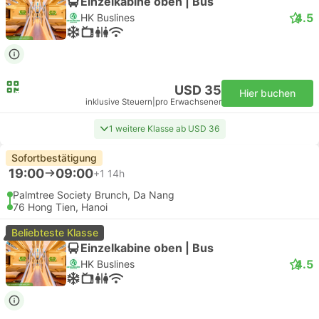
Einzelkabine oben | Bus
4.5
HK Buslines
USD 35
Hier buchen
inklusive Steuern
|
pro Erwachsener
1 weitere Klasse ab USD 36
Sofortbestätigung
19:00
09:00
+1
14h
Palmtree Society Brunch, Da Nang
76 Hong Tien, Hanoi
Beliebteste Klasse
Einzelkabine oben | Bus
4.5
HK Buslines