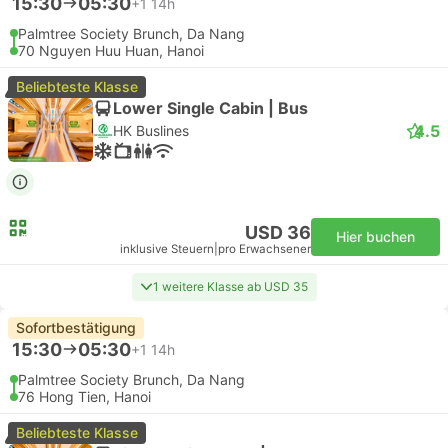
15:30
05:30
+1
14h
Palmtree Society Brunch, Da Nang
70 Nguyen Huu Huan, Hanoi
Beliebteste Klasse
Lower Single Cabin | Bus
4.5
HK Buslines
USD 36
Hier buchen
inklusive Steuern
|
pro Erwachsener
1 weitere Klasse ab USD 35
Sofortbestätigung
15:30
05:30
+1
14h
Palmtree Society Brunch, Da Nang
76 Hong Tien, Hanoi
Beliebteste Klasse