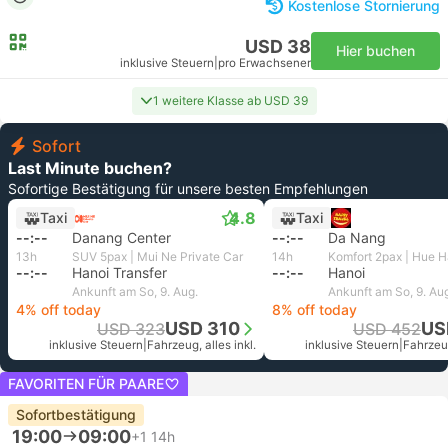
Kostenlose Stornierung
USD 38
Hier buchen
inklusive Steuern
|
pro Erwachsener
1 weitere Klasse ab USD 39
Sofort
Last Minute buchen?
Sofortige Bestätigung für unsere besten Empfehlungen
4.8
Taxi
Taxi
--:--
Danang Center
--:--
Da Nang
13h
SUV 5pax | Mui Ne Private Car
14h
--:--
Hanoi Transfer
--:--
Hanoi
Ankunft am So, 9. Aug.
Ankunft am So, 9. Au
4% off today
8% off today
USD 310
US
USD 323
USD 452
inklusive Steuern
|
Fahrzeug, alles inkl.
inklusive Steuern
|
Fahrzeug
FAVORITEN FÜR PAARE
Sofortbestätigung
19:00
09:00
+1
14h