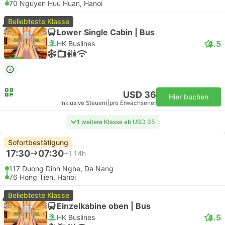
70 Nguyen Huu Huan, Hanoi
Beliebteste Klasse
Lower Single Cabin | Bus
4.5
HK Buslines
USD 36
Hier buchen
inklusive Steuern
|
pro Erwachsener
1 weitere Klasse ab USD 35
Sofortbestätigung
17:30
07:30
+1
14h
117 Duong Dinh Nghe, Da Nang
76 Hong Tien, Hanoi
Beliebteste Klasse
Einzelkabine oben | Bus
4.5
HK Buslines