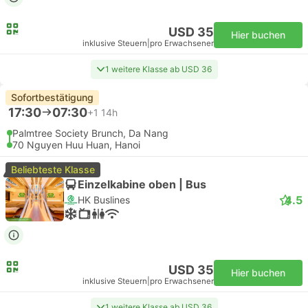
USD 35
Hier buchen
inklusive Steuern
|
pro Erwachsener
1 weitere Klasse ab USD 36
Sofortbestätigung
17:30
07:30
+1
14h
Palmtree Society Brunch, Da Nang
70 Nguyen Huu Huan, Hanoi
Beliebteste Klasse
Einzelkabine oben | Bus
4.5
HK Buslines
USD 35
Hier buchen
inklusive Steuern
|
pro Erwachsener
1 weitere Klasse ab USD 36