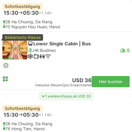
Sofortbestätigung
15:30
05:30
+1
14h
28 Ha Chuong, Da Nang
70 Nguyen Huu Huan, Hanoi
Beliebteste Klasse
Lower Single Cabin | Bus
4.5
HK Buslines
USD 36
Hier buchen
inklusive Steuern
|
pro Erwachsener
1 weitere Klasse ab USD 35
Sofortbestätigung
15:30
05:30
+1
14h
28 Ha Chuong, Da Nang
76 Hong Tien, Hanoi