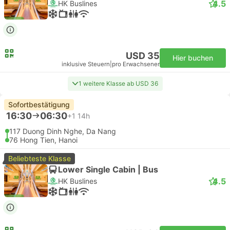
4.5
HK Buslines
USD 35
Hier buchen
inklusive Steuern
|
pro Erwachsener
1 weitere Klasse ab USD 36
Sofortbestätigung
16:30
06:30
+1
14h
117 Duong Dinh Nghe, Da Nang
76 Hong Tien, Hanoi
Beliebteste Klasse
Lower Single Cabin | Bus
4.5
HK Buslines