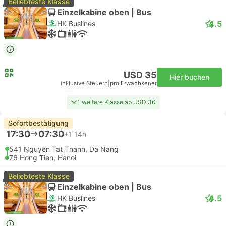
Beliebteste Klasse
Einzelkabine oben | Bus
4.5
HK Buslines
USD 35
Hier buchen
inklusive Steuern
|
pro Erwachsener
1 weitere Klasse ab USD 36
Sofortbestätigung
17:30
07:30
+1
14h
541 Nguyen Tat Thanh, Da Nang
76 Hong Tien, Hanoi
Beliebteste Klasse
Einzelkabine oben | Bus
4.5
HK Buslines