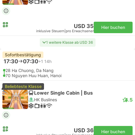
USD 35
Hier buchen
inklusive Steuern
|
pro Erwachsener
1 weitere Klasse ab USD 36
Sofortbestätigung
17:30
07:30
+1
14h
28 Ha Chuong, Da Nang
70 Nguyen Huu Huan, Hanoi
Beliebteste Klasse
Lower Single Cabin | Bus
4.5
HK Buslines
USD 36
Hier buchen