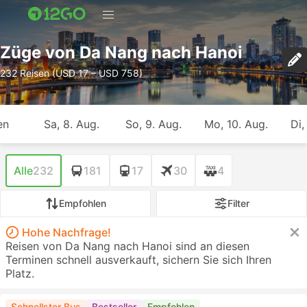
Züge von Da Nang nach Hanoi
232 Reisen (USD 17 – USD 758)
en
Sa, 8. Aug.
So, 9. Aug.
Mo, 10. Aug.
Di,
Alle
232
181
17
30
4
Empfohlen
Filter
Hohe Nachfrage!
Reisen von Da Nang nach Hanoi sind an diesen
Terminen schnell ausverkauft, sichern Sie sich Ihren
Platz.
Schnellster Bus
Bestseller
Empfohlen