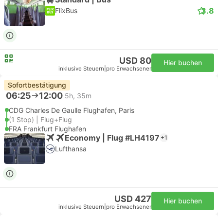
3.8
FlixBus
USD 80
Hier buchen
inklusive Steuern
|
pro Erwachsener
Sofortbestätigung
06:25
12:00
5h, 35m
CDG Charles De Gaulle Flughafen, Paris
(1 Stop) | Flug+Flug
FRA Frankfurt Flughafen
Economy | Flug #LH4197
+1
Lufthansa
USD 427
Hier buchen
inklusive Steuern
|
pro Erwachsener