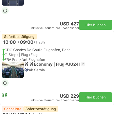
USD 427
Hier buchen
inklusive Steuern
|
pro Erwachsener
Sofortbestätigung
10:00
09:00
+1
23h
CDG Charles De Gaulle Flughafen, Paris
(1 Stop) | Flug+Flug
FRA Frankfurt Flughafen
Economy | Flug #JU241
+1
Air Serbia
USD 229
Hier buchen
inklusive Steuern
|
pro Erwachsener
Schnellste
Sofortbestätigung