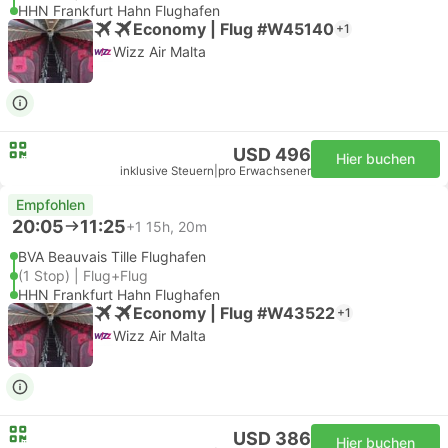
HHN Frankfurt Hahn Flughafen
Economy | Flug #W45140
+1
Wizz Air Malta
USD 496
Hier buchen
inklusive Steuern
|
pro Erwachsener
Empfohlen
20:05
11:25
+1
15h, 20m
BVA Beauvais Tille Flughafen
(1 Stop) | Flug+Flug
HHN Frankfurt Hahn Flughafen
Economy | Flug #W43522
+1
Wizz Air Malta
USD 386
Hier buchen