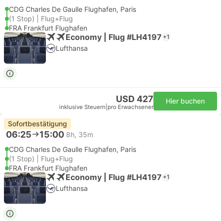
CDG Charles De Gaulle Flughafen, Paris
(1 Stop) | Flug+Flug
FRA Frankfurt Flughafen
Economy | Flug #LH4197
+1
Lufthansa
USD 427
Hier buchen
inklusive Steuern
|
pro Erwachsener
Sofortbestätigung
06:25
15:00
8h, 35m
CDG Charles De Gaulle Flughafen, Paris
(1 Stop) | Flug+Flug
FRA Frankfurt Flughafen
Economy | Flug #LH4197
+1
Lufthansa