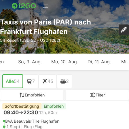
Taxis von Paris (PAR) nach
Frankfurt Flughafen
54 Reisen (USD 52 – USD 1262)
en
So, 9. Aug.
Mo, 10. Aug.
Di, 11. Aug.
Mi,
Alle
54
7
45
2
Empfohlen
Filter
Sofortbestätigung
Empfohlen
09:40
22:30
12h, 50m
BVA Beauvais Tille Flughafen
(1 Stop) | Flug+Flug