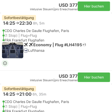
USD 377
Hier buchen
inklusive Steuern
|
pro Erwachsener
Sofortbestätigung
14:25
22:30
8h, 5m
CDG Charles De Gaulle Flughafen, Paris
(1 Stop) | Flug+Flug
FRA Frankfurt Flughafen
Economy | Flug #LH4195
+1
Lufthansa
USD 377
Hier buchen
inklusive Steuern
|
pro Erwachsener
Sofortbestätigung
14:25
21:00
6h, 35m
CDG Charles De Gaulle Flughafen, Paris
(1 Stop) | Flug+Flug
FRA Frankfurt Flughafen