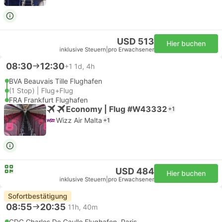
USD 513
Hier buchen
inklusive Steuern
|
pro Erwachsener
08:30
12:30
+1
1d, 4h
BVA Beauvais Tille Flughafen
(1 Stop) | Flug+Flug
FRA Frankfurt Flughafen
Economy | Flug #W43332
+1
Wizz Air Malta
+1
USD 484
Hier buchen
inklusive Steuern
|
pro Erwachsener
Sofortbestätigung
08:55
20:35
11h, 40m
CDG Charles De Gaulle Flughafen, Paris