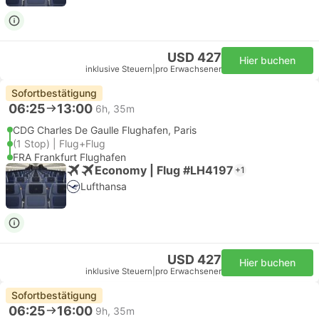
USD 427
Hier buchen
inklusive Steuern
|
pro Erwachsener
Sofortbestätigung
06:25
13:00
6h, 35m
CDG Charles De Gaulle Flughafen, Paris
(1 Stop) | Flug+Flug
FRA Frankfurt Flughafen
Economy | Flug #LH4197
+1
Lufthansa
USD 427
Hier buchen
inklusive Steuern
|
pro Erwachsener
Sofortbestätigung
06:25
16:00
9h, 35m