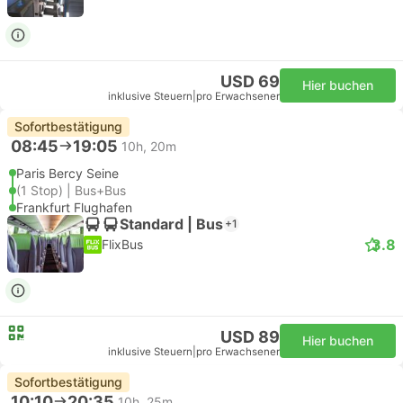
USD 69
Hier buchen
inklusive Steuern
|
pro Erwachsener
Sofortbestätigung
08:45
19:05
10h, 20m
Paris Bercy Seine
(1 Stop) | Bus+Bus
Frankfurt Flughafen
Standard | Bus
+1
3.8
FlixBus
USD 89
Hier buchen
inklusive Steuern
|
pro Erwachsener
Sofortbestätigung
10:10
20:35
10h, 25m