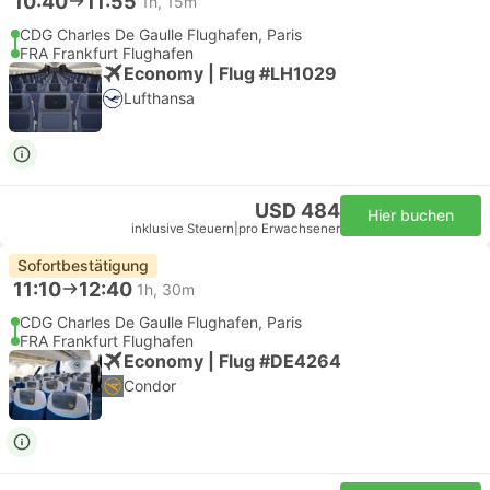
10:40
11:55
1h, 15m
CDG Charles De Gaulle Flughafen, Paris
FRA Frankfurt Flughafen
Economy | Flug #LH1029
Lufthansa
USD 484
Hier buchen
inklusive Steuern
|
pro Erwachsener
Sofortbestätigung
11:10
12:40
1h, 30m
CDG Charles De Gaulle Flughafen, Paris
FRA Frankfurt Flughafen
Economy | Flug #DE4264
Condor