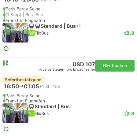
Paris Bercy Seine
(1 Stop) | Bus+Bus
Frankfurt Flughafen
Standard | Bus
+1
3.8
FlixBus
USD 107
Hier buchen
inklusive Steuern
|
pro Erwachsener
Sofortbestätigung
16:50
01:05
+1
8h, 15m
Paris Bercy Seine
Frankfurt Flughafen
Standard | Bus
3.8
FlixBus