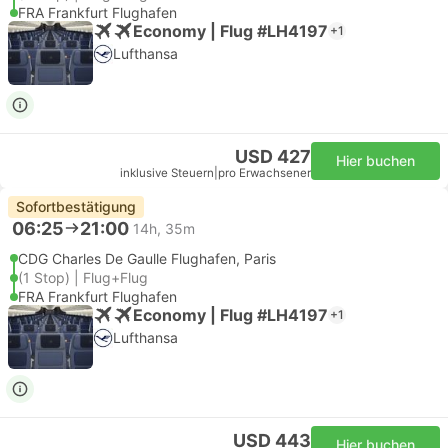
FRA Frankfurt Flughafen
Economy | Flug #LH4197
+1
Lufthansa
USD 427
Hier buchen
inklusive Steuern
|
pro Erwachsener
Sofortbestätigung
06:25
21:00
14h, 35m
CDG Charles De Gaulle Flughafen, Paris
(1 Stop) | Flug+Flug
FRA Frankfurt Flughafen
Economy | Flug #LH4197
+1
Lufthansa
USD 443
Hier buchen