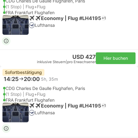
CDG Charles De Gaulle Flughafen, Paris
(1 Stop) | Flug+Flug
FRA Frankfurt Flughafen
Economy | Flug #LH4195
+1
Lufthansa
USD 427
Hier buchen
inklusive Steuern
|
pro Erwachsener
Sofortbestätigung
14:25
20:00
5h, 35m
CDG Charles De Gaulle Flughafen, Paris
(1 Stop) | Flug+Flug
FRA Frankfurt Flughafen
Economy | Flug #LH4195
+1
Lufthansa