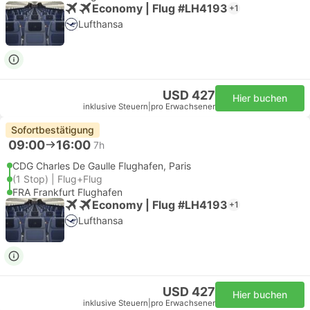
Economy | Flug #LH4193
+1
Lufthansa
USD 427
Hier buchen
inklusive Steuern
|
pro Erwachsener
Sofortbestätigung
09:00
16:00
7h
CDG Charles De Gaulle Flughafen, Paris
(1 Stop) | Flug+Flug
FRA Frankfurt Flughafen
Economy | Flug #LH4193
+1
Lufthansa
USD 427
Hier buchen
inklusive Steuern
|
pro Erwachsener