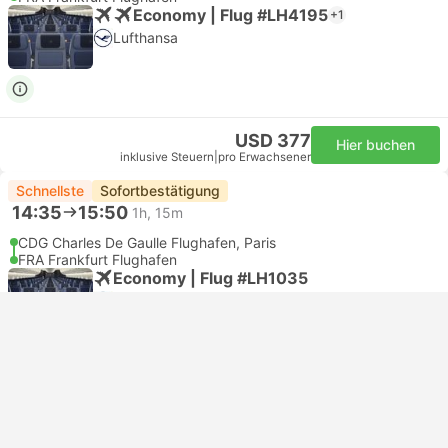
Economy | Flug #LH4195
+1
Lufthansa
USD 377
Hier buchen
inklusive Steuern
|
pro Erwachsener
Schnellste
Sofortbestätigung
14:35
15:50
1h, 15m
CDG Charles De Gaulle Flughafen, Paris
FRA Frankfurt Flughafen
Economy | Flug #LH1035
Lufthansa
USD 550
Hier buchen
inklusive Steuern
|
pro Erwachsener