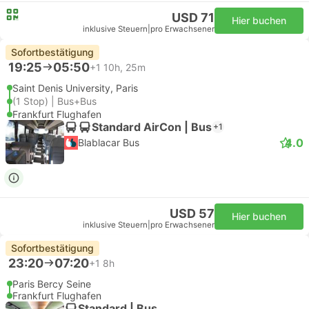
USD 71
Hier buchen
inklusive Steuern
|
pro Erwachsener
Sofortbestätigung
19:25
05:50
+1
10h, 25m
Saint Denis University, Paris
(1 Stop) | Bus+Bus
Frankfurt Flughafen
Standard AirCon | Bus
+1
4.0
Blablacar Bus
USD 57
Hier buchen
inklusive Steuern
|
pro Erwachsener
Sofortbestätigung
23:20
07:20
+1
8h
Paris Bercy Seine
Frankfurt Flughafen
Standard | Bus