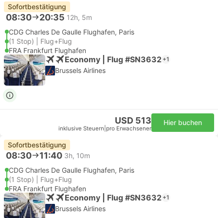
Sofortbestätigung
08:30
20:35
12h, 5m
CDG Charles De Gaulle Flughafen, Paris
(1 Stop) | Flug+Flug
FRA Frankfurt Flughafen
Economy | Flug #SN3632
+1
Brussels Airlines
USD 513
Hier buchen
inklusive Steuern
|
pro Erwachsener
Sofortbestätigung
08:30
11:40
3h, 10m
CDG Charles De Gaulle Flughafen, Paris
(1 Stop) | Flug+Flug
FRA Frankfurt Flughafen
Economy | Flug #SN3632
+1
Brussels Airlines