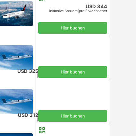
USD 344
inklusive Steuern
|
pro Erwachsener
Hier buchen
USD 325
Hier buchen
inklusive Steuern
|
pro Erwachsener
USD 312
Hier buchen
inklusive Steuern
|
pro Erwachsener