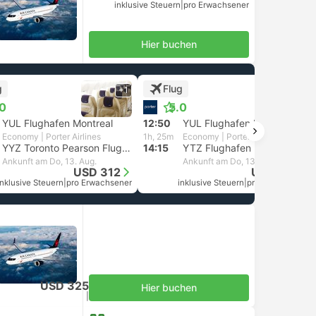
inklusive Steuern
|
pro Erwachsener
Hier buchen
g
Flug
+1
+1
.0
5.0
YUL Flughafen Montreal
12:50
YUL Flughafen Montreal
Economy | Porter Airlines
1h, 25m
Economy | Porter Airlines
YYZ Toronto Pearson Flughafen
14:15
YTZ Flughafen Billy Bishop, Toronto
Ankunft am Do, 13. Aug.
Ankunft am Do, 13. Aug.
USD 312
USD 303
inklusive Steuern
|
pro Erwachsener
inklusive Steuern
|
pro Erwachsener
USD 325
Hier buchen
inklusive Steuern
|
pro Erwachsener