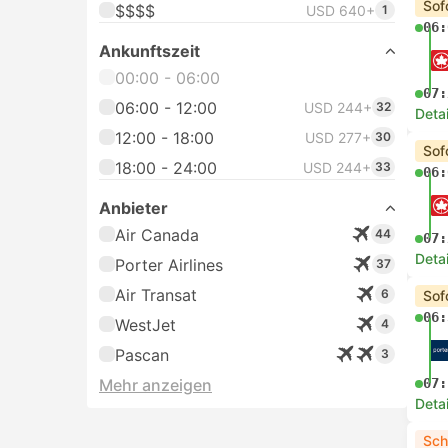
Sof
$$$$
USD 640+
1
06:
Ankunftszeit
00:00 - 06:00
07:
06:00 - 12:00
USD 244+
32
Deta
12:00 - 18:00
USD 277+
30
Sof
18:00 - 24:00
USD 244+
33
06:
Anbieter
Air Canada
44
07:
Deta
Porter Airlines
37
Air Transat
6
Sof
06:
WestJet
4
Pascan
3
Mehr anzeigen
07:
Deta
Sch