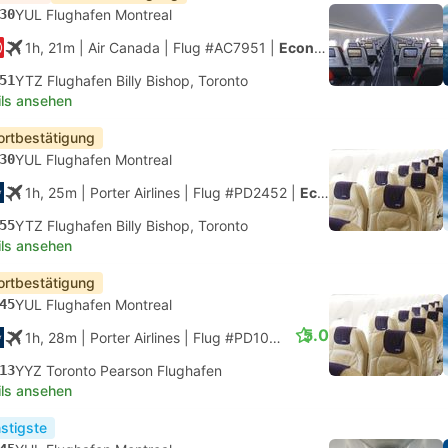
30
YUL Flughafen Montreal
1h, 21m
| Air Canada
|
Flug #AC7951
|
Economy
51
YTZ Flughafen Billy Bishop, Toronto
ils ansehen
ortbestätigung
30
YUL Flughafen Montreal
1h, 25m
| Porter Airlines
|
Flug #PD2452
|
Economy
55
YTZ Flughafen Billy Bishop, Toronto
ils ansehen
ortbestätigung
45
YUL Flughafen Montreal
5.0
1h, 28m
| Porter Airlines
|
Flug #PD102
|
Economy
13
YYZ Toronto Pearson Flughafen
ils ansehen
stigste