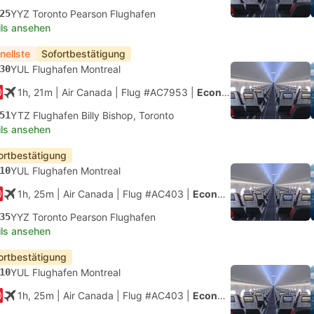
25
YYZ Toronto Pearson Flughafen
ils ansehen
nellste
Sofortbestätigung
30
YUL Flughafen Montreal
1h, 21m
| Air Canada
|
Flug #AC7953
|
Economy
51
YTZ Flughafen Billy Bishop, Toronto
ils ansehen
ortbestätigung
10
YUL Flughafen Montreal
1h, 25m
| Air Canada
|
Flug #AC403
|
Economy
35
YYZ Toronto Pearson Flughafen
ils ansehen
ortbestätigung
10
YUL Flughafen Montreal
1h, 25m
| Air Canada
|
Flug #AC403
|
Economy