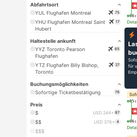
Abfahrtsort
YUL Flughafen Montreal
75
06:
YHU Flughafen Montreal Saint
17
Deta
Hubert
Haltestelle ankunft
La
YYZ Toronto Pearson
65
bu
Flughafen
Sofo
YTZ Flughafen Billy Bishop,
27
für 
Toronto
Emp
Buchungsmöglichkeiten
Sofortige Ticketbestätigung
76
Sof
05:
Preis
$
USD 244+
87
06:
$$
USD 376+
4
Deta
$$$