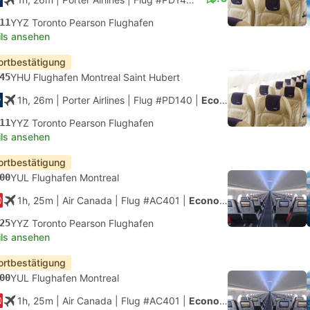
11
YYZ Toronto Pearson Flughafen
ils ansehen
ortbestätigung
45
YHU Flughafen Montreal Saint Hubert
1h, 26m
| Porter Airlines
|
Flug #PD140
|
Economy
11
YYZ Toronto Pearson Flughafen
ils ansehen
ortbestätigung
00
YUL Flughafen Montreal
1h, 25m
| Air Canada
|
Flug #AC401
|
Economy
25
YYZ Toronto Pearson Flughafen
ils ansehen
ortbestätigung
00
YUL Flughafen Montreal
1h, 25m
| Air Canada
|
Flug #AC401
|
Economy