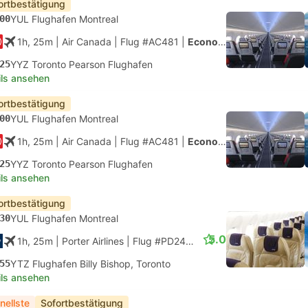
ortbestätigung
00
YUL Flughafen Montreal
1h, 25m
| Air Canada
|
Flug #AC481
|
Economy
25
YYZ Toronto Pearson Flughafen
ils ansehen
ortbestätigung
00
YUL Flughafen Montreal
1h, 25m
| Air Canada
|
Flug #AC481
|
Economy
25
YYZ Toronto Pearson Flughafen
ils ansehen
ortbestätigung
30
YUL Flughafen Montreal
5.0
1h, 25m
| Porter Airlines
|
Flug #PD2452
|
Economy
55
YTZ Flughafen Billy Bishop, Toronto
ils ansehen
nellste
Sofortbestätigung