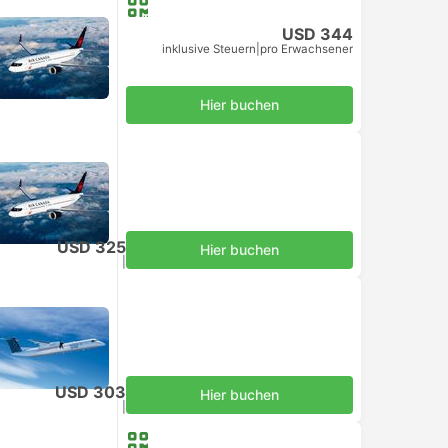
USD 344
inklusive Steuern
|
pro Erwachsener
Hier buchen
USD 325
Hier buchen
inklusive Steuern
|
pro Erwachsener
USD 303
Hier buchen
inklusive Steuern
|
pro Erwachsener