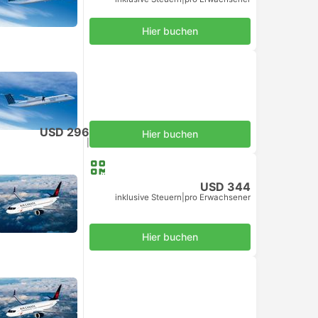
Hier buchen
USD 296
Hier buchen
inklusive Steuern
|
pro Erwachsener
USD 344
inklusive Steuern
|
pro Erwachsener
Hier buchen