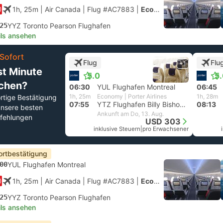
1h, 25m
| Air Canada
|
Flug #AC7883
|
Economy
25
YYZ Toronto Pearson Flughafen
ils ansehen
Sofort
Flug
Flu
+1
st Minute
5.0
5
chen?
06:30
YUL Flughafen Montreal
06:45
1h, 25m
Economy | Porter Airlines
1h, 28m
rtige Bestätigung
07:55
YTZ Flughafen Billy Bishop, Toronto
08:13
unsere besten
Ankunft am Do, 13. Aug.
fehlungen
USD 303
inklusive Steuern
|
pro Erwachsener
ortbestätigung
00
YUL Flughafen Montreal
1h, 25m
| Air Canada
|
Flug #AC7883
|
Economy
25
YYZ Toronto Pearson Flughafen
ils ansehen