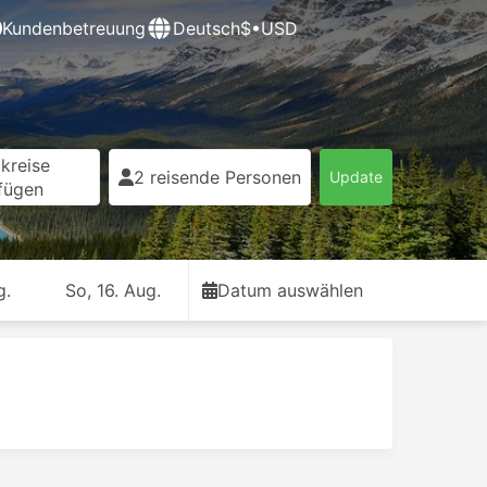
Kundenbetreuung
Deutsch
$•USD
kreise
2 reisende Personen
Update
fügen
g.
So, 16. Aug.
Datum auswählen