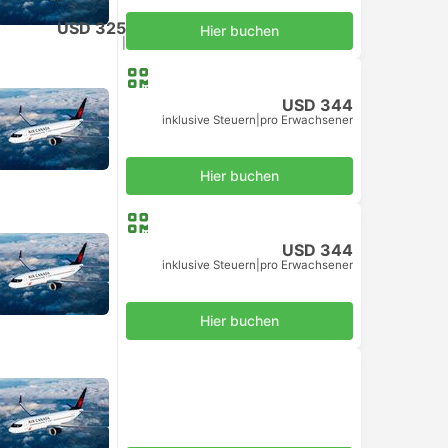
USD 325
Hier buchen
inklusive Steuern
|
pro Erwachsener
USD 344
inklusive Steuern
|
pro Erwachsener
Hier buchen
USD 344
inklusive Steuern
|
pro Erwachsener
Hier buchen