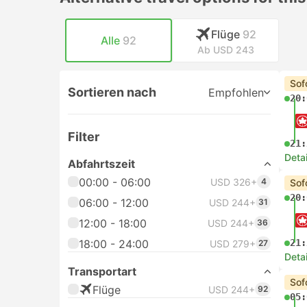
Flüge
92
Alle
92
Ab USD 243
Sof
Sortieren nach
Empfohlen
20:
Filter
21:
Deta
Abfahrtszeit
00:00 - 06:00
USD 326+
4
Sof
20:
06:00 - 12:00
USD 244+
31
12:00 - 18:00
USD 244+
36
18:00 - 24:00
21:
USD 279+
27
Deta
Transportart
Sof
Flüge
USD 244+
92
05: