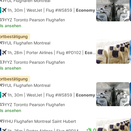
45
YUL Flughafen Montreal
1h, 30m
| WestJet
|
Flug #WS859
|
Economy
15
YYZ Toronto Pearson Flughafen
ils ansehen
ortbestätigung
45
YUL Flughafen Montreal
1h, 28m
| Porter Airlines
|
Flug #PD102
|
Economy
13
YYZ Toronto Pearson Flughafen
ils ansehen
ortbestätigung
45
YUL Flughafen Montreal
1h, 30m
| WestJet
|
Flug #WS859
|
Economy
15
YYZ Toronto Pearson Flughafen
ils ansehen
45
YHU Flughafen Montreal Saint Hubert
5.0
1h, 26m
| Porter Airlines
|
Flug #PD140
|
Economy