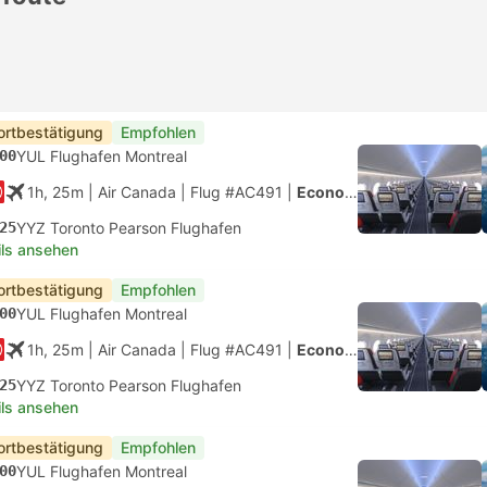
ortbestätigung
Empfohlen
00
YUL Flughafen Montreal
1h, 25m
| Air Canada
|
Flug #AC491
|
Economy
25
YYZ Toronto Pearson Flughafen
ils ansehen
ortbestätigung
Empfohlen
00
YUL Flughafen Montreal
1h, 25m
| Air Canada
|
Flug #AC491
|
Economy
25
YYZ Toronto Pearson Flughafen
ils ansehen
ortbestätigung
Empfohlen
00
YUL Flughafen Montreal