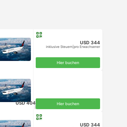
USD 344
inklusive Steuern
|
pro Erwachsener
Hier buchen
USD 404
Hier buchen
inklusive Steuern
|
pro Erwachsener
USD 344