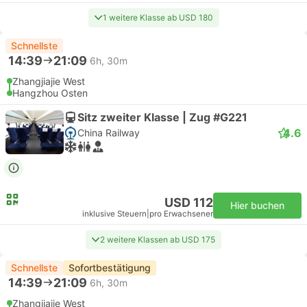
1 weitere Klasse ab USD 180
Schnellste
14:39
21:09
6h, 30m
Zhangjiajie West
Hangzhou Osten
Sitz zweiter Klasse | Zug #G221
4.6
China Railway
USD 112
Hier buchen
inklusive Steuern
|
pro Erwachsener
2 weitere Klassen ab USD 175
Schnellste
Sofortbestätigung
14:39
21:09
6h, 30m
Zhangjiajie West