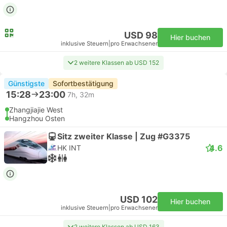
USD 98
Hier buchen
inklusive Steuern
|
pro Erwachsener
2 weitere Klassen ab USD 152
Günstigste
Sofortbestätigung
15:28
23:00
7h, 32m
Zhangjiajie West
Hangzhou Osten
Sitz zweiter Klasse | Zug #G3375
4.6
HK INT
USD 102
Hier buchen
inklusive Steuern
|
pro Erwachsener
2 weitere Klassen ab USD 163