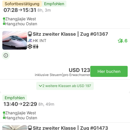
Sofortbestätigung
Empfohlen
07:28
15:31
8h, 3m
Zhangjiajie West
Hangzhou Osten
Sitz zweiter Klasse | Zug #G1367
4.6
HK INT
USD 123
Hier buchen
inklusive Steuern
|
pro Erwachsener
2 weitere Klassen ab USD 197
Empfohlen
13:40
22:29
8h, 49m
Zhangjiajie West
Hangzhou Osten
Sitz zweiter Klasse | Zug #G1473