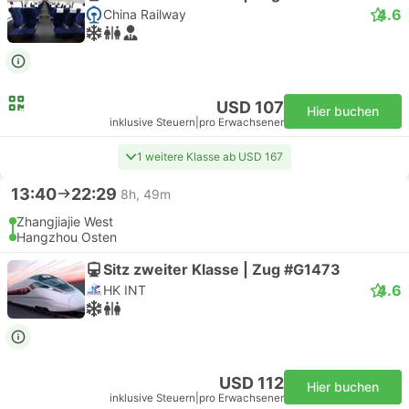
4.6
China Railway
USD 107
Hier buchen
inklusive Steuern
|
pro Erwachsener
1 weitere Klasse ab USD 167
13:40
22:29
8h, 49m
Zhangjiajie West
Hangzhou Osten
Sitz zweiter Klasse | Zug #G1473
4.6
HK INT
USD 112
Hier buchen
inklusive Steuern
|
pro Erwachsener