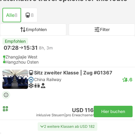
Alle
8
8
Empfohlen
Filter
Empfohlen
07:28
15:31
8h, 3m
Zhangjiajie West
Hangzhou Osten
Sitz zweiter Klasse | Zug #G1367
4.6
China Railway
USD 116
Hier buchen
inklusive Steuern
|
pro Erwachsener
2 weitere Klassen ab USD 182