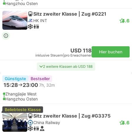
Hangzhou Osten
Sitz zweiter Klasse | Zug #G221
4.6
HK INT
USD 118
Hier buchen
inklusive Steuern
|
pro Erwachsener
2 weitere Klassen ab USD 188
Günstigste
Bestseller
15:28
23:00
7h, 32m
Zhangjiajie West
Hangzhou Osten
Beliebteste Klasse
Sitz zweiter Klasse | Zug #G3375
4.6
China Railway