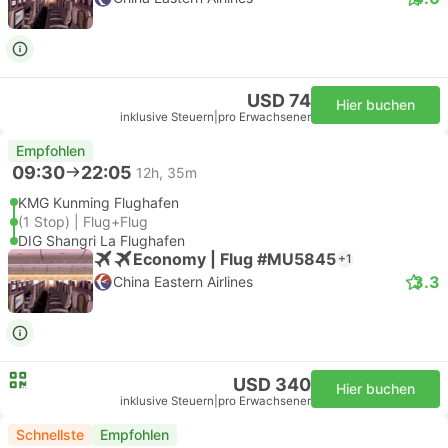
USD 74
Hier buchen
inklusive Steuern
|
pro Erwachsener
Empfohlen
09:30
22:05
12h, 35m
KMG Kunming Flughafen
(1 Stop) | Flug+Flug
DIG Shangri La Flughafen
Economy | Flug #MU5845
+1
3.3
China Eastern Airlines
USD 340
Hier buchen
inklusive Steuern
|
pro Erwachsener
Schnellste
Empfohlen