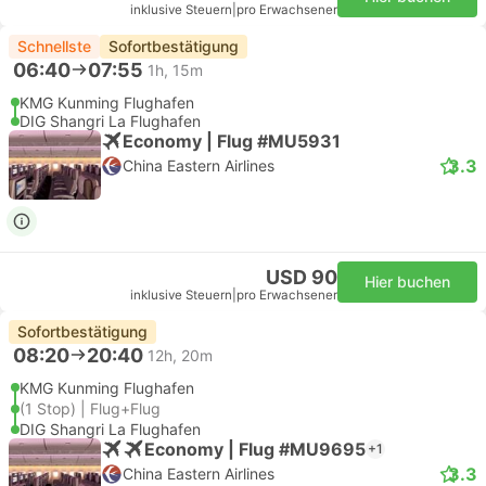
inklusive Steuern
|
pro Erwachsener
Schnellste
Sofortbestätigung
06:40
07:55
1h, 15m
KMG Kunming Flughafen
DIG Shangri La Flughafen
Economy | Flug #MU5931
3.3
China Eastern Airlines
USD 90
Hier buchen
inklusive Steuern
|
pro Erwachsener
Sofortbestätigung
08:20
20:40
12h, 20m
KMG Kunming Flughafen
(1 Stop) | Flug+Flug
DIG Shangri La Flughafen
Economy | Flug #MU9695
+1
3.3
China Eastern Airlines