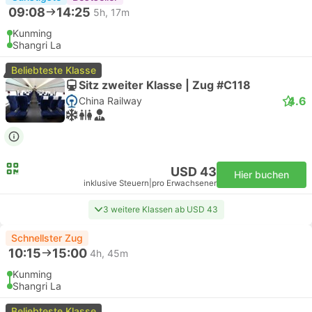
09:08
14:25
5h, 17m
Kunming
Shangri La
Beliebteste Klasse
Sitz zweiter Klasse | Zug #C118
4.6
China Railway
USD 43
Hier buchen
inklusive Steuern
|
pro Erwachsener
3 weitere Klassen ab USD 43
Schnellster Zug
10:15
15:00
4h, 45m
Kunming
Shangri La
Beliebteste Klasse