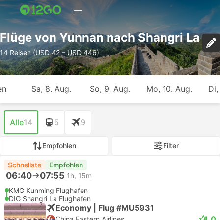
Flüge von Yunnan nach Shangri La
14 Reisen (USD 42 – USD 446)
en
Sa, 8. Aug.
So, 9. Aug.
Mo, 10. Aug.
Di,
Alle
14
5
9
Empfohlen
Filter
Schnellste
Empfohlen
06:40
07:55
1h, 15m
KMG Kunming Flughafen
DIG Shangri La Flughafen
Economy | Flug #MU5931
4.0
China Eastern Airlines