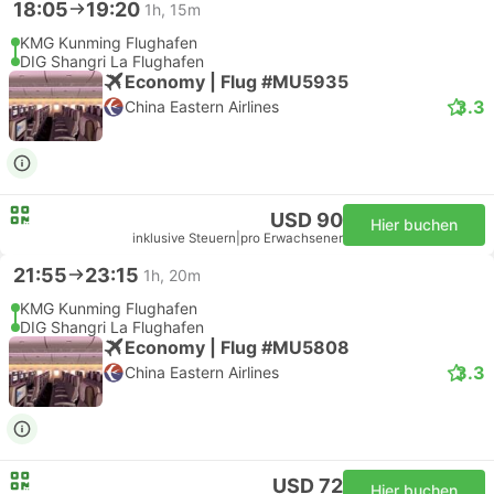
18:05
19:20
1h, 15m
KMG Kunming Flughafen
DIG Shangri La Flughafen
Economy | Flug #MU5935
3.3
China Eastern Airlines
USD 90
Hier buchen
inklusive Steuern
|
pro Erwachsener
21:55
23:15
1h, 20m
KMG Kunming Flughafen
DIG Shangri La Flughafen
Economy | Flug #MU5808
3.3
China Eastern Airlines
USD 72
Hier buchen