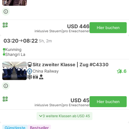
USD 446
Hier buchen
inklusive Steuern
|
pro Erwachsener
03:20
08:22
5h, 2m
Kunming
Shangri La
Sitz zweiter Klasse | Zug #C4330
4.6
China Railway
USD 45
Hier buchen
inklusive Steuern
|
pro Erwachsener
3 weitere Klassen ab USD 45
Günstigste
Bestseller