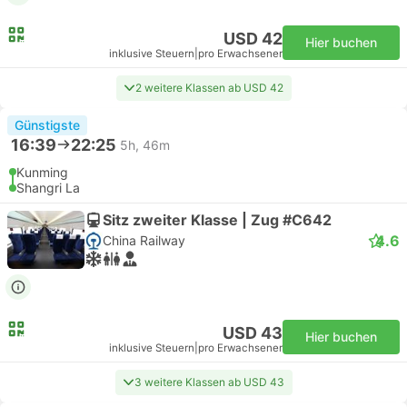
USD 42
Hier buchen
inklusive Steuern
|
pro Erwachsener
2 weitere Klassen ab USD 42
Günstigste
16:39
22:25
5h, 46m
Kunming
Shangri La
Sitz zweiter Klasse | Zug #C642
4.6
China Railway
USD 43
Hier buchen
inklusive Steuern
|
pro Erwachsener
3 weitere Klassen ab USD 43