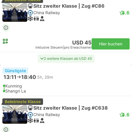
Sitz zweiter Klasse | Zug #C86
4.6
China Railway
USD 45
Hier buchen
inklusive Steuern
|
pro Erwachsener
2 weitere Klassen ab USD 45
Günstigste
13:11
18:40
5h, 29m
Kunming
Shangri La
Beliebteste Klasse
Sitz zweiter Klasse | Zug #C638
4.6
China Railway