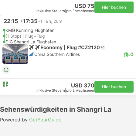
USD 75
Hier buchen
inklusive Steuern
|
pro Erwachsener
22:15
17:35
+1
19h, 20m
KMG Kunming Flughafen
(1 Stop) | Flug+Flug
DIG Shangri La Flughafen
Economy | Flug #CZ2120
+1
5.0
China Southern Airlines
USD 370
Hier buchen
inklusive Steuern
|
pro Erwachsener
Sehenswürdigkeiten in Shangri La
Powered by
GetYourGuide