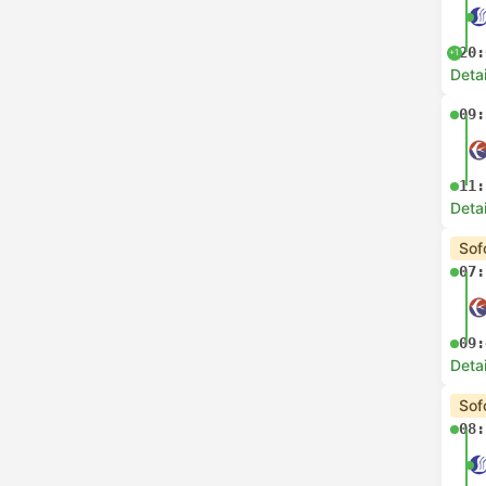
20:
+1
Deta
09:
11:
Deta
Sof
07:
09:
Deta
Sof
08: