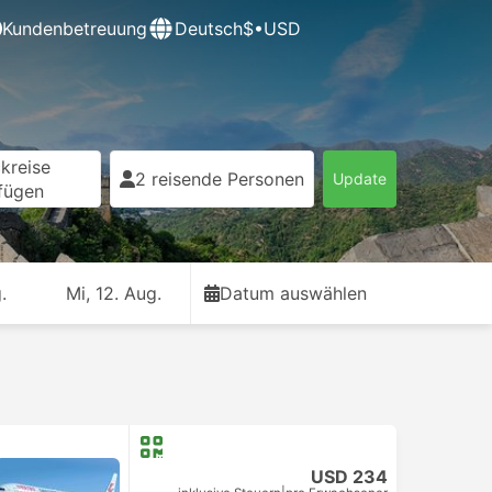
Kundenbetreuung
Deutsch
$•USD
kreise
2 reisende Personen
Update
fügen
.
Mi, 12. Aug.
Datum auswählen
USD 234