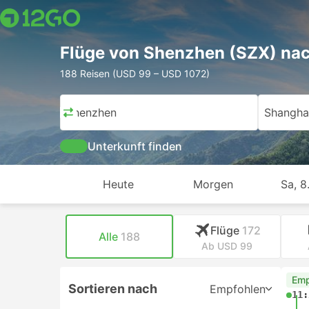
Flüge von Shenzhen (SZX) na
188 Reisen (USD 99 – USD 1072)
Shenzhen
Shangha
Unterkunft finden
Heute
Morgen
Sa, 8
Flüge
172
Alle
188
Ab USD 99
Emp
Sortieren nach
Empfohlen
11: