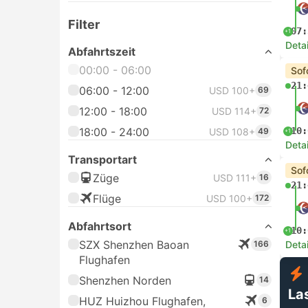
Filter
07:
+1
Deta
Abfahrtszeit
00:00 - 06:00
Sof
21:
06:00 - 12:00
USD 100+
69
12:00 - 18:00
USD 114+
72
18:00 - 24:00
10:
USD 108+
49
+1
Deta
Transportart
Sof
Züge
USD 111+
16
21:
Flüge
USD 100+
172
Abfahrtsort
10:
+1
SZX Shenzhen Baoan
166
Deta
Flughafen
Shenzhen Norden
14
La
HUZ Huizhou Flughafen,
6