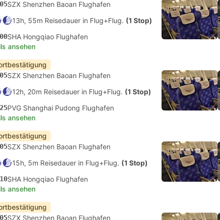
05
SZX Shenzhen Baoan Flughafen
13h, 55m Reisedauer in Flug+Flug.
(1 Stop)
00
SHA Hongqiao Flughafen
ils ansehen
ortbestätigung
05
SZX Shenzhen Baoan Flughafen
12h, 20m Reisedauer in Flug+Flug.
(1 Stop)
25
PVG Shanghai Pudong Flughafen
ils ansehen
ortbestätigung
05
SZX Shenzhen Baoan Flughafen
15h, 5m Reisedauer in Flug+Flug.
(1 Stop)
10
SHA Hongqiao Flughafen
ils ansehen
ortbestätigung
05
SZX Shenzhen Baoan Flughafen