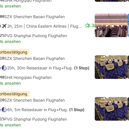
40
SHA Hongqiao Flughafen
ils ansehen
00
SZX Shenzhen Baoan Flughafen
3.3
2h, 25m
| China Eastern Airlines
|
Flug #MU5342
|
Economy
25
PVG Shanghai Pudong Flughafen
ils ansehen
ortbestätigung
10
SZX Shenzhen Baoan Flughafen
20h, 30m Reisedauer in Flug+Flug.
(1 Stop)
40
SHA Hongqiao Flughafen
ils ansehen
ortbestätigung
10
SZX Shenzhen Baoan Flughafen
6h, 5m Reisedauer in Flug+Flug.
(1 Stop)
15
PVG Shanghai Pudong Flughafen
ils ansehen