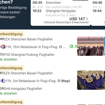
chen?
06:35
Shenzhen
06:46
9h, 47m
Sitz zweiter Klasse | HK INT
11h, 58m
rtige Bestätigung
16:22
Shanghai Hongqiao
18:44
unsere besten
Ankunft am So, 9. Aug.
fehlungen
USD 147
inklusive Steuern
|
pro Erwachsener
ortbestätigung
40
SZX Shenzhen Baoan Flughafen
3.3
11h, 15m Reisedauer in Flug+Flug.
(1 Stop)
55
PVG Shanghai Pudong Flughafen
ils ansehen
ortbestätigung
05
SZX Shenzhen Baoan Flughafen
11h, 5m Reisedauer in Flug+Flug.
(1 Stop)
10
SHA Hongqiao Flughafen
ils ansehen
ortbestätigung