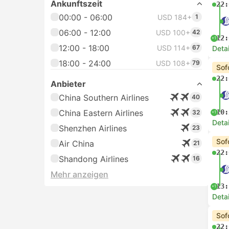
Ankunftszeit
22:
00:00 - 06:00
USD 184+
1
06:00 - 12:00
USD 100+
42
12:
+1
12:00 - 18:00
USD 114+
67
Deta
18:00 - 24:00
USD 108+
79
Sof
22:
Anbieter
China Southern Airlines
40
China Eastern Airlines
10:
32
+1
Deta
Shenzhen Airlines
23
Sof
Air China
21
22:
Shandong Airlines
16
Mehr anzeigen
13:
+1
Deta
Sof
22: