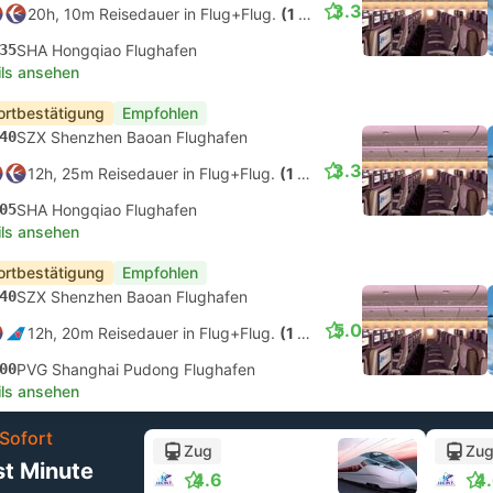
3.3
20h, 10m Reisedauer in Flug+Flug.
(1 Stop)
35
SHA Hongqiao Flughafen
ils ansehen
ortbestätigung
Empfohlen
40
SZX Shenzhen Baoan Flughafen
3.3
12h, 25m Reisedauer in Flug+Flug.
(1 Stop)
05
SHA Hongqiao Flughafen
ils ansehen
ortbestätigung
Empfohlen
40
SZX Shenzhen Baoan Flughafen
5.0
12h, 20m Reisedauer in Flug+Flug.
(1 Stop)
00
PVG Shanghai Pudong Flughafen
ils ansehen
Sofort
Zug
Zu
st Minute
4.6
4