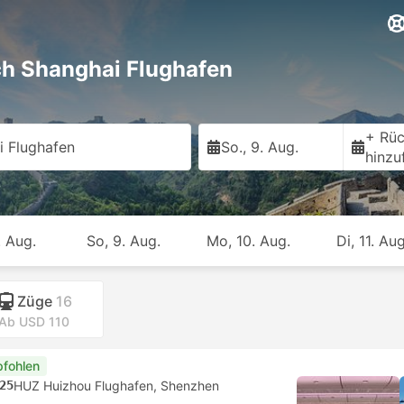
ch Shanghai Flughafen
+ Rüc
i Flughafen
So., 9. Aug.
hinzu
. Aug.
So, 9. Aug.
Mo, 10. Aug.
Di, 11. Aug
Züge
16
Ab USD 110
fohlen
25
HUZ Huizhou Flughafen, Shenzhen