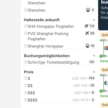
bu
Shenzhen
Sofo
Shenzhen
2
für 
Emp
Haltestelle ankunft
SHA Hongqiao Flughafen
112
PVG Shanghai Pudong
60
Sof
Flughafen
21:
Shanghai Hongqiao
16
Buchungsmöglichkeiten
08:
+1
Deta
Sofortige Ticketbestätigung
131
Sof
Preis
22:
$
USD 100+
154
$$
USD 425+
23
09:
+1
$$$
USD 749+
9
Deta
$$$$
USD 1073+
2
Sof