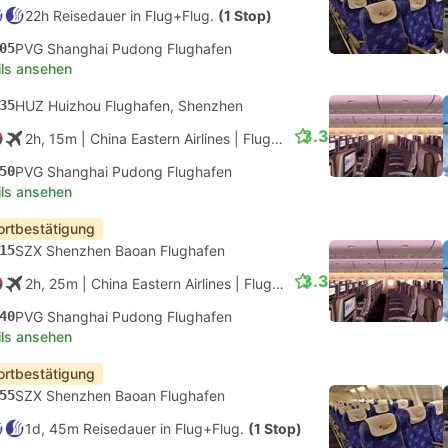
22h Reisedauer in Flug+Flug.
(1 Stop)
05
PVG Shanghai Pudong Flughafen
ils ansehen
35
HUZ Huizhou Flughafen, Shenzhen
3.3
2h, 15m
| China Eastern Airlines
|
Flug #MU6932
|
Economy
50
PVG Shanghai Pudong Flughafen
ils ansehen
ortbestätigung
15
SZX Shenzhen Baoan Flughafen
3.3
2h, 25m
| China Eastern Airlines
|
Flug #MU5332
|
Economy
40
PVG Shanghai Pudong Flughafen
ils ansehen
ortbestätigung
55
SZX Shenzhen Baoan Flughafen
1d, 45m Reisedauer in Flug+Flug.
(1 Stop)