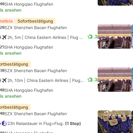
40
SHA Hongqiao Flughafen
ils ansehen
nellste
Sofortbestätigung
20
SZX Shenzhen Baoan Flughafen
3.3
2h, 5m
| China Eastern Airlines
|
Flug #MU5334
|
Economy
25
SHA Hongqiao Flughafen
ils ansehen
ortbestätigung
30
SZX Shenzhen Baoan Flughafen
3.3
2h, 10m
| China Eastern Airlines
|
Flug #MU5336
|
Economy
40
SHA Hongqiao Flughafen
ils ansehen
ortbestätigung
40
SZX Shenzhen Baoan Flughafen
23h Reisedauer in Flug+Flug.
(1 Stop)