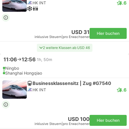
4.6
HK INT
USD 31
Hier buchen
inklusive Steuern
|
pro Erwachsener
2 weitere Klassen ab USD 46
11:06
12:56
1h, 50m
Ningbo
Shanghai Hongqiao
Businessklassensitz | Zug #G7540
4.6
HK INT
USD 100
Hier buchen
inklusive Steuern
|
pro Erwachsener