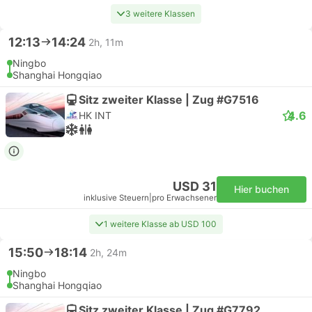
3 weitere Klassen
12:13
14:24
2h, 11m
Ningbo
Shanghai Hongqiao
Sitz zweiter Klasse | Zug #G7516
4.6
HK INT
USD 31
Hier buchen
inklusive Steuern
|
pro Erwachsener
1 weitere Klasse ab USD 100
15:50
18:14
2h, 24m
Ningbo
Shanghai Hongqiao
Sitz zweiter Klasse | Zug #G7792