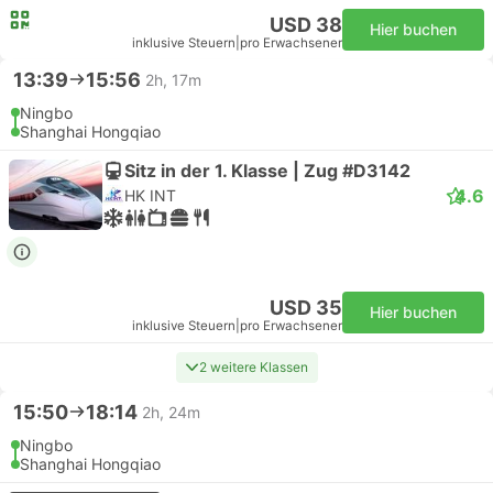
USD 38
Hier buchen
inklusive Steuern
|
pro Erwachsener
13:39
15:56
2h, 17m
Ningbo
Shanghai Hongqiao
Sitz in der 1. Klasse | Zug #D3142
4.6
HK INT
USD 35
Hier buchen
inklusive Steuern
|
pro Erwachsener
2 weitere Klassen
15:50
18:14
2h, 24m
Ningbo
Shanghai Hongqiao