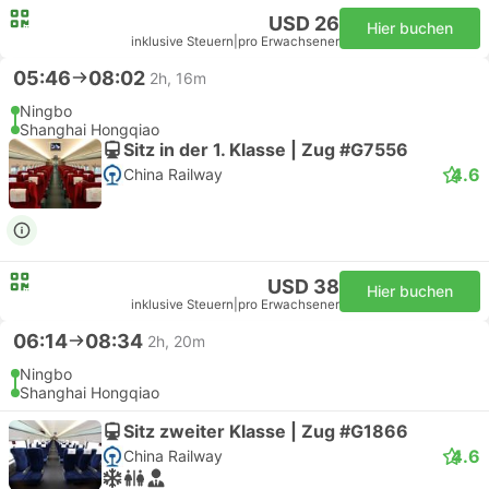
USD 26
Hier buchen
inklusive Steuern
|
pro Erwachsener
05:46
08:02
2h, 16m
Ningbo
Shanghai Hongqiao
Sitz in der 1. Klasse | Zug #G7556
4.6
China Railway
USD 38
Hier buchen
inklusive Steuern
|
pro Erwachsener
06:14
08:34
2h, 20m
Ningbo
Shanghai Hongqiao
Sitz zweiter Klasse | Zug #G1866
4.6
China Railway