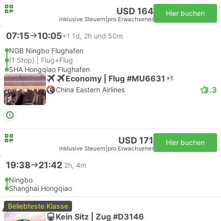
USD 164
Hier buchen
inklusive Steuern
|
pro Erwachsener
07:15
10:05
+1
1d, 2h und 50m
NGB Ningbo Flughafen
(1 Stop) | Flug+Flug
SHA Hongqiao Flughafen
Economy | Flug #MU6631
+1
3.3
China Eastern Airlines
USD 171
Hier buchen
inklusive Steuern
|
pro Erwachsener
19:38
21:42
2h, 4m
Ningbo
Shanghai Hongqiao
Beliebteste Klasse
Kein Sitz | Zug #D3146