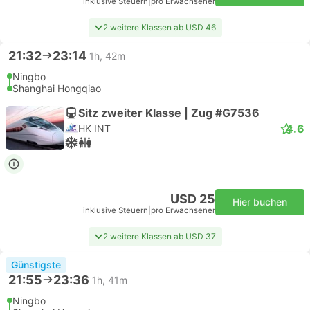
inklusive Steuern
|
pro Erwachsener
2 weitere Klassen ab USD 46
21:32
23:14
1h, 42m
Ningbo
Shanghai Hongqiao
Sitz zweiter Klasse | Zug #G7536
4.6
HK INT
USD 25
Hier buchen
inklusive Steuern
|
pro Erwachsener
2 weitere Klassen ab USD 37
Günstigste
21:55
23:36
1h, 41m
Ningbo