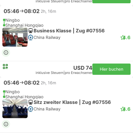
inklusive Steuern
|
pro Erwachsener
05:46
08:02
2h, 16m
Ningbo
Shanghai Hongqiao
Business Klasse | Zug #G7556
4.6
China Railway
USD 74
Hier buchen
inklusive Steuern
|
pro Erwachsener
05:46
08:02
2h, 16m
Ningbo
Shanghai Hongqiao
Sitz zweiter Klasse | Zug #G7556
4.6
China Railway