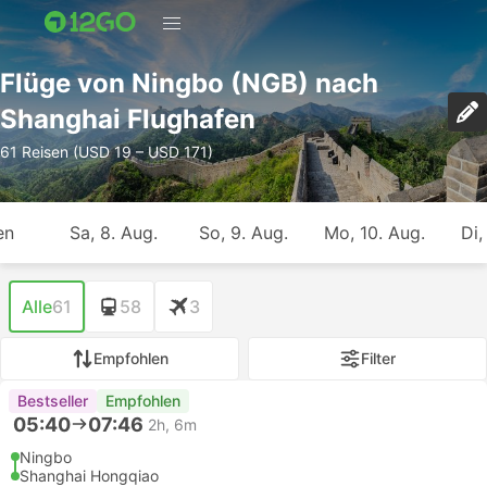
Flüge von Ningbo (NGB) nach
Shanghai Flughafen
61 Reisen (USD 19 – USD 171)
en
Sa, 8. Aug.
So, 9. Aug.
Mo, 10. Aug.
Di,
Alle
61
58
3
Empfohlen
Filter
Bestseller
Empfohlen
05:40
07:46
2h, 6m
Ningbo
Shanghai Hongqiao