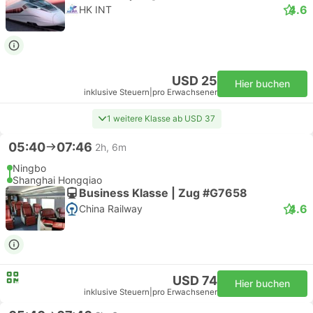
4.6
HK INT
USD 25
Hier buchen
inklusive Steuern
|
pro Erwachsener
1 weitere Klasse ab USD 37
05:40
07:46
2h, 6m
Ningbo
Shanghai Hongqiao
Business Klasse | Zug #G7658
4.6
China Railway
USD 74
Hier buchen
inklusive Steuern
|
pro Erwachsener