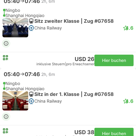
05:40
07:46
2h, 6m
Ningbo
Shanghai Hongqiao
Sitz zweiter Klasse | Zug #G7658
4.6
China Railway
USD 26
Hier buchen
inklusive Steuern
|
pro Erwachsener
05:40
07:46
2h, 6m
Ningbo
Shanghai Hongqiao
Sitz in der 1. Klasse | Zug #G7658
4.6
China Railway
USD 38
Hier buchen