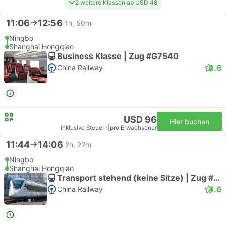
2 weitere Klassen ab USD 48
11:06
12:56
1h, 50m
Ningbo
Shanghai Hongqiao
Business Klasse | Zug #G7540
4.6
China Railway
USD 96
Hier buchen
inklusive Steuern
|
pro Erwachsener
11:44
14:06
2h, 22m
Ningbo
Shanghai Hongqiao
Transport stehend (keine Sitze) | Zug #D3102
4.6
China Railway