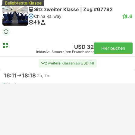
Beliebteste Klasse
Sitz zweiter Klasse | Zug #G7792
4.6
China Railway
USD 32
Hier buchen
inklusive Steuern
|
pro Erwachsener
2 weitere Klassen ab USD 48
16:11
18:18
2h, 7m
Ningbo
Shanghai Hongqiao
Sitz zweiter Klasse | Zug #D3292
4.6
China Railway