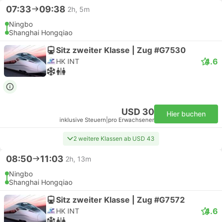
07:33
09:38
2h, 5m
Ningbo
Shanghai Hongqiao
Sitz zweiter Klasse | Zug #G7530
4.6
HK INT
USD 30
Hier buchen
inklusive Steuern
|
pro Erwachsener
2 weitere Klassen ab USD 43
08:50
11:03
2h, 13m
Ningbo
Shanghai Hongqiao
Sitz zweiter Klasse | Zug #G7572
4.6
HK INT