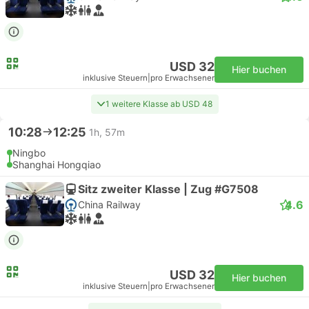
USD 32
Hier buchen
inklusive Steuern
|
pro Erwachsener
1 weitere Klasse ab USD 48
10:28
12:25
1h, 57m
Ningbo
Shanghai Hongqiao
Sitz zweiter Klasse | Zug #G7508
4.6
China Railway
USD 32
Hier buchen
inklusive Steuern
|
pro Erwachsener