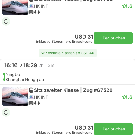
4.6
HK INT
USD 31
Hier buchen
inklusive Steuern
|
pro Erwachsener
2 weitere Klassen ab USD 46
16:16
18:29
2h, 13m
Ningbo
Shanghai Hongqiao
Sitz zweiter Klasse | Zug #G7520
4.6
HK INT
USD 31
Hier buchen
inklusive Steuern
|
pro Erwachsener