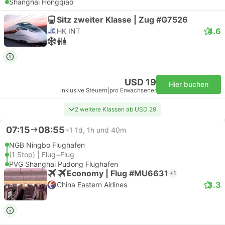
Shanghai Hongqiao
Sitz zweiter Klasse | Zug #G7526
4.6
HK INT
USD 19
Hier buchen
inklusive Steuern
|
pro Erwachsener
2 weitere Klassen ab USD 29
07:15
08:55
+1
1d, 1h und 40m
NGB Ningbo Flughafen
(1 Stop) | Flug+Flug
PVG Shanghai Pudong Flughafen
Economy | Flug #MU6631
+1
3.3
China Eastern Airlines