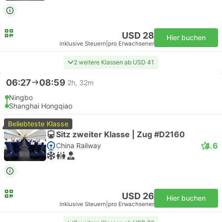
USD 28
Hier buchen
inklusive Steuern
|
pro Erwachsener
2 weitere Klassen ab USD 41
06:27
08:59
2h, 32m
Ningbo
Shanghai Hongqiao
Beliebteste Klasse
Sitz zweiter Klasse | Zug #D2160
4.6
China Railway
USD 26
Hier buchen
inklusive Steuern
|
pro Erwachsener