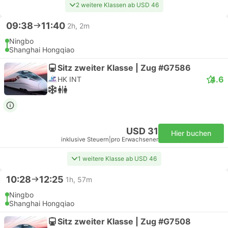
2 weitere Klassen ab USD 46
09:38
11:40
2h, 2m
Ningbo
Shanghai Hongqiao
Sitz zweiter Klasse | Zug #G7586
4.6
HK INT
USD 31
Hier buchen
inklusive Steuern
|
pro Erwachsener
1 weitere Klasse ab USD 46
10:28
12:25
1h, 57m
Ningbo
Shanghai Hongqiao
Sitz zweiter Klasse | Zug #G7508