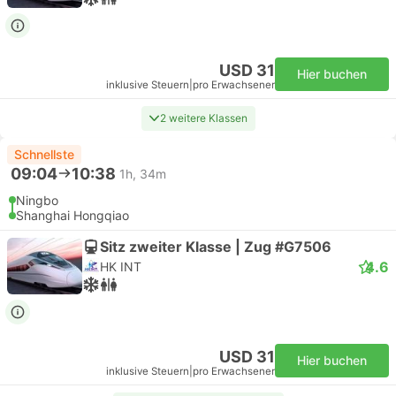
USD 31
Hier buchen
inklusive Steuern
|
pro Erwachsener
2 weitere Klassen
Schnellste
09:04
10:38
1h, 34m
Ningbo
Shanghai Hongqiao
Sitz zweiter Klasse | Zug #G7506
4.6
HK INT
USD 31
Hier buchen
inklusive Steuern
|
pro Erwachsener