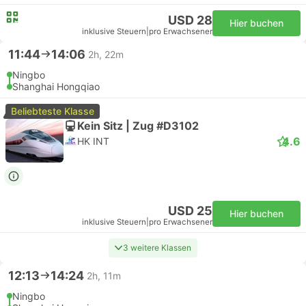
USD 28
Hier buchen
inklusive Steuern
|
pro Erwachsener
11:44
14:06
2h, 22m
Ningbo
Shanghai Hongqiao
Beliebteste Klasse
Kein Sitz | Zug #D3102
4.6
HK INT
USD 25
Hier buchen
inklusive Steuern
|
pro Erwachsener
3 weitere Klassen
12:13
14:24
2h, 11m
Ningbo