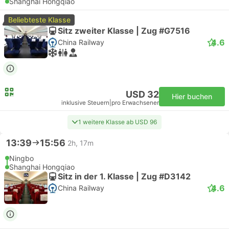
Shanghai Hongqiao
Beliebteste Klasse
Sitz zweiter Klasse | Zug #G7516
4.6
China Railway
USD 32
Hier buchen
inklusive Steuern
|
pro Erwachsener
1 weitere Klasse ab USD 96
13:39
15:56
2h, 17m
Ningbo
Shanghai Hongqiao
Sitz in der 1. Klasse | Zug #D3142
4.6
China Railway