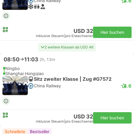
4.6
China Railway
USD 32
Hier buchen
inklusive Steuern
|
pro Erwachsener
2 weitere Klassen ab USD 46
08:50
11:03
2h, 13m
Ningbo
Shanghai Hongqiao
Sitz zweiter Klasse | Zug #G7572
4.6
China Railway
USD 32
Hier buchen
inklusive Steuern
|
pro Erwachsener
Schnellste
Bestseller