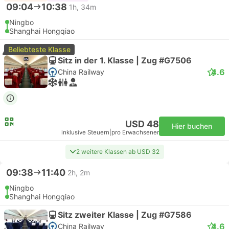
09:04
10:38
1h, 34m
Ningbo
Shanghai Hongqiao
Beliebteste Klasse
Sitz in der 1. Klasse | Zug #G7506
4.6
China Railway
USD 48
Hier buchen
inklusive Steuern
|
pro Erwachsener
2 weitere Klassen ab USD 32
09:38
11:40
2h, 2m
Ningbo
Shanghai Hongqiao
Sitz zweiter Klasse | Zug #G7586
4.6
China Railway