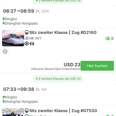
2 weitere Klassen ab USD 26
06:27
08:59
2h, 32m
Ningbo
Shanghai Hongqiao
Sitz zweiter Klasse | Zug #D2160
4.6
HK INT
USD 23
Hier buchen
inklusive Steuern
|
pro Erwachsener
2 weitere Klassen ab USD 23
07:33
09:38
2h, 5m
Ningbo
Shanghai Hongqiao
Sitz zweiter Klasse | Zug #G7530