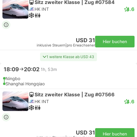
Sitz zweiter Klasse | Zug #G7584
4.6
HK INT
USD 31
Hier buchen
inklusive Steuern
|
pro Erwachsener
1 weitere Klasse ab USD 43
18:09
20:02
1h, 53m
Ningbo
Shanghai Hongqiao
Sitz zweiter Klasse | Zug #G7566
4.6
HK INT
USD 31
Hier buchen