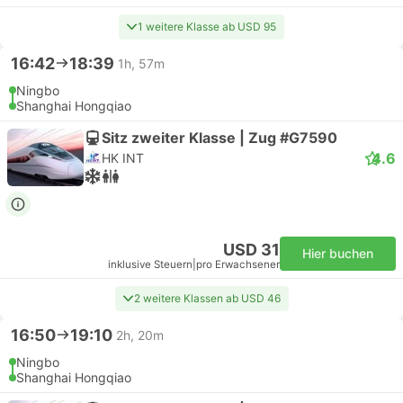
1 weitere Klasse ab USD 95
16:42
18:39
1h, 57m
Ningbo
Shanghai Hongqiao
Sitz zweiter Klasse | Zug #G7590
4.6
HK INT
USD 31
Hier buchen
inklusive Steuern
|
pro Erwachsener
2 weitere Klassen ab USD 46
16:50
19:10
2h, 20m
Ningbo
Shanghai Hongqiao