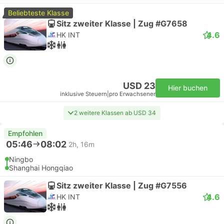
Beliebteste Klasse
Sitz zweiter Klasse | Zug #G7658
4.6
HK INT
USD 23
Hier buchen
inklusive Steuern
|
pro Erwachsener
2 weitere Klassen ab USD 34
Empfohlen
05:46
08:02
2h, 16m
Ningbo
Shanghai Hongqiao
Sitz zweiter Klasse | Zug #G7556
4.6
HK INT