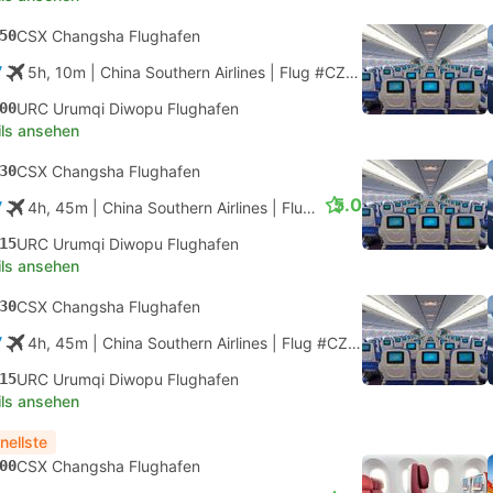
50
CSX Changsha Flughafen
5h, 10m
| China Southern Airlines
|
Flug #CZ3629
|
Economy
00
URC Urumqi Diwopu Flughafen
ils ansehen
30
CSX Changsha Flughafen
5.0
4h, 45m
| China Southern Airlines
|
Flug #CZ8229
|
Economy
15
URC Urumqi Diwopu Flughafen
ils ansehen
30
CSX Changsha Flughafen
4h, 45m
| China Southern Airlines
|
Flug #CZ8229
|
Economy
15
URC Urumqi Diwopu Flughafen
ils ansehen
nellste
00
CSX Changsha Flughafen