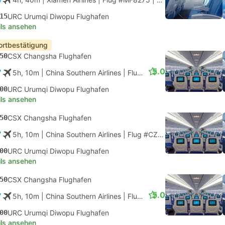
15
URC Urumqi Diwopu Flughafen
ils ansehen
ortbestätigung
50
CSX Changsha Flughafen
5.0
5h, 10m
| China Southern Airlines
|
Flug #CZ3467
|
Economy
00
URC Urumqi Diwopu Flughafen
ils ansehen
50
CSX Changsha Flughafen
5h, 10m
| China Southern Airlines
|
Flug #CZ3467
|
Economy
00
URC Urumqi Diwopu Flughafen
ils ansehen
50
CSX Changsha Flughafen
5.0
5h, 10m
| China Southern Airlines
|
Flug #CZ3629
|
Economy
00
URC Urumqi Diwopu Flughafen
ils ansehen