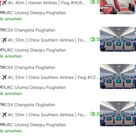
5.0
4h, 40m
| Hainan Airlines
|
Flug #HU6203
|
Economy
40
URC Urumqi Diwopu Flughafen
ils ansehen
50
CSX Changsha Flughafen
5.0
4h, 55m
| China Southern Airlines
|
Flug #CZ3129
|
Economy
45
URC Urumqi Diwopu Flughafen
ils ansehen
50
CSX Changsha Flughafen
4h, 55m
| China Southern Airlines
|
Flug #CZ3129
|
Economy
45
URC Urumqi Diwopu Flughafen
ils ansehen
50
CSX Changsha Flughafen
5.0
4h, 50m
| China Southern Airlines
|
Flug #CZ6956
|
Economy
40
URC Urumqi Diwopu Flughafen
ils ansehen