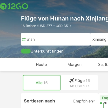
Flüge von Hunan nach Xinjian
16 Reisen (USD 277 – USD 351)
Hunan
Xinjiang
Unterkunft finden
Heute
Morgen
Sa, 8
Flüge
16
Alle
16
Ab USD 277
Emp
Sortieren nach
Empfohlen
19: