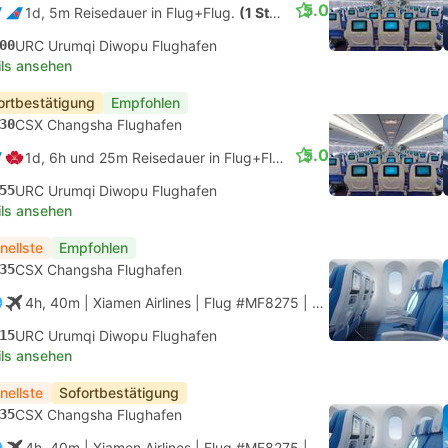
5.0
1d, 5m Reisedauer in Flug+Flug.
(1 Stop)
00
URC Urumqi Diwopu Flughafen
ils ansehen
ortbestätigung
Empfohlen
30
CSX Changsha Flughafen
5.0
1d, 6h und 25m Reisedauer in Flug+Flug.
(1 Stop)
55
URC Urumqi Diwopu Flughafen
ils ansehen
nellste
Empfohlen
35
CSX Changsha Flughafen
4h, 40m
| Xiamen Airlines
|
Flug #MF8275
|
Economy
15
URC Urumqi Diwopu Flughafen
ils ansehen
nellste
Sofortbestätigung
35
CSX Changsha Flughafen
4h, 40m
| Xiamen Airlines
|
Flug #MF8275
|
Economy