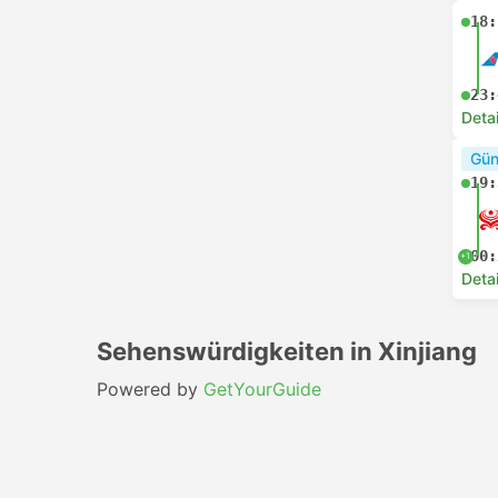
18:
23:
Deta
Gün
19:
00:
+1
Deta
Sehenswürdigkeiten in Xinjiang
Powered by
GetYourGuide