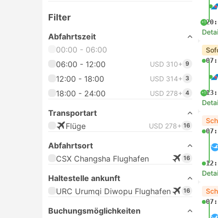
Filter
20:
+1
Deta
Abfahrtszeit
00:00 - 06:00
Sof
07:
06:00 - 12:00
USD 310+
9
12:00 - 18:00
USD 314+
3
18:00 - 24:00
13:
USD 278+
4
+1
Deta
Transportart
Sch
Flüge
USD 278+
16
07:
Abfahrtsort
CSX Changsha Flughafen
16
12:
Deta
Haltestelle ankunft
URC Urumqi Diwopu Flughafen
16
Sch
07:
Buchungsmöglichkeiten