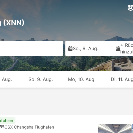
g (XNN)
+ Rüc
So., 9. Aug.
hinzu
. Aug.
So, 9. Aug.
Mo, 10. Aug.
Di, 11. Aug
fohlen
55
CSX Changsha Flughafen