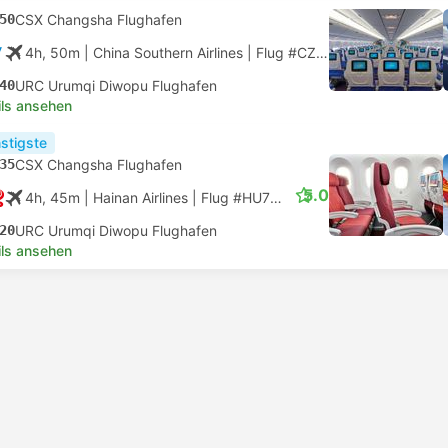
50
CSX Changsha Flughafen
4h, 50m
| China Southern Airlines
|
Flug #CZ6956
|
Economy
40
URC Urumqi Diwopu Flughafen
ils ansehen
stigste
35
CSX Changsha Flughafen
5.0
4h, 45m
| Hainan Airlines
|
Flug #HU7517
|
Economy
20
URC Urumqi Diwopu Flughafen
ils ansehen