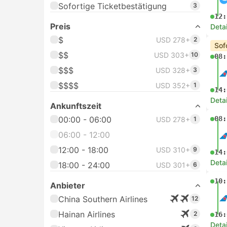
Sofortige Ticketbestätigung
3
12:
Preis
Deta
$
USD 278+
2
Sof
$$
USD 303+
10
08:
$$$
USD 328+
3
$$$$
USD 352+
1
14:
Deta
Ankunftszeit
00:00 - 06:00
08:
USD 278+
1
06:00 - 12:00
12:00 - 18:00
USD 310+
9
14:
Deta
18:00 - 24:00
USD 301+
6
10:
Anbieter
China Southern Airlines
12
Hainan Airlines
2
16:
Deta