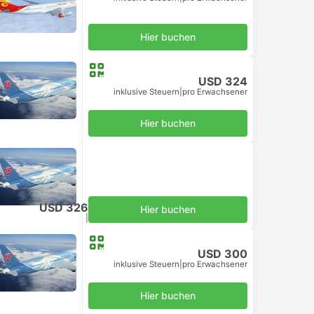
Hier buchen
USD 324
inklusive Steuern
|
pro Erwachsener
Hier buchen
USD 326
Hier buchen
inklusive Steuern
|
pro Erwachsener
USD 300
inklusive Steuern
|
pro Erwachsener
Hier buchen