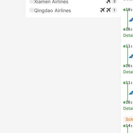
Xiamen Airlines
2
10:
Qingdao Airlines
1
16:
Deta
11:
16:
Deta
11:
16:
Deta
Sch
14: