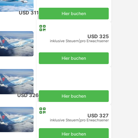
USD 311
Hier buchen
inklusive Steuern
|
pro Erwachsener
USD 325
inklusive Steuern
|
pro Erwachsener
Hier buchen
USD 326
Hier buchen
inklusive Steuern
|
pro Erwachsener
USD 327
inklusive Steuern
|
pro Erwachsener
Hier buchen